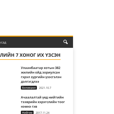
усад
ҮЛИЙН 7 ХОНОГ ИХ ҮЗСЭН
Улаанбаатар хотын 382
жилийн ойд зориулсан
гэрэл зургийн үзэсгэлэн
дэлгэгдлээ
Боловсрол
2021.10.7
Ачаалалтай үед нийтийн
тээврийн хэрэгслийн тоог
нэмнэ гэв
Нийгэм
2017.11.24