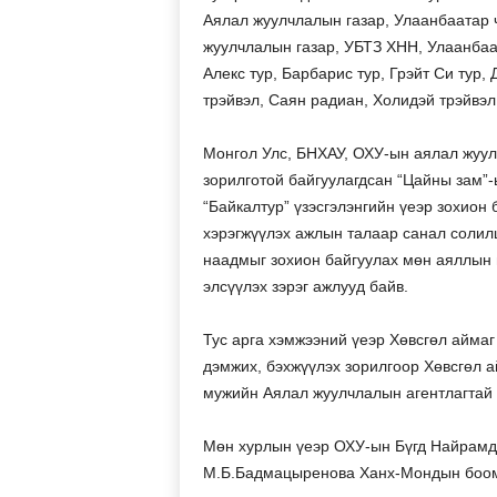
Аялал жуулчлалын газар, Улаанбаатар ч
жуулчлалын газар, УБТЗ ХНН, Улаанбаа
Алекс тур, Барбарис тур, Грэйт Си тур,
трэйвэл, Саян радиан, Холидэй трэйвэл
Монгол Улс, БНХАУ, ОХУ-ын аялал жуу
зорилготой байгуулагдсан “Цайны зам”
“Байкалтур” үзэсгэлэнгийн үеэр зохион
хэрэгжүүлэх ажлын талаар санал солил
наадмыг зохион байгуулах мөн аяллын н
элсүүлэх зэрэг ажлууд байв.
Тус арга хэмжээний үеэр Хөвсгөл айма
дэмжих, бэхжүүлэх зорилгоор Хөвсгөл а
мужийн Аялал жуулчлалын агентлагтай 
Мөн хурлын үеэр ОХУ-ын Бүгд Найрамд
М.Б.Бадмацыренова Ханх-Мондын боомт