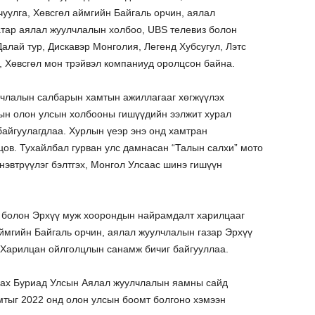
уулга, Хөвсгөл аймгийн Байгаль орчин, аялал
тар аялал жуулчлалын холбоо, UBS телевиз болон
 Далай тур, Дискавэр Монголия, Легенд Хубсугул, Лэтс
, Хөвсгөл мон трэйвэл компаниуд оролцсон байна.
лчлалын салбарын хамтын ажиллагааг хөгжүүлэх
-ын олон улсын холбооны гишүүдийн ээлжит хурал
 байгуулагдлаа. Хурлын үеэр энэ онд хамтран
цов. Тухайлбал гурван улс дамнасан “Талын салхи” мото
эвтрүүлэг бэлтгэх, Монгол Улсаас шинэ гишүүн
г болон Эрхүү муж хоорондын найрамдалт харилцааг
ймгийн Байгаль орчин, аялал жуулчлалын газар Эрхүү
Харилцан ойлголцлын санамж бичиг байгууллаа.
ах Буриад Улсын Аялал жуулчлалын яамны сайд
ыг 2022 онд олон улсын боомт болгоно хэмээн