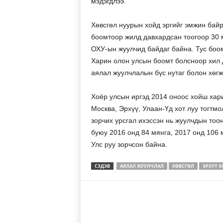
мэдэгдлээ.
Хөвсгөл нуурын хойд эргийг эмжин байр
боомтоор жилд давхардсан тоогоор 30 м
ОХУ-ын жуулчид байдаг байна. Тус боом
Харин олон улсын боомт болсноор хил д
аялал жуулчлалын бүс нутаг болон хөг
Хоёр улсын иргэд 2014 оноос хойш хар
Москва, Эрхүү, Улаан-Үд хот луу тогтмол
зорчих урсгал ихэссэн нь жуулчдын тоо
буюу 2016 онд 84 мянга, 2017 онд 106 
Улс руу зорчсон байна.
СЭДЭВ
АЯЛАЛ ЖУУЛЧЛАЛ
ХӨВСГӨЛ
ЭРХҮҮ Х