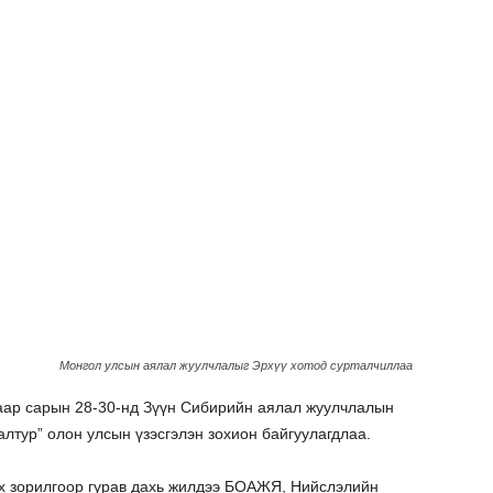
Монгол улсын аялал жуулчлалыг Эрхүү хотод сурталчиллаа
аар сарын 28-30-нд Зүүн Сибирийн аялал жуулчлалын
алтур” олон улсын үзэсгэлэн зохион байгуулагдлаа.
ах зорилгоор гурав дахь жилдээ БОАЖЯ, Нийслэлийн