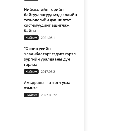
Нийслэлийн төрийн
байгууллагууд мэдээллийн
технологийн дэвшилтэт
системүүдийг ашиглаж
байна
Нийгэм
2021.03.1
“Орчин үеийн
Улаанбаатар” сэдэвт гэрэл
зургийн уралдааны дүн
гарлаа
Нийгэм
2017.06.2
Амьдралыг тэтгэгч усаа
хэмнэе
Нийгэм
2022.03.22