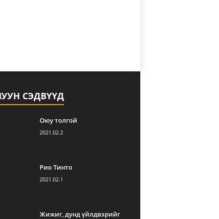
ЛУУН СЭДВҮҮД
Оюу толгой
2021.02.2
Рио Тинто
2021.02.1
Жижиг, дунд үйлдвэрийг