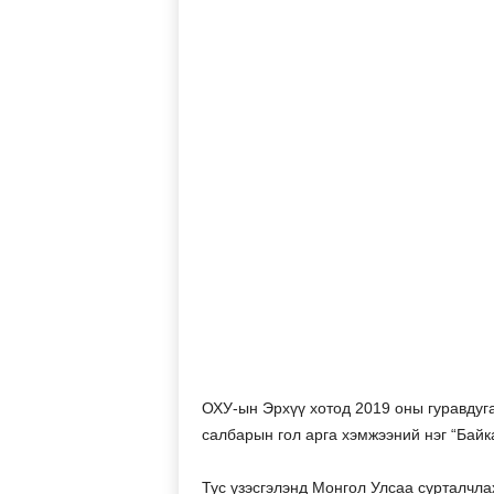
ОХУ-ын Эрхүү хотод 2019 оны гуравдуг
салбарын гол арга хэмжээний нэг “Байк
Тус үзэсгэлэнд Монгол Улсаа сурталчл