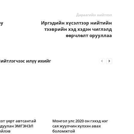
Дараагийн нийтлэл
юу
Иргэдийн хүсэлтээр нийтийн
тээврийн хэд хэдэн чиглэлд
өөрчлөлт орууллаа
ийтлэгчээс илүү ихийг
хот үерт автсантай
Монгол улс 2020 он гэхэд нэг
гдуулан ЭМГЭНЭЛ
сая жуулчин хүлээн авах
ийлэв
боломжтой