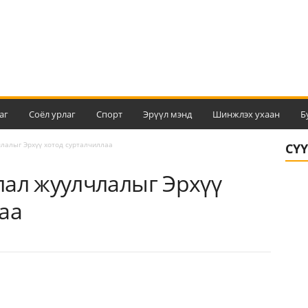
аг
Соёл урлаг
Спорт
Эрүүл мэнд
Шинжлэх ухаан
Б
лалыг Эрхүү хотод сурталчиллаа
СҮ
лал жуулчлалыг Эрхүү
аа