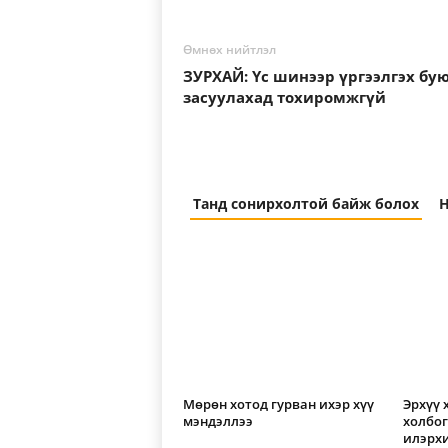
Өмнөх нийтлэл
ЗУРХАЙ: Үс шинээр үргээлгэх бу
засуулахад тохиромжгүй
Танд сонирхолтой байж болох
Н
Мөрөн хотод гурван ихэр хүү
Эрхүү 
мэндэллээ
холбо
илэрх