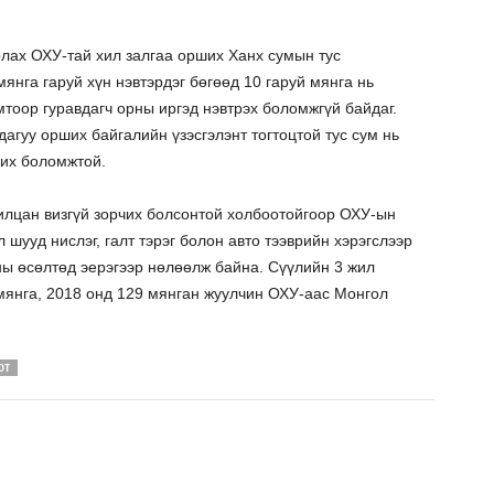
лах ОХУ-тай хил залгаа орших Ханх сумын тус
янга гаруй хүн нэвтэрдэг бөгөөд 10 гаруй мянга нь
тоор гуравдагч орны иргэд нэвтрэх боломжгүй байдаг.
агуу орших байгалийн үзэсгэлэнт тогтоцтой тус сум нь
жих боломжтой.
илцан визгүй зорчих болсонтой холбоотойгоор ОХУ-ын
 шууд нислэг, галт тэрэг болон авто тээврийн хэрэгслээр
ны өсөлтөд эерэгээр нөлөөлж байна. Сүүлийн 3 жил
мянга, 2018 онд 129 мянган жуулчин ОХУ-аас Монгол
ОТ