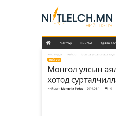
Н
и
й
т
л
э
л
ч
Улс төр
Нийгэм
Эдийн зас
Нүүр хуудас
Нийгэм
Монгол улсын аялал жуулч
НИЙГЭМ
Монгол улсын ая
хотод сурталчилл
Нийтлэгч
Mongolia Today
-
2019.04.4
0