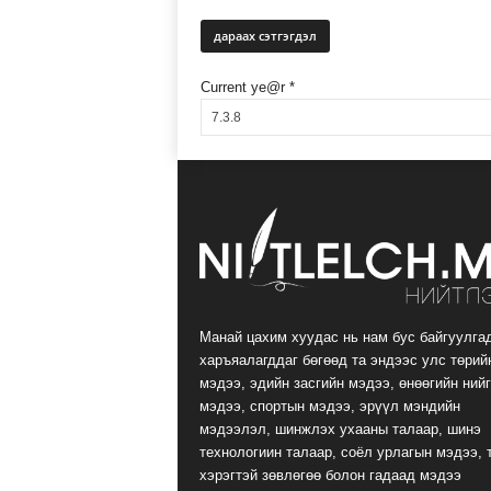
Current ye@r
*
Манай цахим хуудас нь нам бус байгуулга
харъяалагддаг бөгөөд та эндээс улс төрий
мэдээ, эдийн засгийн мэдээ, өнөөгийн ний
мэдээ, спортын мэдээ, эрүүл мэндийн
мэдээлэл, шинжлэх ухааны талаар, шинэ
технологиин талаар, соёл урлагын мэдээ, 
хэрэгтэй зөвлөгөө болон гадаад мэдээ