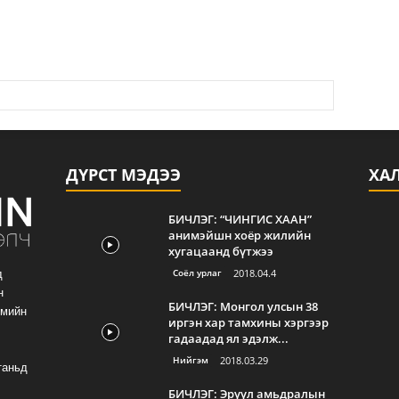
ДҮРСТ МЭДЭЭ
ХА
БИЧЛЭГ: “ЧИНГИС ХААН”
анимэйшн хоёр жилийн
хугацаанд бүтжээ
Соёл урлаг
2018.04.4
д
н
БИЧЛЭГ: Монгол улсын 38
гмийн
иргэн хар тамхины хэргээр
гадаадад ял эдэлж...
Нийгэм
2018.03.29
таньд
БИЧЛЭГ: Эрүүл амьдралын