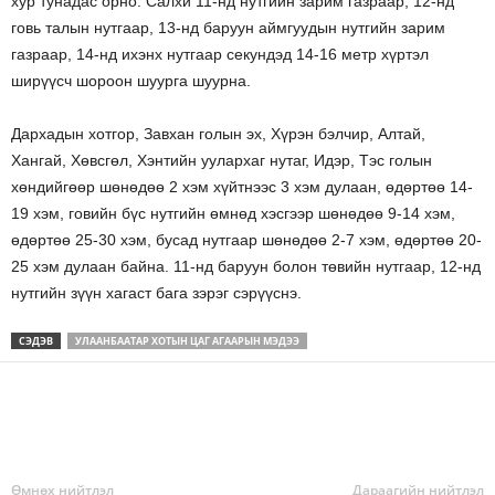
хур тунадас орно. Салхи 11-нд нутгийн зарим газраар, 12-нд
говь талын нутгаар, 13-нд баруун аймгуудын нутгийн зарим
газраар, 14-нд ихэнх нутгаар секундэд 14-16 метр хүртэл
ширүүсч шороон шуурга шуурна.
Дархадын хотгор, Завхан голын эх, Хүрэн бэлчир, Алтай,
Хангай, Хөвсгөл, Хэнтийн уулархаг нутаг, Идэр, Тэс голын
хөндийгөөр шөнөдөө 2 хэм хүйтнээс 3 хэм дулаан, өдөртөө 14-
19 хэм, говийн бүс нутгийн өмнөд хэсгээр шөнөдөө 9-14 хэм,
өдөртөө 25-30 хэм, бусад нутгаар шөнөдөө 2-7 хэм, өдөртөө 20-
25 хэм дулаан байна. 11-нд баруун болон төвийн нутгаар, 12-нд
нутгийн зүүн хагаст бага зэрэг сэрүүснэ.
СЭДЭВ
УЛААНБААТАР ХОТЫН ЦАГ АГААРЫН МЭДЭЭ
Өмнөх нийтлэл
Дараагийн нийтлэл