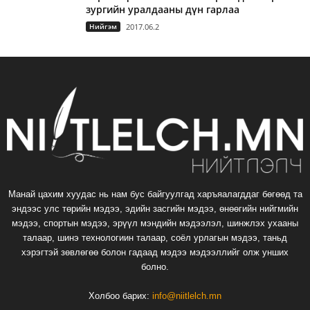
зургийн уралдааны дүн гарлаа
Нийгэм
2017.06.2
Манай цахим хуудас нь нам бус байгуулгад харъяалагддаг бөгөөд та
эндээс улс төрийн мэдээ, эдийн засгийн мэдээ, өнөөгийн нийгмийн
мэдээ, спортын мэдээ, эрүүл мэндийн мэдээлэл, шинжлэх ухааны
талаар, шинэ технологиин талаар, соёл урлагын мэдээ, таньд
хэрэгтэй зөвлөгөө болон гадаад мэдээ мэдээллийг олж унших
болно.
Холбоо барих:
info@niitlelch.mn