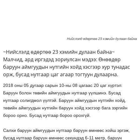
Нийслэлд өдөртөө 23 хэмийн дулаан байна
~Нийслэлд өдөртөө 23 хэмийн дулаан байна~
Малчид, ард иргэдэд зориулсан мэдээ: Өнөөдөр
баруун аймгуудын нутгийн хойд хэсгээр хур тунадас
орж, бусад нутгаар цаг агаар тогтуун дулаарна.
2018 оны 05 дугаар сарын 10-ны 08 цагаас 20 цаг хүртэл:
Баруун болон төвийн аймгуудын нутгаар үүлшинэ. Бусад
нутгаар солигдмол үүлтэй. Баруун аймгуудын нутгийн хойд,
төвийн аймгуудын нутгийн баруун хойд хэсгээр бага зэргийн
бороо орно. Бусад нутгаар бороо орохгүй.
Салхи баруун аймгуудын нутгаар баруун өмнөөс хойш эргэж,
бусад нутгаар баруун өмнөөс секундэд 6-11 метр, баруун