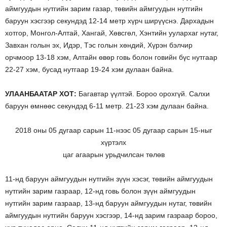
аймгуудын нутгийн зарим газар, төвийн аймгуудын нутгийн
баруун хэсгээр секундэд 12-14 метр хүрч ширүүснэ. Дархадын
хотгор, Монгол-Алтай, Хангай, Хөвсгөл, Хэнтийн уулархаг нутаг,
Завхан голын эх, Идэр, Тэс голын хөндий, Хүрэн бэлчир
орчмоор 13-18 хэм, Алтайн өвөр говь болон говийн бүс нутгаар
22-27 хэм, бусад нутгаар 19-24 хэм дулаан байна.
УЛААНБААТАР ХОТ:
Багавтар үүлтэй. Бороо орохгүй. Салхи
баруун өмнөөс секундэд 6-11 метр. 21-23 хэм дулаан байна.
2018 оны 05 дугаар сарын 11-нээс 05 дугаар сарын 15-ныг
хүртэлх
цаг агаарын урьдчилсан төлөв
11-нд баруун аймгуудын нутгийн зүүн хэсэг, төвийн аймгуудын
нутгийн зарим газраар, 12-нд говь болон зүүн аймгуудын
нутгийн зарим газраар, 13-нд баруун аймгуудын нутаг, төвийн
аймгуудын нутгийн баруун хэсгээр, 14-нд зарим газраар бороо,