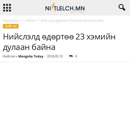
Нүүр хуудас
Нийгэм
Нийслэлд өдөртөө 23 хэмийн дулаан байна
НИЙГЭМ
Нийслэлд өдөртөө 23 хэмийн
дулаан байна
Нийтлэгч
Mongolia Today
-
2018.05.10
0