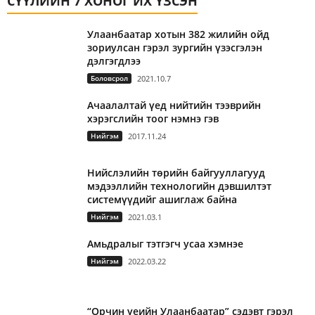
СҮҮЛИЙН 7 ХОНОГ ИХ ҮЗСЭН
Улаанбаатар хотын 382 жилийн ойд
зориулсан гэрэл зургийн үзэсгэлэн
дэлгэгдлээ
Боловсрол
2021.10.7
Ачаалалтай үед нийтийн тээврийн
хэрэгслийн тоог нэмнэ гэв
Нийгэм
2017.11.24
Нийслэлийн төрийн байгууллагууд
мэдээллийн технологийн дэвшилтэт
системүүдийг ашиглаж байна
Нийгэм
2021.03.1
Амьдралыг тэтгэгч усаа хэмнэе
Нийгэм
2022.03.22
“Орчин үеийн Улаанбаатар” сэдэвт гэрэл