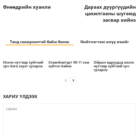
Өнөөдрийн хуанли
Дараах дүүргүүдийн
цахилгааны шугамд
засвар хийнэ
Танд сонирхолтой байж болох
Нийтлэгчээс илүү ихийг
Ихэнх нутгаар хүйтний
Улаанбаатарт 09-11 хэм
Ойрын өдрүүдэд ихэнх
эрч бага зэрэг суларна
хүйтэн байна
нутгаар хүйтний эрч
суларна
ХАРИУ ҮЛДЭЭХ