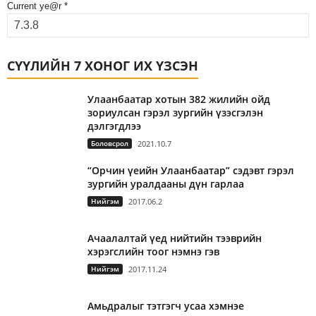
Current ye@r
*
СҮҮЛИЙН 7 ХОНОГ ИХ ҮЗСЭН
Улаанбаатар хотын 382 жилийн ойд
зориулсан гэрэл зургийн үзэсгэлэн
дэлгэгдлээ
Боловсрол
2021.10.7
“Орчин үеийн Улаанбаатар” сэдэвт гэрэл
зургийн уралдааны дүн гарлаа
Нийгэм
2017.06.2
Ачаалалтай үед нийтийн тээврийн
хэрэгслийн тоог нэмнэ гэв
Нийгэм
2017.11.24
Амьдралыг тэтгэгч усаа хэмнэе