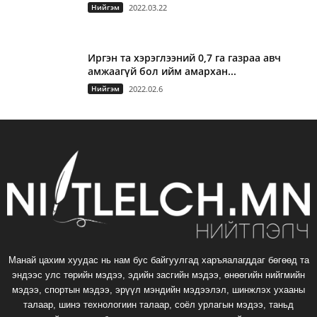
Нийгэм
2022.03.22
Иргэн та хэрэглээний 0,7 га газраа авч
амжаагүй бол ийм амархан...
Нийгэм
2022.02.6
Манай цахим хуудас нь нам бус байгуулгад харъяалагддаг бөгөөд та
эндээс улс төрийн мэдээ, эдийн засгийн мэдээ, өнөөгийн нийгмийн
мэдээ, спортын мэдээ, эрүүл мэндийн мэдээлэл, шинжлэх ухааны
талаар, шинэ технологиин талаар, соёл урлагын мэдээ, таньд