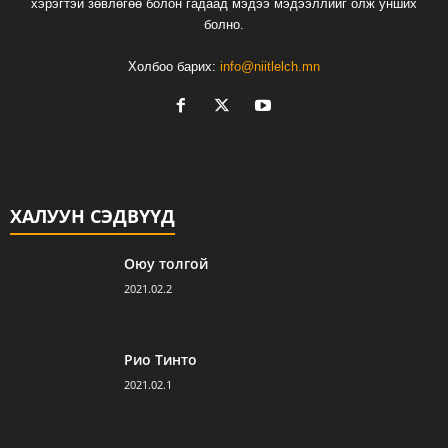
хэрэгтэй зөвлөгөө болон гадаад мэдээ мэдээллийг олж унших
болно.
Холбоо барих:
info@niitlelch.mn
ХАЛУУН СЭДВҮҮД
Оюу толгой
2021.02.2
Рио Тинто
2021.02.1