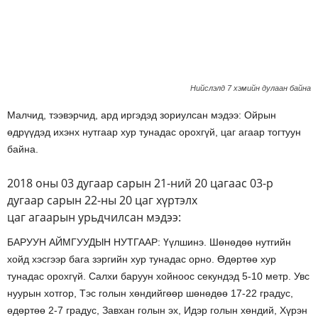
Нийслэлд 7 хэмийн дулаан байна
Малчид, тээвэрчид, ард иргэдэд зориулсан мэдээ: Ойрын
өдрүүдэд ихэнх нутгаар хур тунадас орохгүй, цаг агаар тогтуун
байна.
2018 оны 03 дугаар сарын 21-ний 20 цагаас 03-р
дугаар сарын 22-ны 20 цаг хүртэлх
цаг агаарын урьдчилсан мэдээ:
БАРУУН АЙМГУУДЫН НУТГААР: Үүлшинэ. Шөнөдөө нутгийн
хойд хэсгээр бага зэргийн хур тунадас орно. Өдөртөө хур
тунадас орохгүй. Салхи баруун хойноос секундэд 5-10 метр. Увс
нуурын хотгор, Тэс голын хөндийгөөр шөнөдөө 17-22 градус,
өдөртөө 2-7 градус, Завхан голын эх, Идэр голын хөндий, Хүрэн