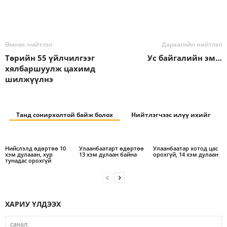
Өмнөх нийтлэл
Дараагийн нийтлэл
Төрийн 55 үйлчилгээг
Ус байгалийн эм…
хялбаршуулж цахимд
шилжүүлнэ
Танд сонирхолтой байж болох
Нийтлэгчээс илүү ихийг
Нийслэлд өдөртөө 10
Улаанбаатарт өдөртөө
Улаанбаатар хотод цас
хэм дулааан, хур
13 хэм дулаан байна
орохгүй, 14 хэм дулаан
тунадас орохгүй
ХАРИУ ҮЛДЭЭХ