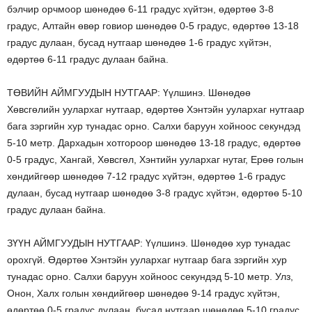
бэлчир орчмоор шөнөдөө 6-11 градус хүйтэн, өдөртөө 3-8
градус, Алтайн өвөр говиор шөнөдөө 0-5 градус, өдөртөө 13-18
градус дулаан, бусад нутгаар шөнөдөө 1-6 градус хүйтэн,
өдөртөө 6-11 градус дулаан байна.
ТӨВИЙН АЙМГУУДЫН НУТГААР: Үүлшинэ. Шөнөдөө
Хөвсгөлийн уулархаг нутгаар, өдөртөө Хэнтэйн уулархаг нутгаар
бага зэргийн хур тунадас орно. Салхи баруун хойноос секундэд
5-10 метр. Дархадын хотгороор шөнөдөө 13-18 градус, өдөртөө
0-5 градус, Хангай, Хөвсгөл, Хэнтийн уулархаг нутаг, Ерөө голын
хөндийгөөр шөнөдөө 7-12 градус хүйтэн, өдөртөө 1-6 градус
дулаан, бусад нутгаар шөнөдөө 3-8 градус хүйтэн, өдөртөө 5-10
градус дулаан байна.
ЗҮҮН АЙМГУУДЫН НУТГААР: Үүлшинэ. Шөнөдөө хур тунадас
орохгүй. Өдөртөө Хэнтэйн уулархаг нутгаар бага зэргийн хур
тунадас орно. Салхи баруун хойноос секундэд 5-10 метр. Улз,
Онон, Халх голын хөндийгөөр шөнөдөө 9-14 градус хүйтэн,
өдөртөө 0-5 градус дулаан, бусад нутгаар шөнөдөө 5-10 градус