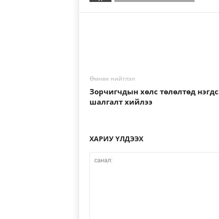
Өмнөх нийтлэл
Зорчигчдын хөлс төлөлтөд нэгдс
шалгалт хийлээ
ХАРИУ ҮЛДЭЭХ