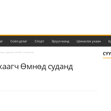
аг
Соёл урлаг
Спорт
Эрүүл мэнд
Шинжлэх ухаан
Б
нөд суданд энхийг сахиулна
СҮ
хаагч Өмнөд суданд