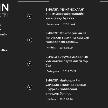
БИЧЛЭГ: “ЧИНГИС ХААН”
анимэйшн хоёр жилийн
хугацаанд бүтжээ
Соёл урлаг
2018.04.4
д
н
БИЧЛЭГ: Монгол улсын 38
гмийн
иргэн хар тамхины хэргээр
гадаадад ял эдэлж...
Нийгэм
2018.03.29
таньд
БИЧЛЭГ: Эрүүл амьдралын
хэв маягийг эрхэмлэгч гэр
бүл
Соёл урлаг
2018.03.29
БИЧЛЭГ: Нийслэлийн
удирдах ажилтны ээлжит
шуурхай зөвлөгөөн
өнөөдөр боллоо
Нийгэм
2018.03.26