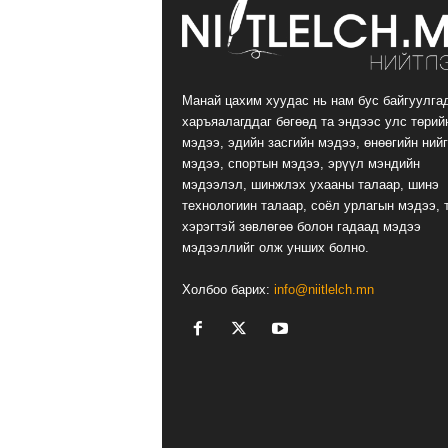
Манай цахим хуудас нь нам бус байгуулга
харъяалагддаг бөгөөд та эндээс улс төрий
мэдээ, эдийн засгийн мэдээ, өнөөгийн ний
мэдээ, спортын мэдээ, эрүүл мэндийн
мэдээлэл, шинжлэх ухааны талаар, шинэ
технологиин талаар, соёл урлагын мэдээ, 
хэрэгтэй зөвлөгөө болон гадаад мэдээ
мэдээллийг олж унших болно.
Холбоо барих:
info@niitlelch.mn