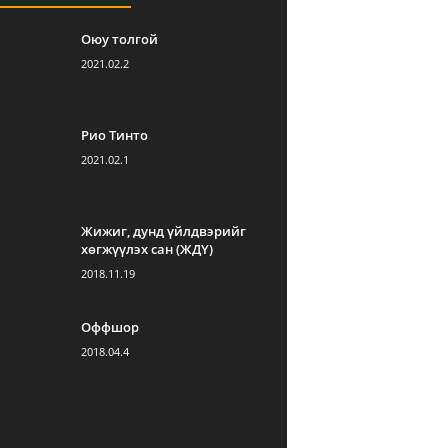
Оюу толгой
2021.02.2
Рио Тинто
2021.02.1
Жижиг, дунд үйлдвэрийг
хөгжүүлэх сан (ЖДҮ)
2018.11.19
Оффшор
2018.04.4