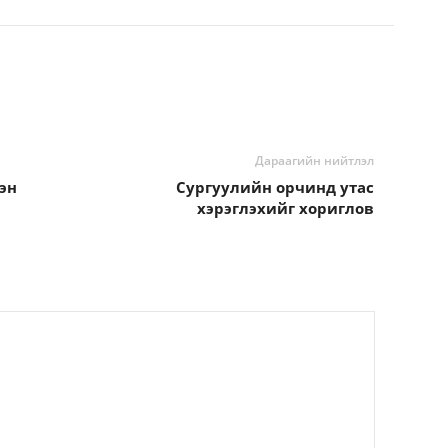
Дараагийн нийтлэл
эн
Сургуулийн орчинд утас
хэрэглэхийг хориглов