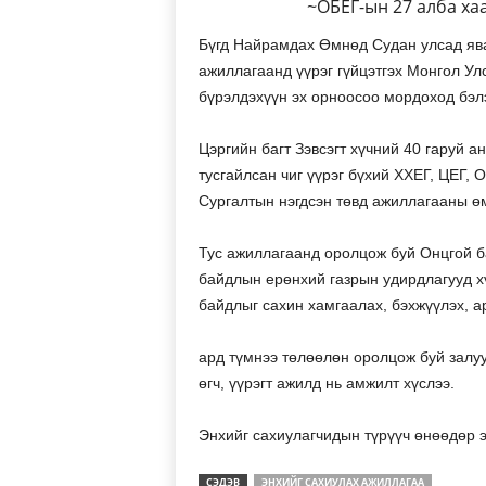
~ОБЕГ-ын 27 алба ха
Бүгд Найрамдах Өмнөд Судан улсад ява
ажиллагаанд үүрэг гүйцэтгэх Монгол Ул
бүрэлдэхүүн эх орноосоо мордоход бэл
Цэргийн багт Зэвсэгт хүчний 40 гаруй а
тусгайлсан чиг үүрэг бүхий ХХЕГ, ЦЕГ,
Сургалтын нэгдсэн төвд ажиллагааны өм
Тус ажиллагаанд оролцож буй Онцгой б
байдлын ерөнхий газрын удирдлагууд хү
байдлыг сахин хамгаалах, бэхжүүлэх, ар
ард түмнээ төлөөлөн оролцож буй залуу
өгч, үүрэгт ажилд нь амжилт хүслээ.
Энхийг сахиулагчидын түрүүч өнөөдөр 
СЭДЭВ
ЭНХИЙГ САХИУЛАХ АЖИЛЛАГАА