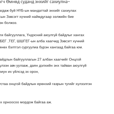
агч Өмнөд суданд энхийг сахиулна~
гдаж буй НҮБ-ын мандаттай энхийг сахиулах
сын Зэвсэгт хүчний наймдугаар ээлжийн бие
эн болжээ.
нги байгууллага, Үндэсний аюулгүй байдлыг хангах
 ОБЕГ ,ТЕГ, ШШГЕГ-ын алба хаагчид Зэвсэгт хүчний
нөх бэлтгэл сургуулиа бүрэн хангаад байгаа юм.
айдлын байгууллагын 27 албан хаагчийг Онцгой
лээн авч уулзаж, даян дэлхийн энх тайван аюулгүй
иун их үйлсэд эх орон,
стаа онцгой байдлын ерөнхий газрын тугийг хүлээлгэн
эх орноосоо мордож байгаа аж.