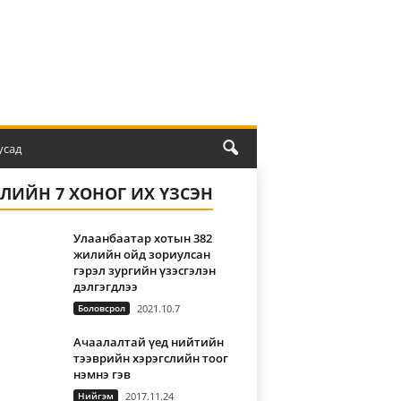
усад
ҮЛИЙН 7 ХОНОГ ИХ ҮЗСЭН
Улаанбаатар хотын 382
жилийн ойд зориулсан
гэрэл зургийн үзэсгэлэн
дэлгэгдлээ
Боловсрол
2021.10.7
Ачаалалтай үед нийтийн
тээврийн хэрэгслийн тоог
нэмнэ гэв
Нийгэм
2017.11.24