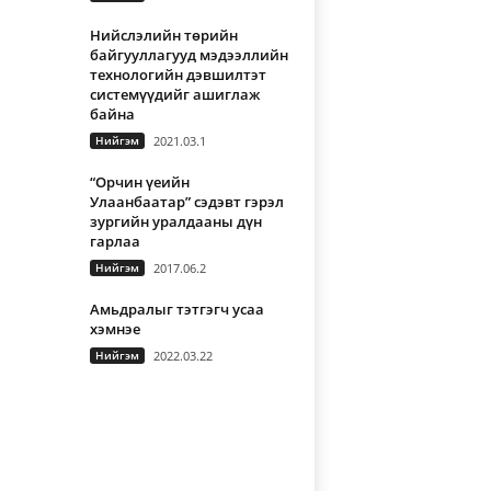
Нийслэлийн төрийн
байгууллагууд мэдээллийн
технологийн дэвшилтэт
системүүдийг ашиглаж
байна
Нийгэм
2021.03.1
“Орчин үеийн
Улаанбаатар” сэдэвт гэрэл
зургийн уралдааны дүн
гарлаа
Нийгэм
2017.06.2
Амьдралыг тэтгэгч усаа
хэмнэе
Нийгэм
2022.03.22