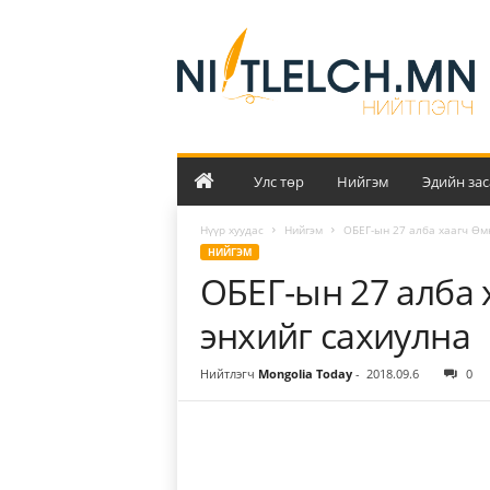
Н
и
й
т
л
э
л
ч
Улс төр
Нийгэм
Эдийн зас
Нүүр хуудас
Нийгэм
ОБЕГ-ын 27 алба хаагч Өм
НИЙГЭМ
ОБЕГ-ын 27 алба 
энхийг сахиулна
Нийтлэгч
Mongolia Today
-
2018.09.6
0