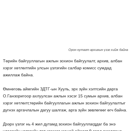
Орон нутагт архивын үзэг хийж байна
Төрийн байгууллагын ажлын зохион байгуулалт, архив, албан
хэрэг хөтлөлтийн улсын үзлэгийн салбар комисс сумдад
ажиллаж байна.
Өмнөговь аймгийн ЗДТГ-ын Хууль, эрх зүйн хэлтсийн дарга
О.Ганзоригоор ахлуулсан ажлын хэсэг 15 сумын архив, албан
хэрэг хөтлөлт,төрийн байгууллагын ажлын зохион байгуулалтыг
дүгнэх аргачлалын дагуу шалгаж, арга зүйн зөвлөгөөг өгч байна.
Дээрх үзлэг нь 4 жил дутамд зохион байгууллагддаг ба энэ