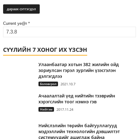
Current ye@r
*
СҮҮЛИЙН 7 ХОНОГ ИХ ҮЗСЭН
Улаанбаатар хотын 382 жилийн ойд
зориулсан гэрэл зургийн үзэсгэлэн
дэлгэгдлээ
Боловсрол
2021.10.7
Ачаалалтай үед нийтийн тээврийн
хэрэгслийн тоог нэмнэ гэв
Нийгэм
2017.11.24
Нийслэлийн төрийн байгууллагууд
мэдээллийн технологийн дэвшилтэт
системүүдийг ашиглаж байна