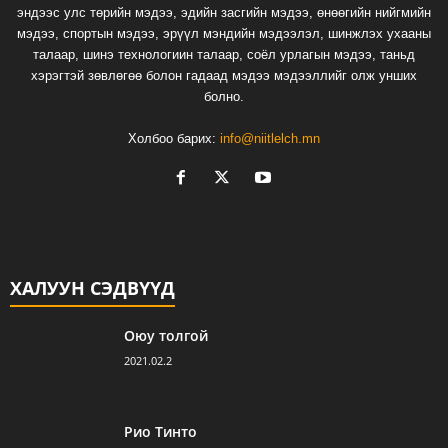
эндээс улс төрийн мэдээ, эдийн засгийн мэдээ, өнөөгийн нийгмийн
мэдээ, спортын мэдээ, эрүүл мэндийн мэдээлэл, шинжлэх ухааны
талаар, шинэ технологиин талаар, соёл урлагын мэдээ, таньд
хэрэгтэй зөвлөгөө болон гадаад мэдээ мэдээллийг олж унших
болно.
Холбоо барих:
info@niitlelch.mn
ХАЛУУН СЭДВҮҮД
Оюу толгой
2021.02.2
Рио Тинто