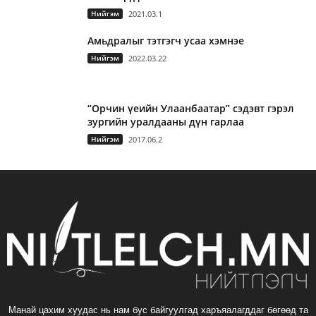
Нийгэм
2021.03.1
Амьдралыг тэтгэгч усаа хэмнэе
Нийгэм
2022.03.22
“Орчин үеийн Улаанбаатар” сэдэвт гэрэл
зургийн уралдааны дүн гарлаа
Нийгэм
2017.06.2
Манай цахим хуудас нь нам бус байгуулгад харъяалагддаг бөгөөд та