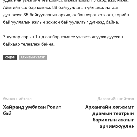
удаагийн үзлэгийн төв комисс манай аймагт 9 сард ажиллана.
Аймгийн салбар комисс 88 байгууллагын үйл ажиллагааг
дүгнэхээс 35 байгууллагын архив, албан хэрэг хөтлөлт, төрийн
байгууллагын ажлын зохион байгуулалтыг дүгнээд байна.
7 дугаар сарын 1-нд салбар комисс үзлэгээ явуулж дууссан
байхаар төлөвлөж байна.
СЭДЭВ
АРХИВЫН ҮЗЛЭГ
Өмнөх нийтлэл
Дараагийн нийтлэл
Хайранд умбасан Рокит
Архангайн хөгжимт
бэй
драмын театрын
барилгын ажлыг
эрчимжүүлнэ