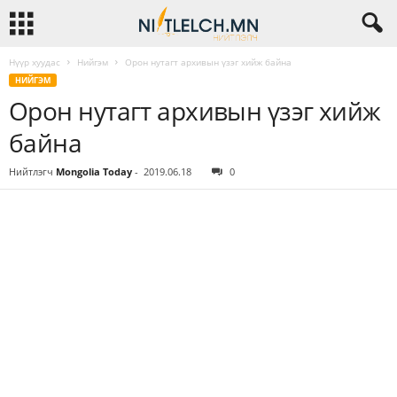
Нүүр хуудас
Нийгэм
Орон нутагт архивын үзэг хийж байна
НИЙГЭМ
Орон нутагт архивын үзэг хийж
байна
Нийтлэгч
Mongolia Today
-
2019.06.18
0