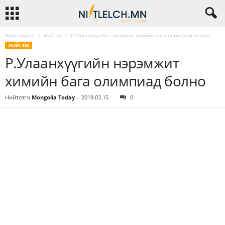
Нүүр хуудас
Нийгэм
Р.Улаанхүүгийн нэрэмжит химийн бага олимпиад болно
НИЙГЭМ
Р.Улаанхүүгийн нэрэмжит
химийн бага олимпиад болно
Нийтлэгч
Mongolia Today
-
2019.03.15
0