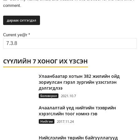
comment.
Current ye@r
*
СҮҮЛИЙН 7 ХОНОГ ИХ ҮЗСЭН
Улаанбаатар хотын 382 жилийн ойд
зориулсан гэрэл зургийн үзэсгэлэн
дэлгэгдлээ
Боловсрол
2021.10.7
Ачаалалтай үед нийтийн тээврийн
хэрэгслийн тоог нэмнэ гэв
Нийгэм
2017.11.24
Нийслэлийн төрийн байгууллагууд