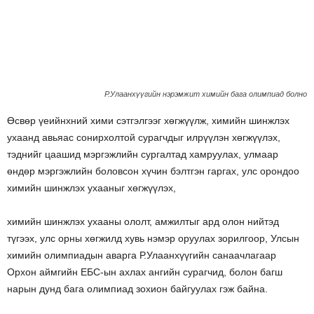
Р.Улаанхүүгийн нэрэмжит химийн бага олимпиад болно
Өсвөр үеийнхний хими сэтгэлгээг хөгжүүлж, химийн шинжлэх
ухаанд авьяас сонирхолтой сурагчдыг илрүүлэн хөгжүүлэх,
тэднийг цаашид мэргэжлийн сургалтад хамруулах, улмаар
өндөр мэргэжлийн боловсон хүчин бэлтгэн гаргах, улс орондоо
химийн шинжлэх ухааныг хөгжүүлэх,
химийн шинжлэх ухааны ололт, амжилтыг ард олон нийтэд
түгээх, улс орны хөгжилд хувь нэмэр оруулах зорилгоор, Улсын
химийн олимпиадын аварга Р.Улаанхүүгийн санаачлагаар
Орхон аймгийн ЕБС-ын ахлах ангийн сурагчид, болон багш
нарын дунд бага олимпиад зохион байгуулах гэж байна.