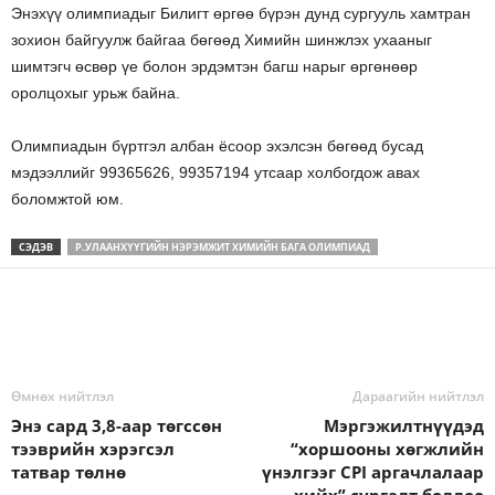
Энэхүү олимпиадыг Билигт өргөө бүрэн дунд сургууль хамтран
зохион байгуулж байгаа бөгөөд Химийн шинжлэх ухааныг
шимтэгч өсвөр үе болон эрдэмтэн багш нарыг өргөнөөр
оролцохыг урьж байна.
Олимпиадын бүртгэл албан ёсоор эхэлсэн бөгөөд бусад
мэдээллийг 99365626, 99357194 утсаар холбогдож авах
боломжтой юм.
СЭДЭВ
Р.УЛААНХҮҮГИЙН НЭРЭМЖИТ ХИМИЙН БАГА ОЛИМПИАД
Өмнөх нийтлэл
Дараагийн нийтлэл
Энэ сард 3,8-аар төгссөн
Мэргэжилтнүүдэд
тээврийн хэрэгсэл
“хоршооны хөгжлийн
татвар төлнө
үнэлгээг CPI аргачлалаар