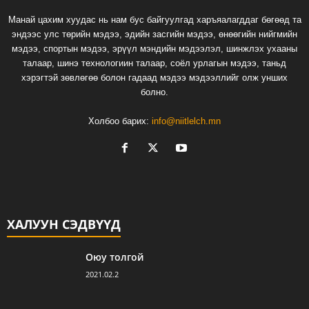
Манай цахим хуудас нь нам бус байгуулгад харъяалагддаг бөгөөд та
эндээс улс төрийн мэдээ, эдийн засгийн мэдээ, өнөөгийн нийгмийн
мэдээ, спортын мэдээ, эрүүл мэндийн мэдээлэл, шинжлэх ухааны
талаар, шинэ технологиин талаар, соёл урлагын мэдээ, таньд
хэрэгтэй зөвлөгөө болон гадаад мэдээ мэдээллийг олж унших
болно.
Холбоо барих:
info@niitlelch.mn
ХАЛУУН СЭДВҮҮД
Оюу толгой
2021.02.2