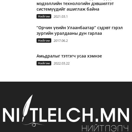
мэдээллийн технологийн дэвшилтэт
системүүдийг ашиглаж байна
Нийгэм
2021.03.1
“Орчин үеийн Улаанбаатар” сэдэвт гэрэл
зургийн уралдааны дүн гарлаа
Нийгэм
2017.06.2
Амьдралыг тэтгэгч усаа хэмнэе
Нийгэм
2022.03.22