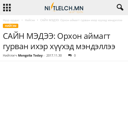
Нүүр хуудас
Нийгэм
САЙН МЭДЭЭ: Орхон аймагт гурван ихэр хүүхэд мэндэллээ
НИЙГЭМ
САЙН МЭДЭЭ: Орхон аймагт
гурван ихэр хүүхэд мэндэллээ
Нийтлэгч
Mongolia Today
-
2017.11.30
0