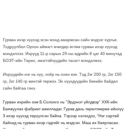
Гурван ихэр хүүхэд эсэн мэнд амаржсан сайн мэдээг хүргье.
Тодруулбал Орхон аймагт өчигдөр өглөө гурван ихэр хүүхэд
мэндэллээ. Ихрүүд 11-р сарын 29-ны өдрийн 8 цаг 40 минутад
БОЭТ-ийн Төрөх, эмэгтэйчүүдийн тасагт мэндэлжээ.
Ихрүүдийн нэг нь хүү, хоёр нь охин юм. Тэд 2кг 200 гр, 2кг 150
гр, 2кг 140 гр жинтэй төржээ. Эх хүүхдүүдийн биеийн байдал
сайн байгаа гэнэ.
Гурван ихрийн ээж Б.Солонго нь “Эрдэнэт үйлдвэр” ХХК-ийн
Баяжуулах фабрикт ажилладаг. Гурав дахь төрөлтөөрөө ийнхүү
3 ихэр хүүхэд төрүүлсэн байна. Тэрээр хэлэхдээ, “Нэг сартай
байхад нь гурван ихэр гэдгийг нь мэдсэн. Маш их баярласан.