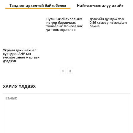
Танд сонирхолтой байж болох
Нийтлэгчээс илүү ихийг
Путиныг айлчлалынх
Дэлхийн дундаж хэм
нь үер баривчлах
0.86 хэмээр нэмэгдсэн
тушаалыг Монгол улс
байна
үл тоомсорлолоо
Украин дахь нөхцөл
хурцдав: АНУ-ын
энхийн санал маргаан
дэгдээв
ХАРИУ ҮЛДЭЭХ