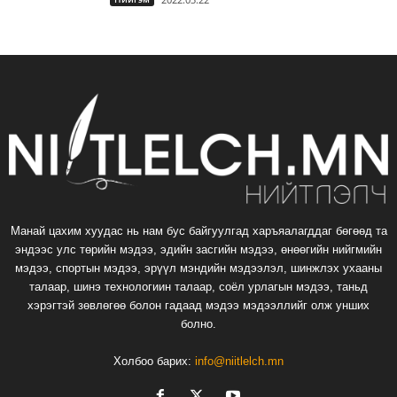
Манай цахим хуудас нь нам бус байгуулгад харъяалагддаг бөгөөд та
эндээс улс төрийн мэдээ, эдийн засгийн мэдээ, өнөөгийн нийгмийн
мэдээ, спортын мэдээ, эрүүл мэндийн мэдээлэл, шинжлэх ухааны
талаар, шинэ технологиин талаар, соёл урлагын мэдээ, таньд
хэрэгтэй зөвлөгөө болон гадаад мэдээ мэдээллийг олж унших
болно.
Холбоо барих:
info@niitlelch.mn