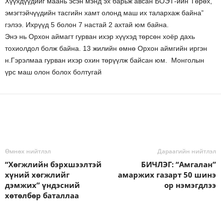
Хүүхдүүдийг маань эсэн мэнд эх барьж авсан БОЭТ-ийн Төрөх,
эмэгтэйчүүдийн тасгийн хамт олонд маш их талархаж байна”
гэлээ. Ихрүүд 5 болон 7 настай 2 ахтай юм байна.
Энэ нь Орхон аймагт гурван ихэр хүүхэд төрсөн хоёр дахь
тохиолдол болж байна. 13 жилийн өмнө Орхон аймгийн иргэн
н.Гэрэлмаа гурван ихэр охин төрүүлж байсан юм. Монголын
үрс маш олон болох болтугай
Өмнөх нийтлэл
Дараагийн нийтлэл
“Хөгжлийн бэрхшээлтэй
БИЧЛЭГ: “Амгалан”
хүний хөгжлийг
амаржих газарт 50 шинэ
дэмжих” үндэсний
ор нэмэгдлээ
хөтөлбөр баталлаа