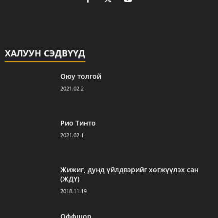
ХАЛУУН СЭДВҮҮД
Оюу толгой
2021.02.2
Рио Тинто
2021.02.1
Жижиг, дунд үйлдвэрийг хөгжүүлэх сан
(ЖДҮ)
2018.11.19
Оффшор