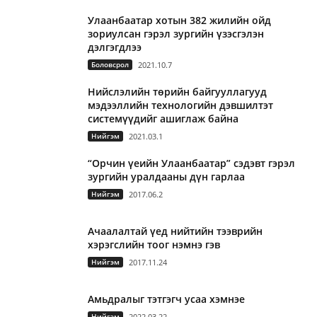
Улаанбаатар хотын 382 жилийн ойд
зориулсан гэрэл зургийн үзэсгэлэн
дэлгэгдлээ
Боловсрол
2021.10.7
Нийслэлийн төрийн байгууллагууд
мэдээллийн технологийн дэвшилтэт
системүүдийг ашиглаж байна
Нийгэм
2021.03.1
“Орчин үеийн Улаанбаатар” сэдэвт гэрэл
зургийн уралдааны дүн гарлаа
Нийгэм
2017.06.2
Ачаалалтай үед нийтийн тээврийн
хэрэгслийн тоог нэмнэ гэв
Нийгэм
2017.11.24
Амьдралыг тэтгэгч усаа хэмнэе
Нийгэм
2022.03.22