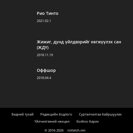
Рио Тинто
2021.02.1
Жижиг, дунд үйлдвэрийг хөгжүүлэх сан
(ЖДҮ)
2018.11.19
Оффшор
2018.04.4
Бидний тухай
Редакцийн бодлого
Сурталчилгаа байршуулах
Үйлчилгээний нөхцөл
Холбоо барих
© 2016-
2026
niitlelch.mn