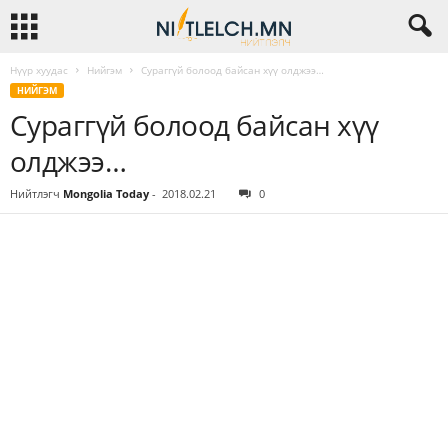
Нүүр хуудас
Нийгэм
Сураггүй болоод байсан хүү олджээ…
НИЙГЭМ
Сураггүй болоод байсан хүү
олджээ…
Нийтлэгч
Mongolia Today
-
2018.02.21
0