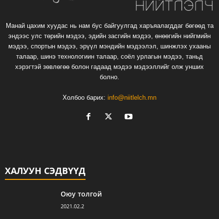
Манай цахим хуудас нь нам бус байгуулгад харъяалагддаг бөгөөд та
эндээс улс төрийн мэдээ, эдийн засгийн мэдээ, өнөөгийн нийгмийн
мэдээ, спортын мэдээ, эрүүл мэндийн мэдээлэл, шинжлэх ухааны
талаар, шинэ технологиин талаар, соёл урлагын мэдээ, таньд
хэрэгтэй зөвлөгөө болон гадаад мэдээ мэдээллийг олж унших
болно.
Холбоо барих:
info@niitlelch.mn
ХАЛУУН СЭДВҮҮД
Оюу толгой
2021.02.2