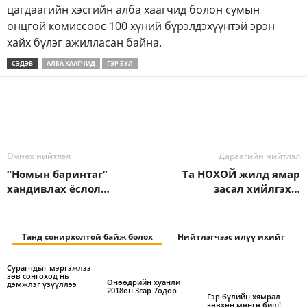
цагдаагийн
хэсгийн алба хаагчид болон сумын
онцгой комиссоос 100 хүний бүрэлдэхүүнтэй эрэн
хайх бүлэг ажилласан байна.
СЭДЭВ
АЛБА ХААГЧИД
ГЭР БҮЛ
Өмнөх нийтлэл
Дараагийн нийтлэл
“Номын баринтаг”
Та НОХОЙ жилд ямар
хандивлах ёслол…
засал хийлгэх…
Танд сонирхолтой байж болох
Нийтлэгчээс илүү ихийг
Сурагчдыг мэргэжлээ
зөв сонгоход нь
Өнөөдрийн хуанли
дэмжлэг үзүүллээ
2018он 3сар 7өдөр
Гэр бүлийн хямрал
зөвхөн мөнгө биш!