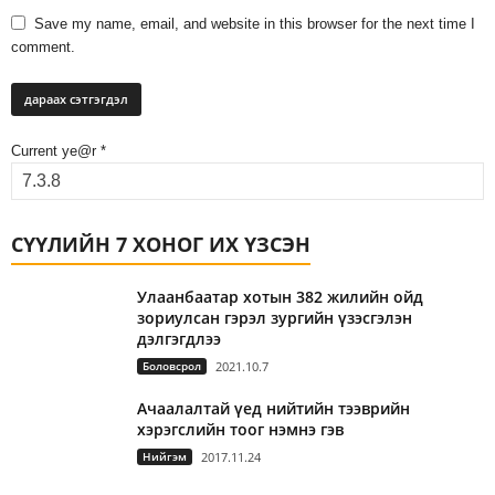
Save my name, email, and website in this browser for the next time I
comment.
Current ye@r
*
СҮҮЛИЙН 7 ХОНОГ ИХ ҮЗСЭН
Улаанбаатар хотын 382 жилийн ойд
зориулсан гэрэл зургийн үзэсгэлэн
дэлгэгдлээ
Боловсрол
2021.10.7
Ачаалалтай үед нийтийн тээврийн
хэрэгслийн тоог нэмнэ гэв
Нийгэм
2017.11.24