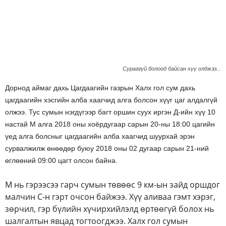
Сураггүй болоод байсан хүү олджээ...
Дорнод аймаг дахь
Цагдаагийн газрын
Халх гол сум дахь
цагдаагийн
хэсгийн алба хаагчид алга болсон хүүг цаг алдалгүй
олжээ. Тус сумын нэгдүгээр багт оршин суух иргэн Д-ийн хүү 10
настай М алга 2018 оны хоёрдугаар сарын 20-ны 18:00 цагийн
үед алга болсныг
цагдаагийн
алба хаагчид шуурхай эрэн
сурвалжилж өнөөдөр буюу 2018 оны 02 дугаар сарын 21-ний
өглөөний 09:00 цагт олсон байна.
М нь гэрээсээ гарч сумын төвөөс 9 км-ын зайд оршдог
малчин С-н гэрт очсон байжээ. Хүү аливаа гэмт хэрэг,
зөрчил, гэр бүлийн хүчирхийлэлд өртөөгүй болох нь
шалгалтын явцад тогтоогджээ. Халх гол сумын