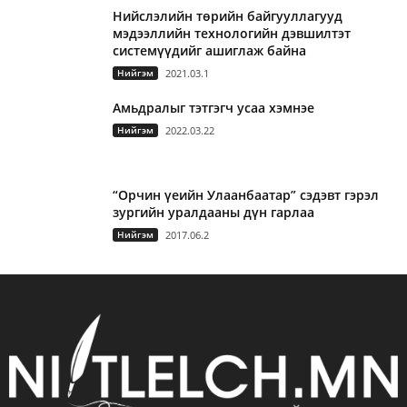
Нийслэлийн төрийн байгууллагууд
мэдээллийн технологийн дэвшилтэт
системүүдийг ашиглаж байна
Нийгэм
2021.03.1
Амьдралыг тэтгэгч усаа хэмнэе
Нийгэм
2022.03.22
“Орчин үеийн Улаанбаатар” сэдэвт гэрэл
зургийн уралдааны дүн гарлаа
Нийгэм
2017.06.2