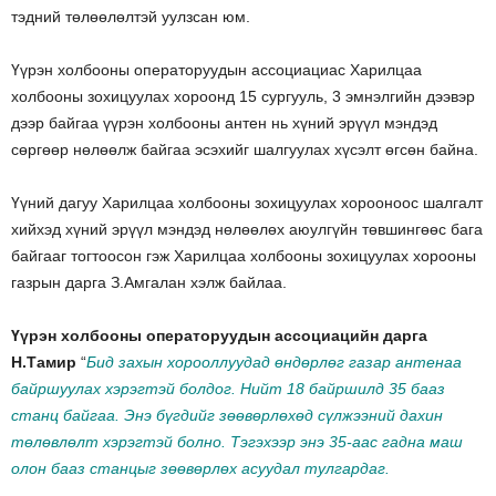
тэдний төлөөлөлтэй уулзсан юм.
Үүрэн холбооны операторуудын ассоциациас Харилцаа
холбооны зохицуулах хороонд 15 сургууль, 3 эмнэлгийн дээвэр
дээр байгаа үүрэн холбооны антен нь хүний эрүүл мэндэд
сөргөөр нөлөөлж байгаа эсэхийг шалгуулах хүсэлт өгсөн байна.
Үүний дагуу Харилцаа холбооны зохицуулах хорооноос шалгалт
хийхэд хүний эрүүл мэндэд нөлөөлөх аюулгүйн төвшингөөс бага
байгааг тогтоосон гэж Харилцаа холбооны зохицуулах хорооны
газрын дарга З.Амгалан хэлж байлаа.
Үүрэн холбооны операторуудын ассоциацийн дарга
Н.Тамир
“
Бид захын хорооллуудад өндөрлөг газар антенаа
байршуулах хэрэгтэй болдог. Нийт 18 байршилд 35 бааз
станц байгаа. Энэ бүгдийг зөөвөрлөхөд сүлжээний дахин
төлөвлөлт хэрэгтэй болно. Тэгэхээр энэ 35-аас гадна маш
олон бааз станцыг зөөвөрлөх асуудал тулгардаг.