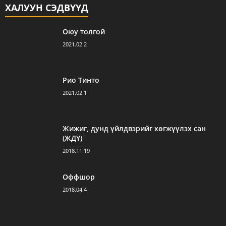
ХАЛУУН СЭДВҮҮД
Оюу толгой
2021.02.2
Рио Тинто
2021.02.1
Жижиг, дунд үйлдвэрийг хөгжүүлэх сан
(ЖДҮ)
2018.11.19
Оффшор
2018.04.4