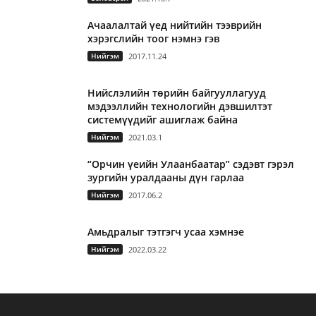
Ачаалалтай үед нийтийн тээврийн
хэрэгслийн тоог нэмнэ гэв
Нийгэм
2017.11.24
Нийслэлийн төрийн байгууллагууд
мэдээллийн технологийн дэвшилтэт
системүүдийг ашиглаж байна
Нийгэм
2021.03.1
“Орчин үеийн Улаанбаатар” сэдэвт гэрэл
зургийн уралдааны дүн гарлаа
Нийгэм
2017.06.2
Амьдралыг тэтгэгч усаа хэмнэе
Нийгэм
2022.03.22