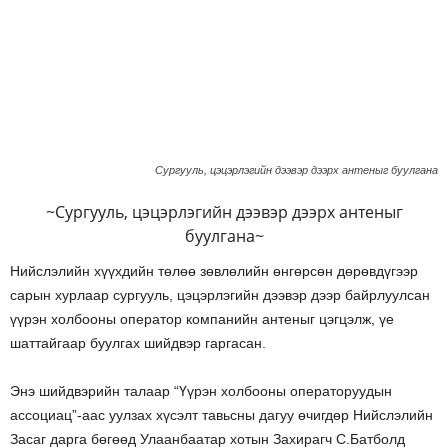
Сургууль, цэцэрлэгийн дээвэр дээрх антеныг буулгана
~Сургууль, цэцэрлэгийн дээвэр дээрх антеныг
буулгана~
Нийслэлийн хүүхдийн төлөө зөвлөлийн өнгөрсөн дөрөвдүгээр
сарын хурлаар сургууль, цэцэрлэгийн дээвэр дээр байрлуулсан
үүрэн холбооны оператор компанийн антеныг цэгцэлж, үе
шаттайгаар буулгах шийдвэр гаргасан.
Энэ шийдвэрийн талаар “Үүрэн холбооны операторуудын
ассоциац”-аас уулзах хүсэлт тавьсны дагуу өчигдөр Нийслэлийн
Засаг дарга бөгөөд Улаанбаатар хотын Захирагч С.Батболд