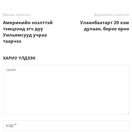
Өмнөх нийтлэл
Дараагийн нийтлэл
Америкийн нээлттэй
Улаанбаатарт 20 хэм
тэмцээнд эгч дүү
дулаан, бороо орно
Уильямсууд учраа
таарчээ
ХАРИУ ҮЛДЭЭХ