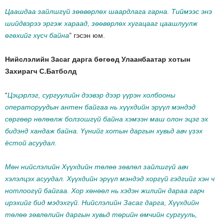
Цаашдаа зайлшгүй зөөвөрлөх шаардлага гарна. Тиймээс энэ
шийдвэрээ эргэж хараад, зөөвөрлөх хугацааг цаашлуулж
өгөхийг хүсч байна
” гэсэн юм.
Нийслэлийн Засаг дарга бөгөөд Улаанбаатар хотын
Захирагч С.Батболд
“
Цэцэрлэг, сургуулийн дээвэр дээр үүрэн холбооны
операторуудын антен байгаа нь хүүхдийн эрүүл мэндэд
сөргөөр нөлөөлж болзошгүй байна хэмээн маш олон эцэг эх
бидэнд хандаж байна. Үүнийг хотын даргын хувьд авч үзэх
ёстой асуудал.
Мөн нийслэлийн Хүүхдийн төлөө зөвлөл зайлшгүй авч
хэлэлцэх асуудал. Хүүхдийн эрүүл мэндэд хоргүй гэдгийг хэн ч
нотлоогүй байгаа. Хор хөнөөл нь хэдэн жилийн дараа гарч
ирэхийг бид мэдэхгүй. Нийслэлийн Засаг дарга, Хүүхдийн
төлөө зөвлөлийн даргын хувьд төрийн өмчийн сургууль,