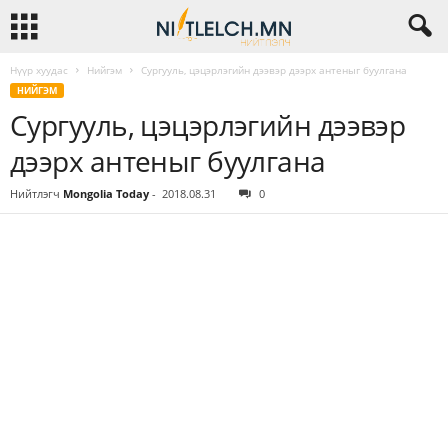
Нүүр хуудас
Нийгэм
Сургууль, цэцэрлэгийн дээвэр дээрх антеныг буулгана
НИЙГЭМ
Сургууль, цэцэрлэгийн дээвэр
дээрх антеныг буулгана
Нийтлэгч
Mongolia Today
-
2018.08.31
0