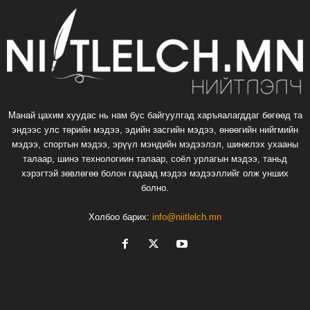
Манай цахим хуудас нь нам бус байгуулгад харъяалагддаг бөгөөд та
эндээс улс төрийн мэдээ, эдийн засгийн мэдээ, өнөөгийн нийгмийн
мэдээ, спортын мэдээ, эрүүл мэндийн мэдээлэл, шинжлэх ухааны
талаар, шинэ технологиин талаар, соёл урлагын мэдээ, таньд
хэрэгтэй зөвлөгөө болон гадаад мэдээ мэдээллийг олж унших
болно.
Холбоо барих:
info@niitlelch.mn