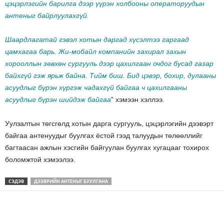
цэцэрлэгийн барилга дээр үүрэн холбооны операторуудын
антеныг байрлуулахгүй.
Шаардлагатай гэвэл хотын даргад хүсэлтээ гаргаад
цамхагаа барь. Жи-мобайл компанийн захирал захын
хорооллын зөвхөн сургууль дээр цахилгаан очдог бусад газар
байхгүй гэж ярьж байна. Тийм биш. Бид цэвэр, бохир, дулааны
асуудлыг бүрэн хүргэж чадахгүй байгаа ч цахилгааны
асуудлыг бүрэн шийдэж байгаа
” хэмээн хэллээ.
Уулзалтын төгсгөлд хотын дарга сургууль, цэцэрлэгийн дээвэрт
байгаа антенуудыг буулгах ёстой гээд талуудын төлөөллийг
багтаасан ажлын хэсгийн байгуулан буулгах хугацааг тохирох
боломжтой хэмээлээ.
СЭДЭВ
ДЭЭВРИЙН АНТЕНЫГ БУУЛГАНА