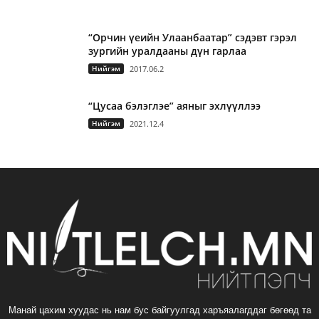
“Орчин үеийн Улаанбаатар” сэдэвт гэрэл
зургийн уралдааны дүн гарлаа
Нийгэм
2017.06.2
“Цусаа бэлэглэе” аяныг эхлүүллээ
Нийгэм
2021.12.4
Манай цахим хуудас нь нам бус байгуулгад харъяалагддаг бөгөөд та