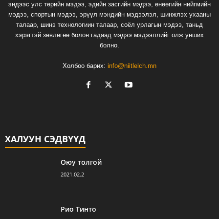
эндээс улс төрийн мэдээ, эдийн засгийн мэдээ, өнөөгийн нийгмийн
мэдээ, спортын мэдээ, эрүүл мэндийн мэдээлэл, шинжлэх ухааны
талаар, шинэ технологиин талаар, соёл урлагын мэдээ, таньд
хэрэгтэй зөвлөгөө болон гадаад мэдээ мэдээллийг олж унших
болно.
Холбоо барих:
info@niitlelch.mn
ХАЛУУН СЭДВҮҮД
Оюу толгой
2021.02.2
Рио Тинто