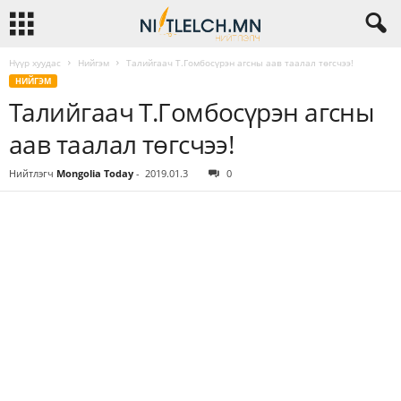
Нүүр хуудас
Нийгэм
Талийгаач Т.Гомбосүрэн агсны аав таалал төгсчээ!
НИЙГЭМ
Талийгаач Т.Гомбосүрэн агсны
аав таалал төгсчээ!
Нийтлэгч
Mongolia Today
-
2019.01.3
0