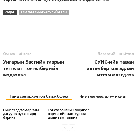
СЭДЭВ
ЗАМ ТЭЭВРИЙН ХӨГЖЛИЙН ЯАМ
Өмнөх нийтлэл
Дараагийн нийтлэл
Унгарын Засгийн газрын
СУИС-ийн таван
тэтгэлэгт хөтөлбөрийн
хөтөлбөр магадлан
мэдээлэл
итгэмжлэгдлээ
Танд сонирхолтой байж болох
Нийтлэгчээс илүү ихийг
Нийслэлд төмөр зам
Сонсголонгийн гүүрнээс
дагуу 13 нүхэн гарц
Яармагийн зам хүртэл
барина
шинэ зам тавина