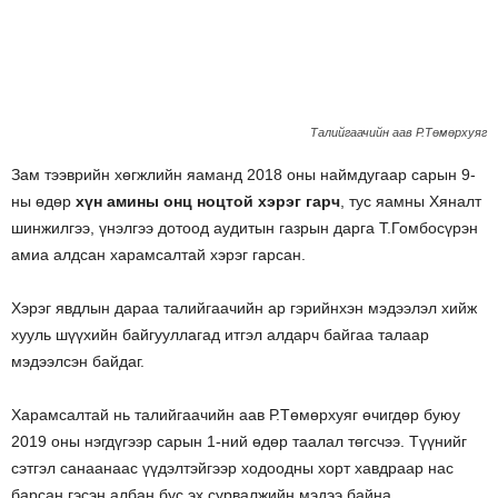
Талийгаачийн аав Р.Төмөрхуяг
Зам тээврийн хөгжлийн яаманд 2018 оны наймдугаар сарын 9-
ны өдөр
хүн амины онц ноцтой хэрэг гарч
, тус яамны Хяналт
шинжилгээ, үнэлгээ дотоод аудитын газрын дарга Т.Гомбосүрэн
амиа алдсан харамсалтай хэрэг гарсан.
Хэрэг явдлын дараа талийгаачийн ар гэрийнхэн мэдээлэл хийж
хууль шүүхийн байгууллагад итгэл алдарч байгаа талаар
мэдээлсэн байдаг.
Харамсалтай нь талийгаачийн аав Р.Төмөрхуяг өчигдөр буюу
2019 оны нэгдүгээр сарын 1-ний өдөр таалал төгсчээ. Түүнийг
сэтгэл санаанаас үүдэлтэйгээр ходоодны хорт хавдраар нас
барсан гэсэн албан бус эх сурвалжийн мэдээ байна.