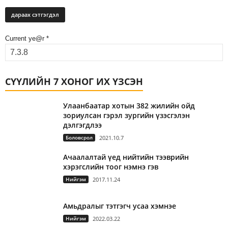
Current ye@r
*
СҮҮЛИЙН 7 ХОНОГ ИХ ҮЗСЭН
Улаанбаатар хотын 382 жилийн ойд
зориулсан гэрэл зургийн үзэсгэлэн
дэлгэгдлээ
Боловсрол
2021.10.7
Ачаалалтай үед нийтийн тээврийн
хэрэгслийн тоог нэмнэ гэв
Нийгэм
2017.11.24
Амьдралыг тэтгэгч усаа хэмнэе
Нийгэм
2022.03.22