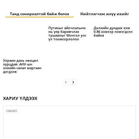
Танд сонирхолтой байж болох
Нийтлэгчээс илүү ихийг
Путиныг айлчлалынх
Дэлхийн дундаж хэм
нь үер баривчлах
0.86 хэмээр нэмэгдсэн
тушаалыг Монгол улс
байна
үл тоомсорлолоо
Украин дахь нөхцөл
хурцдав: АНУ-ын
энхийн санал маргаан
дэгдээв
ХАРИУ ҮЛДЭЭХ