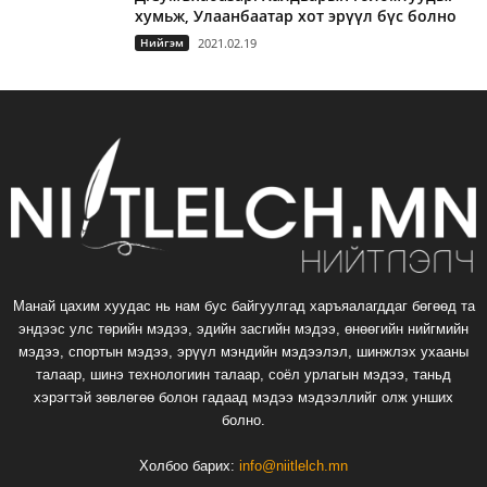
хумьж, Улаанбаатар хот эрүүл бүс болно
Нийгэм
2021.02.19
Манай цахим хуудас нь нам бус байгуулгад харъяалагддаг бөгөөд та
эндээс улс төрийн мэдээ, эдийн засгийн мэдээ, өнөөгийн нийгмийн
мэдээ, спортын мэдээ, эрүүл мэндийн мэдээлэл, шинжлэх ухааны
талаар, шинэ технологиин талаар, соёл урлагын мэдээ, таньд
хэрэгтэй зөвлөгөө болон гадаад мэдээ мэдээллийг олж унших
болно.
Холбоо барих:
info@niitlelch.mn