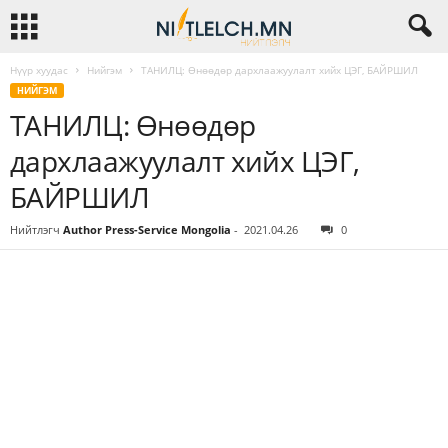
Нүүр хуудас
Нийгэм
ТАНИЛЦ: Өнөөдөр дархлаажуулалт хийх ЦЭГ, БАЙРШИЛ
НИЙГЭМ
ТАНИЛЦ: Өнөөдөр
дархлаажуулалт хийх ЦЭГ,
БАЙРШИЛ
Нийтлэгч
Author Press-Service Mongolia
-
2021.04.26
0