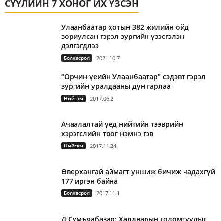
СҮҮЛИЙН 7 ХОНОГ ИХ ҮЗСЭН
Улаанбаатар хотын 382 жилийн ойд
зориулсан гэрэл зургийн үзэсгэлэн
дэлгэгдлээ
Боловсрол
2021.10.7
“Орчин үеийн Улаанбаатар” сэдэвт гэрэл
зургийн уралдааны дүн гарлаа
Нийгэм
2017.06.2
Ачаалалтай үед нийтийн тээврийн
хэрэгслийн тоог нэмнэ гэв
Нийгэм
2017.11.24
Өвөрхангай аймагт уншиж бичиж чадахгүй
177 иргэн байна
Боловсрол
2017.11.1
Д.Сумъяабазар: Халдварын голомтуудыг