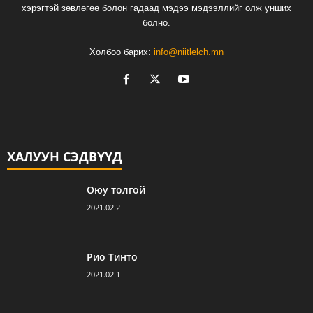
хэрэгтэй зөвлөгөө болон гадаад мэдээ мэдээллийг олж унших
болно.
Холбоо барих:
info@niitlelch.mn
ХАЛУУН СЭДВҮҮД
Оюу толгой
2021.02.2
Рио Тинто
2021.02.1