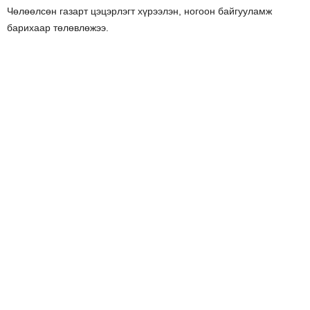
Чөлөөлсөн газарт цэцэрлэгт хүрээлэн, ногоон байгууламж
барихаар төлөвлөжээ.