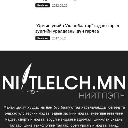
Нийгэм
2022.03.22
“Орчин үеийн Улаанбаатар” сэдэвт гэрэл
зургийн уралдааны дүн гарлаа
Нийгэм
2017.06.2
Манай цахим хуудас нь нам бус байгуулгад харъяалагддаг бөгөөд та
эндээс улс төрийн мэдээ, эдийн засгийн мэдээ, өнөөгийн нийгмийн
мэдээ, спортын мэдээ, эрүүл мэндийн мэдээлэл, шинжлэх ухааны
талаар, шинэ технологиин талаар, соёл урлагын мэдээ, таньд