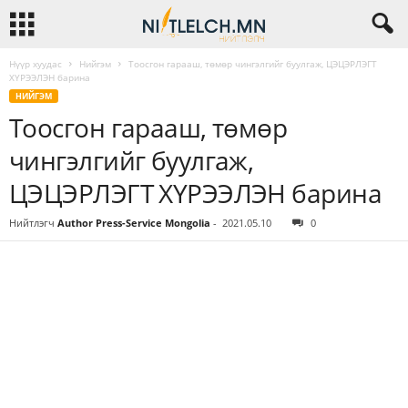
Нүүр хуудас
Нийгэм
Тоосгон гарааш, төмөр чингэлгийг буулгаж, ЦЭЦЭРЛЭГТ
ХҮРЭЭЛЭН барина
НИЙГЭМ
Тоосгон гарааш, төмөр
чингэлгийг буулгаж,
ЦЭЦЭРЛЭГТ ХҮРЭЭЛЭН барина
Нийтлэгч
Author Press-Service Mongolia
-
2021.05.10
0