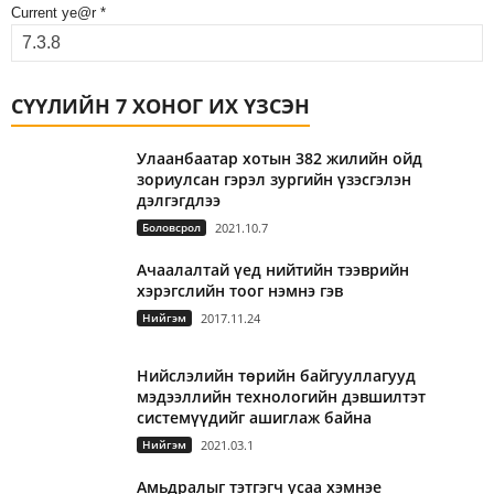
Current ye@r
*
СҮҮЛИЙН 7 ХОНОГ ИХ ҮЗСЭН
Улаанбаатар хотын 382 жилийн ойд
зориулсан гэрэл зургийн үзэсгэлэн
дэлгэгдлээ
Боловсрол
2021.10.7
Ачаалалтай үед нийтийн тээврийн
хэрэгслийн тоог нэмнэ гэв
Нийгэм
2017.11.24
Нийслэлийн төрийн байгууллагууд
мэдээллийн технологийн дэвшилтэт
системүүдийг ашиглаж байна
Нийгэм
2021.03.1
Амьдралыг тэтгэгч усаа хэмнэе