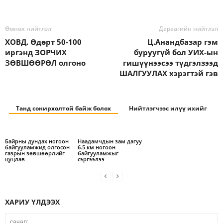
Өмнөх нийтлэл
Дараагийн нийтлэл
ХОВД. Өдөрт 50-100
Ц.Анандбазар гэм
иргэнд ЗОРЧИХ
буруугүй бол УИХ-ын
ЗӨВШӨӨРӨЛ олгоно
гишүүнээсээ түдгэлзээд
ШАЛГУУЛАХ хэрэгтэй гэв
Танд сонирхолтой байж болох
Нийтлэгчээс илүү ихийг
Байрны дундах ногоон
Наадамчдын зам дагуу
байгууламжид олгосон
6.5 км ногоон
газрын зөвшөөрлийг
байгууламжыг
цуцлав
сэргээлээ
ХАРИУ ҮЛДЭЭХ