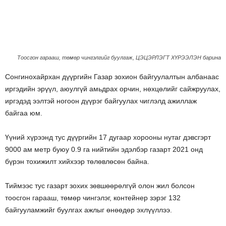
Тоосгон гарааш, төмөр чингэлгийг буулгаж, ЦЭЦЭРЛЭГТ ХҮРЭЭЛЭН барина
Сонгинохайрхан дүүргийн Газар зохион байгуулалтын албанаас
иргэдийн эрүүл, аюулгүй амьдрах орчин, нөхцөлийг сайжруулах,
иргэдэд ээлтэй ногоон дүүрэг байгуулах чиглэлд ажиллаж
байгаа юм.
Үүний хүрээнд тус дүүргийн 17 дугаар хорооны нутаг дэвсгэрт
9000 ам метр буюу 0.9 га нийтийн эдэлбэр газарт 2021 онд
бүрэн тохижилт хийхээр төлөвлөсөн байна.
Тиймээс тус газарт зохих зөвшөөрөлгүй олон жил болсон
тоосгон гарааш, төмөр чингэлэг, контейнер зэрэг 132
байгууламжийг буулгах ажлыг өнөөдөр эхлүүллээ.