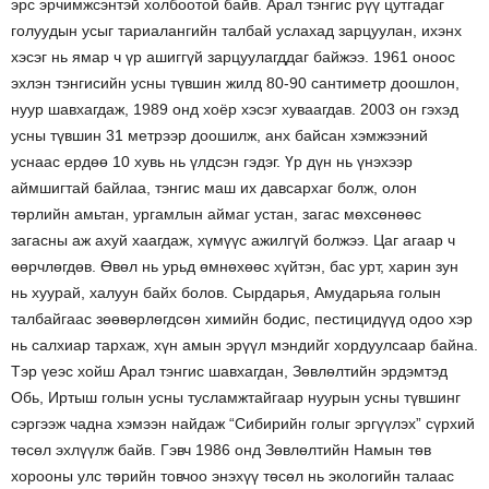
эрс эрчимжсэнтэй холбоотой байв. Арал тэнгис рүү цутгадаг
голуудын усыг тариалангийн талбай услахад зарцуулан, ихэнх
хэсэг нь ямар ч үр ашиггүй зарцуулагддаг байжээ. 1961 оноос
эхлэн тэнгисийн усны түвшин жилд 80-90 сантиметр доошлон,
нуур шавхагдаж, 1989 онд хоёр хэсэг хуваагдав. 2003 он гэхэд
усны түвшин 31 метрээр доошилж, анх байсан хэмжээний
уснаас ердөө 10 хувь нь үлдсэн гэдэг. Үр дүн нь үнэхээр
аймшигтай байлаа, тэнгис маш их давсархаг болж, олон
төрлийн амьтан, ургамлын аймаг устан, загас мөхсөнөөс
загасны аж ахуй хаагдаж, хүмүүс ажилгүй болжээ. Цаг агаар ч
өөрчлөгдөв. Өвөл нь урьд өмнөхөөс хүйтэн, бас урт, харин зун
нь хуурай, халуун байх болов.
Сырдарья, Амударьяа голын
талбайгаас зөөвөрлөгдсөн химийн бодис, пестицидүүд одоо хэр
нь салхиар тархаж, хүн амын эрүүл мэндийг хордуулсаар байна
.
Тэр үеэс хойш Арал тэнгис шавхагдан, Зөвлөлтийн эрдэмтэд
Обь, Иртыш голын усны тусламжтайгаар нуурын усны түвшинг
сэргээж чадна хэмээн найдаж “Сибирийн голыг эргүүлэх” сүрхий
төсөл эхлүүлж байв. Гэвч 1986 онд Зөвлөлтийн Намын төв
хорооны улс төрийн товчоо энэхүү төсөл нь экологийн талаас