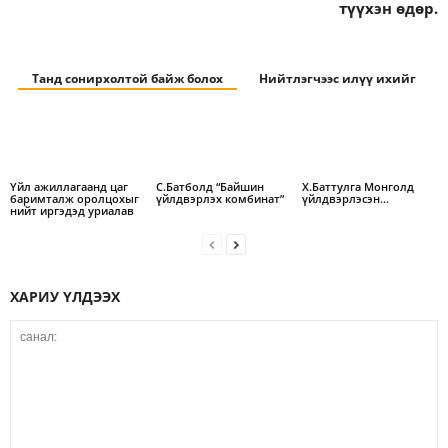
түүхэн өдөр.
Танд сонирхолтой байж болох
Нийтлэгчээс илүү ихийг
Үйл ажиллагаанд цаг
С.Батболд “Байшин
Х.Баттулга Монголд
баримталж оролцохыг
үйлдвэрлэх комбинат”
үйлдвэрлэсэн…
нийт иргэдэд уриалав
ХАРИУ ҮЛДЭЭХ