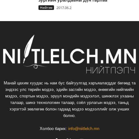
Нийгэм
2017.06.2
Манай цахим хуудас нь нам бус байгуулгад харъяалагддаг бөгөөд та
эндээс улс төрийн мэдээ, эдийн засгийн мэдээ, өнөөгийн нийгмийн
мэдээ, спортын мэдээ, эрүүл мэндийн мэдээлэл, шинжлэх ухааны
талаар, шинэ технологиин талаар, соёл урлагын мэдээ, таньд
хэрэгтэй зөвлөгөө болон гадаад мэдээ мэдээллийг олж унших
болно.
Холбоо барих:
info@niitlelch.mn