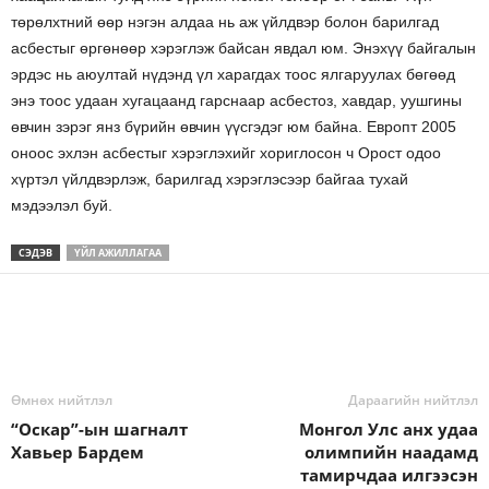
төрөлхтний өөр нэгэн алдаа нь аж үйлдвэр болон барилгад
асбестыг өргөнөөр хэрэглэж байсан явдал юм. Энэхүү байгалын
эрдэс нь аюултай нүдэнд үл харагдах тоос ялгаруулах бөгөөд
энэ тоос удаан хугацаанд гарснаар асбестоз, хавдар, уушгины
өвчин зэрэг янз бүрийн өвчин үүсгэдэг юм байна.
Европт 2005
оноос эхлэн асбестыг хэрэглэхийг хориглосон ч Орост одоо
хүртэл үйлдвэрлэж, барилгад хэрэглэсээр байгаа тухай
мэдээлэл буй.
СЭДЭВ
ҮЙЛ АЖИЛЛАГАА
Өмнөх нийтлэл
Дараагийн нийтлэл
“Оскар”-ын шагналт
Монгол Улс анх удаа
Хавьер Бардем
олимпийн наадамд
тамирчдаа илгээсэн