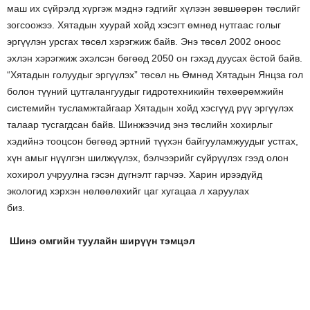
маш их сүйрэлд хүргэж мэднэ гэдгийг хүлээн зөвшөөрөн төслийг
зогсоожээ. Хятадын хуурай хойд хэсэгт өмнөд нутгаас голыг
эргүүлэн урсгах төсөл хэрэгжиж байв. Энэ төсөл 2002 оноос
эхлэн хэрэгжиж эхэлсэн бөгөөд 2050 он гэхэд дуусах ёстой байв.
“Хятадын голуудыг эргүүлэх” төсөл нь Өмнөд Хятадын Янцза гол
болон түүний цутгалангуудыг гидротехникийн төхөөрөмжийн
системийн тусламжтайгаар Хятадын хойд хэсгүүд рүү эргүүлэх
талаар тусгагдсан байв. Шинжээчид энэ төслийн хохирлыг
хэдийнэ тооцсон бөгөөд эртний түүхэн байгууламжуудыг устгах,
хүн амыг нүүлгэн шилжүүлэх, бэлчээрийг сүйрүүлэх гээд олон
хохирол учруулна гэсэн дүгнэлт гарчээ. Харин ирээдүйд
экологид хэрхэн нөлөөлөхийг цаг хугацаа л харуулах
биз.
Шинэ омгийн туулайн ширүүн тэмцэл