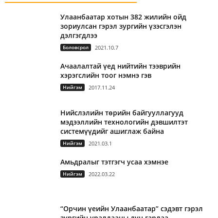
Улаанбаатар хотын 382 жилийн ойд
зориулсан гэрэл зургийн үзэсгэлэн
дэлгэгдлээ
Боловсрол
2021.10.7
Ачаалалтай үед нийтийн тээврийн
хэрэгслийн тоог нэмнэ гэв
Нийгэм
2017.11.24
Нийслэлийн төрийн байгууллагууд
мэдээллийн технологийн дэвшилтэт
системүүдийг ашиглаж байна
Нийгэм
2021.03.1
Амьдралыг тэтгэгч усаа хэмнэе
Нийгэм
2022.03.22
“Орчин үеийн Улаанбаатар” сэдэвт гэрэл
зургийн уралдааны дүн гарлаа