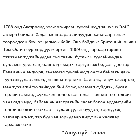
1788 онд Австралид зөөж авчирсан туулайнууд жинхэнэ “гай”
авчирч байлаа.
Хэдэн мянгаараа айлуудын хаяагаар тэнэж,
тааралдсан бүхнээ цөлмөж байв. Энэ байдлыг Британийн анчин
Том Остин бүр дордуулж орхив. 1859 онд тэрбээр гэрийн
тэжээмэл туулайнуудаа сул тавин, бусдыг ч туулайнуудаа
суллахыг уриалав, байгалд ямар ч хоргүй гэж бодсон доо тэр.
Гэвч анчин андуурч,
тэжээмэл туулайнууд онгон байгаль дахь
туулайнуудаа эвцэлдэн шинэ төрлийн, байгальд илүү тэсвэртэй,
мөн түрэмгий туулайнууд бий болж, ургамал сүйдлэн, бусад
төрлийн амьтад сүйдэхэд нөлөөлсөн
гэдэг. Тэдний тоо толгойг
хянахад хэцүү байсан нь Австралийн засаг болон эрдэмтдийн
толгойны өвчин байлаа. Туулайнуудыг буудаж, хордуулж,
хавхаар агнаж, тэр бүү хэл зориудаар вирусийн халдвар
тархааж байв.
“Аюулгүй ” арал