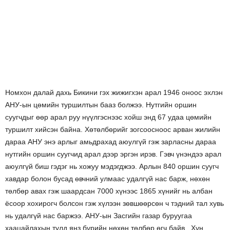
Номхон далай дахь Бикини гэх жижигхэн арал 1946 оноос эхлэн
АНУ-ын цөмийн туршилтын бааз болжээ
. Нутгийн оршин
суугчдыг өөр арал руу нүүлгэснээс хойш энд 67 удаа цөмийн
туршилт хийсэн байна. Хөтөлбөрийг зогсоосноос арван жилийн
дараа АНУ энэ арлыг амьдрахад аюулгүй гэж зарласны дараа
нутгийн оршин суугчид арал дээр эргэн ирэв. Гэвч үнэндээ арал
аюулгүй биш гэдэг нь хожуу мэдэгджээ. Арлын 840 оршин суугч
хавдар болон бусад өвчний улмаас удалгүй нас барж, нөхөн
төлбөр авах гэж шаардсан 7000 хүнээс 1865 хүнийг нь албан
ёсоор хохирогч болсон гэж хүлээн зөвшөөрсөн ч тэдний тал хувь
нь удалгүй нас баржээ. АНУ-ын Засгийн газар буруугаа
хаацайлахын тулд янз бүрийн нөхөн төлбөр өгч байв. Хүн