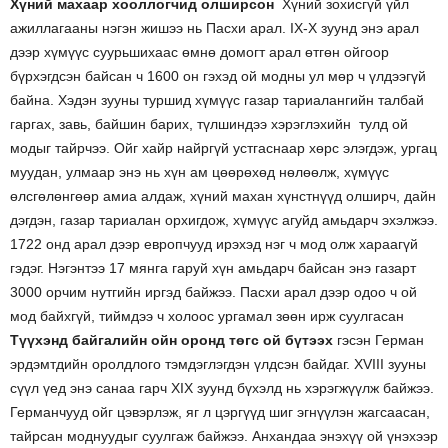
Хүний махаар хооллогчид олширсон
Хүний зохисгүй үйл
ажиллагааны нэгэн жишээ нь Пасхи арал. IX-X зуунд энэ арал
дээр хүмүүс суурьшихаас өмнө домогт арал өтгөн ойгоор
бүрхэгдсэн байсан ч 1600 он гэхэд ой модны ул мөр ч үлдээгүй
байна. Хэдэн зууны туршид
хүмүүс газар тариалангийн талбай
гаргах, завь, байшин барих, түлшиндээ хэрэглэхийн тулд ой
модыг тайрчээ
. Ойг хайр найргүй устгаснаар хөрс элэгдэж, ургац
муудан, улмаар энэ нь хүн ам цөөрөхөд нөлөөлж, хүмүүс
өлсгөлөнгөөр амиа алдаж, хүний махан хүнстнүүд олширч, дайн
дэгдэн, газар тариалан орхигдож, хүмүүс агуйд амьдарч эхэлжээ.
1722 онд арал дээр европчууд ирэхэд нэг ч мод олж хараагүй
гэдэг. Нэгэнтээ 17 мянга гаруй хүн амьдарч байсан энэ газарт
3000 орчим нутгийн иргэд байжээ. Пасхи арал дээр одоо ч ой
мод байхгүй, тиймдээ ч холоос ургамал зөөн ирж суулгасан
Түүхэнд
байгалийн ойн оронд төгс ой бүтээх
гэсэн Герман
эрдэмтдийн оролдлого тэмдэглэгдэн үлдсэн байдаг.
XVIII зууны
сүүл үед энэ санаа гарч XIX зуунд бүхэлд нь хэрэгжүүлж байжээ.
Германчууд ойг цэвэрлэж, яг л цэргүүд шиг эгнүүлэн жагсаасан,
тайрсан моднуудыг суулгаж байжээ. Анхандаа энэхүү ой үнэхээр