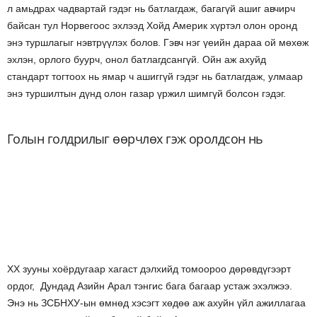
л амьдрах чадвартай гэдэг нь батлагдаж, багагүй ашиг авчирч
байсан тул Норвегоос эхлээд Хойд Америк хүртэл олон оронд
энэ туршлагыг нэвтрүүлэх болов. Гэвч нэг үеийн дараа ой мөхөж
эхлэн, орлого буурч, онол батлагдсангүй.
Ойн аж ахуйд
стандарт тогтоох нь ямар ч ашиггүй гэдэг нь батлагдаж, улмаар
энэ туршилтын дүнд олон газар үржил шимгүй болсон
​ гэдэг.
Голын голдрилыг өөрчлөх гэж оролдсон нь
ХХ зууны хоёрдугаар хагаст дэлхийд томоороо дөрөвдүгээрт
ордог, Дундад Азийн Арал тэнгис бага багаар устаж эхэлжээ.
Энэ нь ЗСБНХУ-ын өмнөд хэсэгт хөдөө аж ахуйн үйл ажиллагаа