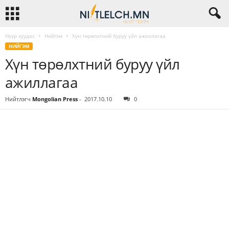
Нүүр хуудас
Нийгэм
Хүн төрөлхтний буруу үйл ажиллагаа
НИЙГЭМ
Хүн төрөлхтний буруу үйл
ажиллагаа
Нийтлэгч
Mongolian Press
-
2017.10.10
0