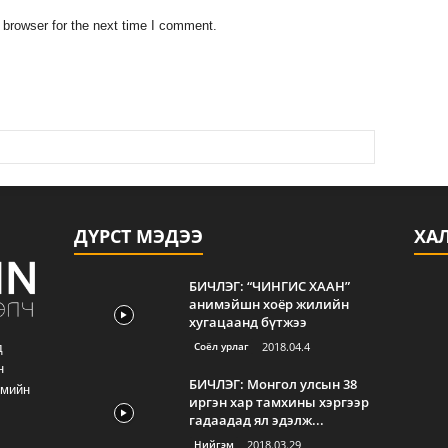
 browser for the next time I comment.
ДҮРСТ МЭДЭЭ
ХА
БИЧЛЭГ: “ЧИНГИС ХААН”
анимэйшн хоёр жилийн
хугацаанд бүтжээ
Соёл урлаг
2018.04.4
д
н
БИЧЛЭГ: Монгол улсын 38
гмийн
иргэн хар тамхины хэргээр
гадаадад ял эдэлж...
Нийгэм
2018.03.29