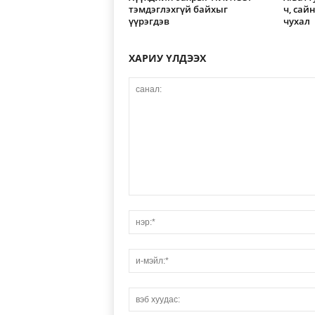
тэмдэглэхгүй байхыг
ч, сай
үүрэгдэв
чухал
ХАРИУ ҮЛДЭЭХ