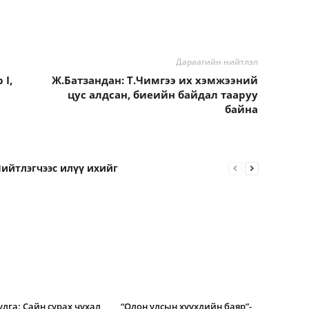
Дараагийн нийтлэл
 I,
Ж.Батзандан: Т.Чимгээ их хэмжээний
цус алдсан, биеийн байдал тааруу
байна
ийтлэгчээс илүү ихийг
улга: Сайн сурах чухал
“Олон улсын хүүхдийн баяр”-