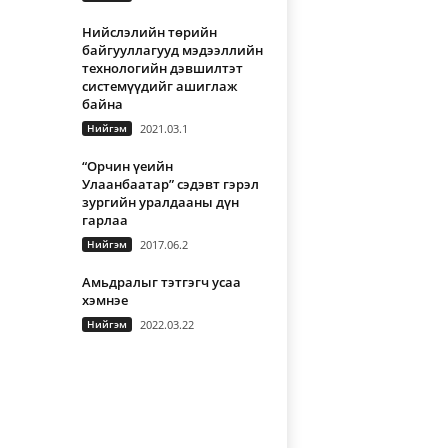
Нийслэлийн төрийн
байгууллагууд мэдээллийн
технологийн дэвшилтэт
системүүдийг ашиглаж
байна
Нийгэм
2021.03.1
“Орчин үеийн
Улаанбаатар” сэдэвт гэрэл
зургийн уралдааны дүн
гарлаа
Нийгэм
2017.06.2
Амьдралыг тэтгэгч усаа
хэмнэе
Нийгэм
2022.03.22