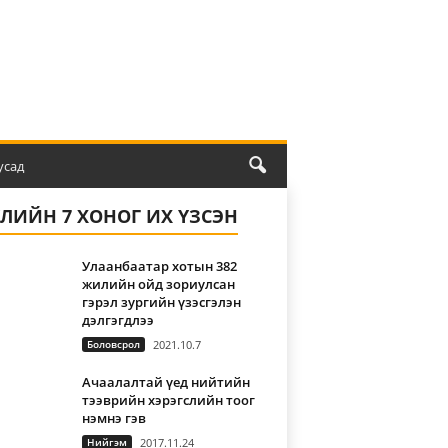
усад
ҮЛИЙН 7 ХОНОГ ИХ ҮЗСЭН
Улаанбаатар хотын 382
жилийн ойд зориулсан
гэрэл зургийн үзэсгэлэн
дэлгэгдлээ
Боловсрол
2021.10.7
Ачаалалтай үед нийтийн
тээврийн хэрэгслийн тоог
нэмнэ гэв
Нийгэм
2017.11.24