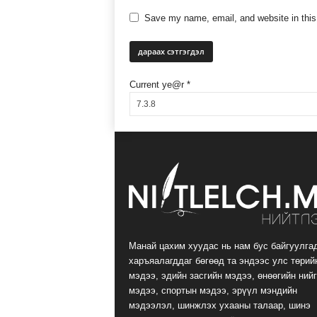
Save my name, email, and website in this
Current ye@r
*
Манай цахим хуудас нь нам бус байгуулга
харъяалагддаг бөгөөд та эндээс улс төрий
мэдээ, эдийн засгийн мэдээ, өнөөгийн ний
мэдээ, спортын мэдээ, эрүүл мэндийн
мэдээлэл, шинжлэх ухааны талаар, шинэ