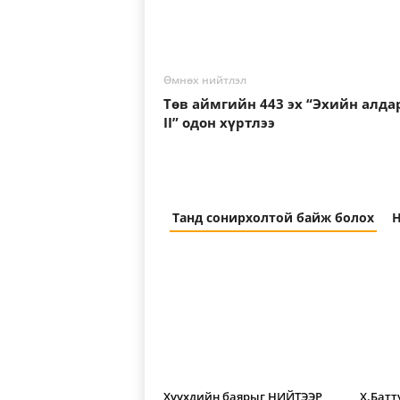
Өмнөх нийтлэл
Төв аймгийн 443 эх “Эхийн алдар
II” одон хүртлээ
Танд сонирхолтой байж болох
Н
Хүүхдийн баярыг НИЙТЭЭР
Х.Батт