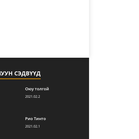
ЛУУН СЭДВҮҮД
Оюу толгой
2021.02.2
Рио Тинто
2021.02.1