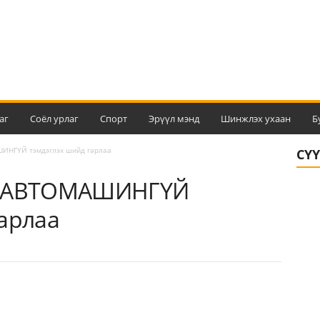
аг
Соёл урлаг
Спорт
Эрүүл мэнд
Шинжлэх ухаан
Б
ИНГҮЙ тэмдэглэх шийд гарлаа
СҮ
г АВТОМАШИНГҮЙ
гарлаа