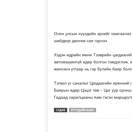
Олон улсын хүүхдийн эрхийг хамгаалах 
шийдвэр дөнгөж сая гарчээ.
Хэдэн өдрийн өмнө Тээврийн цагдаагий
автомашингүй өдөр болгон тэмдэглэж, ни
жинхэнэ утгаар нь гэр бүлийн баяр бол
Тэгвэл уг саналыг Цагдаагийн ерөнхий 
Баярын өдөр Цэцэг төв – Цаг уур орчн
Гадаад харилцааны яам гэсэн маршруты
СЭДЭВ
ХҮҮХДИЙН БАЯР