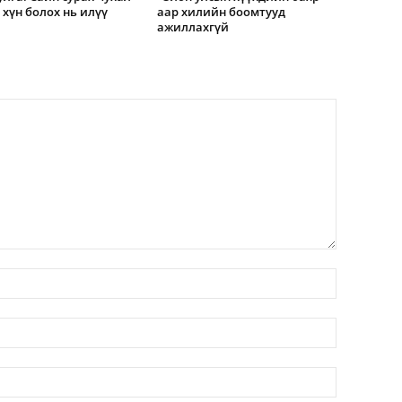
н хүн болох нь илүү
аар хилийн боомтууд
ажиллахгүй