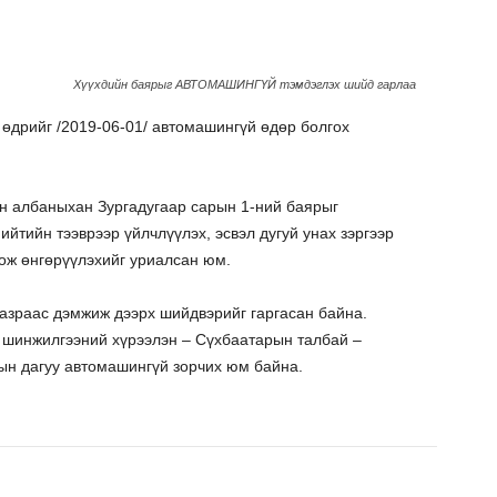
Хүүхдийн баярыг АВТОМАШИНГҮЙ тэмдэглэх шийд гарлаа
өдрийг /2019-06-01/ автомашингүй өдөр болгох
н албаныхан Зургадугаар сарын 1-ний баярыг
йтийн тээврээр үйлчлүүлэх, эсвэл дугуй унах зэргээр
гож өнгөрүүлэхийг уриалсан юм.
газраас дэмжиж дээрх шийдвэрийг гаргасан байна.
ы шинжилгээний хүрээлэн – Сүхбаатарын талбай –
н дагуу автомашингүй зорчих юм байна.