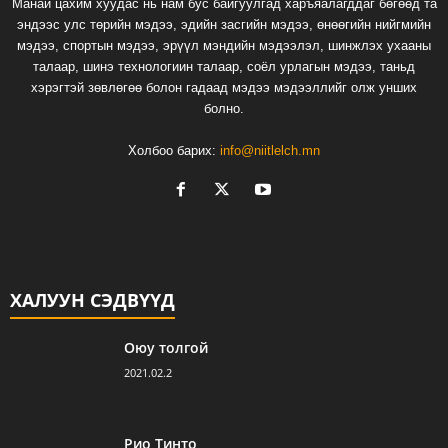
Манай цахим хуудас нь нам бус байгуулгад харъяалагддаг бөгөөд та
эндээс улс төрийн мэдээ, эдийн засгийн мэдээ, өнөөгийн нийгмийн
мэдээ, спортын мэдээ, эрүүл мэндийн мэдээлэл, шинжлэх ухааны
талаар, шинэ технологиин талаар, соёл урлагын мэдээ, таньд
хэрэгтэй зөвлөгөө болон гадаад мэдээ мэдээллийг олж унших
болно.
Холбоо барих:
info@niitlelch.mn
ХАЛУУН СЭДВҮҮД
Оюу толгой
2021.02.2
Рио Тинто