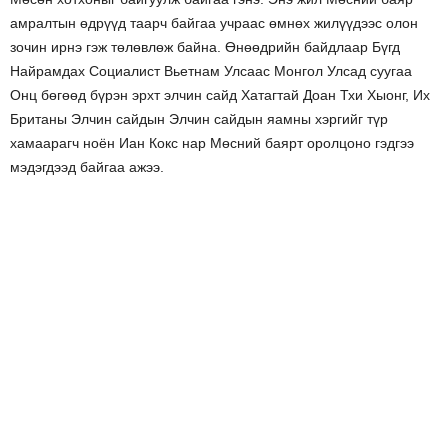
амралтын өдрүүд таарч байгаа учраас өмнөх жилүүдээс олон
зочин ирнэ гэж төлөвлөж байна. Өнөөдрийн байдлаар Бүгд
Найрамдах Социалист Вьетнам Улсаас Монгол Улсад суугаа
Онц бөгөөд бүрэн эрхт элчин сайд Хатагтай Доан Тхи Хыонг, Их
Британы Элчин сайдын Элчин сайдын яамны хэргийг түр
хамаарагч ноён Иан Кокс нар Мөсний баярт оролцоно гэдгээ
мэдэгдээд байгаа ажээ.