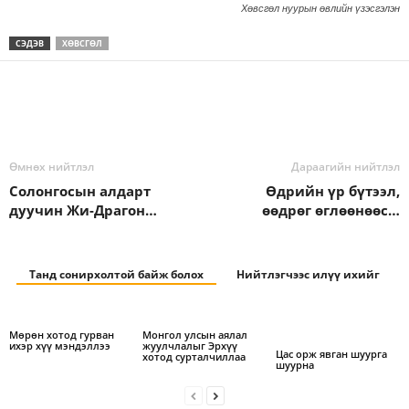
Хөвсгөл нуурын өвлийн үзэсгэлэн
СЭДЭВ
ХӨВСГӨЛ
Өмнөх нийтлэл
Дараагийн нийтлэл
Солонгосын алдарт
Өдрийн үр бүтээл,
дуучин Жи-Драгон…
өөдрөг өглөөнөөс…
Танд сонирхолтой байж болох
Нийтлэгчээс илүү ихийг
Мөрөн хотод гурван
Монгол улсын аялал
ихэр хүү мэндэллээ
жуулчлалыг Эрхүү
Цас орж явган шуурга
хотод сурталчиллаа
шуурна