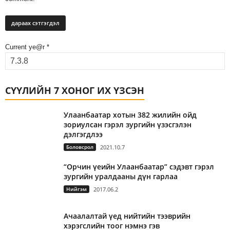
Current ye@r
*
СҮҮЛИЙН 7 ХОНОГ ИХ ҮЗСЭН
Улаанбаатар хотын 382 жилийн ойд
зориулсан гэрэл зургийн үзэсгэлэн
дэлгэгдлээ
Боловсрол
2021.10.7
“Орчин үеийн Улаанбаатар” сэдэвт гэрэл
зургийн уралдааны дүн гарлаа
Нийгэм
2017.06.2
Ачаалалтай үед нийтийн тээврийн
хэрэгслийн тоог нэмнэ гэв