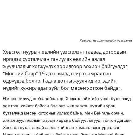
Хөвсгөл нуурын өвлийн үзэсгэлэн
Хөвсгөл нуурын өвлийн үзэсгэлэнг гадаад дотоодын
иргэдэд сурталчлан таниулах өвлийн аялал
жуулчлалыг хөгжүүлэх зорилгоор зохион байгуулдаг
“Мөсний баяр” 19 дахь жилдээ ирэх амралтын
өдрүүдэд болно. Гадна дотны жуулчид иргэдийн
нүдийг хужирладаг зүйл бол мөсөн хотхон байдаг.
Өмнөх жилүүдэд Улаанбаатар, Хөвсгөл аймгийн уран бүтээлчид
хамтран хийдэг байсан бол энэ жил зөвхөн нутгийн уран
бүтээлчид мөсөн хотхоныг урлаж байна. Мөн Байгаль орчин,
аялал жуулчлалын газрын харъяа байгууллагууд ч онгон дагшин
Хөвсгөл нутаг, далай ээжээ хайрлан хамгаалахыг уриалсан
Мөсөн хотхоныг байгуулж байгаа гэнэ. Энэ жил Мөсний баяр