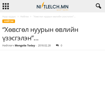
Нүүр хуудас
Нийгэм
“Хөвсгөл нуурын өвлийн үзэсгэлэн”…
НИЙГЭМ
“Хөвсгөл нуурын өвлийн
үзэсгэлэн”…
Нийтлэгч
Mongolia Today
-
2018.02.28
0