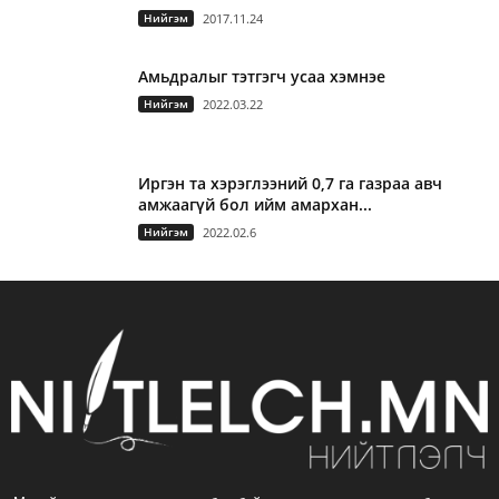
Нийгэм
2017.11.24
Амьдралыг тэтгэгч усаа хэмнэе
Нийгэм
2022.03.22
Иргэн та хэрэглээний 0,7 га газраа авч
амжаагүй бол ийм амархан...
Нийгэм
2022.02.6