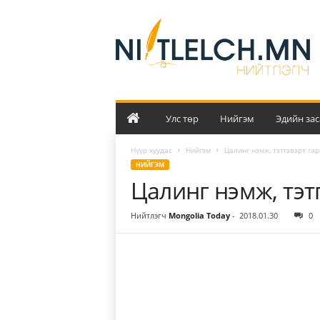
Н
и
й
т
л
э
л
ч
Улс төр
Нийгэм
Эдийн зас
Нүүр хуудас
Нийгэм
Цалинг нэмж, тэтгэвэрт га
НИЙГЭМ
Цалинг нэмж, тэт
Нийтлэгч
Mongolia Today
-
2018.01.30
0