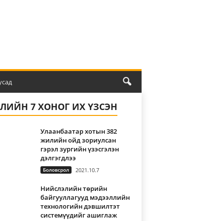
усад
ҮЛИЙН 7 ХОНОГ ИХ ҮЗСЭН
Улаанбаатар хотын 382
жилийн ойд зориулсан
гэрэл зургийн үзэсгэлэн
дэлгэгдлээ
Боловсрол
2021.10.7
Нийслэлийн төрийн
байгууллагууд мэдээллийн
технологийн дэвшилтэт
системүүдийг ашиглаж