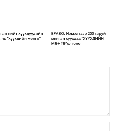
лын нийт хүүхдүүдийн
БРАВО: Нэмэлтээр 200 гаруй
ь нь “хүүхдийн мөнгө”
мянган хүүхдэд “ХҮҮХДИЙН
МӨНГӨ”олгоно