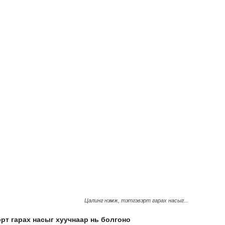
Цалинг нэмж, тэтгэвэрт гарах насыг...
эрт гарах насыг хуучнаар нь болгоно