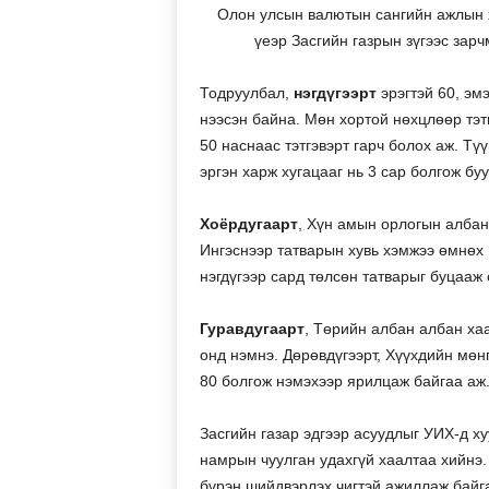
Олон улсын валютын сангийн ажлын х
үеэр Засгийн газрын зүгээс зар
Тодруулбал,
нэгдүгээрт
эрэгтэй 60, эмэ
нээсэн байна. Мөн хортой нөхцлөөр тэтг
50 наснаас тэтгэвэрт гарч болох аж. Т
эргэн харж хугацааг нь 3 сар болгож бу
Хоёрдугаарт
, Хүн амын орлогын албан
Ингэснээр татварын хувь хэмжээ өмнөх
нэгдүгээр сард төлсөн татварыг буцааж
Гуравдугаарт
, Төрийн албан албан ха
онд нэмнэ. Дөрөвдүгээрт, Хүүхдийн мөн
80 болгож нэмэхээр ярилцаж байгаа аж
Засгийн газар эдгээр асуудлыг УИХ-д х
намрын чуулган удахгүй хаалтаа хийнэ.
бүрэн шийдвэрлэх чигтэй ажиллаж байга