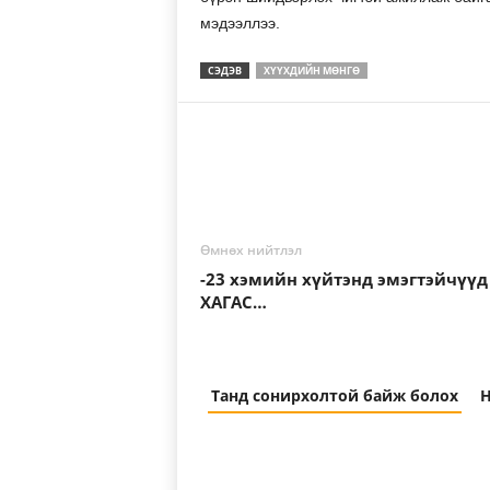
мэдээллээ.
СЭДЭВ
ХҮҮХДИЙН МӨНГӨ
Өмнөх нийтлэл
-23 хэмийн хүйтэнд эмэгтэйчүүд
ХАГАС…
Танд сонирхолтой байж болох
Н