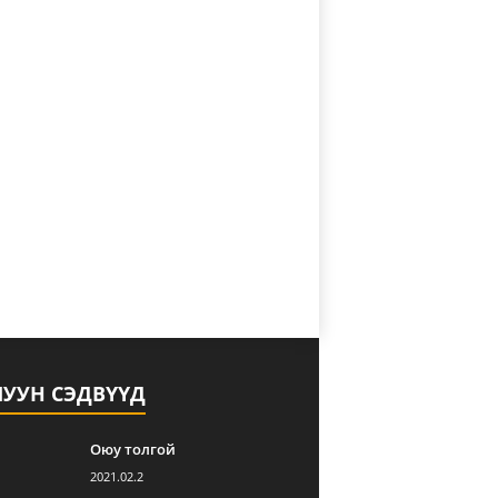
ЛУУН СЭДВҮҮД
Оюу толгой
2021.02.2