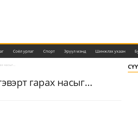
аг
Соёл урлаг
Спорт
Эрүүл мэнд
Шинжлэх ухаан
Б
рах насыг…
СҮ
гэвэрт гарах насыг…