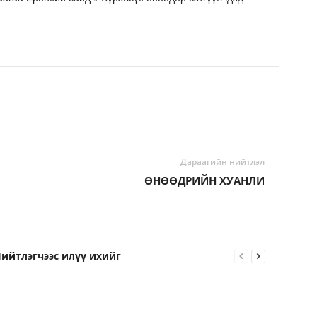
Дараагийн нийтлэл
ӨНӨӨДРИЙН ХУАНЛИ
ийтлэгчээс илүү ихийг