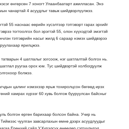
эсэг өнгөрсөн 7 хоногт Улаанбаатарт ажилласан. Энэ
чмын чанартай 4 асуудлыг тавьж шийдвэрлүүлжээ.
гтэй 55 наснаас өөрийн хүсэлтээр тэтгэвэрт гарах эрхийг
эврээ тогтоолгох бол эрэгтэй 55, олон хүүхэдтэй эмэгтэй
үүнчлэн тэтгэврийн насыг жилд 6 сараар нэмэх шийдвэрээ
уруулахаар ярилцжээ.
 татварын 4 шатлалыг зогсоож, нэг шатлалтай болгох нь.
 шатлал руугаа орох юм. Тус шийдвэртэй холбогдуулж
 олгохоор болжээ.
агчдын цалинг нэмэхээр ярьж тохиролцсон бөгөөд ирэх
гөний хамрах хүрээг 60 хувь болгож бууруулсан байсныг
.
ууль болгон өргөн барихаар болсон байна. Учир нь
 Тиймээс чуулган завсарлахын өмнө дээрх асуудлуудыг
агаа Ерөнхий сайд У.Хүрэлсүх өнөөдөр сэтгүүлчдэд