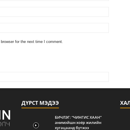
 browser for the next time I comment.
ДҮРСТ МЭДЭЭ
ХА
БИЧЛЭГ: “ЧИНГИС ХААН”
анимэйшн хоёр жилийн
хугацаанд бүтжээ