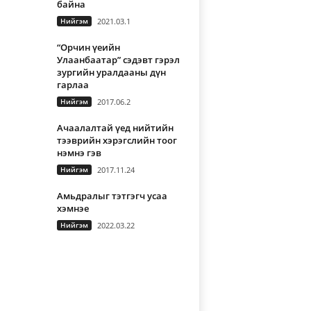
байна
Нийгэм
2021.03.1
“Орчин үеийн
Улаанбаатар” сэдэвт гэрэл
зургийн уралдааны дүн
гарлаа
Нийгэм
2017.06.2
Ачаалалтай үед нийтийн
тээврийн хэрэгслийн тоог
нэмнэ гэв
Нийгэм
2017.11.24
Амьдралыг тэтгэгч усаа
хэмнэе
Нийгэм
2022.03.22