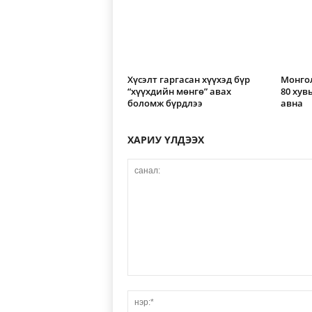
Хүсэлт гаргасан хүүхэд бүр
Монго
“хүүхдийн мөнгө” авах
80 хув
боломж бүрдлээ
авна
ХАРИУ ҮЛДЭЭХ