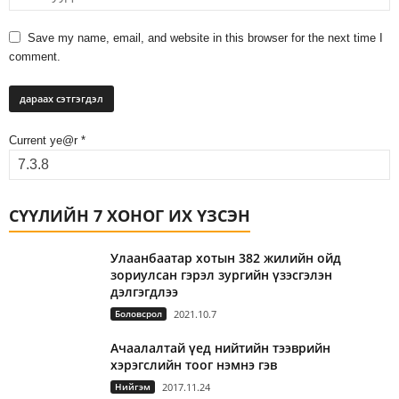
Save my name, email, and website in this browser for the next time I
comment.
Current ye@r
*
СҮҮЛИЙН 7 ХОНОГ ИХ ҮЗСЭН
Улаанбаатар хотын 382 жилийн ойд
зориулсан гэрэл зургийн үзэсгэлэн
дэлгэгдлээ
Боловсрол
2021.10.7
Ачаалалтай үед нийтийн тээврийн
хэрэгслийн тоог нэмнэ гэв
Нийгэм
2017.11.24