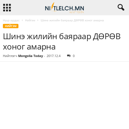
Нүүр хуудас
Нийгэм
Шинэ жилийн баяраар ДӨРӨВ хоног амарна
НИЙГЭМ
Шинэ жилийн баяраар ДӨРӨВ
хоног амарна
Нийтлэгч
Mongolia Today
-
2017.12.4
0