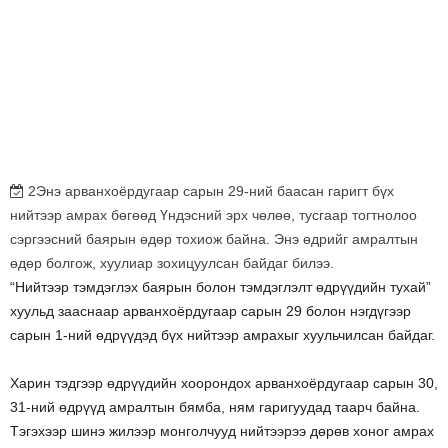
2Энэ арванхоёрдугаар сарын 29-ний баасан гаригт бүх
нийтээр амрах бөгөөд Үндэсний эрх чөлөө, тусгаар тогтнолоо
сэргээсний баярын өдөр тохиож байна. Энэ өдрийг амралтын
өдөр болгож, хуулиар зохицуулсан байдаг билээ.
“Нийтээр тэмдэглэх баярын болон тэмдэглэлт өдрүүдийн тухай”
хуульд зааснаар арванхоёрдугаар сарын 29 болон нэгдүгээр
сарын 1-ний өдрүүдэд бүх нийтээр амрахыг хуульчилсан байдаг.
Харин тэдгээр өдрүүдийн хоорондох арванхоёрдугаар сарын 30,
31-ний өдрүүд амралтын бямба, ням гаригуудад таарч байна.
Тэгэхээр шинэ жилээр монголчууд нийтээрээ дөрөв хоног амрах