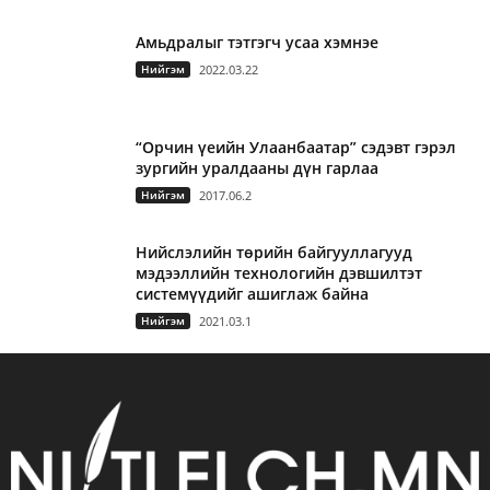
Амьдралыг тэтгэгч усаа хэмнэе
Нийгэм
2022.03.22
“Орчин үеийн Улаанбаатар” сэдэвт гэрэл
зургийн уралдааны дүн гарлаа
Нийгэм
2017.06.2
Нийслэлийн төрийн байгууллагууд
мэдээллийн технологийн дэвшилтэт
системүүдийг ашиглаж байна
Нийгэм
2021.03.1