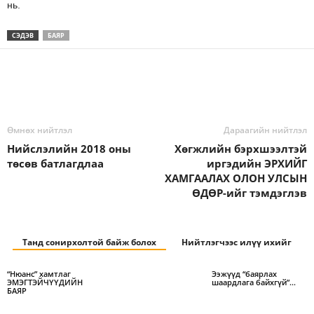
нь.
СЭДЭВ
БАЯР
Өмнөх нийтлэл
Дараагийн нийтлэл
Нийслэлийн 2018 оны
Хөгжлийн бэрхшээлтэй
төсөв батлагдлаа
иргэдийн ЭРХИЙГ
ХАМГААЛАХ ОЛОН УЛСЫН
ӨДӨР-ийг тэмдэглэв
Танд сонирхолтой байж болох
Нийтлэгчээс илүү ихийг
“Нюанс” хамтлаг
Ээжүүд “баярлах
ЭМЭГТЭЙЧҮҮДИЙН
шаардлага байхгүй”…
БАЯР