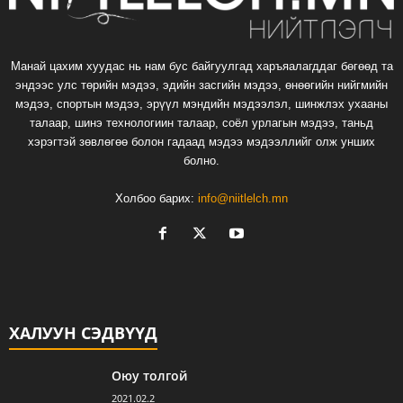
Манай цахим хуудас нь нам бус байгуулгад харъяалагддаг бөгөөд та
эндээс улс төрийн мэдээ, эдийн засгийн мэдээ, өнөөгийн нийгмийн
мэдээ, спортын мэдээ, эрүүл мэндийн мэдээлэл, шинжлэх ухааны
талаар, шинэ технологиин талаар, соёл урлагын мэдээ, таньд
хэрэгтэй зөвлөгөө болон гадаад мэдээ мэдээллийг олж унших
болно.
Холбоо барих:
info@niitlelch.mn
ХАЛУУН СЭДВҮҮД
Оюу толгой
2021.02.2