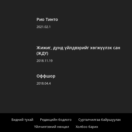
Рио Тинто
2021.02.1
Жижиг, дунд үйлдвэрийг хөгжүүлэх сан
(ЖДҮ)
2018.11.19
Оффшор
2018.04.4
Бидний тухай
Редакцийн бодлого
Сурталчилгаа байршуулах
Үйлчилгээний нөхцөл
Холбоо барих