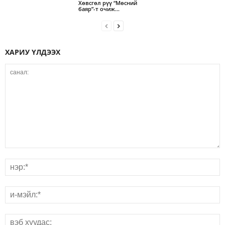
Хөвсгөл рүү “Мөсний
баяр”-т очиж…
ХАРИУ ҮЛДЭЭХ