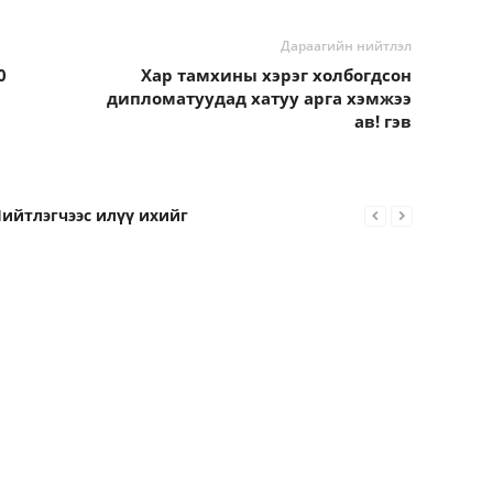
Дараагийн нийтлэл
0
Хар тамхины хэрэг холбогдсон
дипломатуудад хатуу арга хэмжээ
ав! гэв
ийтлэгчээс илүү ихийг