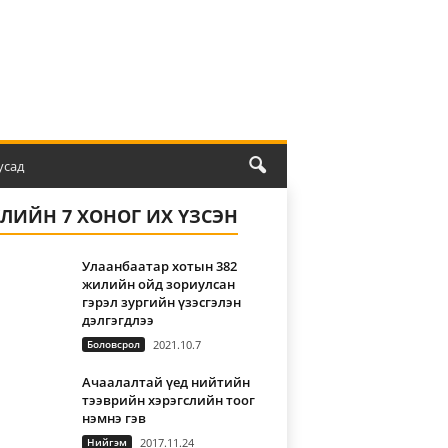
усад
ҮЛИЙН 7 ХОНОГ ИХ ҮЗСЭН
Улаанбаатар хотын 382
жилийн ойд зориулсан
гэрэл зургийн үзэсгэлэн
дэлгэгдлээ
Боловсрол
2021.10.7
Ачаалалтай үед нийтийн
тээврийн хэрэгслийн тоог
нэмнэ гэв
Нийгэм
2017.11.24