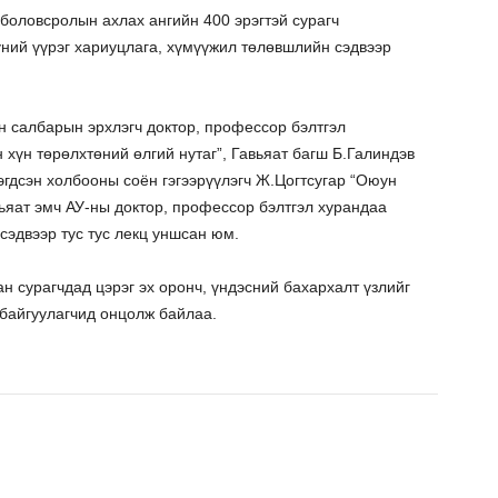
боловсролын ахлах ангийн 400 эрэгтэй сурагч
үний үүрэг хариуцлага, хүмүүжил төлөвшлийн сэдвээр
н салбарын эрхлэгч доктор, профессор бэлтгэл
хүн төрөлхтөний өлгий нутаг”, Гавьяат багш Б.Галиндэв
нэгдсэн холбооны соён гэгээрүүлэгч Ж.Цогтсугар “Оюун
вьяат эмч АУ-ны доктор, профессор бэлтгэл хурандаа
сэдвээр тус тус лекц уншсан юм.
н сурагчдад цэрэг эх оронч, үндэсний бахархалт үзлийг
 байгуулагчид онцолж байлаа.