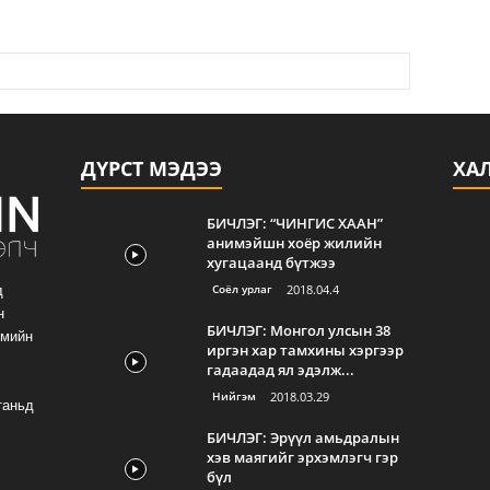
ДҮРСТ МЭДЭЭ
ХА
БИЧЛЭГ: “ЧИНГИС ХААН”
анимэйшн хоёр жилийн
хугацаанд бүтжээ
Соёл урлаг
2018.04.4
д
н
БИЧЛЭГ: Монгол улсын 38
гмийн
иргэн хар тамхины хэргээр
гадаадад ял эдэлж...
Нийгэм
2018.03.29
таньд
БИЧЛЭГ: Эрүүл амьдралын
хэв маягийг эрхэмлэгч гэр
бүл