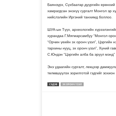
Баянзүрх, Сүхбаатар дүүргийн ерөнхий 
хамрагдсан энэхүү сургалт Монгол эр х
нийслэлийн Иргэний танхимд боллоо.
ШУА-ын Түүх, археологийн хүрээлэнгий
хурандаа Г.Мягмарсамбуу “Монгол орон 
“Орчин үеийн эх оронч үзэл”, Цэргийн 
тархины нууц, эх оронч үзэл”, Хүний га
С.Юндэн “Цэргийн алба ба эрүүл мэнд” 
Энэ удаагийн сургалт, лекцээр дамжуула
төлөвшүүлэх зорилготой гэдгийг зохион
СЭДЭВ
ЭХ ОРОНЧ ҮЗЭЛ