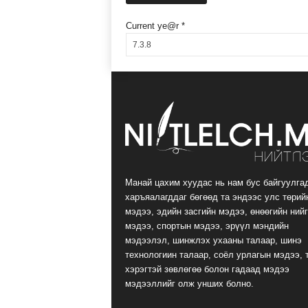
Current ye@r
*
Манай цахим хуудас нь нам бус байгуулга
харъяалагддаг бөгөөд та эндээс улс төрий
мэдээ, эдийн засгийн мэдээ, өнөөгийн ний
мэдээ, спортын мэдээ, эрүүл мэндийн
мэдээлэл, шинжлэх ухааны талаар, шинэ
технологиин талаар, соёл урлагын мэдээ, 
хэрэгтэй зөвлөгөө болон гадаад мэдээ
мэдээллийг олж унших болно.