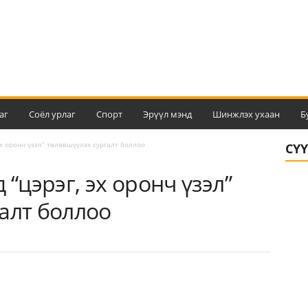
аг
Соёл урлаг
Спорт
Эрүүл мэнд
Шинжлэх ухаан
Б
эх оронч үзэл” төлөвшүүлэх сургалт боллоо
СҮ
 “цэрэг, эх оронч үзэл”
алт боллоо