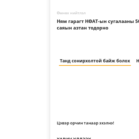
Өмнөх нийтлэл
Ням гарагт НӨАТ-ын сугалааны 5
саяын азтан тодорно
Танд сонирхолтой байж болох
Н
Цэвэр орчин танаар эхэлнэ!