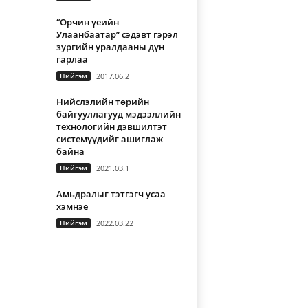
“Орчин үеийн
Улаанбаатар” сэдэвт гэрэл
зургийн уралдааны дүн
гарлаа
Нийгэм
2017.06.2
Нийслэлийн төрийн
байгууллагууд мэдээллийн
технологийн дэвшилтэт
системүүдийг ашиглаж
байна
Нийгэм
2021.03.1
Амьдралыг тэтгэгч усаа
хэмнэе
Нийгэм
2022.03.22