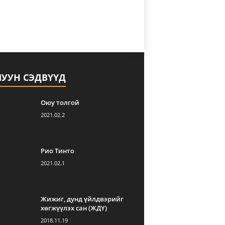
ЛУУН СЭДВҮҮД
Оюу толгой
2021.02.2
Рио Тинто
2021.02.1
Жижиг, дунд үйлдвэрийг
хөгжүүлэх сан (ЖДҮ)
2018.11.19