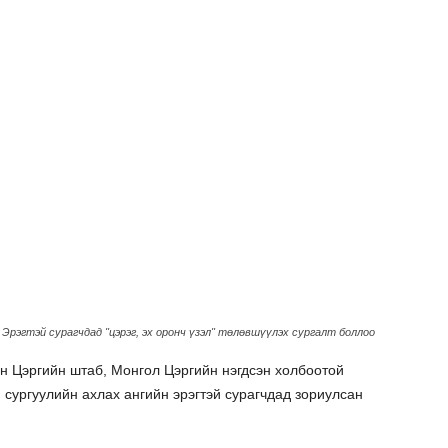
Эрэгтэй сурагчдад "цэрэг, эх оронч үзэл" төлөвшүүлэх сургалт боллоо
н Цэргийн штаб, Монгол Цэргийн нэгдсэн холбоотой
сургуулийн ахлах ангийн эрэгтэй сурагчдад зориулсан