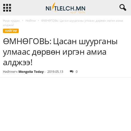
Нүүр хуудас
Нийгэм
ӨМНӨГОВЬ: Цасан шуурганы улмаас дөрвөн иргэн амиа
алджээ!
НИЙГЭМ
ӨМНӨГОВЬ: Цасан шуурганы
улмаас дөрвөн иргэн амиа
алджээ!
Нийтлэгч
Mongolia Today
-
2019.05.13
0