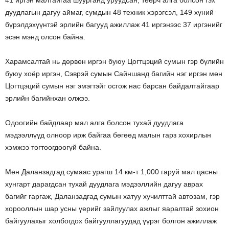
дуудлагын дагуу аймаг, сумдын 48 техник хэрэгсэл, 149 хүний
бүрэлдэхүүнтэй эрлийн багууд ажиллаж 41 иргэнээс 37 иргэнийг
эсэн мэнд олсон байна.
Харамсалтай нь дөрвөн иргэн буюу Цогтцэций сумын гэр бүлийн
буюу хоёр иргэн, Сэврэй сумын Сайншанд багийн нэг иргэн мөн
Цогтцэций сумын нэг эмэгтэйг осгож нас барсан байдалтайгаар
эрлийн багийнхан олжээ.
Одоогийн байдлаар мал алга болсон тухай дуудлага
мэдээллүүд олноор ирж байгаа бөгөөд малын гарз хохирлын
хэмжээ тогтоогдоогүй байна.
Мөн Даланзадгад сумаас урагш 14 км-т 1,000 гаруй мал цасны
хунгарт дарагдсан тухай дуудлага мэдээллийн дагуу аврах
багийг гаргаж, Даланзадгад сумын хатуу хучилттай автозам, гэр
хорооллын шар усны үерийг зайлуулах ажлыг яаралтай зохион
байгуулахыг холбогдох байгууллагуудад үүрэг болгон ажиллаж