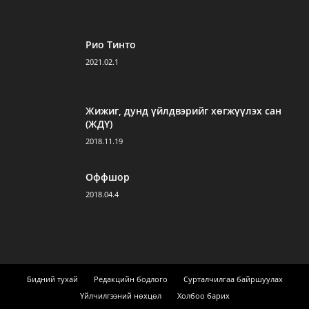
Рио Тинто
2021.02.1
Жижиг, дунд үйлдвэрийг хөгжүүлэх сан
(ЖДҮ)
2018.11.19
Оффшор
2018.04.4
Бидний тухай
Редакцийн бодлого
Сурталчилгаа байршуулах
Үйлчилгээний нөхцөл
Холбоо барих