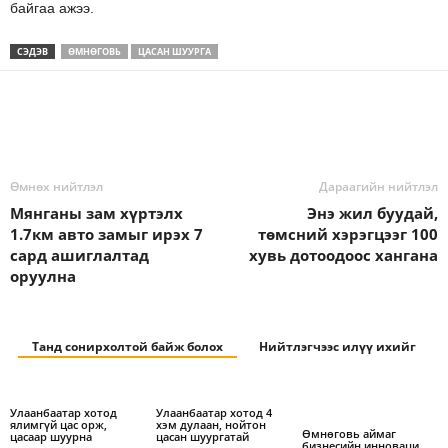
байгаа ажээ.
СЭДЭВ
ӨМНӨГОВЬ
ЦАСАН ШУУРГА
Өмнөх нийтлэл
Дараагийн нийтлэл
Мянганы зам хүртэлх
Энэ жил буудай,
1.7км авто замыг ирэх 7
төмсний хэрэгцээг 100
сард ашиглалтад
хувь дотоодоос хангана
оруулна
Танд сонирхолтой байж болох
Нийтлэгчээс илүү ихийг
Улаанбаатар хотод
Улаанбаатар хотод 4
ялимгүй цас орж,
хэм дулаан, нойтон
Өмнөговь аймаг
цасаар шуурна
цасан шуургатай
бизнесийн инноваци