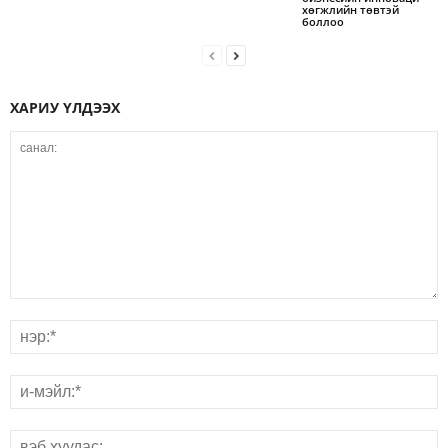
хөгжлийн төвтэй
боллоо
ХАРИУ ҮЛДЭЭХ