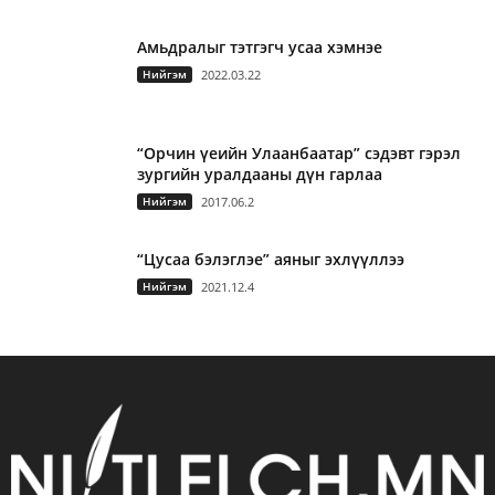
Амьдралыг тэтгэгч усаа хэмнэе
Нийгэм
2022.03.22
“Орчин үеийн Улаанбаатар” сэдэвт гэрэл
зургийн уралдааны дүн гарлаа
Нийгэм
2017.06.2
“Цусаа бэлэглэе” аяныг эхлүүллээ
Нийгэм
2021.12.4