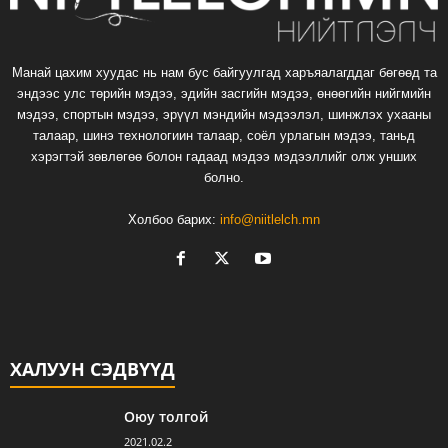
Манай цахим хуудас нь нам бус байгуулгад харъяалагддаг бөгөөд та
эндээс улс төрийн мэдээ, эдийн засгийн мэдээ, өнөөгийн нийгмийн
мэдээ, спортын мэдээ, эрүүл мэндийн мэдээлэл, шинжлэх ухааны
талаар, шинэ технологиин талаар, соёл урлагын мэдээ, таньд
хэрэгтэй зөвлөгөө болон гадаад мэдээ мэдээллийг олж унших
болно.
Холбоо барих:
info@niitlelch.mn
ХАЛУУН СЭДВҮҮД
Оюу толгой
2021.02.2