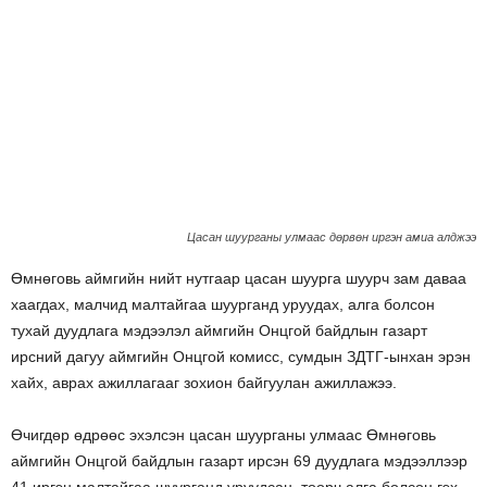
Цасан шуурганы улмаас дөрвөн иргэн амиа алджээ
Өмнөговь аймгийн нийт нутгаар цасан шуурга шуурч зам даваа
хаагдах, малчид малтайгаа шуурганд уруудах, алга болсон
тухай дуудлага мэдээлэл аймгийн Онцгой байдлын газарт
ирсний дагуу аймгийн Онцгой комисс, сумдын ЗДТГ-ынхан эрэн
хайх, аврах ажиллагааг зохион байгуулан ажиллажээ.
Өчигдөр өдрөөс эхэлсэн цасан шуурганы улмаас Өмнөговь
аймгийн Онцгой байдлын газарт ирсэн 69 дуудлага мэдээллээр
41 иргэн малтайгаа шуурганд уруудсан, төөрч алга болсон гэх