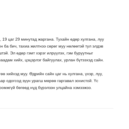
 19 цаг 29 минутад жаргана. Тухайн өдөр хулгана, луу
н ба бич, тахиа жилтнээ сөрөг муу нөлөөтэй тул элдэв
тэй. Эл өдөр гэмт хэрэг илрүүлэх, гэм буруутныг
наадам хийх, цэцэрлэг байгуулах, урлан бүтээхэд сайн.
өө хийхэд муу. Өдрийн сайн цаг нь хулгана, үхэр, луу,
аар одогсод зүүн урагш мөрөө гаргавал зохистой. Үс
ромжгүй бөгөөд нүд бүрэлзэн улцайна хэмээжээ.