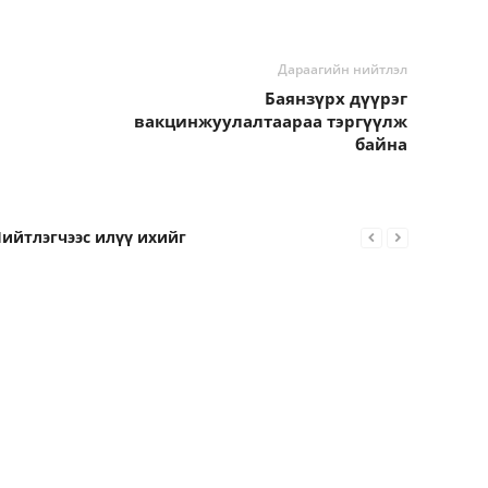
Дараагийн нийтлэл
Баянзүрх дүүрэг
вакцинжуулалтаараа тэргүүлж
байна
ийтлэгчээс илүү ихийг