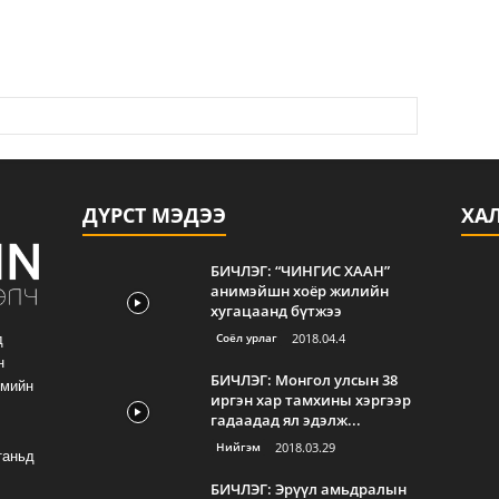
ДҮРСТ МЭДЭЭ
ХА
БИЧЛЭГ: “ЧИНГИС ХААН”
анимэйшн хоёр жилийн
хугацаанд бүтжээ
Соёл урлаг
2018.04.4
д
н
БИЧЛЭГ: Монгол улсын 38
гмийн
иргэн хар тамхины хэргээр
гадаадад ял эдэлж...
Нийгэм
2018.03.29
таньд
БИЧЛЭГ: Эрүүл амьдралын