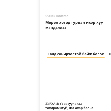
Өмнөх нийтлэл
Мөрөн хотод гурван ихэр хүү
мэндэллээ
Танд сонирхолтой байж болох
Н
ЗУРХАЙ: Үс засуулахад
тохиромжгүй, нас ахар болно