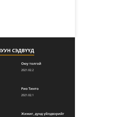
ЛУУН СЭДВҮҮД
Оюу толгой
2021.02.2
Рио Тинто
2021.02.1
Жижиг, дунд үйлдвэрийг