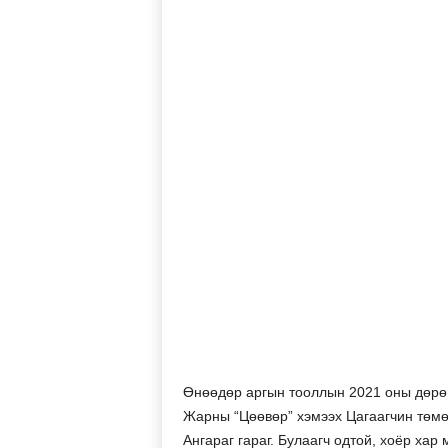
Өнөөдөр аргын тооллын 2021 оны дөрөв
Жарны “Цөөвөр” хэмээх Цагаагчин төмө
Ангараг гараг. Булаагч одтой, хоёр хар 