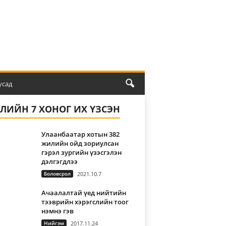
усад
ҮЛИЙН 7 ХОНОГ ИХ ҮЗСЭН
Улаанбаатар хотын 382
жилийн ойд зориулсан
гэрэл зургийн үзэсгэлэн
дэлгэгдлээ
Боловсрол
2021.10.7
Ачаалалтай үед нийтийн
тээврийн хэрэгслийн тоог
нэмнэ гэв
Нийгэм
2017.11.24