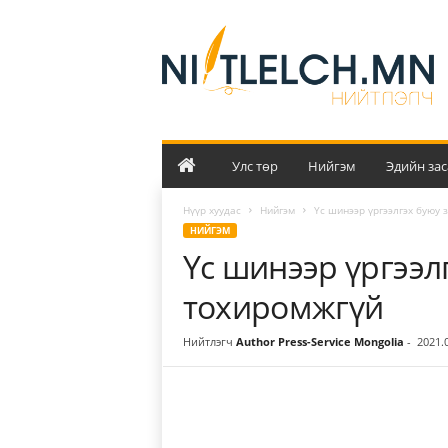
Н
и
й
т
л
э
л
ч
Улс төр
Нийгэм
Эдийн зас
Нүүр хуудас
Нийгэм
Үс шинээр үргээлгэх буюу 
НИЙГЭМ
Үс шинээр үргээл
тохиромжгүй
Нийтлэгч
Author Press-Service Mongolia
-
2021.