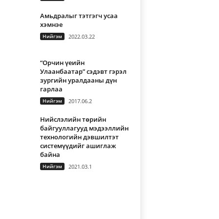
Амьдралыг тэтгэгч усаа
хэмнэе
Нийгэм
2022.03.22
“Орчин үеийн
Улаанбаатар” сэдэвт гэрэл
зургийн уралдааны дүн
гарлаа
Нийгэм
2017.06.2
Нийслэлийн төрийн
байгууллагууд мэдээллийн
технологийн дэвшилтэт
системүүдийг ашиглаж
байна
Нийгэм
2021.03.1