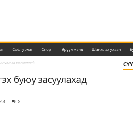
аг
Соёл урлаг
Спорт
Эрүүл мэнд
Шинжлэх ухаан
Б
засуулахад тохиромжгүй
СҮ
гэх буюу засуулахад
04.6
0