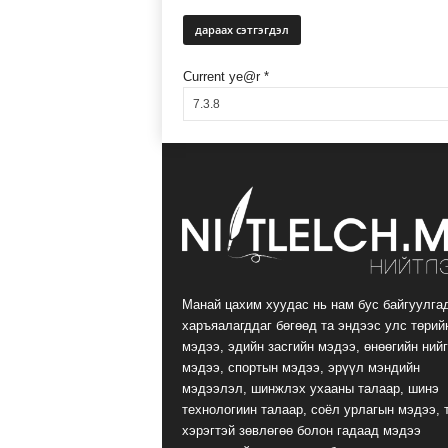
Current ye@r
*
Манай цахим хуудас нь нам бус байгуулга
харъяалагддаг бөгөөд та эндээс улс төрий
мэдээ, эдийн засгийн мэдээ, өнөөгийн ний
мэдээ, спортын мэдээ, эрүүл мэндийн
мэдээлэл, шинжлэх ухааны талаар, шинэ
технологиин талаар, соёл урлагын мэдээ, 
хэрэгтэй зөвлөгөө болон гадаад мэдээ