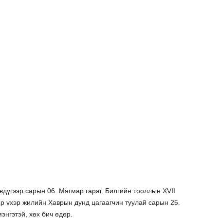
дүгээр сарын 06. Мягмар гараг. Билгийн тооллын XVII
р үхэр жилийн Хаврын дунд цагаагчин туулай сарын 25.
мэнгэтэй, хөх бич өдөр.