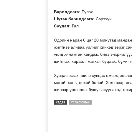
Барилдлага:
Түлэх
Шүтэн барилдлага:
Сэрэхүй
Суудал:
Гал
Өдрийн наран 6 цаг 20 минутад мандан,
жилтнээ аливаа үйлийг хийхэд эерэг сай
үйлд хянамгай хандаж, биеэ энхрийлүүш
шийтгэх, хараал, жатхыг буцаах, бүжиг 
Хувцас эсгэх, шинэ хувцас өмсөх, зөвлөг
могой, хонь, нохой болой. Хол газар яв
шинээр үргээлгэх буюу засуулахад тохи
СЭДЭВ
ҮС ЗАСУУЛАХ