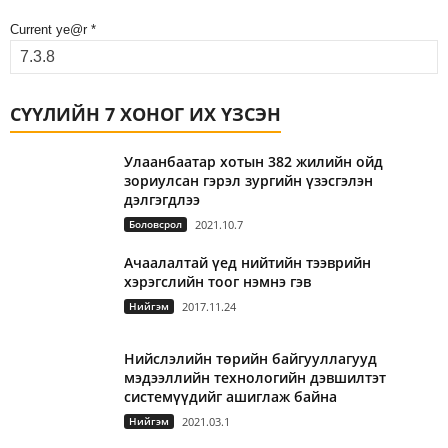
Current ye@r
*
СҮҮЛИЙН 7 ХОНОГ ИХ ҮЗСЭН
Улаанбаатар хотын 382 жилийн ойд
зориулсан гэрэл зургийн үзэсгэлэн
дэлгэгдлээ
Боловсрол
2021.10.7
Ачаалалтай үед нийтийн тээврийн
хэрэгслийн тоог нэмнэ гэв
Нийгэм
2017.11.24
Нийслэлийн төрийн байгууллагууд
мэдээллийн технологийн дэвшилтэт
системүүдийг ашиглаж байна
Нийгэм
2021.03.1