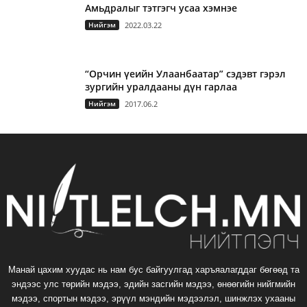
Амьдралыг тэтгэгч усаа хэмнэе
Нийгэм
2022.03.22
“Орчин үеийн Улаанбаатар” сэдэвт гэрэл
зургийн уралдааны дүн гарлаа
Нийгэм
2017.06.2
Манай цахим хуудас нь нам бус байгуулгад харъяалагддаг бөгөөд та
эндээс улс төрийн мэдээ, эдийн засгийн мэдээ, өнөөгийн нийгмийн
мэдээ, спортын мэдээ, эрүүл мэндийн мэдээлэл, шинжлэх ухааны