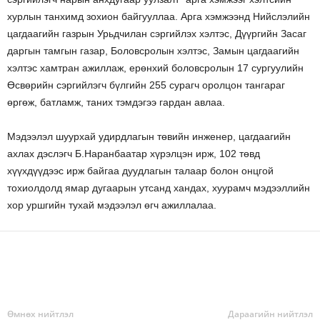
хурлын танхимд зохион байгууллаа. Арга хэмжээнд Нийслэлийн
цагдаагийн газрын Урьдчилан сэргийлэх хэлтэс, Дүүргийн Засаг
даргын тамгын газар, Боловсролын хэлтэс, Замын цагдаагийн
хэлтэс хамтран ажиллаж, ерөнхий боловсролын 17 сургуулийн
Өсвөрийн сэргийлэгч бүлгийн 255 сурагч оролцон тангараг
өргөж, батламж, таних тэмдэгээ гардан авлаа.
Мэдээлэл шуурхай удирдлагын төвийн инженер, цагдаагийн
ахлах дэслэгч Б.Наранбаатар хүрэлцэн ирж, 102 төвд
хүүхдүүдээс ирж байгаа дуудлагын талаар болон онцгой
тохиолдолд ямар дугаарын утсанд хандах, хуурамч мэдээллийн
хор уршгийн тухай мэдээлэл өгч ажиллалаа.
Өмнөх нийтлэл
Дараагийн нийтлэл