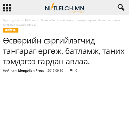
Нүүр хуудас
Нийгэм
Өсвөрийн сэргийлэгчид тангараг өргөж, батламж, таних
тэмдэгээ гардан авлаа.
НИЙГЭМ
Өсвөрийн сэргийлэгчид
тангараг өргөж, батламж, таних
тэмдэгээ гардан авлаа.
Нийтлэгч
Mongolian Press
-
2017.09.30
0