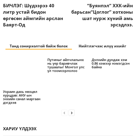
БИЧЛЭГ: Шүдээрээ 40
“Буянпэл” ХХК-ийн
литр устай бидон
барьсан“Цоглог” хотхоны
өргөсөн аймгийн арслан
шат нурж хүний амь
Баярт-Од
эрсэдлээ.
Танд сонирхолтой байж болох
Нийтлэгчээс илүү ихийг
Путиныг айлчлалынх
Дэлхийн дундаж хэм
нь үер баривчлах
0.86 хэмээр нэмэгдсэн
тушаалыг Монгол улс
байна
үл тоомсорлолоо
Украин дахь нөхцөл
хурцдав: АНУ-ын
энхийн санал маргаан
дэгдээв
ХАРИУ ҮЛДЭЭХ