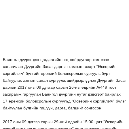
Баянгол дүүрэг дэх цагдаагийн нэг, хоёрдугаар хэлтсээс
санаачлан Дүүргийн Засаг даргын тамгын газарт “Өсвөрийн
сэргийлэгч” бүлгийг ерөнхий боловсролын сургууль бүрт
байгуулах ажлын санал хүргүүлж шийдвэрлүүлэн Дүүргийн Засаг
даргын 2017 оны 09 дугаар сарын 26-ны өдрийн А/449 тоот
захирамж гаргуулан Баянгол дүүргийн нутаг дэвсгэрт байрлах
17 ерөнхий боловсролын сургуульд “Өсвөрийн сэргийлэгч” бүлэг
байгуулан бүлгийн гишүүн, дарга, багшийг сонгосон.
2017 оны 09 дүгээр сарын 29-ний өдрийн 15:00 цагт “Өсвөрийн
сэргийлэгч нарын анхдугаар уулзалт” арга хэмжээг хэлтсийн