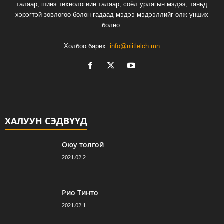
талаар, шинэ технологиин талаар, соёл урлагын мэдээ, таньд
хэрэгтэй зөвлөгөө болон гадаад мэдээ мэдээллийг олж унших
болно.
Холбоо барих:
info@niitlelch.mn
ХАЛУУН СЭДВҮҮД
Оюу толгой
2021.02.2
Рио Тинто
2021.02.1