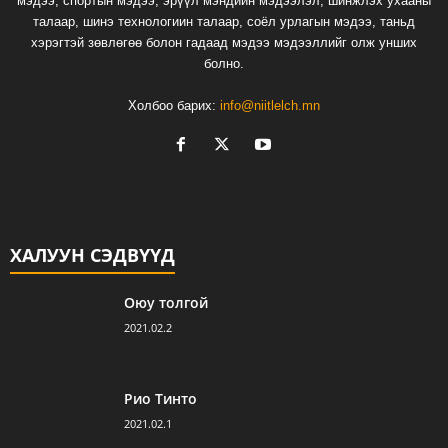
мэдээ, спортын мэдээ, эрүүл мэндийн мэдээлэл, шинжлэх ухааны
талаар, шинэ технологиин талаар, соёл урлагын мэдээ, таньд
хэрэгтэй зөвлөгөө болон гадаад мэдээ мэдээллийг олж унших
болно.
Холбоо барих:
info@niitlelch.mn
ХАЛУУН СЭДВҮҮД
Оюу толгой
2021.02.2
Рио Тинто
2021.02.1