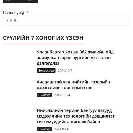
Current ye@r
*
СҮҮЛИЙН 7 ХОНОГ ИХ ҮЗСЭН
Улаанбаатар хотын 382 жилийн ойд
зориулсан гэрэл зургийн үзэсгэлэн
дэлгэгдлээ
Боловсрол
2021.10.7
Ачаалалтай үед нийтийн тээврийн
хэрэгслийн тоог нэмнэ гэв
Нийгэм
2017.11.24
Нийслэлийн төрийн байгууллагууд
мэдээллийн технологийн дэвшилтэт
системүүдийг ашиглаж байна
Нийгэм
2021.03.1