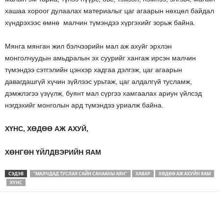
хашаа хороог дулаалах материалыг цаг агаарын нөхцөл байдал
хүндрэхээс өмнө малчин түмэндээ хүргэхийг зорьж байна.
Мянга мянган жил бэлчээрийн мал аж ахуйг эрхлэн
монголчуудын амьдралын эх суурийг хангаж ирсэн малчин
түмэндээ сэтгэлийн цэнхэр хадгаа дэлгэж, цаг агаарын
давагдашгүй хүчин зүйлээс урьтаж, цаг алдалгүй тусламж,
дэмжлэгээ үзүүлж, буянт мал сүргээ хамгаалах ариун үйлсэд
нэгдэхийг монголын ард түмэндээ уриалж байна.
ХҮНС, ХӨДӨӨ АЖ АХУЙ,
ХӨНГӨН ҮЙЛДВЭРИЙН ЯАМ
СЭДЭВ
“МАЛЧДАД ТУСЛАХ САЙН САНААНЫ АЯН”
ХАВАР
ХӨДӨӨ АЖ АХУЙН ЯАМ
ХҮНС