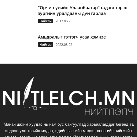
“Орчин үеийн Улаанбаатар” сэдэвт гэрэл
зургийн уралдааны дүн гарлаа
Нийгэм
2017.06.2
Амьдралыг тэтгэгч усаа хэмнэе
Нийгэм
2022.03.22
Манай цахим хуудас нь нам бус байгуулгад харъяалагддаг бөгөөд та
эндээс улс төрийн мэдээ, эдийн засгийн мэдээ, өнөөгийн нийгмийн