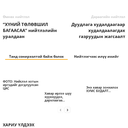
Өмнөх нийтлэл
Дараагийн нийтлэл
“ХҮНИЙ ТӨЛӨВШИЛ
Дуудлага худалдаагаар
БАГААСАА” нийтлэлийн
худалдаалагдах
уралдаан
газруудын жагсаалт
Танд сонирхолтой байж болох
Нийтлэгчээс илүү ихийг
ФОТО: Нийслэл хотын
иргэдийг догдлуулсан
Энэ хавар зонхилох
ЦАС
ХУМС БУДАЛТ…
Хавар ирлээ шүү
хүүхнүүдээ,
дархлаагаа…
ХАРИУ ҮЛДЭЭХ