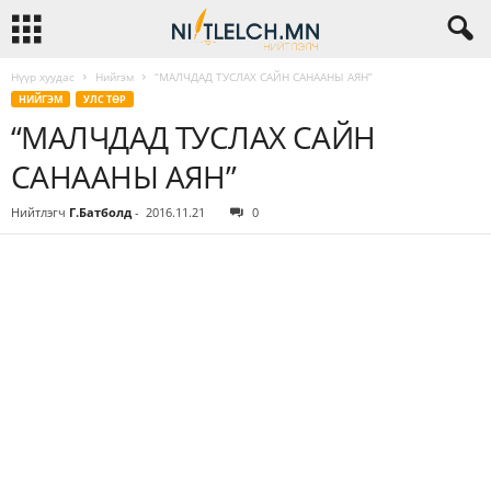
Нүүр хуудас
Нийгэм
“МАЛЧДАД ТУСЛАХ САЙН САНААНЫ АЯН”
НИЙГЭМ
УЛС ТӨР
“МАЛЧДАД ТУСЛАХ САЙН
САНААНЫ АЯН”
Нийтлэгч
Г.Батболд
-
2016.11.21
0