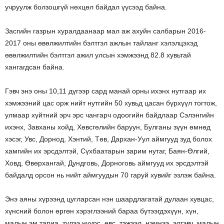
учруулж болзошгүй нөхцөл байдал үүсээд байна.
Засгийн газрын хуралдаанаар мал аж ахуйн салбарын 2016-
2017 оны өвөлжилтийн бэлтгэл ажлын тайланг хэлэлцэхэд
өвөлжилтийн бэлтгэл ажил улсын хэмжээнд 82.8 хувьтай
хангагдсан байна.
Гэвч энэ оны 10,11 дүгээр сард манай орны ихэнх нутгаар их
хэмжээний цас орж нийт нутгийн 50 хувьд цасан бүрхүүл тогтож,
улмаар хүйтний эрч эрс чангарч одоогийн байдлаар Сэлэнгийн
ихэнх, Завханы хойд, Хөвсгөлийн баруун, Булганы зүүн өмнөд
хэсэг, Увс, Дорнод, Хэнтий, Төв, Дархан-Уул аймгууд зуд болох
хамгийн их эрсдэлтэй, Сүхбаатарын зарим нутаг, Баян-Өлгий,
Ховд, Өвөрхангай, Дундговь, Дорноговь аймгууд их эрсдэлтэй
байдалд орсон нь нийт аймгуудын 70 гаруй хувийг эзлэж байна.
Энэ аяны хүрээнд цугларсан нэн шаардлагатай дулаан хувцас,
хүнсний болон өргөн хэрэглээний бараа бүтээгдэхүүн, хүн,
малын эм тариа, түлээ нүүрс, өвс, тэжээл, нэмнээ, элгэвч, малын