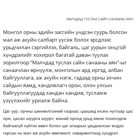
МАЛЧДАД ТУСЛАХ САЙН САНААНЫ АЯН
Монгол орны эдийн засгийн үндсэн суурь болсон
мал аж ахуйн салбарт үүсэж болох эрсдлээс
урьдчилан сэргийлэх, байгаль, цаг уурын онцгой
хүндрэлийг хохирол багатай даван туулах
зорилгоор “Малчдад туслах сайн санааны аян”-ыг
санаачлан өрнүүлж, монголын ард иргэд, албан
байгууллага, аж ахуйн нэгж, гадаад орны элчин
сайдын яамд, хандивлагч орон, олон улсын
байгууллагуудад хандан хандив, тусламж
үзүүлэхийг уриалж байна.
Цаг уур, орчны шинжилгээний газраас цаашид ихэнх нутгаар цас
орж, цасан шуурга шуурч, манай оронд урьд өмнө тохиолдож
байгаагүй хүйтэн өвөл болох цаг агаарын урьдчилсан мэдээ
гарсан нь мал аж ахуйн өвөлжилт, хаваржилтанд хүндрэл