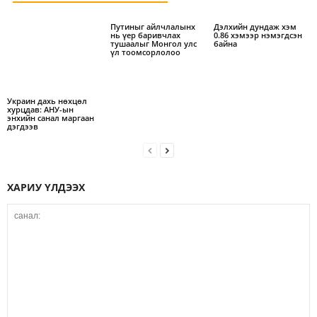
Путиныг айлчлалынх
Дэлхийн дундаж хэм
нь үер баривчлах
0.86 хэмээр нэмэгдсэн
тушаалыг Монгол улс
байна
үл тоомсорлолоо
Украин дахь нөхцөл
хурцдав: АНУ-ын
энхийн санал маргаан
дэгдээв
ХАРИУ ҮЛДЭЭХ