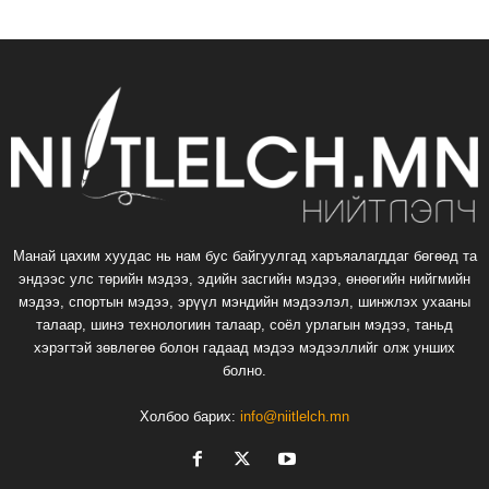
Манай цахим хуудас нь нам бус байгуулгад харъяалагддаг бөгөөд та
эндээс улс төрийн мэдээ, эдийн засгийн мэдээ, өнөөгийн нийгмийн
мэдээ, спортын мэдээ, эрүүл мэндийн мэдээлэл, шинжлэх ухааны
талаар, шинэ технологиин талаар, соёл урлагын мэдээ, таньд
хэрэгтэй зөвлөгөө болон гадаад мэдээ мэдээллийг олж унших
болно.
Холбоо барих:
info@niitlelch.mn