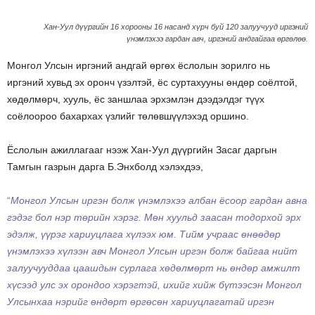
Хан-Уул дүүргийн 16 хорооны 16 насанд хүрч буй 120 залуучууд иргэний
үнэмлэхээ гардан авч, иргэний андгайгаа өргөлөө.
Монгол Улсын иргэний андгай өргөх ёслолын зорилго нь
иргэний хувьд эх оронч үзэлтэй, ёс суртахууны өндөр соёлтой,
хөдөлмөрч, хууль, ёс заншлаа эрхэмлэн дээдэлдэг түүх
соёлоороо бахархах үзлийг төлөвшүүлэхэд оршино.
Ёслолын ажиллагааг нээж Хан-Уул дүүргийн Засаг даргын
Тамгын газрын дарга Б.Энхболд хэлэхдээ,
“
Монгол Улсын иргэн болж үнэмлэхээ албан ёсоор гардан авна
гэдэг бол нэр төрийн хэрэг. Мөн хуульд заасан тодорхой эрх
эдэлж, үүрэг хариуцлага хүлээх юм. Тийм учраас өнөөдөр
үнэмлэхээ хүлээн авч Монгол Улсын иргэн болж байгаа нийт
залуучууддаа цаашдын сурлага хөдөлмөрт нь өндөр амжилт
хүсээд улс эх орондоо хэрэгтэй, ихийг хийж бүтээсэн Монгол
Улсынхаа нэрийг өндөрт өргөсөн хариуцлагатай иргэн