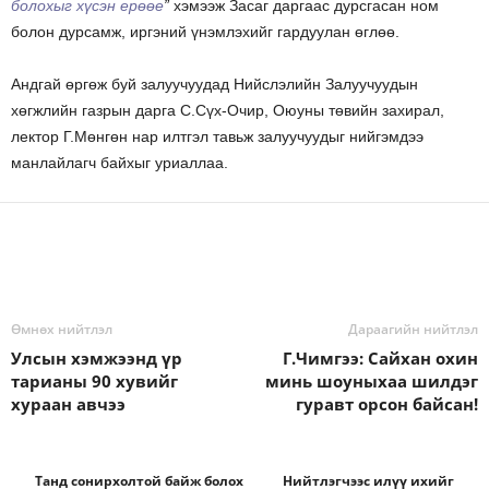
болохыг хүсэн ерөөе
”
хэмээж Засаг даргаас дурсгасан ном
болон дурсамж, иргэний үнэмлэхийг гардуулан өглөө.
Андгай өргөж буй залуучуудад Нийслэлийн Залуучуудын
хөгжлийн газрын дарга С.Сүх-Очир, Оюуны төвийн захирал,
лектор Г.Мөнгөн нар илтгэл тавьж залуучуудыг нийгэмдээ
манлайлагч байхыг уриаллаа.
Өмнөх нийтлэл
Дараагийн нийтлэл
Улсын хэмжээнд үр
Г.Чимгээ: Сайхан охин
тарианы 90 хувийг
минь шоуныхаа шилдэг
хураан авчээ
гуравт орсон байсан!
Танд сонирхолтой байж болох
Нийтлэгчээс илүү ихийг