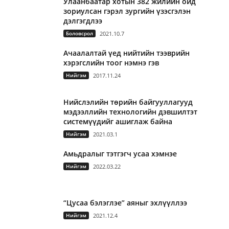
Улаанбаатар хотын 382 жилийн ойд
зориулсан гэрэл зургийн үзэсгэлэн
дэлгэгдлээ
Боловсрол
2021.10.7
Ачаалалтай үед нийтийн тээврийн
хэрэгслийн тоог нэмнэ гэв
Нийгэм
2017.11.24
Нийслэлийн төрийн байгууллагууд
мэдээллийн технологийн дэвшилтэт
системүүдийг ашиглаж байна
Нийгэм
2021.03.1
Амьдралыг тэтгэгч усаа хэмнэе
Нийгэм
2022.03.22
“Цусаа бэлэглэе” аяныг эхлүүллээ
Нийгэм
2021.12.4