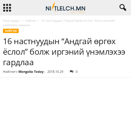
Нүүр хуудас
Нийгэм
16 настнуудын “Андгай өргөх ёслол” болж иргэний
үнэмлэхээ гардлаа
НИЙГЭМ
16 настнуудын “Андгай өргөх
ёслол” болж иргэний үнэмлэхээ
гардлаа
Нийтлэгч
Mongolia Today
-
2018.10.29
0