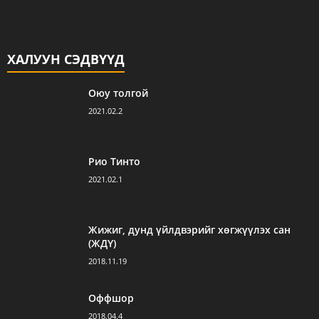
ХАЛУУН СЭДВҮҮД
Оюу толгой
2021.02.2
Рио Тинто
2021.02.1
Жижиг, дунд үйлдвэрийг хөгжүүлэх сан
(ЖДҮ)
2018.11.19
Оффшор
2018.04.4