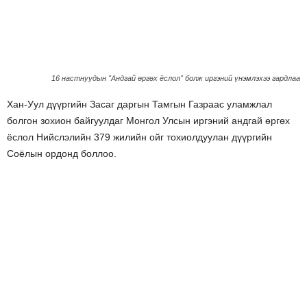
16 настнуудын "Андгай өргөх ёслол" болж иргэний үнэмлэхээ гардлаа
Хан-Уул дүүргийн Засаг даргын Тамгын Газраас уламжлал
болгон зохион байгуулдаг Монгол Улсын иргэний андгай өргөх
ёслол Нийслэлийн 379 жилийн ойг тохиолдуулан дүүргийн
Соёлын ордонд боллоо.