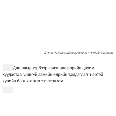
Дуучин Ч.Уранхолбоо хоёр ихэр хүүхдийн хамтаар
Дашрамд тэрбээр саяхнаас өөрийн цахим
хуудастаа “Завгүй ээжийн өдрийн тэмдэглэл” нэртэй
хувийн блог хөтөлж эхэлсэн юм.