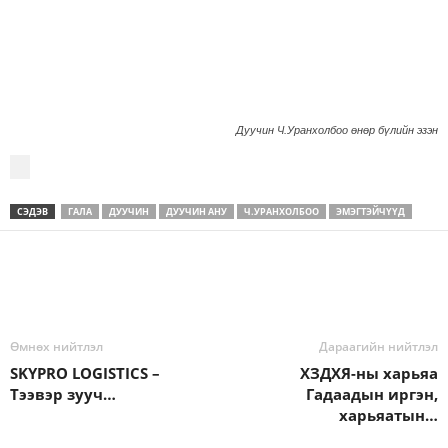
Дуучин Ч.Уранхолбоо өнөр бүлийн эзэн
СЭДЭВ
ГАЛА
ДУУЧИН
ДУУЧИН АНУ
Ч.УРАНХОЛБОО
ЭМЭГТЭЙЧҮҮД
Өмнөх нийтлэл
Дараагийн нийтлэл
SKYPRO LOGISTICS –
ХЗДХЯ-ны харьяа
Тээвэр зууч…
Гадаадын иргэн,
харьяатын…