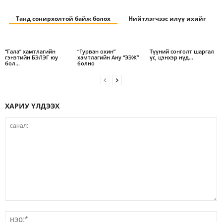
Танд сонирхолтой байж болох
Нийтлэгчээс илүү ихийг
“Гала” хамтлагийн
“Гурван охин”
Түүний сонголт шаргал
гэнэтийн БЭЛЭГ юу
хамтлагийн Ану “ЭЭЖ”
үс, цэнхэр нүд…
бол…
болно
ХАРИУ ҮЛДЭЭХ