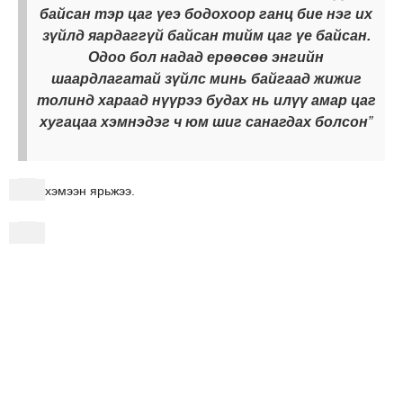
байсан тэр цаг үеэ бодохоор ганц бие нэг их
зүйлд яардаггүй байсан тийм цаг үе байсан.
Одоо бол надад ерөөсөө энгийн
шаардлагатай зүйлс минь байгаад жижиг
толинд хараад нүүрээ будах нь илүү амар цаг
хугацаа хэмнэдэг ч юм шиг санагдах болсон
”
хэмээн ярьжээ.