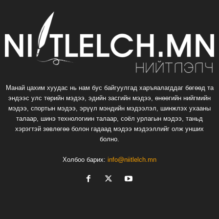
Манай цахим хуудас нь нам бус байгуулгад харъяалагддаг бөгөөд та
эндээс улс төрийн мэдээ, эдийн засгийн мэдээ, өнөөгийн нийгмийн
мэдээ, спортын мэдээ, эрүүл мэндийн мэдээлэл, шинжлэх ухааны
талаар, шинэ технологиин талаар, соёл урлагын мэдээ, таньд
хэрэгтэй зөвлөгөө болон гадаад мэдээ мэдээллийг олж унших
болно.
Холбоо барих:
info@niitlelch.mn