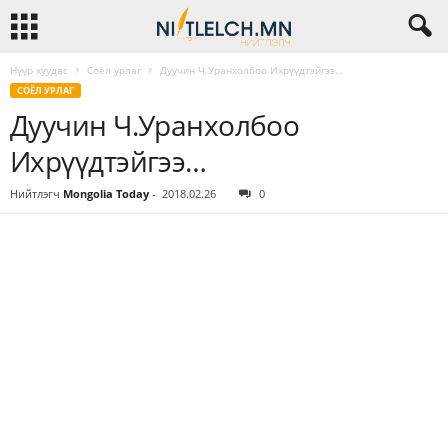
Нүүр хуудас
Соёл урлаг
Дуучин Ч.Уранхолбоо Ихрүүдтэйгээ…
СОЁЛ УРЛАГ
Дуучин Ч.Уранхолбоо
Ихрүүдтэйгээ…
Нийтлэгч
Mongolia Today
-
2018.02.26
0