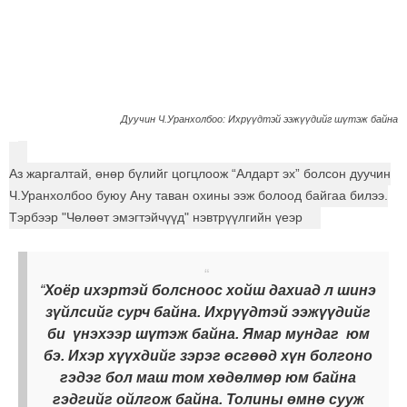
Дуучин Ч.Уранхолбоо: Ихрүүдтэй ээжүүдийг шүтэж байна
Аз жаргалтай, өнөр бүлийг цогцлоож “Алдарт эх” болсон дуучин
Ч.Уранхолбоо буюу Ану таван охины ээж болоод байгаа билээ.
Тэрбээр "Чөлөөт эмэгтэйчүүд" нэвтрүүлгийн үеэр
“
Хоёр ихэртэй болсноос хойш дахиад л шинэ
зүйлсийг сурч байна. Ихрүүдтэй ээжүүдийг
би үнэхээр шүтэж байна. Ямар мундаг юм
бэ. Ихэр хүүхдийг зэрэг өсгөөд хүн болгоно
гэдэг бол маш том хөдөлмөр юм байна
гэдгийг ойлгож байна. Толины өмнө сууж