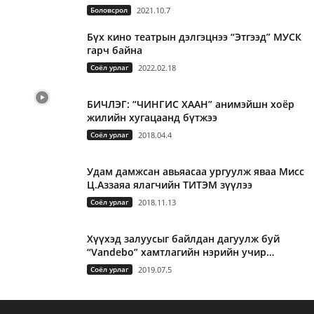
Боловсрол
2021.10.7
Бүх кино театрын дэлгэцнээ “Этгээд” МУСК
гарч байна
Соёл урлаг
2022.02.18
БИЧЛЭГ: “ЧИНГИС ХААН” анимэйшн хоёр
жилийн хугацаанд бүтжээ
Соёл урлаг
2018.04.4
Удам дамжсан авьяасаа ургуулж яваа Мисс
Ц.Аззаяа ялагчийн ТИТЭМ зүүлээ
Соёл урлаг
2018.11.13
Хүүхэд залуусыг байлдан дагуулж буй
“Vandebo” хамтлагийн нэрийн учир…
Соёл урлаг
2019.07.5