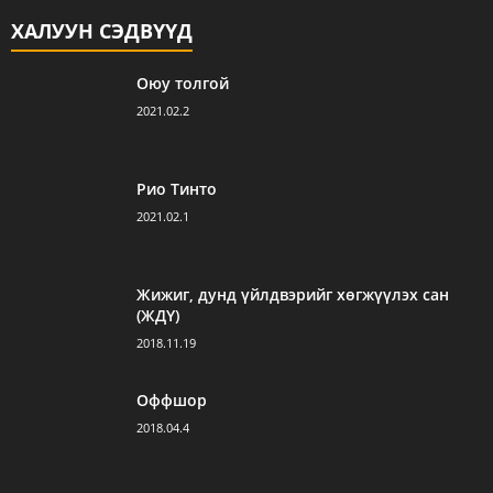
ХАЛУУН СЭДВҮҮД
Оюу толгой
2021.02.2
Рио Тинто
2021.02.1
Жижиг, дунд үйлдвэрийг хөгжүүлэх сан
(ЖДҮ)
2018.11.19
Оффшор
2018.04.4