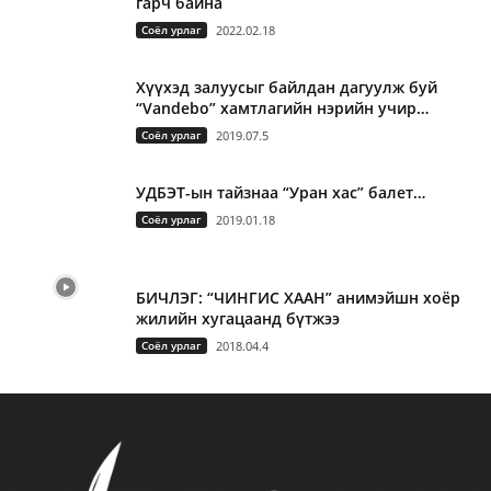
гарч байна
Соёл урлаг
2022.02.18
Хүүхэд залуусыг байлдан дагуулж буй
“Vandebo” хамтлагийн нэрийн учир…
Соёл урлаг
2019.07.5
УДБЭТ-ын тайзнаа “Уран хас” балет…
Соёл урлаг
2019.01.18
БИЧЛЭГ: “ЧИНГИС ХААН” анимэйшн хоёр
жилийн хугацаанд бүтжээ
Соёл урлаг
2018.04.4