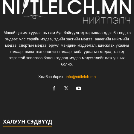
Манай цахим хуудас нь нам бус байгуулгад харъяалагддаг бөгөөд та
эндээс улс төрийн мэдээ, эдийн засгийн мэдээ, өнөөгийн нийгмийн
мэдээ, спортын мэдээ, эрүүл мэндийн мэдээлэл, шинжлэх ухааны
талаар, шинэ технологиин талаар, соёл урлагын мэдээ, таньд
хэрэгтэй зөвлөгөө болон гадаад мэдээ мэдээллийг олж унших
болно.
Холбоо барих:
info@niitlelch.mn
ХАЛУУН СЭДВҮҮД