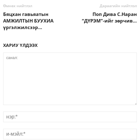
Өмнөх нийтлэл
Дараагийн нийтлэл
Бяцхан гавьяатын
Поп Дива С.Наран
АМЖИЛТЫН БУУХИА
“ДҮРЭМ”-ийг зөрчив…
үргэлжилсээр…
ХАРИУ ҮЛДЭЭХ