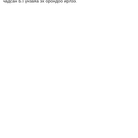
чадсан Б.Гүнзаяа эх орондоо ирлээ.