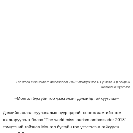
The world miss tourism ambassador 2018” тэмцээнээс Б.Гүнзаяа 3-р байрын
шагналыг хүртлээ
~Монгол бүсгүйн гоо үзэсгэлэнг дэлхийд гайхууллаа~
Дэлхийн аялал жуулчлалын нүүр царайг сонгох хамгийн том
шалгаруулалт болох “The world miss tourism ambassador 2018”
тэмцээний тайзнаа Монгол бүсгүйн гоо үзэсгэлэнг гайхуулж