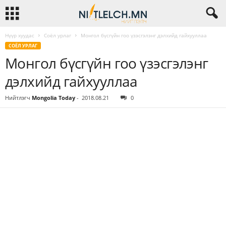
Нүүр хуудас
Соёл урлаг
Монгол бүсгүйн гоо үзэсгэлэнг дэлхийд гайхууллаа
СОЁЛ УРЛАГ
Монгол бүсгүйн гоо үзэсгэлэнг
дэлхийд гайхууллаа
Нийтлэгч
Mongolia Today
-
2018.08.21
0