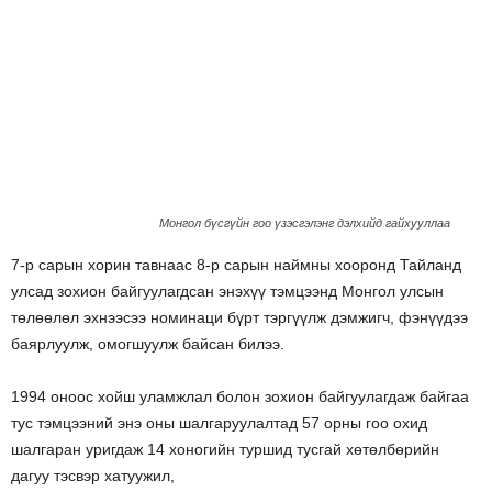
Монгол бүсгүйн гоо үзэсгэлэнг дэлхийд гайхууллаа
7-р сарын хорин тавнаас 8-р сарын наймны хооронд Тайланд
улсад зохион байгуулагдсан энэхүү тэмцээнд Монгол улсын
төлөөлөл эхнээсээ номинаци бүрт тэргүүлж дэмжигч, фэнүүдээ
баярлуулж, омогшуулж байсан билээ.
1994 оноос хойш уламжлал болон зохион байгуулагдаж байгаа
тус тэмцээний энэ оны шалгаруулалтад 57 орны гоо охид
шалгаран уригдаж 14 хоногийн туршид тусгай хөтөлбөрийн
дагуу тэсвэр хатуужил,