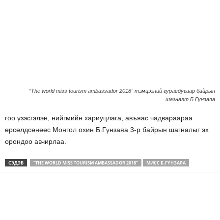
“The world miss tourism ambassador 2018” тэмцээний гуравдугаар байрын
шагналт Б.Гүнзаяа
гоо үзэсгэлэн, нийгмийн хариуцлага, авъяас чадвараараа
өрсөлдсөнөөс Монгол охин Б.Гүнзаяа 3-р байрын шагналыг эх
орондоо авчирлаа.
СЭДЭВ
“THE WORLD MISS TOURISM AMBASSADOR 2018”
МИСС Б.ГҮНЗАЯА