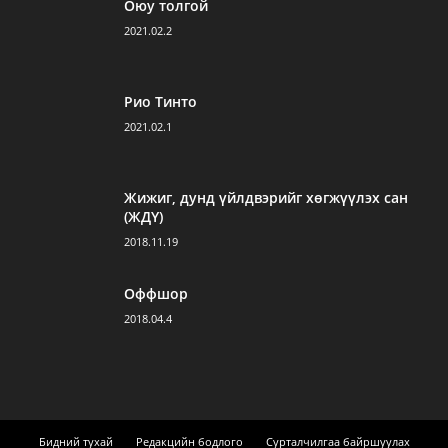
Оюу толгой
2021.02.2
Рио Тинто
2021.02.1
Жижиг, дунд үйлдвэрийг хөгжүүлэх сан
(ЖДҮ)
2018.11.19
Оффшор
2018.04.4
Бидний тухай
Редакцийн бодлого
Сурталчилгаа байршуулах