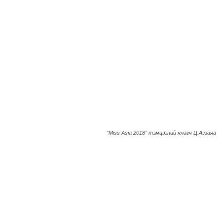
“Miss Asia 2018” тэмцээний ялагч Ц.Аззаяа