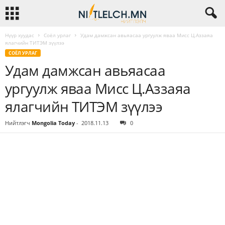
Нүүр хуудас
Соёл урлаг
Удам дамжсан авьяасаа ургуулж яваа Мисс Ц.Аззаяа
ялагчийн ТИТЭМ зүүлээ
СОЁЛ УРЛАГ
Удам дамжсан авьяасаа
ургуулж яваа Мисс Ц.Аззаяа
ялагчийн ТИТЭМ зүүлээ
Нийтлэгч
Mongolia Today
-
2018.11.13
0