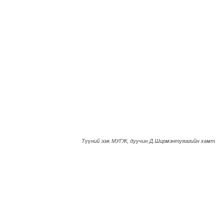
Түүний ээж МУГЖ, дуучин Д.Ширмэнтуяагийн хамт