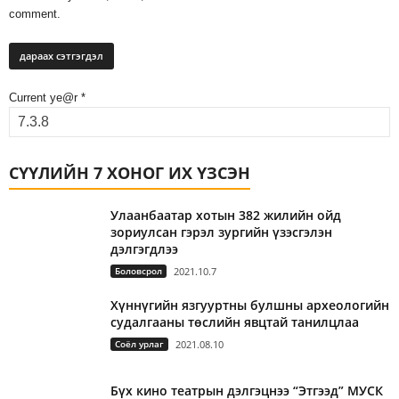
comment.
Current ye@r
*
СҮҮЛИЙН 7 ХОНОГ ИХ ҮЗСЭН
Улаанбаатар хотын 382 жилийн ойд
зориулсан гэрэл зургийн үзэсгэлэн
дэлгэгдлээ
Боловсрол
2021.10.7
Хүннүгийн язгууртны булшны археологийн
судалгааны төслийн явцтай танилцлаа
Соёл урлаг
2021.08.10
Бүх кино театрын дэлгэцнээ “Этгээд” МУСК