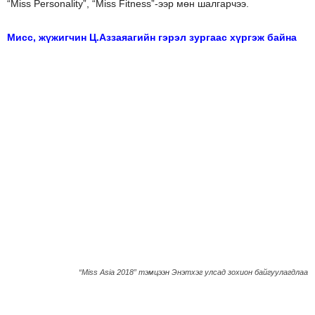
“Miss Personality”, “Miss Fitness”-ээр мөн шалгарчээ.
Мисс, жүжигчин Ц.Аззаяагийн гэрэл зургаас хүргэж байна
“Miss Asia 2018” тэмцээн Энэтхэг улсад зохион байгуулагдлаа