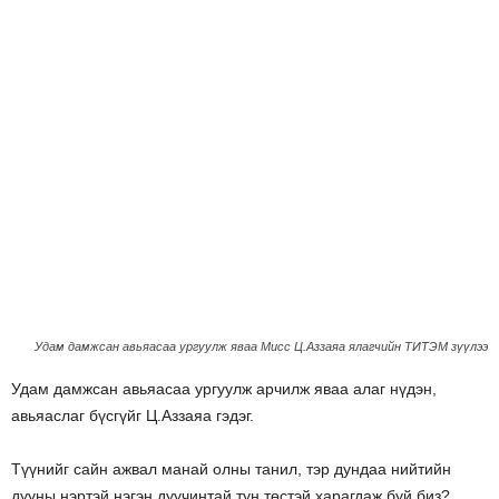
Удам дамжсан авьяасаа ургуулж яваа Мисс Ц.Аззаяа ялагчийн ТИТЭМ зүүлээ
Удам дамжсан авьяасаа ургуулж арчилж яваа алаг нүдэн,
авьяаслаг бүсгүйг Ц.Аззаяа гэдэг.
Түүнийг сайн ажвал манай олны танил, тэр дундаа нийтийн
дууны нэртэй нэгэн дуучинтай тун төстэй харагдаж буй биз?