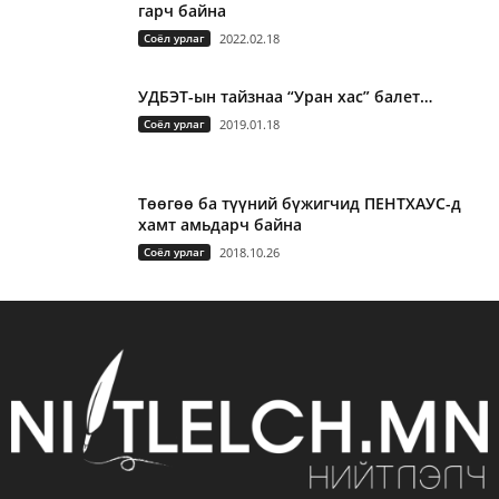
гарч байна
Соёл урлаг
2022.02.18
УДБЭТ-ын тайзнаа “Уран хас” балет…
Соёл урлаг
2019.01.18
Төөгөө ба түүний бүжигчид ПЕНТХАУС-д
хамт амьдарч байна
Соёл урлаг
2018.10.26