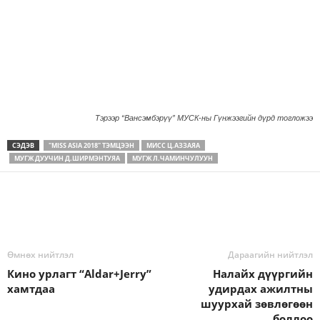
Тэрээр “Вансэмбэрүү” МУСК-ны Гүнжээгийн дүрд тогложээ
СЭДЭВ
"MISS ASIA 2018" ТЭМЦЭЭН
МИСС Ц.АЗЗАЯА
МУГЖ ДУУЧИН Д.ШИРМЭНТУЯА
МУГЖ Л.ЧАМИНЧУЛУУН
Өмнөх нийтлэл
Дараагийн нийтлэл
Кино урлагт “Aldar+Jerry”
Налайх дүүргийн
хамтдаа
удирдах ажилтны
шуурхай зөвлөгөөн
боллоо