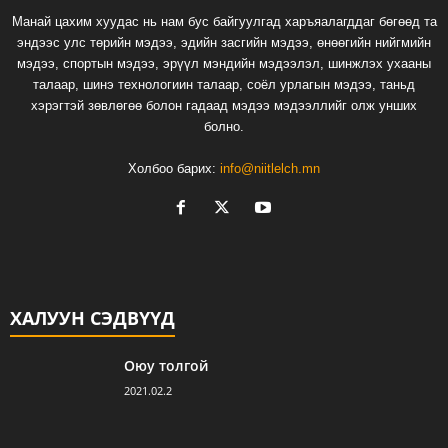
Манай цахим хуудас нь нам бус байгуулгад харъяалагддаг бөгөөд та
эндээс улс төрийн мэдээ, эдийн засгийн мэдээ, өнөөгийн нийгмийн
мэдээ, спортын мэдээ, эрүүл мэндийн мэдээлэл, шинжлэх ухааны
талаар, шинэ технологиин талаар, соёл урлагын мэдээ, таньд
хэрэгтэй зөвлөгөө болон гадаад мэдээ мэдээллийг олж унших
болно.
Холбоо барих:
info@niitlelch.mn
ХАЛУУН СЭДВҮҮД
Оюу толгой
2021.02.2