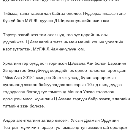
Тиймээ, таны таамаглал байгаа онолоо. Нүдээрээ инээсэн энэ
бүсгүй бол МУГЖ, дуучин Д.Ширмэнтуяагийн охин юм.
Тэрээр ээжийнхээ том алаг нүд, гоо зүс царайг нь өвч
дуурайжээ. Ц.Аззаяагийн эмээ нь мөн манай хошин урлагийн
нэрт зүтгэлтэн, МУГЖ Л.Чаминчулуун юм.
Урлагийн гэр бүлд өс ч торнисон Ц.Аззаяа Ази болон Евразийн
25 орны гоо бүсгүйчүүд өөрсдийн эх орноо төлөөлөн оролцсон
“Miss Asia 2018” тэмцээн Энэтхэг улсад бүтэн сар орчмын
хугацаанд зохион байгуулагдаж энэ сарын 10-нд шилдгүүдээ
тодруулсан бөгөөд тус тэмцээнд Монгол Улсаа төлөөлөн
оролцсон мисс, жүжигчин Ц.Аззаяа тэргүүн байр эзэлж, ялагчийн
титмийн эзэн болжээ.
Андра агентлагийн загвар өмсөгч, Улсын Драмын Эрдмийн
Театрын жүжигчин тэрээр тус тэмцээнд тун амжилттай оролцож