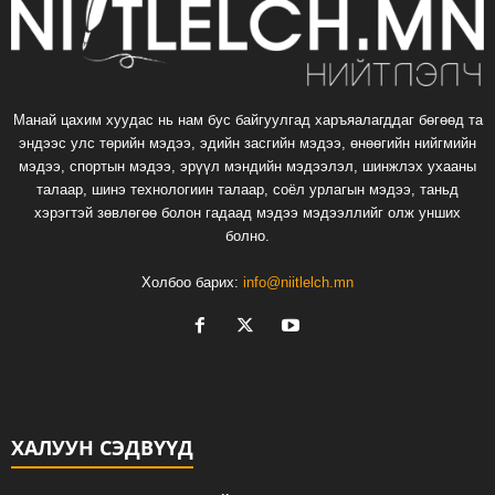
Манай цахим хуудас нь нам бус байгуулгад харъяалагддаг бөгөөд та
эндээс улс төрийн мэдээ, эдийн засгийн мэдээ, өнөөгийн нийгмийн
мэдээ, спортын мэдээ, эрүүл мэндийн мэдээлэл, шинжлэх ухааны
талаар, шинэ технологиин талаар, соёл урлагын мэдээ, таньд
хэрэгтэй зөвлөгөө болон гадаад мэдээ мэдээллийг олж унших
болно.
Холбоо барих:
info@niitlelch.mn
ХАЛУУН СЭДВҮҮД