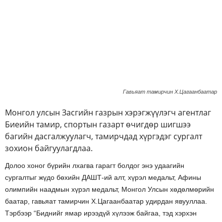
Гавьяат тамирчин Х.Цагаанбаатар
Монгол улсын Засгийн газрын хэрэгжүүлэгч агентлаг
Биеийн тамир, спортын газарт өчигдөр шигшээ
багийн дасгалжуулагч, тамирчдад хүргэдэг сургалт
зохион байгуулагдлаа.
Долоо хоног бүрийн лхагва гарагт болдог энэ удаагийн
сургалтыг жүдо бөхийн ДАШТ-ий алт, хүрэл медальт, Афины
олимпийн наадмын хүрэл медальт, Монгол Улсын хөдөлмөрийн
баатар, гавьяат тамирчин Х.Цагаанбаатар удирдан явууллаа.
Тэрбээр “Биднийг ямар ирээдүй хүлээж байгаа, тэд хэрхэн