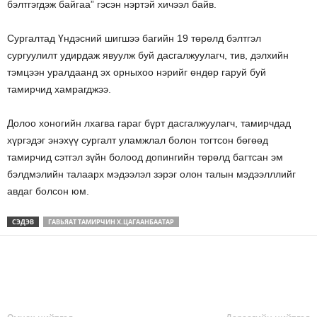
бэлтгэгдэж байгаа” гэсэн нэртэй хичээл байв.
Сургалтад Үндэсний шигшээ багийн 19 төрөлд бэлтгэл
сургуулилт удирдаж явуулж буй дасгалжуулагч, тив, дэлхийн
тэмцээн уралдаанд эх орныхоо нэрийг өндөр гаруй буй
тамирчид хамрагджээ.
Долоо хоногийн лхагва гараг бүрт дасгалжуулагч, тамирчдад
хүргэдэг энэхүү сургалт уламжлал болон тогтсон бөгөөд
тамирчид сэтгэл зүйн болоод допингийн төрөлд багтсан эм
бэлдмэлийн талаарх мэдээлэл зэрэг олон талын мэдээлллийг
авдаг болсон юм.
СЭДЭВ
ГАВЬЯАТ ТАМИРЧИН Х.ЦАГААНБААТАР