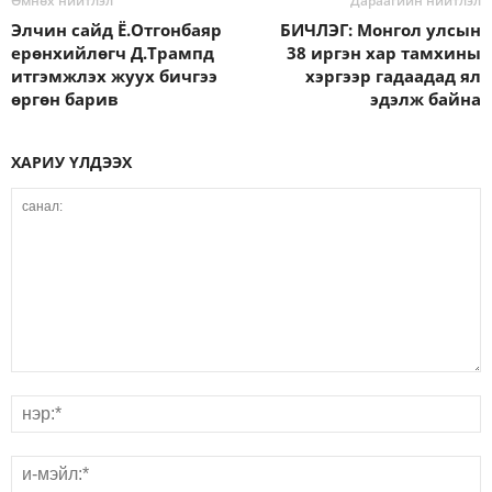
Өмнөх нийтлэл
Дараагийн нийтлэл
Элчин сайд Ё.Отгонбаяр
БИЧЛЭГ: Монгол улсын
ерөнхийлөгч Д.Трампд
38 иргэн хар тамхины
итгэмжлэх жуух бичгээ
хэргээр гадаадад ял
өргөн барив
эдэлж байна
ХАРИУ ҮЛДЭЭХ