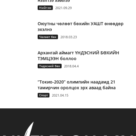
нээлтээ хийлээ
Нийгэм
2021.09.29
Оюутны чөлөөт бөхийн УАШТ өнөөдөр
эхэлнэ
Чөлөөт бөх
2018.03.23
Архангай аймагт ҮНДЭСНИЙ БӨХИЙН
ТЭМЦЭЭН боллоо
Үндэсний бөх
2018.04.4
“Токио-2020” олимпийн наадамд 21
тамирчин оролцох эрх аваад байна
Спорт
2021.04.15