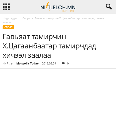
Нүүр хуудас
Спорт
Гавьяат тамирчин Х.Цагаанбаатар тамирчдад хичээл
заалаа
СПОРТ
Гавьяат тамирчин
Х.Цагаанбаатар тамирчдад
хичээл заалаа
Нийтлэгч
Mongolia Today
-
2018.03.29
0