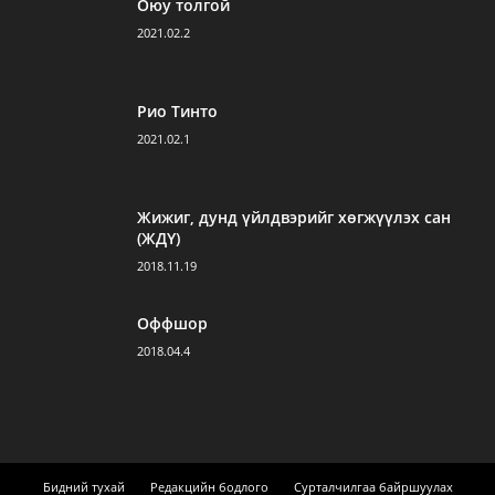
Оюу толгой
2021.02.2
Рио Тинто
2021.02.1
Жижиг, дунд үйлдвэрийг хөгжүүлэх сан
(ЖДҮ)
2018.11.19
Оффшор
2018.04.4
Бидний тухай
Редакцийн бодлого
Сурталчилгаа байршуулах