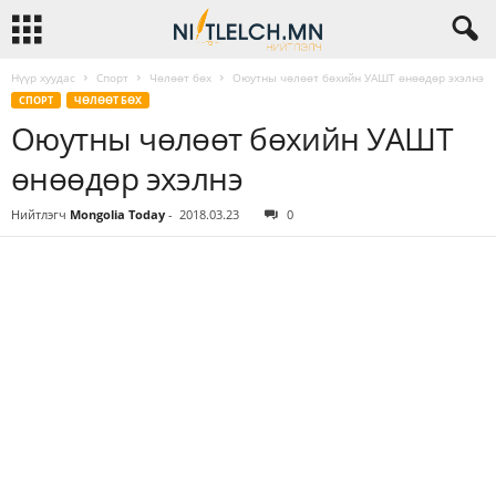
Нүүр хуудас
Спорт
Чөлөөт бөх
Оюутны чөлөөт бөхийн УАШТ өнөөдөр эхэлнэ
СПОРТ
ЧӨЛӨӨТ БӨХ
Оюутны чөлөөт бөхийн УАШТ
өнөөдөр эхэлнэ
Нийтлэгч
Mongolia Today
-
2018.03.23
0