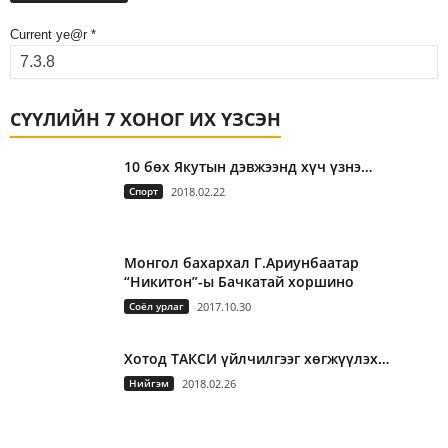
Current ye@r
*
СҮҮЛИЙН 7 ХОНОГ ИХ ҮЗСЭН
10 бөх Якутын дэвжээнд хүч үзнэ…
Спорт
2018.02.22
Монгол бахархал Г.Ариунбаатар
“Никитон”-ы Бачкатай хоршино
Соёл урлаг
2017.10.30
Хотод ТАКСИ үйлчилгээг хөгжүүлэх…
Нийгэм
2018.02.26