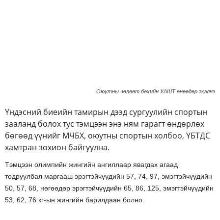
Оюутны чөлөөт бөхийн УАШТ өнөөдөр эхэлнэ
Үндэсний биеийн тамирын дээд сургуулийн спортын
зааланд болох тус тэмцээн энэ ням гарагт өндөрлөх
бөгөөд үүнийг МЧБХ, оюутны спортын холбоо, ҮБТДС
хамтран зохион байгуулна.
Тэмцээн олимпийн жингийн ангиллаар явагдах агаад
тодруулбал маргааш эрэгтэйчүүдийн 57, 74, 97, эмэгтэйчүүдийн
50, 57, 68, нөгөөдөр эрэгтэйчүүдийн 65, 86, 125, эмэгтэйчүүдийн
53, 62, 76 кг-ын жингийн барилдаан болно.