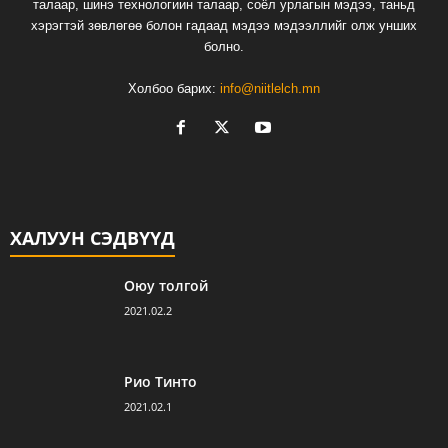
талаар, шинэ технологиин талаар, соёл урлагын мэдээ, таньд
хэрэгтэй зөвлөгөө болон гадаад мэдээ мэдээллийг олж унших
болно.
Холбоо барих:
info@niitlelch.mn
ХАЛУУН СЭДВҮҮД
Оюу толгой
2021.02.2
Рио Тинто
2021.02.1