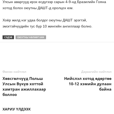
Улсын аваргууд ирэх есдүгээр сарын 4-9-нд Бразилийн Гояна
хотод болох оюутны ДАШТ-д оролцох юм.
Хоёр жилд нэг удаа болдог оюутны ДАШТ эрэгтэй,
эмэгтэйчүүдийн тус бүр 10 жингийн ангиллаар болно.
СЭДЭВ
ОЮУТНЫ ЧӨЛӨӨТ БӨХ
Өмнөх нийтлэл
Дараагийн нийтлэл
Хөвсгөлчүүд Польш
Нийслэл хотод өдөртөө
Улсын Вүкүв хоттой
10-12 хэмийн дулаан
хамтран ажиллахаар
байна
боллоо
ХАРИУ ҮЛДЭЭХ