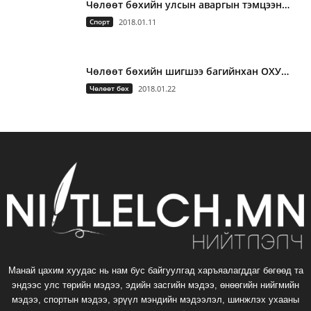
Чөлөөт бөхийн улсын аваргын тэмцээн…
Спорт
2018.01.11
Чөлөөт бөхийн шигшээ багийнхан ОХУ…
Чөлөөт бөх
2018.01.22
Манай цахим хуудас нь нам бус байгуулгад харъяалагддаг бөгөөд та
эндээс улс төрийн мэдээ, эдийн засгийн мэдээ, өнөөгийн нийгмийн
мэдээ, спортын мэдээ, эрүүл мэндийн мэдээлэл, шинжлэх ухааны