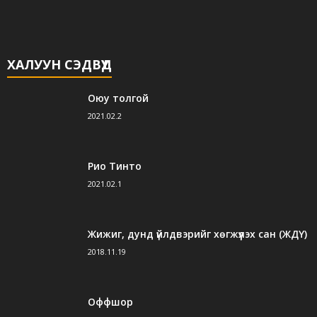
ХАЛУУН СЭДВҮҮД
Оюу толгой
2021.02.2
Рио Тинто
2021.02.1
Жижиг, дунд үйлдвэрийг хөгжүүлэх сан (ЖДҮ)
2018.11.19
Оффшор