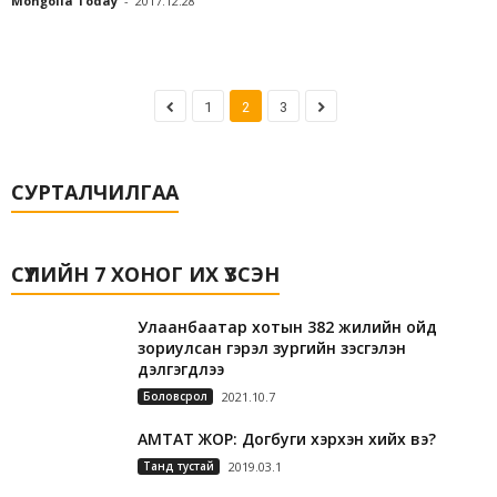
Mongolia Today
-
2017.12.28
1
2
3
СУРТАЛЧИЛГАА
СҮҮЛИЙН 7 ХОНОГ ИХ ҮЗСЭН
Улаанбаатар хотын 382 жилийн ойд
зориулсан гэрэл зургийн үзэсгэлэн
дэлгэгдлээ
Боловсрол
2021.10.7
АМТАТ ЖОР: Догбуги хэрхэн хийх вэ?
Танд тустай
2019.03.1