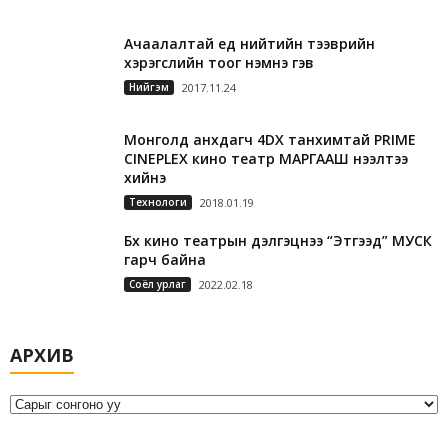
Ачаалалтай үед нийтийн тээврийн
хэрэгслийн тоог нэмнэ гэв
Нийгэм
2017.11.24
Монголд анхдагч 4DX танхимтай PRIME
CINEPLEX кино театр МАРГААШ нээлтээ
хийнэ
Технологи
2018.01.19
Бүх кино театрын дэлгэцнээ “Этгээд” МУСК
гарч байна
Соёл урлаг
2022.02.18
А
АРХИВ
р
х
и
в