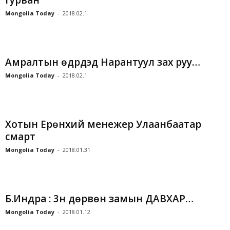
гурван
Mongolia Today
-
2018.02.1
Амралтын өдрүүдэд Нарантуул зах руу…
Mongolia Today
-
2018.02.1
Xотын Ерөнхий менежер Улаанбаатар
смарт
Mongolia Today
-
2018.01.31
Б.Индра : 3үүн дөрвөн замын ДАВХАР…
Mongolia Today
-
2018.01.12