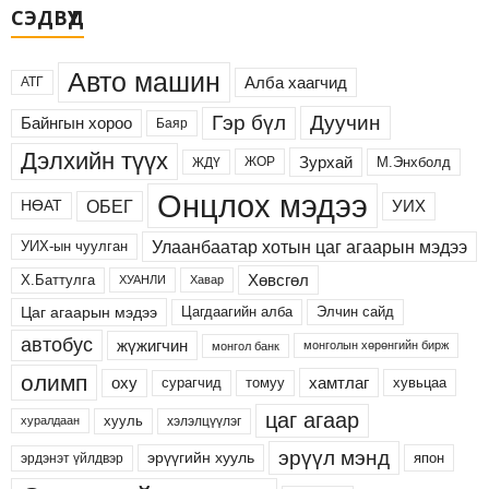
СЭДВҮҮД
Авто машин
Алба хаагчид
АТГ
Дуучин
Гэр бүл
Байнгын хороо
Баяр
Дэлхийн түүх
Зурхай
М.Энхболд
ЖОР
ЖДҮ
Онцлох мэдээ
ОБЕГ
УИХ
НӨАТ
Улаанбаатар хотын цаг агаарын мэдээ
УИХ-ын чуулган
Хөвсгөл
Х.Баттулга
ХУАНЛИ
Хавар
Цаг агаарын мэдээ
Цагдаагийн алба
Элчин сайд
автобус
жүжигчин
монголын хөрөнгийн бирж
монгол банк
олимп
хамтлаг
оху
сурагчид
хувьцаа
томуу
цаг агаар
хууль
хэлэлцүүлэг
хуралдаан
эрүүл мэнд
эрүүгийн хууль
япон
эрдэнэт үйлдвэр