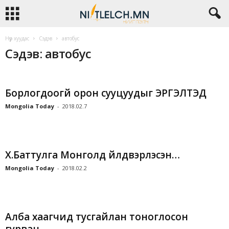
Нүүр хуудас
Сэдэв
автобус
Сэдэв: автобус
Борлогдоогүй орон сууцуудыг ЭРГЭЛТЭД
Mongolia Today
-
2018.02.7
Х.Баттулга Монголд үйлдвэрлэсэн…
Mongolia Today
-
2018.02.2
Алба хаагчид тусгайлан тоноглосон