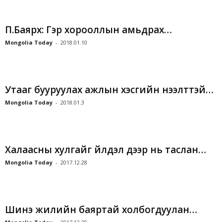
П.Баярхүү: Гэр хорооллын амьдрах…
Mongolia Today
-
2018.01.10
Утааг бууруулах ажлын хэсгийн нээлттэй…
Mongolia Today
-
2018.01.3
Халаасны хулгайг үйлдэл дээр нь таслан…
Mongolia Today
-
2017.12.28
Шинэ жилийн баяртай холбогдуулан…