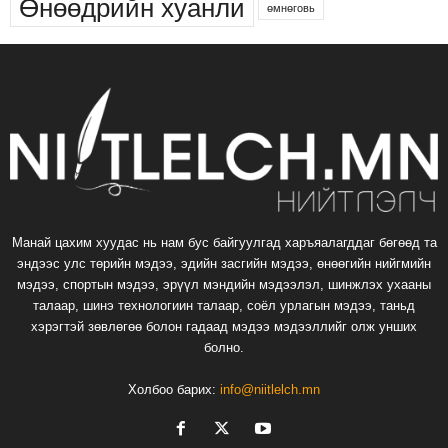
Өнөөдрийн хуанли
өмнөговь
Манай цахим хуудас нь нам бус байгуулгад харъяалагддаг бөгөөд та
эндээс улс төрийн мэдээ, эдийн засгийн мэдээ, өнөөгийн нийгмийн
мэдээ, спортын мэдээ, эрүүл мэндийн мэдээлэл, шинжлэх ухааны
талаар, шинэ технологиин талаар, соёл урлагын мэдээ, таньд
хэрэгтэй зөвлөгөө болон гадаад мэдээ мэдээллийг олж унших
болно.
Холбоо барих:
info@niitlelch.mn