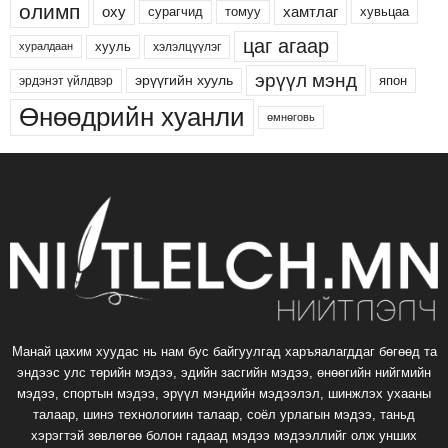
олимп
хамтлаг
оху
сурагчид
хувьцаа
томуу
цаг агаар
хууль
хэлэлцүүлэг
хуралдаан
эрүүл мэнд
эрүүгийн хууль
япон
эрдэнэт үйлдвэр
Өнөөдрийн хуанли
өмнөговь
Манай цахим хуудас нь нам бус байгуулгад харъяалагддаг бөгөөд та
эндээс улс төрийн мэдээ, эдийн засгийн мэдээ, өнөөгийн нийгмийн
мэдээ, спортын мэдээ, эрүүл мэндийн мэдээлэл, шинжлэх ухааны
талаар, шинэ технологиин талаар, соёл урлагын мэдээ, таньд
хэрэгтэй зөвлөгөө болон гадаад мэдээ мэдээллийг олж унших