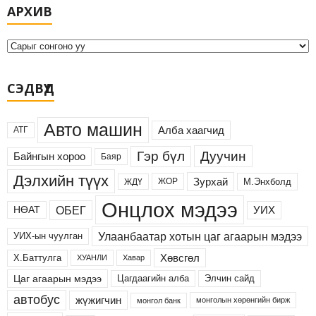
АРХИВ
р
х
и
в
СЭДВҮҮД
Авто машин
Алба хаагчид
АТГ
Дуучин
Гэр бүл
Байнгын хороо
Баяр
Дэлхийн түүх
Зурхай
М.Энхболд
ЖОР
ЖДҮ
Онцлох мэдээ
ОБЕГ
УИХ
НӨАТ
Улаанбаатар хотын цаг агаарын мэдээ
УИХ-ын чуулган
Хөвсгөл
Х.Баттулга
ХУАНЛИ
Хавар
Цаг агаарын мэдээ
Цагдаагийн алба
Элчин сайд
автобус
жүжигчин
монголын хөрөнгийн бирж
монгол банк