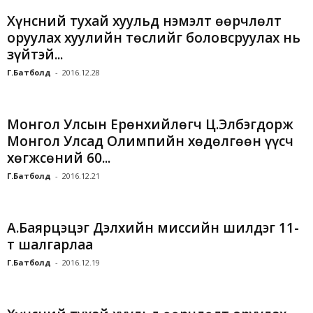
Хүнсний тухай хуульд нэмэлт өөрчлөлт
оруулах хуулийн төслийг боловсруулах нь
зүйтэй...
Г.Батболд
-
2016.12.28
Монгол Улсын Ерөнхийлөгч Ц.Элбэгдорж
Монгол Улсад Олимпийн хөдөлгөөн үүсч
хөгжсөний 60...
Г.Батболд
-
2016.12.21
А.Баярцэцэг Дэлхийн миссийн шилдэг 11-
т шалгарлаа
Г.Батболд
-
2016.12.19