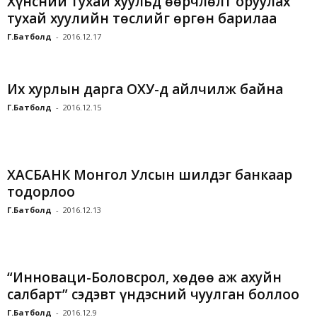
Хүнсний тухай хуульд өөрчлөлт оруулах
тухай хуулийн төслийг өргөн барилаа
Г.Батболд
-
2016.12.17
Их хурлын дарга ОХУ-д айлчилж байна
Г.Батболд
-
2016.12.15
ХАСБАНК Монгол Улсын шилдэг банкаар
тодорлоо
Г.Батболд
-
2016.12.13
“Инноваци-Боловсрол, хөдөө аж ахуйн
салбарт” сэдэвт үндэсний чуулган боллоо
Г.Батболд
-
2016.12.9