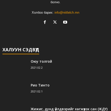
болно.
Холбоо барих:
info@niitlelch.mn
ХАЛУУН СЭДВҮҮД
Оюу толгой
2021.02.2
Рио Тинто
2021.02.1
Жижиг, дунд үйлдвэрийг хөгжүүлэх сан (ЖДҮ)