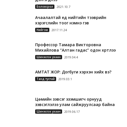
Боловсрол
2021.10.7
Ачаалалтай үед нийтийн тээврийн
хэрэгслийн тоог нэмнэ гэв
Нийгэм
2017.11.24
Профессор Тамара Викторовна
Михайлова “Алтан гадас” одон хүртлээ
Шинжлэх ухаан
2019.04.4
АМТАТ ЖОР: Догбуги хэрхэн хийх вэ?
Танд тустай
2019.03.1
Цөмийн зэвсэг эзэмшигч орнууд
зэвсэглэлээ улам сайжруулсаар байна
Шинжлэх ухаан
2019.06.17
А