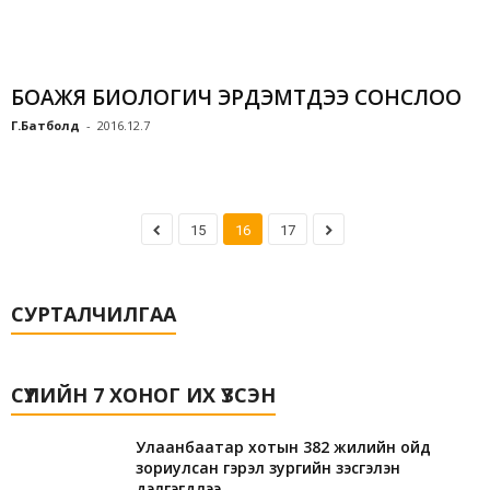
БОАЖЯ БИОЛОГИЧ ЭРДЭМТДЭЭ СОНСЛОО
Г.Батболд
-
2016.12.7
15
16
17
СУРТАЛЧИЛГАА
СҮҮЛИЙН 7 ХОНОГ ИХ ҮЗСЭН
Улаанбаатар хотын 382 жилийн ойд
зориулсан гэрэл зургийн үзэсгэлэн
дэлгэгдлээ