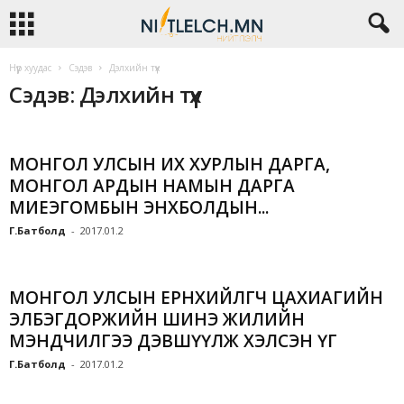
Нүүр хуудас
Сэдэв
Дэлхийн түүх
Сэдэв: Дэлхийн түүх
МОНГОЛ УЛСЫН ИХ ХУРЛЫН ДАРГА,
МОНГОЛ АРДЫН НАМЫН ДАРГА
МИЕЭГОМБЫН ЭНХБОЛДЫН...
Г.Батболд
-
2017.01.2
МОНГОЛ УЛСЫН ЕРӨНХИЙЛӨГЧ ЦАХИАГИЙН
ЭЛБЭГДОРЖИЙН ШИНЭ ЖИЛИЙН
МЭНДЧИЛГЭЭ ДЭВШҮҮЛЖ ХЭЛСЭН ҮГ
Г.Батболд
-
2017.01.2