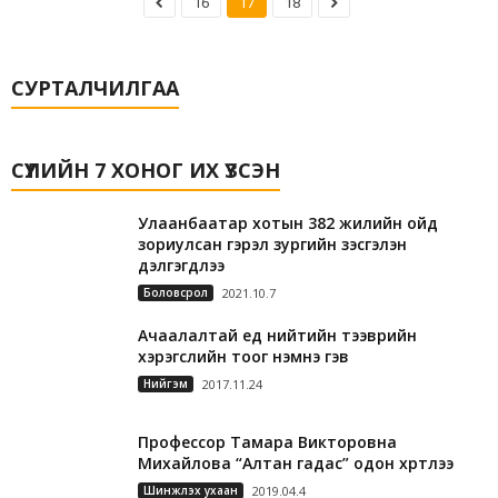
16
17
18
СУРТАЛЧИЛГАА
СҮҮЛИЙН 7 ХОНОГ ИХ ҮЗСЭН
Улаанбаатар хотын 382 жилийн ойд
зориулсан гэрэл зургийн үзэсгэлэн
дэлгэгдлээ
Боловсрол
2021.10.7
Ачаалалтай үед нийтийн тээврийн
хэрэгслийн тоог нэмнэ гэв
Нийгэм
2017.11.24
Профессор Тамара Викторовна
Михайлова “Алтан гадас” одон хүртлээ
Шинжлэх ухаан
2019.04.4