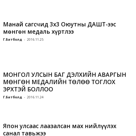
Манай сагсчид 3х3 Оюутны ДАШТ-ээс
мөнгөн медаль хүртлээ
Г.Батболд
-
2016.11.25
МОНГОЛ УЛСЫН БАГ ДЭЛХИЙН АВАРГЫН
МӨНГӨН МЕДАЛИЙН ТӨЛӨӨ ТОГЛОХ
ЭРХТЭЙ БОЛЛОО
Г.Батболд
-
2016.11.24
Япон улсаас лаазалсан мах нийлүүлэх
санал тавьжээ