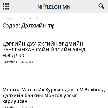
Нүүр хуудас
Сэдэв
Дэлхийн түүх
Сэдэв: Дэлхийн түүх
ЦЭРГИЙН ДУУ БҮЖГИЙН ЭРДМИЙН
ЧУУЛГЫНХАН САЙН ҮЙЛСИЙН АЯНД
НЭГДЛЭЭ
Г.Батболд
-
2016.12.6
Монгол Улсын Их Хурлын дарга М.Энхболд
Дэлхийн банкны Монгол улсыг
хариуцсан...
Г.Батболд
-
2016.12.2