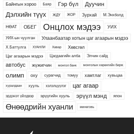
Дуучин
Гэр бүл
Байнгын хороо
Баяр
Дэлхийн түүх
Зурхай
М.Энхболд
ЖОР
ЖДҮ
Онцлох мэдээ
ОБЕГ
УИХ
НӨАТ
Улаанбаатар хотын цаг агаарын мэдээ
УИХ-ын чуулган
Хөвсгөл
Х.Баттулга
ХУАНЛИ
Хавар
Цаг агаарын мэдээ
Цагдаагийн алба
Элчин сайд
автобус
жүжигчин
монголын хөрөнгийн бирж
монгол банк
олимп
хамтлаг
оху
сурагчид
хувьцаа
томуу
цаг агаар
хууль
хэлэлцүүлэг
хуралдаан
эрүүл мэнд
эрүүгийн хууль
япон
эрдэнэт үйлдвэр
Өнөөдрийн хуанли
өмнөговь