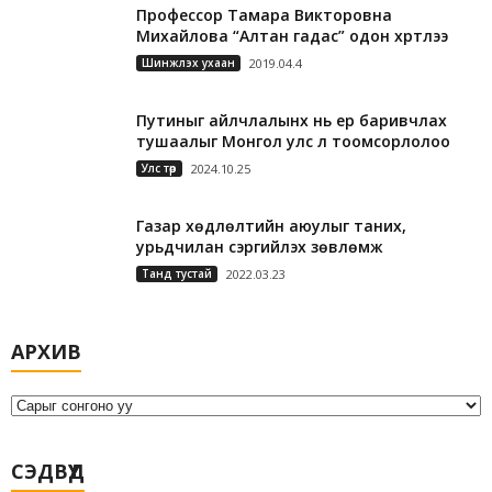
Профессор Тамара Викторовна
Михайлова “Алтан гадас” одон хүртлээ
Шинжлэх ухаан
2019.04.4
Путиныг айлчлалынх нь үер баривчлах
тушаалыг Монгол улс үл тоомсорлолоо
Улс төр
2024.10.25
Газар хөдлөлтийн аюулыг таних,
урьдчилан сэргийлэх зөвлөмж
Танд тустай
2022.03.23
А
АРХИВ
р
х
и
в
СЭДВҮҮД