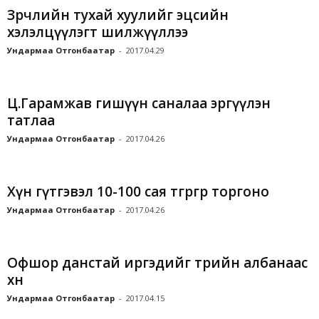
Зөрчлийн тухай хуулийг эцсийн
хэлэлцүүлэгт шилжүүллээ
Ундармаа Отгонбаатар
-
2017.04.29
Ц.Гарамжав гишүүн саналаа эргүүлэн
татлаа
Ундармаа Отгонбаатар
-
2017.04.26
Хүн гүтгэвэл 10-100 сая төгрөгөөр торгоно
Ундармаа Отгонбаатар
-
2017.04.26
Офшор данстай иргэдийг төрийн албанаас
хөөнө
Ундармаа Отгонбаатар
-
2017.04.15