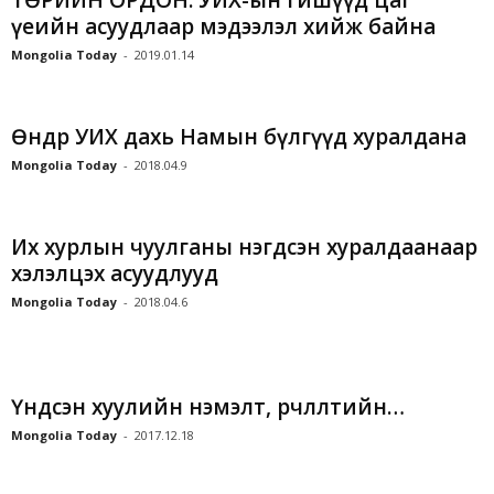
ТӨРИЙН ОРДОН: УИХ-ын гишүүд цаг
үеийн асуудлаар мэдээлэл хийж байна
Mongolia Today
-
2019.01.14
Өнөөдөр УИХ дахь Намын бүлгүүд хуралдана
Mongolia Today
-
2018.04.9
Их хурлын чуулганы нэгдсэн хуралдаанаар
хэлэлцэх асуудлууд
Mongolia Today
-
2018.04.6
Үндсэн хуулийн нэмэлт, өөрчлөлтийн…
Mongolia Today
-
2017.12.18