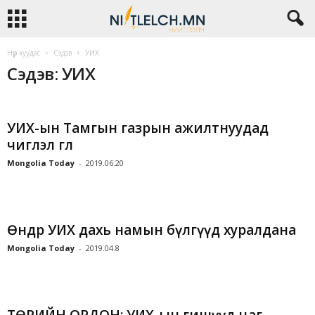
Нүүр хуудас
Сэдэв
УИХ
Сэдэв: УИХ
УИХ-ын Тамгын газрын ажилтнуудад
чиглэл өглөө
Mongolia Today
-
2019.06.20
Өнөөдөр УИХ дахь намын бүлгүүд хуралдана
Mongolia Today
-
2019.04.8