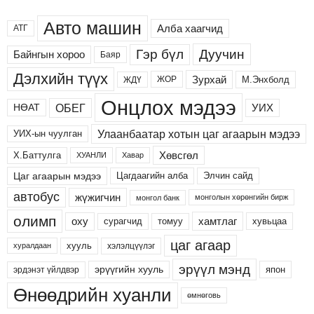
Авто машин
Алба хаагчид
АТГ
Дуучин
Гэр бүл
Байнгын хороо
Баяр
Дэлхийн түүх
Зурхай
М.Энхболд
ЖОР
ЖДҮ
Онцлох мэдээ
ОБЕГ
УИХ
НӨАТ
Улаанбаатар хотын цаг агаарын мэдээ
УИХ-ын чуулган
Хөвсгөл
Х.Баттулга
ХУАНЛИ
Хавар
Цаг агаарын мэдээ
Цагдаагийн алба
Элчин сайд
автобус
жүжигчин
монголын хөрөнгийн бирж
монгол банк
олимп
хамтлаг
оху
сурагчид
хувьцаа
томуу
цаг агаар
хууль
хэлэлцүүлэг
хуралдаан
эрүүл мэнд
эрүүгийн хууль
япон
эрдэнэт үйлдвэр
Өнөөдрийн хуанли
өмнөговь