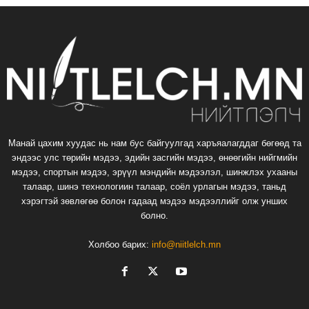
Манай цахим хуудас нь нам бус байгуулгад харъяалагддаг бөгөөд та
эндээс улс төрийн мэдээ, эдийн засгийн мэдээ, өнөөгийн нийгмийн
мэдээ, спортын мэдээ, эрүүл мэндийн мэдээлэл, шинжлэх ухааны
талаар, шинэ технологиин талаар, соёл урлагын мэдээ, таньд
хэрэгтэй зөвлөгөө болон гадаад мэдээ мэдээллийг олж унших
болно.
Холбоо барих:
info@niitlelch.mn