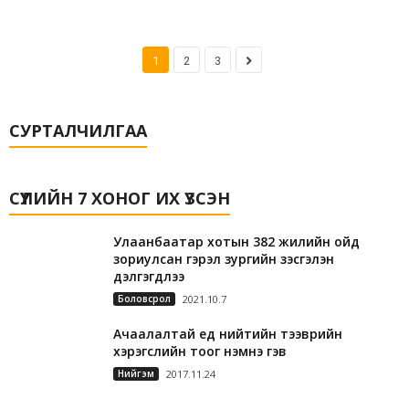
1
2
3
СУРТАЛЧИЛГАА
СҮҮЛИЙН 7 ХОНОГ ИХ ҮЗСЭН
Улаанбаатар хотын 382 жилийн ойд
зориулсан гэрэл зургийн үзэсгэлэн
дэлгэгдлээ
Боловсрол
2021.10.7
Ачаалалтай үед нийтийн тээврийн
хэрэгслийн тоог нэмнэ гэв
Нийгэм
2017.11.24