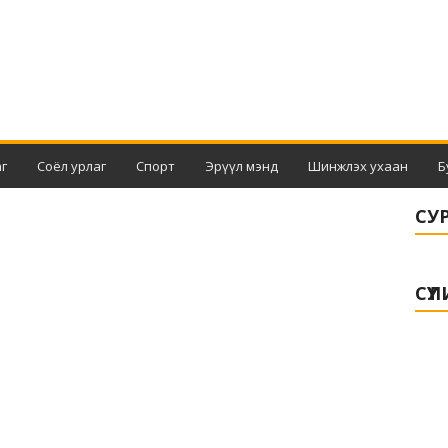
г
Соёл урлаг
Спорт
Эрүүл мэнд
Шинжлэх ухаан
Б
СУ
СҮҮ