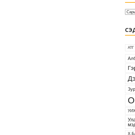
СЭД
АТГ
Алб
Гэ
Дэ
Зур
О
УИХ
Ул
мэ
Х.Б