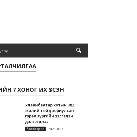
усад
РТАЛЧИЛГАА
ЛИЙН 7 ХОНОГ ИХ ҮЗСЭН
Улаанбаатар хотын 382
жилийн ойд зориулсан
гэрэл зургийн үзэсгэлэн
дэлгэгдлээ
Боловсрол
2021.10.7