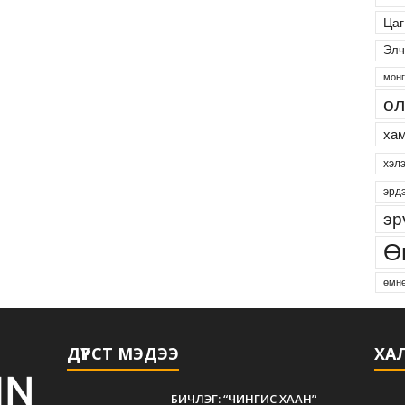
Цаг
Элч
монг
ол
хам
хэл
эрд
эр
Ө
өмнө
ДҮРСТ МЭДЭЭ
ХАЛ
БИЧЛЭГ: “ЧИНГИС ХААН”