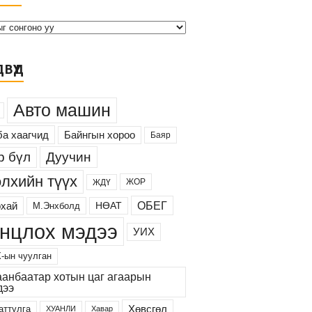
х
и
в
ВҮҮД
Авто машин
а хаагчид
Байнгын хороо
Баяр
Дуучин
р бүл
лхийн түүх
ЖОР
ЖДҮ
ОБЕГ
хай
М.Энхболд
НӨАТ
нцлох мэдээ
УИХ
-ын чуулган
аанбаатар хотын цаг агаарын
дээ
Хөвсгөл
аттулга
ХУАНЛИ
Хавар