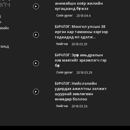
анимэйшн хоёр жилийн
хугацаанд бүтжээ
Соёл урлаг
2018.04.4
д
н
БИЧЛЭГ: Монгол улсын 38
гмийн
иргэн хар тамхины хэргээр
гадаадад ял эдэлж...
Нийгэм
2018.03.29
таньд
БИЧЛЭГ: Эрүүл амьдралын
хэв маягийг эрхэмлэгч гэр
бүл
Соёл урлаг
2018.03.29
БИЧЛЭГ: Нийслэлийн
удирдах ажилтны ээлжит
шуурхай зөвлөгөөн
өнөөдөр боллоо
Нийгэм
2018.03.26