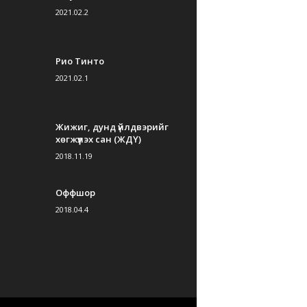
2021.02.2
Рио Тинто
2021.02.1
Жижиг, дунд үйлдвэрийг
хөгжүүлэх сан (ЖДҮ)
2018.11.19
Оффшор
2018.04.4