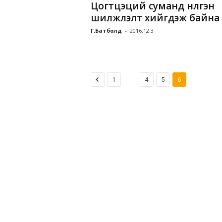
Цогтцэций суманд нүүлгэн
шилжүүлэлт хийгдэж байна
Г.Батболд
-
2016.12.3
...
1
4
5
6