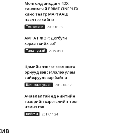
Монголд анхдагч 4DX
танхимтай PRIME CINEPLEX
кино театр МАРГААШ
нээлтээ хийнэ
Технологи
2018.01.19
АМТАТ ЖОР: Догбуги
хэрхэн хийх вэ?
Танд тустай
2019.03.1
Цөмийн зэвсэг эзэмшигч
орнууд зэвсэглэлээ улам
сайжруулсаар байна
Шинжлэх ухаан
2019.06.17
Ачаалалтай үед нийтийн
тээврийн хэрэгслийн тоог
нэмнэ гэв
Нийгэм
2017.11.24
А
ХИВ
р