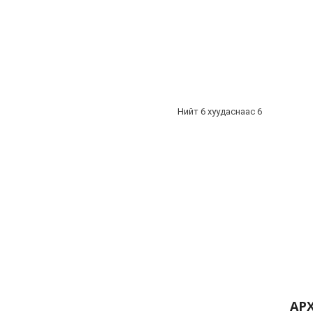
Нийт 6 хуудаснаас 6
АР