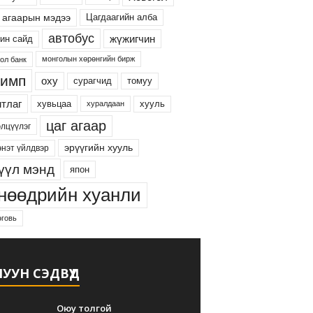
 агаарын мэдээ
Цагдаагийн алба
автобус
жүжигчин
ин сайд
монголын хөрөнгийн бирж
ол банк
имп
оху
сурагчид
томуу
тлаг
хууль
хувьцаа
хуралдаан
цаг агаар
элцүүлэг
эрүүгийн хууль
энэт үйлдвэр
үүл мэнд
япон
нөөдрийн хуанли
говь
УУН СЭДВҮҮД
Оюу толгой