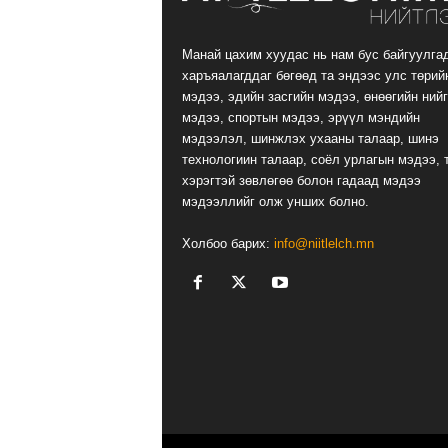
Манай цахим хуудас нь нам бус байгуулга
харъяалагддаг бөгөөд та эндээс улс төрий
мэдээ, эдийн засгийн мэдээ, өнөөгийн ний
мэдээ, спортын мэдээ, эрүүл мэндийн
мэдээлэл, шинжлэх ухааны талаар, шинэ
технологиин талаар, соёл урлагын мэдээ, 
хэрэгтэй зөвлөгөө болон гадаад мэдээ
мэдээллийг олж унших болно.
Холбоо барих:
info@niitlelch.mn