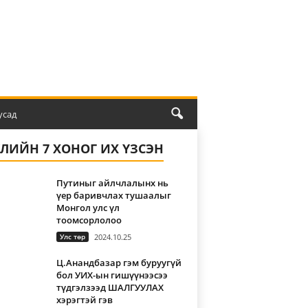
усад
ҮЛИЙН 7 ХОНОГ ИХ ҮЗСЭН
Путиныг айлчлалынх нь
үер баривчлах тушаалыг
Монгол улс үл
тоомсорлолоо
Улс төр
2024.10.25
Ц.Анандбазар гэм буруугүй
бол УИХ-ын гишүүнээсээ
түдгэлзээд ШАЛГУУЛАХ
хэрэгтэй гэв