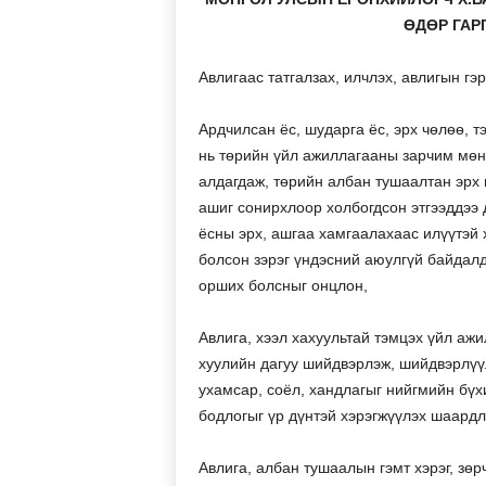
ӨДӨР ГАРГ
Авлигаас татгалзах, илчлэх, авлигын гэ
Ардчилсан ёс, шударга ёс, эрх чөлөө, т
нь төрийн үйл ажиллагааны зарчим мөн
алдагдаж, төрийн албан тушаалтан эрх 
ашиг сонирхлоор холбогдсон этгээддээ д
ёсны эрх, ашгаа хамгаалахаас илүүтэй 
болсон зэрэг үндэсний аюулгүй байдал
орших болсныг онцлон,
Авлига, хээл хахуультай тэмцэх үйл ажи
хуулийн дагуу шийдвэрлэж, шийдвэрлүүл
ухамсар, соёл, хандлагыг нийгмийн бү
бодлогыг үр дүнтэй хэрэгжүүлэх шаардл
Авлига, албан тушаалын гэмт хэрэг, зө