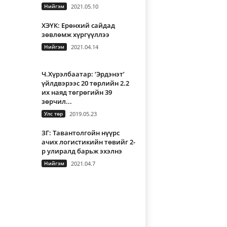
Нийгэм
2021.05.10
ХЭҮК: Ерөнхий сайдад
зөвлөмж хүргүүллээ
Нийгэм
2021.04.14
Ч.Хүрэлбаатар: ‘Эрдэнэт’
үйлдвэрээс 20 төрлийн 2.2
их наяд төгрөгийн 39
зөрчил...
Улс төр
2019.05.23
ЗГ: Тавантолгойн нүүрс
ачих логистикийн төвийг 2-
р улиралд барьж эхэлнэ
Нийгэм
2021.04.7