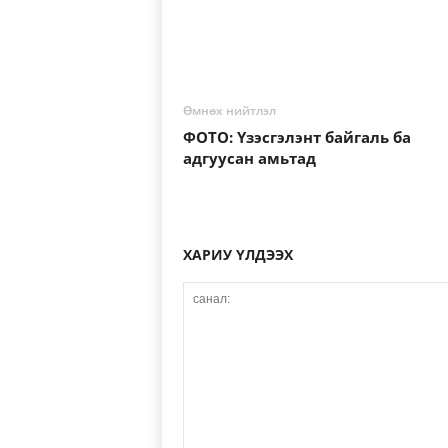
Өмнөх нийтлэл
ФОТО: Үзэсгэлэнт байгаль ба
адгуусан амьтад
ХАРИУ ҮЛДЭЭХ