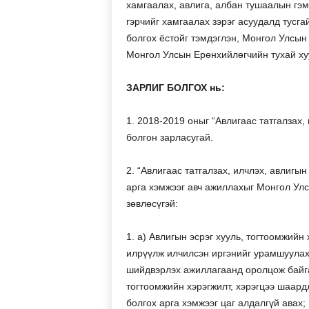
хамгаалах, авлига, албан тушаалын гэ
гэрчийг хамгаалах зэрэг асуудалд тусга
болгох ёстойг тэмдэглэн, Монгол Улсын 
Монгол Улсын Ерөнхийлөгчийн тухай хуул
ЗАРЛИГ БОЛГОХ нь:
1. 2018-2019 оныг “Авлигаас татгалзах,
болгон зарласугай.
2. “Авлигаас татгалзах, илчлэх, авлигы
арга хэмжээг авч ажиллахыг Монгол Ул
зөвлөсүгэй:
1. a) Авлигын эсрэг хууль, тогтоомжийн
илрүүлж илчилсэн иргэнийг урамшуулах,
шийдвэрлэх ажиллагаанд оролцож байга
тогтоомжийн хэрэгжилт, хэрэгцээ шаард
болгох арга хэмжээг цаг алдалгүй авах;