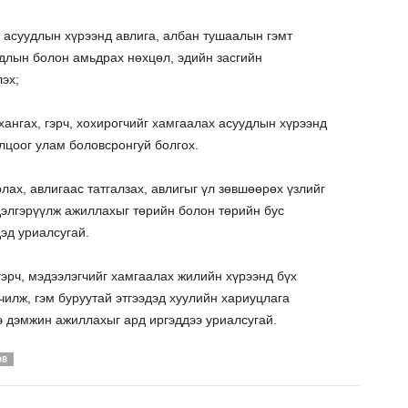
х асуудлын хүрээнд авлига, албан тушаалын гэмт
йдлын болон амьдрах нөхцөл, эдийн засгийн
эх;
ангах, гэрч, хохирогчийг хамгаалах асуудлын хүрээнд
олцоог улам боловсронгуй болгох.
лах, авлигаас татгалзах, авлигыг үл зөвшөөрөх үзлийг
дэлгэрүүлж ажиллахыг төрийн болон төрийн бус
эд уриалсугай.
 гэрч, мэдээлэгчийг хамгаалах жилийн хүрээнд бүх
лчилж, гэм буруутай этгээдэд хуулийн хариуцлага
ээ дэмжин ажиллахыг ард иргэддээ уриалсугай.
ОВ