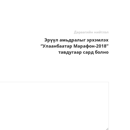
Дараагийн нийтлэл
Эрүүл амьдралыг эрхэмлэх
“Улаанбаатар Марафон-2018”
тавдугаар сард болно