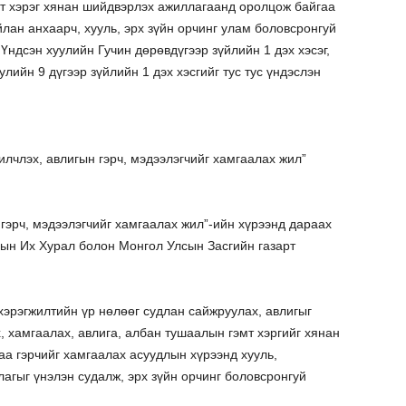
мт хэрэг хянан шийдвэрлэх ажиллагаанд оролцож байгаа
йлан анхаарч, хууль, эрх зүйн орчинг улам боловсронгуй
Үндсэн хуулийн Гучин дөрөвдүгээр зүйлийн 1 дэх хэсэг,
ийн 9 дүгээр зүйлийн 1 дэх хэсгийг тус тус үндэслэн
 илчлэх, авлигын гэрч, мэдээлэгчийг хамгаалах жил”
н гэрч, мэдээлэгчийг хамгаалах жил”-ийн хүрээнд дараах
сын Их Хурал болон Монгол Улсын Засгийн газарт
 хэрэгжилтийн үр нөлөөг судлан сайжруулах, авлигыг
 хамгаалах, авлига, албан тушаалын гэмт хэргийг хянан
а гэрчийг хамгаалах асуудлын хүрээнд хууль,
лагыг үнэлэн судалж, эрх зүйн орчинг боловсронгуй