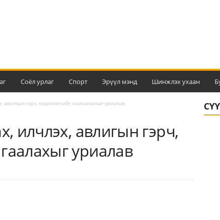
аг
Соёл урлаг
Спорт
Эрүүл мэнд
Шинжлэх ухаан
Б
х, авлигын гэрч, мэдээлэгчийг хамгаалахыг уриалав
СҮ
х, илчлэх, авлигын гэрч,
мгаалахыг уриалав