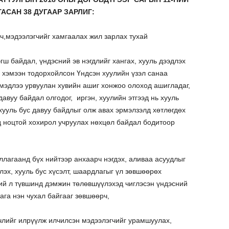
АСАН 38 ДУГААР ЗАРЛИГ:
рч,мэдээлэгчийг хамгаалах жил зарлах тухай
эгш байдал, үндэсний эв нэгдлийг хангах, хууль дээдлэх
 хэмээн тодорхойлсон Үндсэн хуулийн үзэл санаа
мэдлээ урвуулан хувийн ашиг хонжоо олоход ашигладаг,
авуу байдал олгодог, иргэн, хуулийн этгээд нь хууль
хууль бус давуу байдлыг олж авах эрмэлзэлд хөтлөгдөх
д ноцтой хохирол учруулах нөхцөл байдал бодитоор
ллагаанд бүх нийтээр анхаарч нэгдэх, аливаа асуудлыг
эх, хууль бус хүсэлт, шаардлагыг үл зөвшөөрөх
хий л түвшинд дэмжин төлөвшүүлэхэд чиглэсэн үндэсний
ага нэн чухал байгааг зөвшөөрч,
рчлийг илрүүлж илчилсэн мэдээлэгчийг урамшуулах,