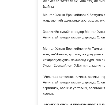
Авлигаас татгалзах, илчлэх, авли
байна
Монгол Улсын Ерөнхийлөгч Х.Баттулга ө
мэдээлэгчийг хамгаалах жил зарлах туха
Зарлигийн хувийг өнөөдөр Монгол Улсы
Авлигатай тэмцэх газрын дэргэдэх Олон
Монгол Улсын Ерөнхийлөгчийн Тамгын г
өгөхдөө“Авлига, эрх мэдлээ урвуулан 
хохирол учруулах хэмжээнд хүрч, энэ а
Улсын Ерөнхийлөгч Х.Баттулга зарлиг г
“Авлигаас татгалзах, илчлэх, авлигын г
Авлигатай тэмцэх газрын дэргэдэх Оло
сэргийлэх, авлигыг үл тэвчих, авлигаас 
хүслээ.
МОНГОЛ УЛСЫН ЕРӨНХИЙЛӨГЧ Х.Б