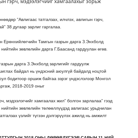
гын гэрч, мэдээлэгчийг хамгаалахыг зорьж
нөөдөр “Авлигаас татгалзах, илчлэх, авлигын гэрч,
й” 38 дугаар зарлиг гаргалаа.
н Ерөнхийлөгчийн Тамгын газрын дарга З.Энхболд
 нийтийн зөвлөлийн дарга Г.Баасанд гардуулан өгөв.
азрын дарга З.Энхболд зарлигийг гардуулж
ашиглах байдал нь үндэсний аюулгүй байдалд ноцтой
юул бодитоор оршиж байгаа зэрэг үндэслэлээр Монгол
аргаж, 2018-2019 оныг
эрч, мэдээлэгчийг хамгаалах жил” болгон зарлалаа” гээд
н нийтийн зөвлөлийн төлөөллүүдэд авлигаас урьдчилан
татгалзах үзлийг түгээн дэлгэрүүлэх ажилд нь амжилт
АТТУЛГЫН 2018 ОНЫ ДӨРӨВДҮГЭЭР САРЫН 11-НИЙ