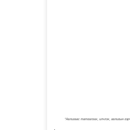
“Авлигаас татгалзах, илчлэх, авлигын гэр