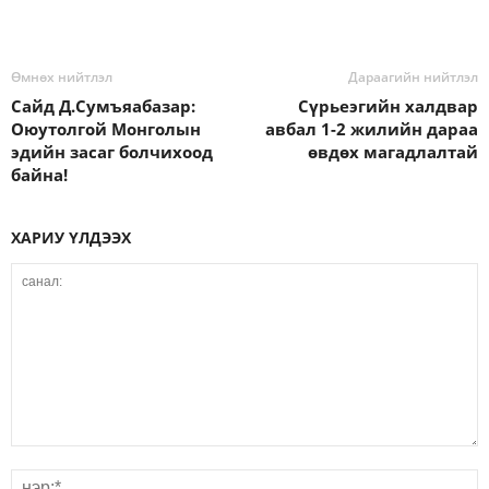
Өмнөх нийтлэл
Дараагийн нийтлэл
Сайд Д.Сумъяабазар:
Сүрьеэгийн халдвар
Оюутолгой Монголын
авбал 1-2 жилийн дараа
эдийн засаг болчихоод
өвдөх магадлалтай
байна!
ХАРИУ ҮЛДЭЭХ