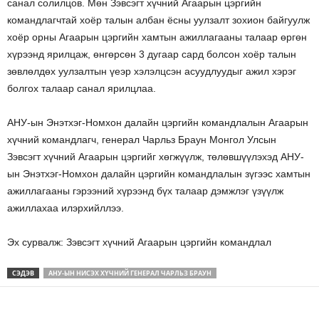
санал солилцов. Мөн Зэвсэгт хүчний Агаарын цэргийн
командлагчтай хоёр талын албан ёсны уулзалт зохион байгуулж
хоёр орны Агаарын цэргийн хамтын ажиллагааны талаар өргөн
хүрээнд ярилцаж, өнгөрсөн 3 дугаар сард болсон хоёр талын
зөвлөлдөх уулзалтын үеэр хэлэлцсэн асуудлуудыг ажил хэрэг
болгох талаар санал ярилцлаа.
АНУ-ын Энэтхэг-Номхон далайн цэргийн командлалын Агаарын
хүчний командлагч, генерал Чарльз Браун Монгол Улсын
Зэвсэгт хүчний Агаарын цэргийг хөгжүүлж, төлөвшүүлэхэд АНУ-
ын Энэтхэг-Номхон далайн цэргийн командлалын зүгээс хамтын
ажиллагааны гэрээний хүрээнд бүх талаар дэмжлэг үзүүлж
ажиллахаа илэрхийллээ.
Эх сурвалж: Зэвсэгт хүчний Агаарын цэргийн командлал
СЭДЭВ
АНУ-ЫН НИСЭХ ХҮЧНИЙ ГЕНЕРАЛ ЧАРЛЬЗ БРАУН