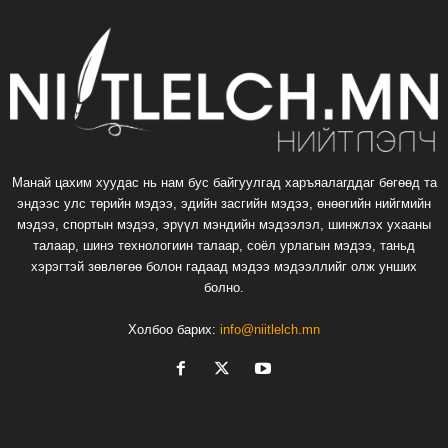
Манай цахим хуудас нь нам бус байгуулгад харъяалагддаг бөгөөд та
эндээс улс төрийн мэдээ, эдийн засгийн мэдээ, өнөөгийн нийгмийн
мэдээ, спортын мэдээ, эрүүл мэндийн мэдээлэл, шинжлэх ухааны
талаар, шинэ технологиин талаар, соёл урлагын мэдээ, таньд
хэрэгтэй зөвлөгөө болон гадаад мэдээ мэдээллийг олж унших
болно.
Холбоо барих:
info@niitlelch.mn