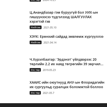
Ц.Анандбазар гэм буруугүй бол УИХ-ын
гишүүнээсээ түдгэлзээд ШАЛГУУЛАХ
хэрэгтэй гэв
Нийгэм
2021.05.10
ХЭҮК: Ерөнхий сайдад зөвлөмж хүргүүллээ
Нийгэм
2021.04.14
Ч.Хүрэлбаатар: ‘Эрдэнэт’ үйлдвэрээс 20
төрлийн 2.2 их наяд төгрөгийн 39 зөрчил...
Улс төр
2019.05.23
ХААИС-ийн оюутнууд АНУ-ын Флоридагийн
их сургуульд суралцах боломжтой боллоо
Улс төр
2021.05.7