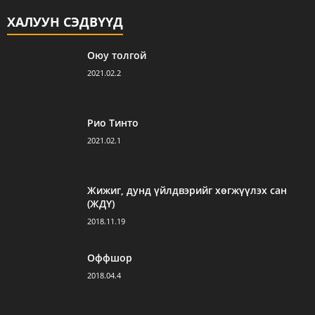
ХАЛУУН СЭДВҮҮД
Оюу толгой
2021.02.2
Рио Тинто
2021.02.1
Жижиг, дунд үйлдвэрийг хөгжүүлэх сан
(ЖДҮ)
2018.11.19
Оффшор
2018.04.4