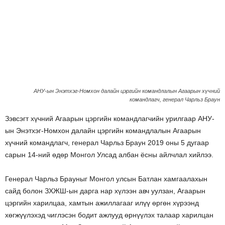
АНУ-ын Энэтхэг-Номхон далайн цэргийн командлалын Агаарын хүчний
командлагч, генерал Чарльз Браун
Зэвсэгт хүчний Агаарын цэргийн командлагчийн урилгаар АНУ-
ын Энэтхэг-Номхон далайн цэргийн командлалын Агаарын
хүчний командлагч, генерал Чарльз Браун 2019 оны 5 дугаар
сарын 14-ний өдөр Монгол Улсад албан ёсны айлчлал хийлээ.
Генерал Чарльз Брауныг Монгол улсын Батлан хамгаалахын
сайд болон ЗХЖШ-ын дарга нар хүлээн авч уулзан, Агаарын
цэргийн харилцаа, хамтын ажиллагааг илүү өргөн хүрээнд
хөгжүүлэхэд чиглэсэн бодит ажлууд өрнүүлэх талаар харилцан