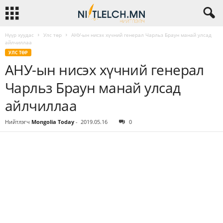
Нүүр хуудас
Улс төр
АНУ-ын нисэх хүчний генерал Чарльз Браун манай улсад
айлчиллаа
УЛС ТӨР
АНУ-ын нисэх хүчний генерал
Чарльз Браун манай улсад
айлчиллаа
Нийтлэгч
Mongolia Today
-
2019.05.16
0