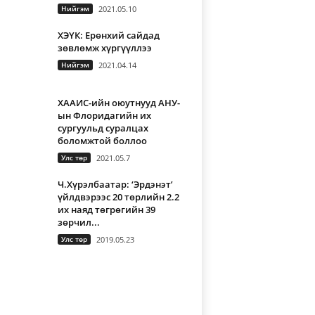
Нийгэм
2021.05.10
ХЭҮК: Ерөнхий сайдад
зөвлөмж хүргүүллээ
Нийгэм
2021.04.14
ХААИС-ийн оюутнууд АНУ-
ын Флоридагийн их
сургуульд суралцах
боломжтой боллоо
Улс төр
2021.05.7
Ч.Хүрэлбаатар: ‘Эрдэнэт’
үйлдвэрээс 20 төрлийн 2.2
их наяд төгрөгийн 39
зөрчил...
Улс төр
2019.05.23