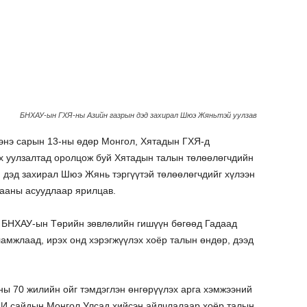
БНХАУ-ын ГХЯ-ны Азийн газрын дэд захирал Шюэ Жяньтэй уулзав
энэ сарын 13-ны өдөр Монгол, Хятадын ГХЯ-д
х уулзалтад оролцож буй Хятадын талын төлөөлөгчдийн
 дэд захирал Шюэ Жянь тэргүүтэй төлөөлөгчдийг хүлээн
гааны асуудлаар ярилцав.
 БНХАУ-ын Төрийн зөвлөлийн гишүүн бөгөөд Гадаад
ламжлаад, ирэх онд хэрэгжүүлэх хоёр талын өндөр, дээд
ны 70 жилийн ойг тэмдэглэн өнгөрүүлэх арга хэмжээний
 И сайдын Монгол Улсад хийсэн айлчлалаар хоёр талын