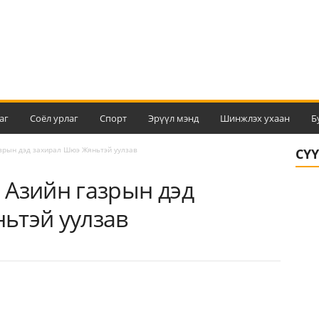
аг
Соёл урлаг
Спорт
Эрүүл мэнд
Шинжлэх ухаан
Б
зрын дэд захирал Шюэ Жяньтэй уулзав
СҮ
 Азийн газрын дэд
ьтэй уулзав