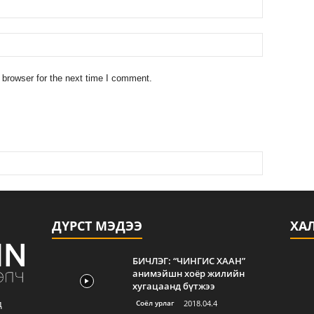
 browser for the next time I comment.
ДҮРСТ МЭДЭЭ
ХА
БИЧЛЭГ: “ЧИНГИС ХААН”
анимэйшн хоёр жилийн
хугацаанд бүтжээ
Соёл урлаг
2018.04.4
д