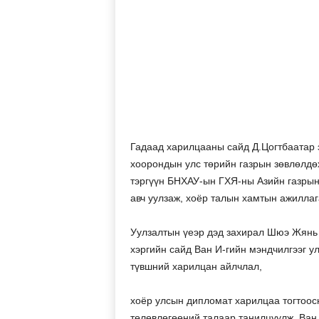
Гадаад харилцааны сайд Д.Цогтбаатар 
хоорондын улс төрийн газрын зөвлөлдө
тэргүүн БНХАУ-ын ГХЯ-ны Азийн газрын
авч уулзаж, хоёр талын хамтын ажилла
Уулзалтын үеэр дэд захирал Шюэ Жянь
хэргийн сайд Ван И-гийн мэндчилгээг у
түвшний харилцан айлчлал,
хоёр улсын дипломат харилцаа тогтоос
төлөвлөгөөний талаар танилцуулж, Ван