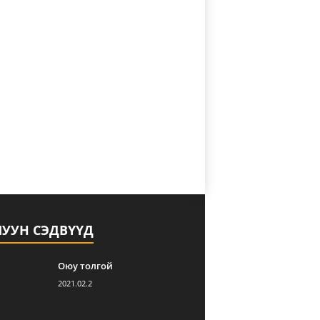
ЛУУН СЭДВҮҮД
Оюу толгой
2021.02.2