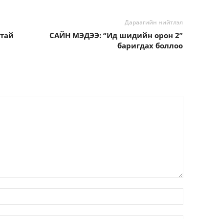
Дараагийн нийтлэл
дтай
САЙН МЭДЭЭ: “Ид шидийн орон 2”
баригдах боллоо