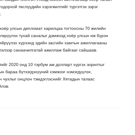
тодорхой төслүүдийн хэрэгжилтийг түргэтгэх зэрэг
.
хоёр улсын дипломат харилцаа тогтоосны 70 жилийн
нгөрүүлэх тухай саналыг дэмжээд хоёр улсын иж бүрэн
гийрүүлэх хүрээнд эдийн засгийн хамтын ажиллагааны
лэлээр санаачилгатай ажиллаж байгааг сайшаав.
ийг 2020 онд 10 тэрбум ам.долларт хүргэх зорилтыг
н бараа бүтээгдэхүүний хэмжээг нэмэгдүүлэх,
н чухлыг онцлон тэмдэглэснийг Хятадын талаас
йлэв.