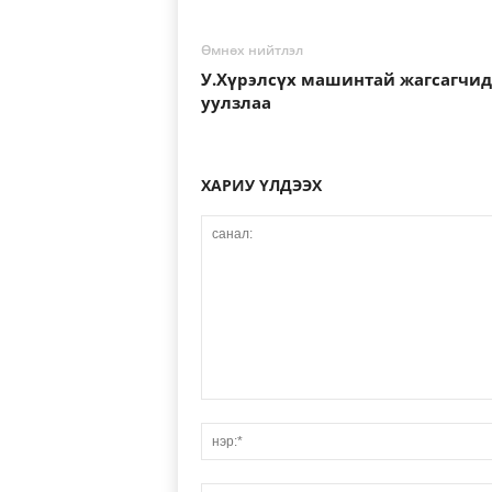
Өмнөх нийтлэл
У.Хүрэлсүх машинтай жагсагчи
уулзлаа
ХАРИУ ҮЛДЭЭХ