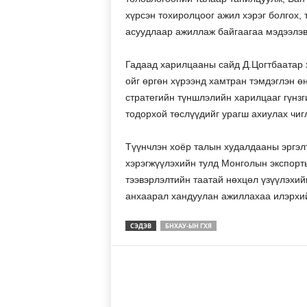
хүрсэн тохиролцоог ажил хэрэг болгох, 
асуудлаар ажиллаж байгаагаа мэдээлэв
Гадаад харилцааны сайд Д.Цогтбаатар 
ойг өргөн хүрээнд хамтран тэмдэглэн ө
стратегийн түншлэлийн харилцааг гүнз
тодорхой төслүүдийг урагш ахиулах чиг
Түүнчлэн хоёр талын худалдааны эргэлт
хэрэгжүүлэхийн тулд Монголын экспорты
тээвэрлэлтийн таатай нөхцөл үзүүлэхий
анхаарал хандуулан ажиллахаа илэрхи
СЭДЭВ
БНХАУ-ЫН ГХЯ