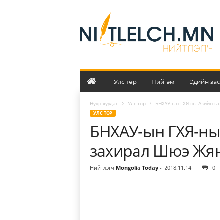
Н
и
й
т
л
э
л
ч
Улс төр
Нийгэм
Эдийн зас
Нүүр хуудас
Улс төр
БНХАУ-ын ГХЯ-ны Азийн га
УЛС ТӨР
БНХАУ-ын ГХЯ-ны
захирал Шюэ Жян
Нийтлэгч
Mongolia Today
-
2018.11.14
0