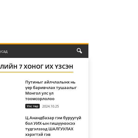
усад
ҮЛИЙН 7 ХОНОГ ИХ ҮЗСЭН
Путиныг айлчлалынх нь
үер баривчлах тушаалыг
Монгол улс үл
тоомсорлолоо
Улс төр
2024.10.25
Ц.Анандбазар гэм буруугүй
бол УИХ-ын гишүүнээсээ
түдгэлзээд ШАЛГУУЛАХ
хэрэгтэй гэв