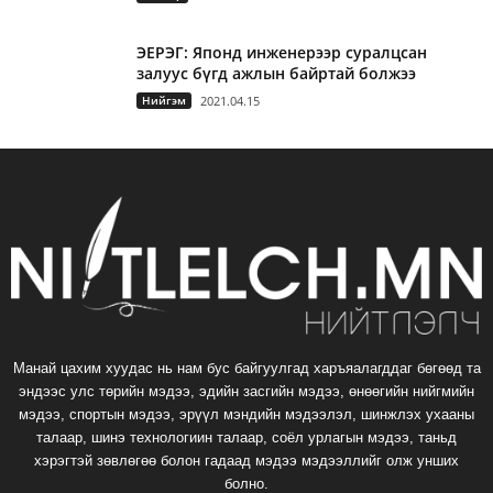
ЭЕРЭГ: Японд инженерээр суралцсан
залуус бүгд ажлын байртай болжээ
Нийгэм
2021.04.15
Манай цахим хуудас нь нам бус байгуулгад харъяалагддаг бөгөөд та
эндээс улс төрийн мэдээ, эдийн засгийн мэдээ, өнөөгийн нийгмийн
мэдээ, спортын мэдээ, эрүүл мэндийн мэдээлэл, шинжлэх ухааны
талаар, шинэ технологиин талаар, соёл урлагын мэдээ, таньд
хэрэгтэй зөвлөгөө болон гадаад мэдээ мэдээллийг олж унших
болно.