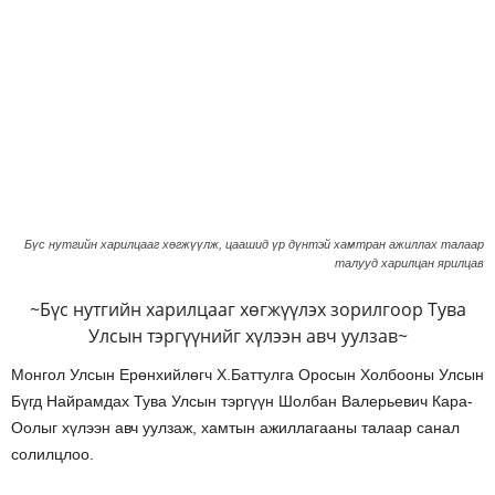
Бүс нутгийн харилцааг хөгжүүлж, цаашид үр дүнтэй хамтран ажиллах талаар
талууд харилцан ярилцав
~Бүс нутгийн харилцааг хөгжүүлэх зорилгоор Тува
Улсын тэргүүнийг хүлээн авч уулзав~
Монгол Улсын Ерөнхийлөгч Х.Баттулга Оросын Холбооны Улсын
Бүгд Найрамдах Тува Улсын тэргүүн Шолбан Валерьевич Кара-
Оолыг хүлээн авч уулзаж, хамтын ажиллагааны талаар санал
солилцлоо.