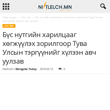
Нүүр хуудас
Улс төр
Бүс нутгийн харилцааг хөгжүүлэх зорилгоор Тува Улсын
тэргүүнийг хүлээн авч уулзав
УЛС ТӨР
Бүс нутгийн харилцааг
хөгжүүлэх зорилгоор Тува
Улсын тэргүүнийг хүлээн авч
уулзав
Нийтлэгч
Mongolia Today
-
2018.05.15
0