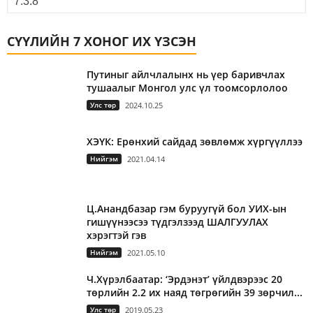
СҮҮЛИЙН 7 ХОНОГ ИХ ҮЗСЭН
Путиныг айлчлалынх нь үер баривчлах
тушаалыг Монгол улс үл тоомсорлолоо
Улс төр
2024.10.25
ХЭҮК: Ерөнхий сайдад зөвлөмж хүргүүллээ
Нийгэм
2021.04.14
Ц.Анандбазар гэм буруугүй бол УИХ-ын
гишүүнээсээ түдгэлзээд ШАЛГУУЛАХ
хэрэгтэй гэв
Нийгэм
2021.05.10
Ч.Хүрэлбаатар: ‘Эрдэнэт’ үйлдвэрээс 20
төрлийн 2.2 их наяд төгрөгийн 39 зөрчил...
Улс төр
2019.05.23