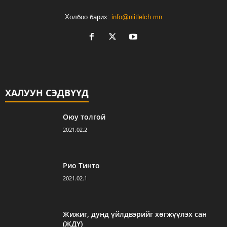
Холбоо барих:
info@niitlelch.mn
ХАЛУУН СЭДВҮҮД
Оюу толгой
2021.02.2
Рио Тинто
2021.02.1
Жижиг, дунд үйлдвэрийг хөгжүүлэх сан
(ЖДҮ)