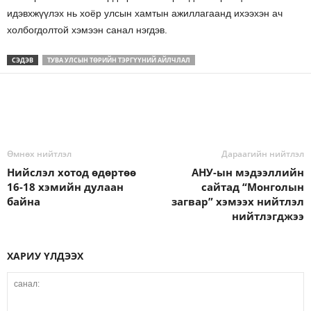
идэвхжүүлэх нь хоёр улсын хамтын ажиллагаанд ихээхэн ач
холбогдолтой хэмээн санал нэгдэв.
СЭДЭВ
ТУВА УЛСЫН ТӨРИЙН ТЭРГҮҮНИЙ АЙЛЧЛАЛ
Өмнөх нийтлэл
Дараагийн нийтлэл
Нийслэл хотод өдөртөө
АНУ-ын мэдээллийн
16-18 хэмийн дулаан
сайтад “Монголын
байна
загвар” хэмээх нийтлэл
нийтлэгджээ
ХАРИУ ҮЛДЭЭХ