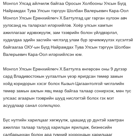
Монгол Улсад айлчилж байгаа Оросын Холбооны Улсын Бүгд
Найрамдах Тува Улсын тэргүүн Шолбан Валерьевич Кара-Оол
Монгол Улсын Ерөнхийлөгч Х.Баттулгад цаг гарган хүлээн авч
уулзсанд нь талархал илэрхийлэв. Хоёр улсын хамтын
ажиллагааг идэвхжүүлж, зам тээврийн болон үйлдвэрлэл,
худалдаа эдийн засгийн чиглэлд улам бүр эрчимжүүлэх хүсэлтэй
байгаагаа ОХУ-ын Бүгд Найрамдах Тува Улсын тэргүүн Шолбан
Валерьевич Кара-Оол илэрхийлсэн юм.
Монгол Улсын Ерөнхийлөгч Х.Баттулга өнгөрсөн оны 9 дүгээр
сард Владивостокын уулзалтын үеэр яригдсан төмөр замын
хойд коридорын хэсэг болох Кызыл-Цагаантолгой чиглэлийн
төмөр замын ажлын явц ямар байгаа талаар сонирхож, мөн тус
улсаас агаарын тээврийн шууд нислэгтэй болох гэх мэт
асуудлаар санал солилцлоо.
Бүс нутгийн харилцааг хөгжүүлж, цаашид үр дүнтэй хамтран
ажиллах талаар талууд харилцан ярилцаж, бизнесийн
салбарынхан болон ард түмний хоорондын харилцааг