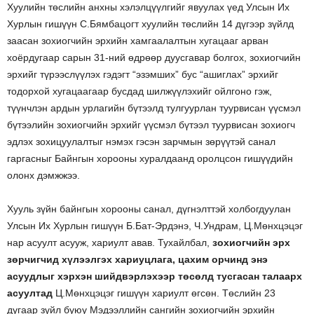
Хуулийн төслийн анхны хэлэлцүүлгийг явуулах үед Улсын Их
Хурлын гишүүн С.Бямбацогт хуулийн төслийн 14 дүгээр зүйлд
заасан зохиогчийн эрхийн хамгаалалтын хугацааг арван
хоёрдугаар сарын 31-ний өдрөөр дуусгавар болгох, зохиогчийн
эрхийг түрээслүүлэх гэдэгт “эзэмших” бус “ашиглах” эрхийг
тодорхой хугацаагаар бусдад шилжүүлэхийг ойлгоно гэж,
түүнчлэн ардын урлагийн бүтээлд тулгуурлан туурвисан үүсмэл
бүтээлийн зохиогчийн эрхийг үүсмэл бүтээл туурвисан зохиогч
эдлэх зохицуулалтыг нэмэх гэсэн зарчмын зөрүүтэй санал
гаргасныг Байнгын хорооны хуралдаанд оролцсон гишүүдийн
олонх дэмжжээ.
Хууль зүйн байнгын хорооны санал, дүгнэлттэй холбогдуулан
Улсын Их Хурлын гишүүн Б.Бат-Эрдэнэ, Ч.Ундрам, Ц.Мөнхцэцэг
нар асуулт асууж, хариулт авав. Тухайлбал,
зохиогчийн эрх
зөрчигчид хүлээлгэх хариуцлага, цахим орчинд энэ
асуудлыг хэрхэн шийдвэрлэхээр төсөлд тусгасан талаарх
асуултад
Ц.Мөнхцэцэг гишүүн хариулт өгсөн. Төслийн 23
дугаар зүйл буюу Мэдээллийн сангийн зохиогчийн эрхийн