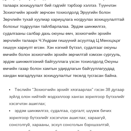
талаарх зохицуулалт бий гэдгийг тэрбээр хэллээ. Түүнчлэн
Зохиогчийн эрхийг зөрчсөн тохиолдолд Эрүүгийн болон
Зөрчлийн тухай хуулиар хариуцлага ногдуулах зохицуулалттай
болохыг тодруулан тайлбарлалаа. Эрдэм шинжилгээ,
судалгааны салбар дахь оюуны өмч, зохиогчийн эрхийн
зөрчлийн талаарх Ч.Ундрам гишүүний асуултад Ц.Мөнхцэцэг
гишүүн хариулт өгсөн. Хэн нэгний бүтээл, судалгааг оюуны
өмчийн болон зохиогчийн эрхийн зөрчилтэй хэмээн сургууль,
эрдэм шинжилгээний байгууллага үзсэн тохиолдолд Оюуны
өмчийн газар болон хамтын удирдлагын байгууллагуудад
хандан магадлуулах зохицуулалтыг төсөлд тусгасан байна.
Төслийн “Зохиогчийн эрхийг хязгаарлах” гэсэн 38 дугаар
зүйлд олон нийтийг мэдээллээр хангах зорилгоор бүтээлийг
хэсэгчлэн ашиглах;
эрдэм шинжилгээ, судалгаа, сургалт, шүүмж бичих
зорилгоор бүтээлийг хэсэгчлэн ашиглах; хараагүй,
сонсголгүй, харааны, эсхүл сонсголын бэрхшээлтэй,