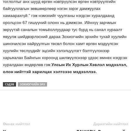
тоглолтыг анх шууд өргөн нэвтрүүлсэн өргөн нэвтрүүлгийн
байгууллагын зөвшөөрлөөр нэгэн зэрэг дамжуулах
хамаарахгүй.” гэж нэмэхийг чуулганы нэгдсэн хуралдаанд
оролцсон 67 гишүүний олонх нь дэмжсэн. Ийнхүү зарчмын
зөрүүтэй саналын томьёоллуудаар тус бүрд нь санал хураалт
явуулж шийдвэрлэсний дараа Зохиогчийн эрхийн тухай хуулийн
шинэчилсэн найруулгын төсөл болон хамт өргөн мэдүүлсэн
хуулийн төслүүдийг эцсийн хэлэлцүүлэгт бэлтгүүлэхээр
харьяалах Байнгын хороонд шилжүүлснээр үдээс өмнөх нэгдсэн
хуралдаан өндөрлөв гэж
Улсын Их Хурлын Хэвлэл мэдээлэл,
олон нийттэй харилцах хэлтсээс мэдээллээ.
СЭДЭВ
ЗОХИОГЧИЙН ЭРХ
Өмнөх нийтлэл
Дараагийн нийтлэл