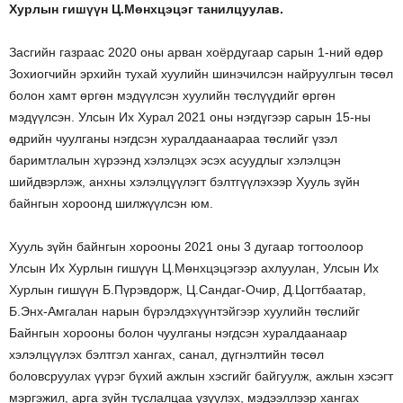
Хурлын гишүүн Ц.Мөнхцэцэг танилцуулав.
Засгийн газраас 2020 оны арван хоёрдугаар сарын 1-ний өдөр
Зохиогчийн эрхийн тухай хуулийн шинэчилсэн найруулгын төсөл
болон хамт өргөн мэдүүлсэн хуулийн төслүүдийг өргөн
мэдүүлсэн. Улсын Их Хурал 2021 оны нэгдүгээр сарын 15-ны
өдрийн чуулганы нэгдсэн хуралдаанаараа төслийг үзэл
баримтлалын хүрээнд хэлэлцэх эсэх асуудлыг хэлэлцэн
шийдвэрлэж, анхны хэлэлцүүлэгт бэлтгүүлэхээр Хууль зүйн
байнгын хороонд шилжүүлсэн юм.
Хууль зүйн байнгын хорооны 2021 оны 3 дугаар тогтоолоор
Улсын Их Хурлын гишүүн Ц.Мөнхцэцэгээр ахлуулан, Улсын Их
Хурлын гишүүн Б.Пүрэвдорж, Ц.Сандаг-Очир, Д.Цогтбаатар,
Б.Энх-Амгалан нарын бүрэлдэхүүнтэйгээр хуулийн төслийг
Байнгын хорооны болон чуулганы нэгдсэн хуралдаанаар
хэлэлцүүлэх бэлтгэл хангах, санал, дүгнэлтийн төсөл
боловсруулах үүрэг бүхий ажлын хэсгийг байгуулж, ажлын хэсэгт
мэргэжил, арга зүйн туслалцаа үзүүлэх, мэдээллээр хангах