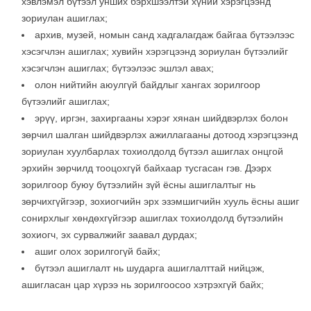
хэвлэмэл бүтээл унших бэрхшээлтэй хүний хэрэгцээнд
зориулан ашиглах;
архив, музей, номын санд хадгалагдаж байгаа бүтээлээс
хэсэгчлэн ашиглах; хувийн хэрэгцээнд зориулан бүтээлийг
хэсэгчлэн ашиглах; бүтээлээс эшлэл авах;
олон нийтийн аюулгүй байдлыг хангах зорилгоор
бүтээлийг ашиглах;
эрүү, иргэн, захиргааны хэрэг хянан шийдвэрлэх болон
зөрчил шалган шийдвэрлэх ажиллагааны дотоод хэрэгцээнд
зориулан хуулбарлах тохиолдолд бүтээл ашиглах онцгой
эрхийн зөрчилд тооцохгүй байхаар тусгасан гэв. Дээрх
зорилгоор буюу бүтээлийн зүй ёсны ашиглалтыг нь
зөрчихгүйгээр, зохиогчийн эрх эзэмшигчийн хууль ёсны ашиг
сонирхлыг хөндөхгүйгээр ашиглах тохиолдолд бүтээлийн
зохиогч, эх сурвалжийг заавал дурдах;
ашиг олох зорилгогүй байх;
бүтээл ашиглалт нь шударга ашиглалттай нийцэж,
ашигласан цар хүрээ нь зорилгоосоо хэтрэхгүй байх;