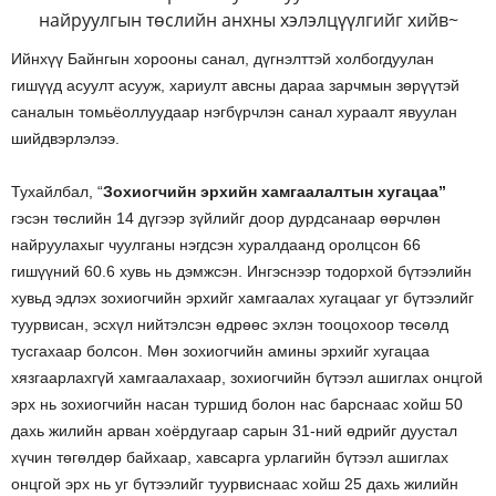
найруулгын төслийн анхны хэлэлцүүлгийг хийв~
Ийнхүү Байнгын хорооны санал, дүгнэлттэй холбогдуулан
гишүүд асуулт асууж, хариулт авсны дараа зарчмын зөрүүтэй
саналын томьёоллуудаар нэгбүрчлэн санал хураалт явуулан
шийдвэрлэлээ.
Тухайлбал, “
Зохиогчийн эрхийн хамгаалалтын хугацаа”
гэсэн төслийн 14 дүгээр зүйлийг доор дурдсанаар өөрчлөн
найруулахыг чуулганы нэгдсэн хуралдаанд оролцсон 66
гишүүний 60.6 хувь нь дэмжсэн. Ингэснээр тодорхой бүтээлийн
хувьд эдлэх зохиогчийн эрхийг хамгаалах хугацааг уг бүтээлийг
туурвисан, эсхүл нийтэлсэн өдрөөс эхлэн тооцохоор төсөлд
тусгахаар болсон. Мөн зохиогчийн амины эрхийг хугацаа
хязгаарлахгүй хамгаалахаар, зохиогчийн бүтээл ашиглах онцгой
эрх нь зохиогчийн насан туршид болон нас барснаас хойш 50
дахь жилийн арван хоёрдугаар сарын 31-ний өдрийг дуустал
хүчин төгөлдөр байхаар, хавсарга урлагийн бүтээл ашиглах
онцгой эрх нь уг бүтээлийг туурвиснаас хойш 25 дахь жилийн