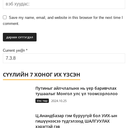
Save my name, email, and website in this browser for the next time I
comment.
Current ye@r
*
СҮҮЛИЙН 7 ХОНОГ ИХ ҮЗСЭН
Путиныг айлчлалынх нь үер баривчлах
тушаалыг Монгол улс үл тоомсорлолоо
Улс төр
2024.10.25
Ц.Анандбазар гэм буруугүй бол УИХ-ын
гишүүнээсээ түдгэлзээд ШАЛГУУЛАХ
хэрэгтэй гэв