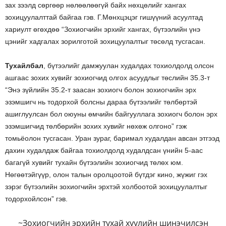
зах зээлд сөргөөр нөлөөлөөгүй байх нөхцөлийг хангах
зохицуулалттай байгаа гэв. Г.Мөнхцэцэг гишүүний асуултад
хариулт өгөхдөө “Зохиогчийн эрхийг хангах, бүтээлийн үнэ
цэнийг хадгалах зорилготой зохицуулалтыг төсөлд тусгасан.
Тухайлбал
, бүтээлийг дамжуулан худалдах тохиолдолд олсон
ашгаас зохих хувийг зохиогчид олгох асуудлыг төслийн 35.3-т
“Энэ зүйлийн 35.2-т заасан зохиогч болон зохиогчийн эрх
эзэмшигч нь тодорхой болсны дараа бүтээлийг төлбөртэй
ашиглуулсан бол оюуны өмчийн байгууллага зохиогч болон эрх
эзэмшигчид төлбөрийн зохих хувийг нөхөж олгоно” гэж
томьёолон тусгасан. Уран зураг, баримал худалдан авсан этгээд
дахин худалдаж байгаа тохиолдолд худалдсан үнийн 5-аас
багагүй хувийг тухайн бүтээлийн зохиогчид төлөх юм.
Нөгөөтэйгүүр, олон талын оролцоотой бүтдэг кино, жүжиг гэх
зэрэг бүтээлийн зохиогчийн эрхтэй холбоотой зохицуулалтыг
тодорхойлсон” гэв.
~Зохиогчийн эрхийн тухай хуулийн шинэчилсэн