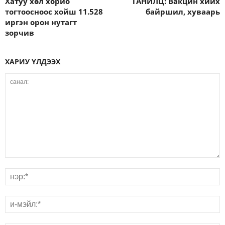
Хатуу хөл хорио
ТАНИЛЦ: Вакцин хийх
тогтоосноос хойш 11.528
байршил, хуваарь
иргэн орон нутагт
зорчив
ХАРИУ ҮЛДЭЭХ