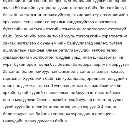
бүтээлийг ашиглах онцгой эрх нь уг бүтээлийг туурвисан өдрөөс
эхлэн 50 жилийн хугацаанд хүчин төгөлдөр байх, бүтээлийн зүй
ёсны ашиглалтыг нь зөрчихгүйгээр, зохиогчийн эрх эзэмшигчийн
эрх, хууль ёсны ашиг сонирхлыг хөндөхгүйгээр ашигласан
бүтээлийн ашигласан хэсгийн хэмжээ нь зорилгоосоо хэтрэхгүй
байх, Зохиогчийн эрхийн тухай хууль тогтоомжийн хэрэгжилтийг
хангах чиглэлээр оюуны өмчийн байгууллагад зөвлөх, бүтээл
ашиглалтын тарифыг хянан баталгаажуулах, төлбөр төлөх,
хуваарилахтай холбоотой гомдлыг урьдчилан шийдвэрлэх чиг
үүрэг бүхий орон тооны бус Зөвлөл байх зэрэг зарчмын зөрүүтэй
28 санал болон найруулгын шинжтэй 3 саналыг ажлын хэсгээс
гаргасныг Хууль зүйн байнгын хуралдаанд оролцсон гишүүдийн
олонх нь дэмжсэн гэлээ. Түүнчлэн ажлын хэсгээс Зохиогчийн
эрхийн тухай хуулийн шинэчилсэн найруулгын төсөлтэй хамт
өргөн мэдүүлсэн Оюуны өмчийн тухай хуульд нэмэлт оруулах
тухай хуулийн төслийн талаарх зарчмын зөрүүтэй 4 санал
боловсруулсныг Байнгын хорооны хуралдаанд оролцсон
гишүүдийн олонх дэмжсэн байна.