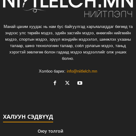
Манай цахим хуудас нь нам бус байгуулгад харъяалагддаг бөгөөд та
эндээс улс төрийн мэдээ, эдийн засгийн мэдээ, өнөөгийн нийгмийн
мэдээ, спортын мэдээ, эрүүл мэндийн мэдээлэл, шинжлэх ухааны
талаар, шинэ технологиин талаар, соёл урлагын мэдээ, таньд
хэрэгтэй зөвлөгөө болон гадаад мэдээ мэдээллийг олж унших
болно.
Холбоо барих:
info@niitlelch.mn
ХАЛУУН СЭДВҮҮД
Оюу толгой