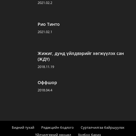
2021.02.2
Рио Тинто
2021.02.1
Жижиг, дунд үйлдвэрийг хөгжүүлэх сан
(ЖДҮ)
2018.11.19
Оффшор
2018.04.4
Бидний тухай
Редакцийн бодлого
Сурталчилгаа байршуулах
Үйлчилгээний нөхцөл
Холбоо барих