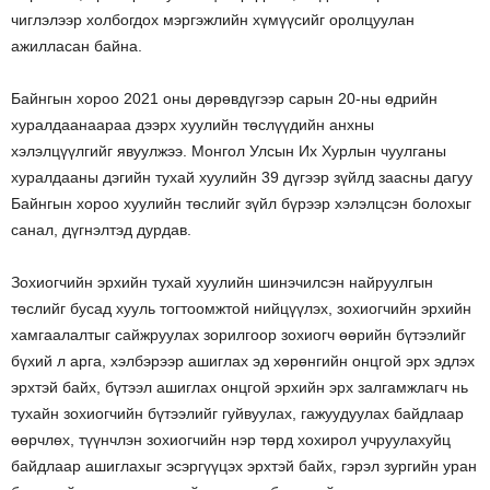
чиглэлээр холбогдох мэргэжлийн хүмүүсийг оролцуулан
ажилласан байна.
Байнгын хороо 2021 оны дөрөвдүгээр сарын 20-ны өдрийн
хуралдаанаараа дээрх хуулийн төслүүдийн анхны
хэлэлцүүлгийг явуулжээ. Монгол Улсын Их Хурлын чуулганы
хуралдааны дэгийн тухай хуулийн 39 дүгээр зүйлд заасны дагуу
Байнгын хороо хуулийн төслийг зүйл бүрээр хэлэлцсэн болохыг
санал, дүгнэлтэд дурдав.
Зохиогчийн эрхийн тухай хуулийн шинэчилсэн найруулгын
төслийг бусад хууль тогтоомжтой нийцүүлэх, зохиогчийн эрхийн
хамгаалалтыг сайжруулах зорилгоор зохиогч өөрийн бүтээлийг
бүхий л арга, хэлбэрээр ашиглах эд хөрөнгийн онцгой эрх эдлэх
эрхтэй байх, бүтээл ашиглах онцгой эрхийн эрх залгамжлагч нь
тухайн зохиогчийн бүтээлийг гуйвуулах, гажуудуулах байдлаар
өөрчлөх, түүнчлэн зохиогчийн нэр төрд хохирол учруулахуйц
байдлаар ашиглахыг эсэргүүцэх эрхтэй байх, гэрэл зургийн уран