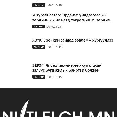
Нийгэм
2021.05.10
Ч.Хүрэлбаатар: ‘Эрдэнэт’ үйлдвэрээс 20
төрлийн 2.2 их наяд төгрөгийн 39 зөрчил...
Улс төр
2019.05.23
ХЭҮК: Ерөнхий сайдад зөвлөмж хүргүүллээ
Нийгэм
2021.04.14
ЭЕРЭГ: Японд инженерээр суралцсан
залуус бүгд ажлын байртай болжээ
Нийгэм
2021.04.15