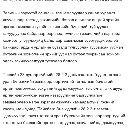
Зарчмын зөрүүтэй саналын томьёоллуудаар санал хураалт
явуулснаар төсөлд зохиогчийн бүтээл ашиглах онцгой эрхийн
эрх залгамжлагч тухайн зохиогчийн бүтээлийг гуйвуулах,
гажуудуулах байдлаар өөрчлөх, түүнчлэн зохиогчийн нэр төрд
хохирол учруулахуйц байдлаар ашиглахыг эсэргүүцэх эрхтэй
байхаар; ардын урлагийн бүтээлд тулгуурлан туурвисан үүсмэл
бүтээлийн зохиогчийн эрхийг үүсмэл бүтээл туурвисан зохиогч
эдлэх зохицуулалтууд тусахаар боллоо.
Төслийн 28 дугаар зүйлийн 28.2.2 дахь заалтын “(үүнд тоглогч
уран бүтээлчийн зөвшөөрлөөр түүний тоглолтын бичлэгийг
өргөн нэвтрүүлэх, эсхүл нийтэд дамжуулах, тоглолтыг анх шууд
өргөн нэвтрүүлсэн өргөн нэвтрүүлгийн байгууллагын
зөвшөөрлөөр нэгэн зэрэг дамжуулах хамаарахгүй)” гэснийг
хасаж, мөн зүйлд “Тайлбар: Энэ хуулийн 28.2.2-т заасан
“дамжуулах” гэдэгт тоглогч уран бүтээлчийн зөвшөөрлөөр түүний
тоглолтын бичлэгийг өргөн нэвтрүүлэх, эсхүл нийтэд дамжуулах,