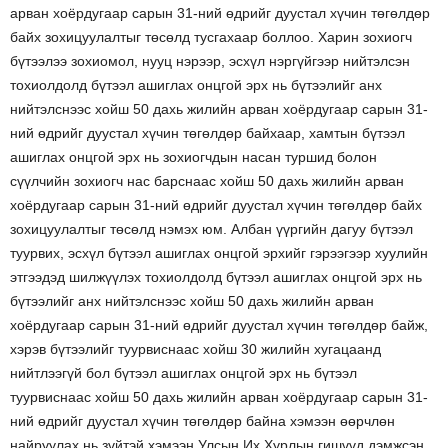
арван хоёрдугаар сарын 31-ний өдрийг дуустал хүчин төгөлдөр
байх зохицуулалтыг төсөлд тусгахаар боллоо. Харин зохиогч
бүтээлээ зохиомол, нууц нэрээр, эсхүл нэргүйгээр нийтэлсэн
тохиолдолд бүтээл ашиглах онцгой эрх нь бүтээлийг анх
нийтэлснээс хойш 50 дахь жилийн арван хоёрдугаар сарын 31-
ний өдрийг дуустал хүчин төгөлдөр байхаар, хамтын бүтээл
ашиглах онцгой эрх нь зохиогчдын насан туршид болон
сүүлчийн зохиогч нас барснаас хойш 50 дахь жилийн арван
хоёрдугаар сарын 31-ний өдрийг дуустал хүчин төгөлдөр байх
зохицуулалтыг төсөлд нэмэх юм. Албан үүргийн дагуу бүтээл
туурвих, эсхүл бүтээл ашиглах онцгой эрхийг гэрээгээр хуулийн
этгээдэд шилжүүлэх тохиолдолд бүтээл ашиглах онцгой эрх нь
бүтээлийг анх нийтэлснээс хойш 50 дахь жилийн арван
хоёрдугаар сарын 31-ний өдрийг дуустал хүчин төгөлдөр байж,
хэрэв бүтээлийг туурвиснаас хойш 30 жилийн хугацаанд
нийтлээгүй бол бүтээл ашиглах онцгой эрх нь бүтээл
туурвиснаас хойш 50 дахь жилийн арван хоёрдугаар сарын 31-
ний өдрийг дуустал хүчин төгөлдөр байна хэмээн өөрчлөн
найруулах нь зүйтэй хэмээн Улсын Их Хурлын гишүүд дэмжсэн.