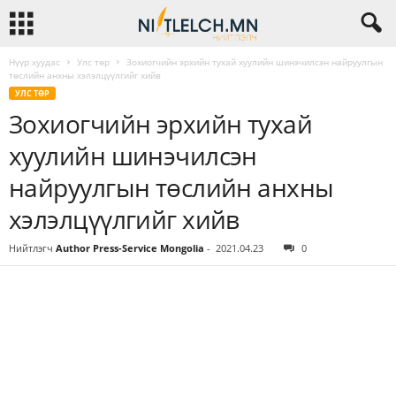
Нүүр хуудас
Улс төр
Зохиогчийн эрхийн тухай хуулийн шинэчилсэн найруулгын
төслийн анхны хэлэлцүүлгийг хийв
УЛС ТӨР
Зохиогчийн эрхийн тухай
хуулийн шинэчилсэн
найруулгын төслийн анхны
хэлэлцүүлгийг хийв
Нийтлэгч
Author Press-Service Mongolia
-
2021.04.23
0