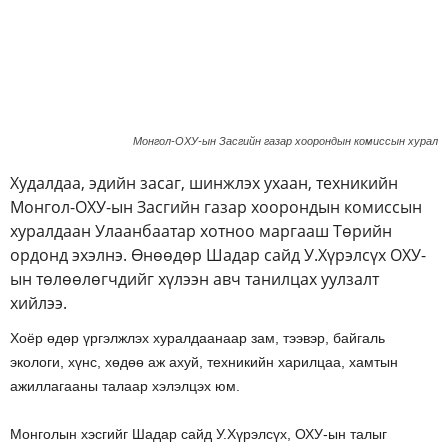
Монгол-ОХУ-ын Засгийн газар хоорондын комиссын хурал
Худалдаа, эдийн засаг, шинжлэх ухаан, техникийн
Монгол-ОХУ-ын Засгийн газар хоорондын комиссын
хуралдаан Улаанбаатар хотноо маргааш Төрийн
ордонд эхэлнэ. Өнөөдөр Шадар сайд У.Хүрэлсүх ОХУ-
ын төлөөлөгчдийг хүлээн авч танилцах уулзалт
хийлээ.
Хоёр өдөр үргэлжлэх хуралдаанаар зам, тээвэр, байгаль
экологи, хүнс, хөдөө аж ахуй, техникийн харилцаа, хамтын
ажиллагааны талаар хэлэлцэх юм.
Монголын хэсгийг Шадар сайд У.Хүрэлсүх, ОХУ-ын талыг