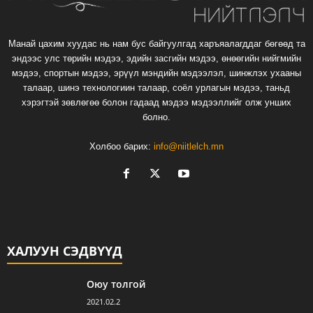
Манай цахим хуудас нь нам бус байгуулгад харъяалагддаг бөгөөд та
эндээс улс төрийн мэдээ, эдийн засгийн мэдээ, өнөөгийн нийгмийн
мэдээ, спортын мэдээ, эрүүл мэндийн мэдээлэл, шинжлэх ухааны
талаар, шинэ технологиин талаар, соёл урлагын мэдээ, таньд
хэрэгтэй зөвлөгөө болон гадаад мэдээ мэдээллийг олж унших
болно.
Холбоо барих:
info@niitlelch.mn
ХАЛУУН СЭДВҮҮД
Оюу толгой
2021.02.2