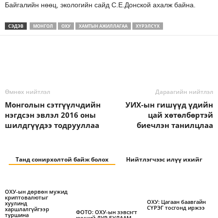
Байгалийн нөөц, экологийн сайд С.Е.Донской ахалж байна.
СЭДЭВ
МОНГОЛ
ОХУ
ХАМТЫН АЖИЛЛАГАА
ХҮРЭЛСҮХ
Өмнөх нийтлэл
Дараагийн нийтлэл
Монголын сэтгүүлчдийн
УИХ-ын гишүүд үдийн
нэгдсэн эвлэл 2016 оны
цай хөтөлбөртэй
шилдгүүдээ тодрууллаа
биечлэн танилцлаа
Танд сонирхолтой байж болох
Нийтлэгчээс илүү ихийг
ОХУ-ын дөрвөн мужид
криптовалютыг
ОХУ: Цагаан баавгайн
хуулинд
СҮРЭГ тосгонд иржээ
харшлалгүйгээр
ФОТО: ОХУ-ын зэвсэгт
туршина
хүчний ДУР БУЛААМ