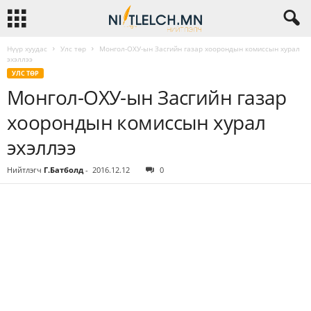
Нүүр хуудас
Улс төр
Монгол-ОХУ-ын Засгийн газар хоорондын комиссын хурал
эхэллээ
УЛС ТӨР
Монгол-ОХУ-ын Засгийн газар
хоорондын комиссын хурал
эхэллээ
Нийтлэгч
Г.Батболд
-
2016.12.12
0