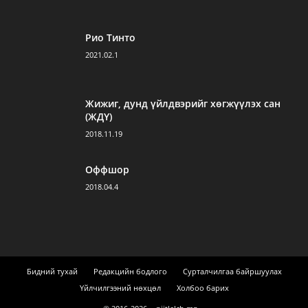
Рио Тинто
2021.02.1
Жижиг, дунд үйлдвэрийг хөгжүүлэх сан
(ЖДҮ)
2018.11.19
Оффшор
2018.04.4
Бидний тухай
Редакцийн бодлого
Сурталчилгаа байршуулах
Үйлчилгээний нөхцөл
Холбоо барих