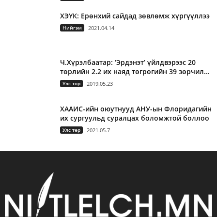
ХЭҮК: Ерөнхий сайдад зөвлөмж хүргүүллээ
Нийгэм
2021.04.14
Ч.Хүрэлбаатар: ‘Эрдэнэт’ үйлдвэрээс 20
төрлийн 2.2 их наяд төгрөгийн 39 зөрчил...
Улс төр
2019.05.23
ХААИС-ийн оюутнууд АНУ-ын Флоридагийн
их сургуульд суралцах боломжтой боллоо
Улс төр
2021.05.7