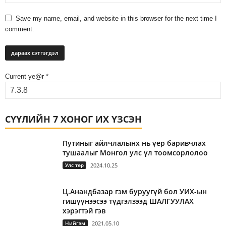
Save my name, email, and website in this browser for the next time I
comment.
Current ye@r
*
СҮҮЛИЙН 7 ХОНОГ ИХ ҮЗСЭН
Путиныг айлчлалынх нь үер баривчлах
тушаалыг Монгол улс үл тоомсорлолоо
Улс төр
2024.10.25
Ц.Анандбазар гэм буруугүй бол УИХ-ын
гишүүнээсээ түдгэлзээд ШАЛГУУЛАХ
хэрэгтэй гэв
Нийгэм
2021.05.10