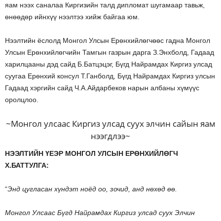
яам нээх саналаа Киргизийн талд дипломат шугамаар тавьж,
өнөөдөр ийнхүү нээлтээ хийж байгаа юм.
Нээлтийн ёслолд Монгол Улсын Ерөнхийлөгчөөс гадна Монгол
Улсын Ерөнхийлөгчийн Тамгын газрын дарга З.Энхболд, Гадаад
харилцааны дэд сайд Б.Батцэцэг, Бүгд Найрамдах Киргиз улсад
суугаа Ерөнхий консул Т.Ганболд, Бүгд Найрамдах Киргиз улсын
Гадаад хэргийн сайд Ч.А.Айдарбеков нарын албаны хүмүүс
оролцлоо.
~Монгол улсаас Киргиз улсад суух элчин сайын яам
нээгдлээ~
НЭЭЛТИЙН ҮЕЭР МОНГОЛ УЛСЫН ЕРӨНХИЙЛӨГЧ
Х.БАТТУЛГА:
“
Энд цугласан хүндэт ноёд оо, зочид, анд нөхөд өө.
Монгол Улсаас Бүгд Найрамдах Киргиз улсад суух Элчин