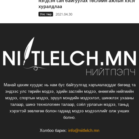
нэгдсэн сан байгуулах төслийн ажлын хэсэг
хуралдлаа
Улс төр
2021.04.30
Манай цахим хуудас нь нам бус байгуулгад харъяалагддаг бөгөөд та
эндээс улс төрийн мэдээ, эдийн засгийн мэдээ, өнөөгийн нийгмийн
мэдээ, спортын мэдээ, эрүүл мэндийн мэдээлэл, шинжлэх ухааны
талаар, шинэ технологиин талаар, соёл урлагын мэдээ, таньд
хэрэгтэй зөвлөгөө болон гадаад мэдээ мэдээллийг олж унших
болно.
Холбоо барих:
info@niitlelch.mn