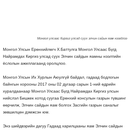
Монгол улсаас Киргиз улсад суух элчин сайын яам нээгдлээ
Монгол Улсын Ерөнхийлөгч Х.Баттулга Монгол Улсаас Бүгд
Найрамдах Киргиз улсад суух Элчин сайдын яамны нээлтийн
ёслолын ажиллагаанд оролцлоо.
Монгол Улсын Их Хурлын Аюулгүй байдал, гадаад бодлогын
байнгын хорооны 2017 оны 02 дугаар сарын 1-ний өдрийн
хуралдаанаар Монгол Улсаас Бүгд Найрамдах Киргиз улсын
нийслэл Бишкек хотод суугаа Ерөнхий консулын газрын түвшинг
өөрчилж, Элчин сайдын яам болгох Засгийн газрын саналыг
зөвшилцөн дэмжсэн юм.
Энэ шийдвэрийн дагуу Гадаад харилцааны яам Элчин сайдын