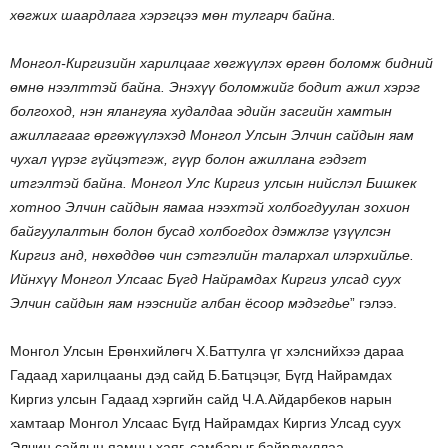
хөгжих шаардлага хэрэгцээ мөн тулгарч байна.
Монгол-Киргизийн харилцааг хөгжүүлэх өргөн боломж бидний
өмнө нээлттэй байна. Энэхүү боломжийг бодит ажил хэрэг
болгоход, нэн ялангуяа худалдаа эдийн засгийн хамтын
ажиллагааг өргөжүүлэхэд Монгол Улсын Элчин сайдын яам
чухал үүрэг гүйцэтгэж, гүүр болон ажиллана гэдэгт
итгэлтэй байна. Монгол Улс Киргиз улсын нийслэл Бишкек
хотноо Элчин сайдын яамаа нээхтэй холбогдуулан зохион
байгуулалтын болон бусад холбогдох дэмжлэг үзүүлсэн
Киргиз анд, нөхөддөө чин сэтгэлийн талархал илэрхийлье.
Ийнхүү Монгол Улсаас Бүгд Найрамдах Киргиз улсад суух
Элчин сайдын яам нээснийг албан ёсоор мэдэгдье
” гэлээ.
Монгол Улсын Ерөнхийлөгч Х.Баттулга үг хэлснийхээ дараа
Гадаад харилцааны дэд сайд Б.Батцэцэг, Бүгд Найрамдах
Киргиз улсын Гадаад хэргийн сайд Ч.А.Айдарбеков нарын
хамтаар Монгол Улсаас Бүгд Найрамдах Киргиз Улсад суух
Элчин сайдын яамны хаяг, самбарыг байрлууллаа.