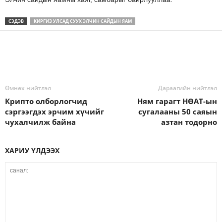
СЭДЭВ
КИРГИЗ УЛСАД СУУХ ЭЛЧИН САЙДЫН ЯАМ
Өмнөх нийтлэл
Дараагийн нийтлэл
Крипто олборлогчид
Ням гарагт НӨАТ-ын
сэргээгдэх эрчим хүчийг
сугалааны 50 саяын
чухалчилж байна
азтан тодорно
ХАРИУ ҮЛДЭЭХ