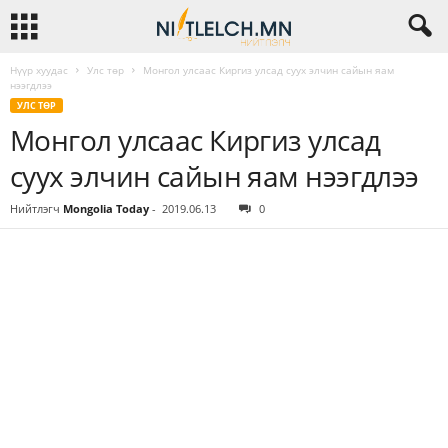
Нүүр хуудас
Улс төр
Монгол улсаас Киргиз улсад суух элчин сайын яам
нээгдлээ
УЛС ТӨР
Монгол улсаас Киргиз улсад
суух элчин сайын яам нээгдлээ
Нийтлэгч
Mongolia Today
-
2019.06.13
0