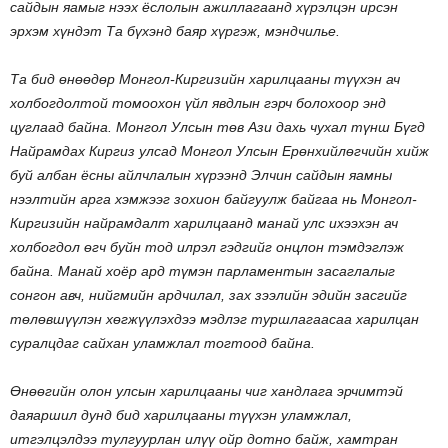
сайдын яамыг нээх ёслолын ажиллагаанд хүрэлцэн ирсэн
эрхэм хүндэт Та бүхэнд баяр хүргэж, мэндчилье.
Та бид өнөөдөр Монгол-Киргизийн харилцааны түүхэн ач
холбогдолтой томоохон үйл явдлын гэрч болохоор энд
цуглаад байна. Монгол Улсын төв Ази дахь чухал түнш Бүгд
Найрамдах Киргиз улсад Монгол Улсын Ерөнхийлөгчийн хийж
буй албан ёсны айлчлалын хүрээнд Элчин сайдын яамны
нээлтийн арга хэмжээг зохион байгуулж байгаа нь Монгол-
Киргизийн найрамдалт харилцаанд манай улс ихээхэн ач
холбогдол өгч буйн тод илрэл гэдгийг онцлон тэмдэглэж
байна. Манай хоёр ард түмэн парламентын засаглалыг
сонгон авч, нийгмийн ардчилал, зах зээлийн эдийн засгийг
төлөвшүүлэн хөгжүүлэхдээ мэдлэг туршлагаасаа харилцан
суралцдаг сайхан уламжлал тогтоод байна.
Өнөөгийн олон улсын харилцааны чиг хандлага эрчимтэй
даяаршил дунд бид харилцааны түүхэн уламжлал,
итгэлцэлдээ тулгуурлан илүү ойр дотно байж, хамтран