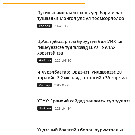
Путиныг айлчлалынх нь үер баривчлах
тушаалыг Монгол улс үл тоомсорлолоо
Улс төр
2024.10.25
Ц.Анандбазар гэм буруугүй бол УИХ-ын
гишүүнээсээ түдгэлзээд ШАЛГУУЛАХ
хэрэгтэй гэв
Нийгэм
2021.05.10
Ч.Хүрэлбаатар: ‘Эрдэнэт’ үйлдвэрээс 20
төрлийн 2.2 их наяд төгрөгийн 39 зөрчил...
Улс төр
2019.05.23
ХЭҮК: Ерөнхий сайдад зөвлөмж хүргүүллээ
Нийгэм
2021.04.14
Үндэсний баялгийн болон хуримтлалын