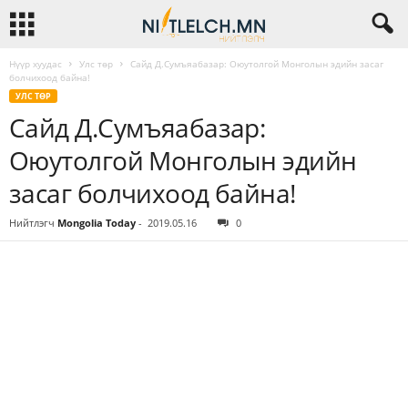
Нүүр хуудас
Улс төр
Сайд Д.Сумъяабазар: Оюутолгой Монголын эдийн засаг
болчихоод байна!
УЛС ТӨР
Сайд Д.Сумъяабазар:
Оюутолгой Монголын эдийн
засаг болчихоод байна!
Нийтлэгч
Mongolia Today
-
2019.05.16
0