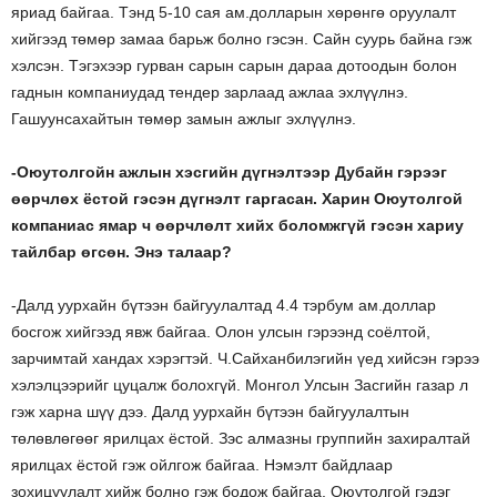
яриад байгаа. Тэнд 5-10 сая ам.долларын хөрөнгө оруулалт
хийгээд төмөр замаа барьж болно гэсэн. Сайн суурь байна гэж
хэлсэн. Тэгэхээр гурван сарын сарын дараа дотоодын болон
гаднын компаниудад тендер зарлаад ажлаа эхлүүлнэ.
Гашуунсахайтын төмөр замын ажлыг эхлүүлнэ.
-Оюутолгойн ажлын хэсгийн дүгнэлтээр Дубайн гэрээг
өөрчлөх ёстой гэсэн дүгнэлт гаргасан. Харин Оюутолгой
компаниас ямар ч өөрчлөлт хийх боломжгүй гэсэн хариу
тайлбар өгсөн. Энэ талаар?
-Далд уурхайн бүтээн байгуулалтад 4.4 тэрбум ам.доллар
босгож хийгээд явж байгаа. Олон улсын гэрээнд соёлтой,
зарчимтай хандах хэрэгтэй. Ч.Сайханбилэгийн үед хийсэн гэрээ
хэлэлцээрийг цуцалж болохгүй. Монгол Улсын Засгийн газар л
гэж харна шүү дээ. Далд уурхайн бүтээн байгуулалтын
төлөвлөгөөг ярилцах ёстой. Зэс алмазны группийн захиралтай
ярилцах ёстой гэж ойлгож байгаа. Нэмэлт байдлаар
зохицуулалт хийж болно гэж бодож байгаа. Оюутолгой гэдэг