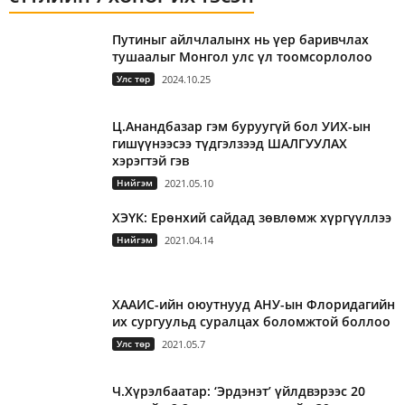
Путиныг айлчлалынх нь үер баривчлах
тушаалыг Монгол улс үл тоомсорлолоо
Улс төр
2024.10.25
Ц.Анандбазар гэм буруугүй бол УИХ-ын
гишүүнээсээ түдгэлзээд ШАЛГУУЛАХ
хэрэгтэй гэв
Нийгэм
2021.05.10
ХЭҮК: Ерөнхий сайдад зөвлөмж хүргүүллээ
Нийгэм
2021.04.14
ХААИС-ийн оюутнууд АНУ-ын Флоридагийн
их сургуульд суралцах боломжтой боллоо
Улс төр
2021.05.7
Ч.Хүрэлбаатар: ‘Эрдэнэт’ үйлдвэрээс 20