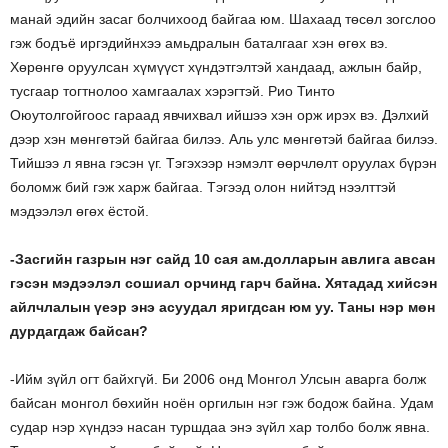
манай эдийн засаг болчихоод байгаа юм. Шахаад төсөл зогслоо
гэж бодъё иргэдийнхээ амьдралын баталгааг хэн өгөх вэ.
Хөрөнгө оруулсан хүмүүст хүндэтгэлтэй хандаад, ажлын байр,
тусгаар тогтнолоо хамгаалах хэрэгтэй. Рио Тинто
Оюутолгойгоос гараад явчихвал ийшээ хэн орж ирэх вэ. Дэлхий
дээр хэн мөнгөтэй байгаа билээ. Аль улс мөнгөтэй байгаа билээ.
Тийшээ л явна гэсэн үг. Тэгэхээр нэмэлт өөрчлөлт оруулах бүрэн
боломж бий гэж харж байгаа. Тэгээд олон нийтэд нээлттэй
мэдээлэл өгөх ёстой.
-Засгийн газрын нэг сайд 10 сая ам.долларын авлига авсан
гэсэн мэдээлэл сошиал орчинд гарч байна. Хятадад хийсэн
айлчлалын үеэр энэ асуудал яригдсан юм уу. Таны нэр мөн
дурдагдаж байсан?
-Ийм зүйл огт байхгүй. Би 2006 онд Монгол Улсын аварга болж
байсан монгол бөхийн ноён оргилын нэг гэж бодож байна. Удам
судар нэр хүндээ насан туршдаа энэ зүйл хар толбо болж явна.