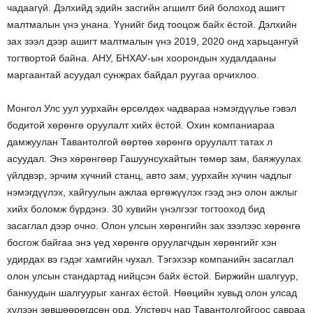
чадаагүй. Дэлхийд эдийн засгийн агшилт бий болоход ашигт
малтмалын үнэ унана. Үүнийг бид тооцож байх ёстой. Дэлхийн
зах зээл дээр ашигт малтмалын үнэ 2019, 2020 онд харьцангуй
тогтвортой байна. АНУ, БНХАУ-ын хоорондын худалдааны
маргаантай асуудал сунжрах байдал руугаа орчихлоо.
Монгол Улс уул уурхайн өрсөлдөх чадвараа нэмэгдүүлье гэвэл
бодитой хөрөнгө оруулалт хийх ёстой. Охин компаниараа
дамжуулан Тавантолгой өөртөө хөрөнгө оруулалт татах л
асуудал. Энэ хөрөнгөөр Гашуунсухайтын төмөр зам, баяжуулах
үйлдвэр, эрчим хүчний станц, авто зам, уурхайн хүчин чадлыг
нэмэгдүүлэх, хайгуулын ажлаа өргөжүүлэх гээд энэ олон ажлыг
хийх боломж бүрдэнэ. 30 хувийн үнэлгээг тогтооход бид
засаглал дээр очно. Олон улсын хөрөнгийн зах зээлээс хөрөнгө
босгож байгаа энэ үед хөрөнгө оруулагчдын хөрөнгийг хэн
удирдах вэ гэдэг хамгийн чухал. Тэгэхээр компанийн засаглал
олон улсын стандартад нийцсэн байх ёстой. Биржийн шалгуур,
банкуудын шалгуурыг хангах ёстой. Нөөцийн хувьд олон улсад
хүлээн зөвшөөрөгдсөн орд. Улстөрч нар Тавантолгойгоос савраа