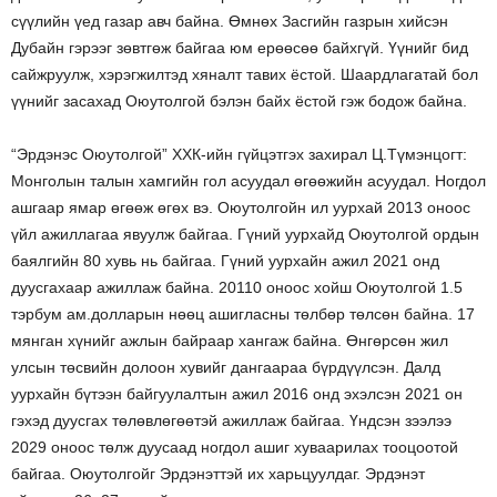
сүүлийн үед газар авч байна. Өмнөх Засгийн газрын хийсэн
Дубайн гэрээг зөвтгөж байгаа юм ерөөсөө байхгүй. Үүнийг бид
сайжруулж, хэрэгжилтэд хяналт тавих ёстой. Шаардлагатай бол
үүнийг засахад Оюутолгой бэлэн байх ёстой гэж бодож байна.
“Эрдэнэс Оюутолгой” ХХК-ийн гүйцэтгэх захирал Ц.Түмэнцогт:
Монголын талын хамгийн гол асуудал өгөөжийн асуудал. Ногдол
ашгаар ямар өгөөж өгөх вэ. Оюутолгойн ил уурхай 2013 оноос
үйл ажиллагаа явуулж байгаа. Гүний уурхайд Оюутолгой ордын
баялгийн 80 хувь нь байгаа. Гүний уурхайн ажил 2021 онд
дуусгахаар ажиллаж байна. 20110 оноос хойш Оюутолгой 1.5
тэрбум ам.долларын нөөц ашигласны төлбөр төлсөн байна. 17
мянган хүнийг ажлын байраар хангаж байна. Өнгөрсөн жил
улсын төсвийн долоон хувийг дангаараа бүрдүүлсэн. Далд
уурхайн бүтээн байгуулалтын ажил 2016 онд эхэлсэн 2021 он
гэхэд дуусгах төлөвлөгөөтэй ажиллаж байгаа. Үндсэн зээлээ
2029 оноос төлж дуусаад ногдол ашиг хуваарилах тооцоотой
байгаа. Оюутолгойг Эрдэнэттэй их харьцуулдаг. Эрдэнэт