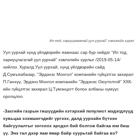
Ил тод, хариуцлагатай уул уурхай” хэвлэлийн хурал
Уул уурхай хүнд үйлдвэрийн яамнаас сар бүр хийдэг “Ил тод,
хариуцлагатай уул уурхай” хэвлэлийн хурлыг /2019-05-14/
хийлээ. Хуралд Уул уурхай, хүнд үйлдвэрийн сайд
Д.Сумъяабазар, “Эрдэнэс Монгол” компанийн гүйцэтгэх захирал
П.Ганхүү, Эрдэнэ Монгол компанийн “Эрдэнэс Оюутолгой” ХХК-
ийн гүйцэтгэх захирал Ц.Түмэнцогт болон албаны хүмүүс
оролцлоо.
-Засгийн газрын гишүүдийн хэтэрхий популист мэдэгдлүүд
хувьцаа эзэмшигчдийг үргээх, далд уурхайн бүтээн
байгуулалтыг зогсоох эрсдэл бий болгож байгаа юм биш
үү. Энэ тал дээр яам ямар байр суурьтай байгаа вэ?