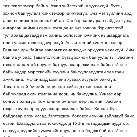
тат гэж хэлмээр байна. Ажил хийлгэхгүй, явуулахгүй. Бүтэц
зохион байгуулалт хийх гэхээр хийлгэхгүй. Энэ мэт зүйлийн ард
ашиг сонирхол маш их байгаа. Салбар хариуцсан сайдын хувьд
өнгөрсөн найман сарын хугацаанд энэ зовлон бэрхшээлтэй
тулгараад даваад явж байна. Боловсон хүчнийх нь шаардлага
олон улсын төвшинд хүрэхгүй. Англи хэлтэй хүн маш ховор.
Гаднаас ирж байгаа зөвлөмж саналуудыг орчуулж чадахгүй. Ийм
байгаа учраас Тавантолгойн бүтэц зохион байгуулалтыг Засгийн
газарт яаралтай оруулж батлуулахаар ажиллаж байна. Ингэж
байж өндөр мэргэжлийн хуулийн байгууллагуудтай хамтран
ажиллана. IPO хийхэд компани хуваах асуудал байхгүй.
Тавантолгой бүтцийн өөрчлөлт хийгээд охин компани
байгуулаад охин компаниа доош нь байгуулна. Үүнээс өөр
сонголт байхгүй. Компанийн бүтцийн өөрчлөлтийг Засгийн
газрын хурлаар оруулахаар ажиллаж байна. Хараат бус
байдлаар олон улсад бэлтгэгдсэн боловсон хүчин зайлшгүй байх
ёстой. Шаардлагатай тохиолдолд ТУЗ-д нь гадаадын аудитор,
санхүүч, хуулийн хүмүүсийг оруулна гэж бодож байгаа. Ингэж