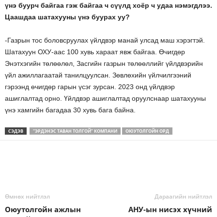
үнэ буурч байгаа гэж байгаа ч сүүлд хоёр ч удаа нэмэгдлээ.
Цаашдаа шатахууны үнэ буурах уу?
-Газрын тос боловсруулах үйлдвэр манай улсад маш хэрэгтэй.
Шатахуун ОХУ-аас 100 хувь хараат явж байгаа. Өчигдөр
Энэтхэгийн төлөөлөл, Засгийн газрын төлөөллийг үйлдвэрийн
үйл ажиллагаатай танилцуулсан. Зөвлөхийн үйлчилгээний
гэрээнд өчигдөр гарын үсэг зурсан. 2023 онд үйлдвэр
ашиглалтад орно. Үйлдвэр ашиглалтад оруулснаар шатахууны
үнэ хамгийн багадаа 30 хувь бага байна.
СЭДЭВ
“ЭРДЭНЭС ТАВАН ТОЛГОЙ” КОМПАНИ
ОЮУТОЛГОЙН ОРД
Өмнөх нийтлэл
Дараагийн нийтлэл
Оюутолгойн ажлын
АНУ-ын нисэх хүчний