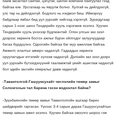
байж засаглал сайтай, цэгцтэй, шилэн компани байгуулах гээд
байгаа юм. Урсгалаар нь явуулж болно. Хулгай нь дийлдэхгүй,
улс төр нь дийлдэхгүй. Бодлого нь нэгдмэл биш. Иймэрхүү
байдлаар явбал бид уул уурхайг хийгээд хэрэггүй. Зурагдугаар
сарын 1-нээс шинэ Тендерийн хууль хэрэгжиж эхэлнэ. Хуучин
Тендерийн хууль үнэхээр будлиантай. Олон улсын зах зээл
дээрээс хөрөнгө босгох ажлыг бүрэн ойлгодог залуучуудаар
багаа бүрдүүлнэ. Одоогийн байгаа баг муу ажиллаж байгаа.
Амжилт, ялалтыг авчирч чадахгүй. Гадаадын хөрөнгө
оруулагчдын итгэлийг хүлээж чадахгүй. Дэлхийн зах зээл дээрх
уул уурхайн бүтээгдэхүүний тааламжтай үеийг ашиглаж чадахгүй
бол эдийн засгийн хямралыг давж чадахгүй.
-Тавантолгой-Гашуунсухайт чиглэлийн төмөр замыг
Солонгосын тал барина гэсэн мэдээлэл байна?
-Зүүнбаянгийн төмөр замыг Тавантолгойн ашгаар барих
шийдвэрийг гаргасан. Үүнээс 3-4 сарын дараа Гашуунсухайтын
төмөр замын ажил эхэлнэ. Хуучин байгаа овоолго шороо гэж