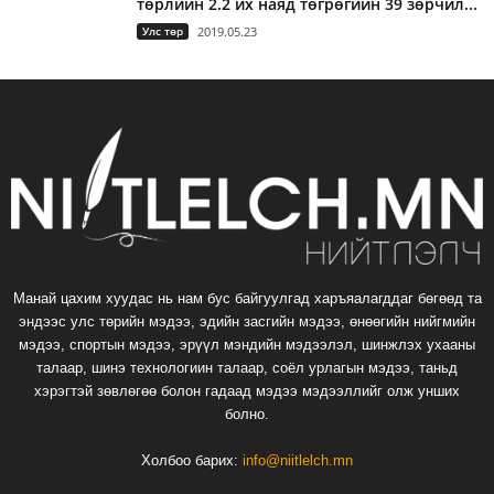
төрлийн 2.2 их наяд төгрөгийн 39 зөрчил...
Улс төр
2019.05.23
Манай цахим хуудас нь нам бус байгуулгад харъяалагддаг бөгөөд та
эндээс улс төрийн мэдээ, эдийн засгийн мэдээ, өнөөгийн нийгмийн
мэдээ, спортын мэдээ, эрүүл мэндийн мэдээлэл, шинжлэх ухааны
талаар, шинэ технологиин талаар, соёл урлагын мэдээ, таньд
хэрэгтэй зөвлөгөө болон гадаад мэдээ мэдээллийг олж унших
болно.
Холбоо барих:
info@niitlelch.mn