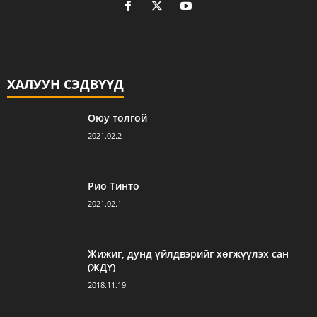
ХАЛУУН СЭДВҮҮД
Оюу толгой
2021.02.2
Рио Тинто
2021.02.1
Жижиг, дунд үйлдвэрийг хөгжүүлэх сан
(ЖДҮ)
2018.11.19