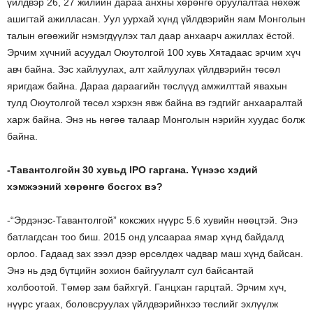
үйлдвэр 26, 27 жилийн дараа анхны хөрөнгө оруулалтаа нөхөж
ашигтай ажилласан. Уул уурхай хүнд үйлдвэрийн яам Монголын
талын өгөөжийг нэмэгдүүлэх тал даар анхаарч ажиллах ёстой.
Эрчим хүчний асуудал Оюутолгой 100 хувь Хятадаас эрчим хүч
авч байна. Зэс хайлуулах, алт хайлуулах үйлдвэрийн төсөл
яригдаж байна. Дараа дараагийн төслүүд амжилттай явахын
тулд Оюутолгой төсөл хэрхэн явж байна вэ гэдгийг анхааралтай
харж байна. Энэ нь нөгөө талаар Монголын нэрийн хуудас болж
байна.
-Тавантолгойн 30 хувьд IPO гаргана. Үүнээс хэдий
хэмжээний хөрөнгө босгох вэ?
-“Эрдэнэс-Тавантолгой” коксжих нүүрс 5.6 хувийн нөөцтэй. Энэ
батлагдсан тоо биш. 2015 онд улсаараа ямар хүнд байдалд
орлоо. Гадаад зах зээл дээр өрсөлдөх чадвар маш хүнд байсан.
Энэ нь дэд бүтцийн зохион байгуулалт сул байсантай
холбоотой. Төмөр зам байхгүй. Ганцхан гарцтай. Эрчим хүч,
нүүрс угаах, боловсруулах үйлдвэрийнхээ төслийг эхлүүлж