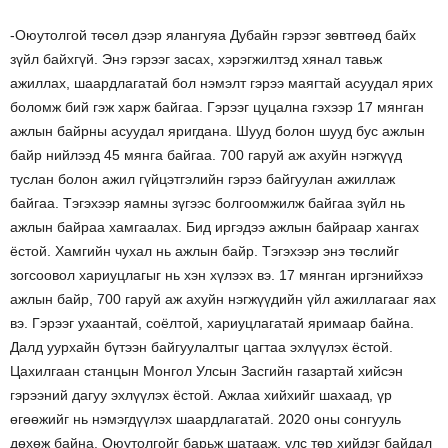
-Оюутолгой төсөл дээр ялангуяа Дубайн гэрээг зөвтгөөд байх
зүйл байхгүй. Энэ гэрээг засах, хэрэгжилтэд хянал тавьж
ажиллах, шаардлагатай бол нэмэлт гэрээ маягтай асуудал ярих
боломж бий гэж харж байгаа. Гэрээг цуцална гэхээр 17 мянган
ажлын байрны асуудал яригдана. Шууд болон шууд бус ажлын
байр нийлээд 45 мянга байгаа. 700 гаруй аж ахуйн нэгжүүд
туслан болон ажил гүйцэтгэлийн гэрээ байгуулан ажиллаж
байгаа. Тэгэхээр яамны зүгээс болгоомжилж байгаа зүйл нь
ажлын байраа хамгаалах. Бид иргэдээ ажлын байраар хангах
ёстой. Хамгийн чухал нь ажлын байр. Тэгэхээр энэ төслийг
зогсоовол хариуцлагыг нь хэн хүлээх вэ. 17 мянган иргэнийхээ
ажлын байр, 700 гаруй аж ахуйн нэгжүүдийн үйл ажиллагааг яах
вэ. Гэрээг ухаантай, соёлтой, хариуцлагатай яримаар байна.
Далд уурхайн бүтээн байгуулалтыг цагтаа эхлүүлэх ёстой.
Цахилгаан станцын Монгол Улсын Засгийн газартай хийсэн
гэрээний дагуу эхлүүлэх ёстой. Ажлаа хийхийг шахаад, үр
өгөөжийг нь нэмэгдүүлэх шаардлагатай. 2020 оны сонгууль
дөхөж байна. Оюутолгойг барьж шатааж, улс төр хийдэг байдал