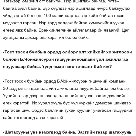
Тэгэхээр юм зүйл огт байхгүй. Нэр ашиглаж байгаа, гүтгэж
байгаа зүйл байна. Бүр сүүлдээ нэр ашиглаад нүүрс баяжуулах
үйлдвэртай болсон, 100 машинаар тээвэр хийж байгаа гэсэн
мэдээлэл гарсан. Нэр төрд халдаж байгаа хүмүүсийг шүүхэд
өгөөд явж байна. Ерөнхийлөгчийн айлчлалаар би яваагүй. Цаг
хугацааны эрхээр энэ хэрэг ил болох байх.
-Тост тосон бумбын ордод олборлолт хийхийг хориглосон
боловч Б.Чойжилсүрэн гишүүний компани үйл ажиллагаа
явуулсаар байна. Үүнд ямар нэгэн хяналт бий юү?
-Тост тосон бумбын ордод Б.Чойжилсүрэн гишүүний компани
30-аад км-ын цаанаас үйл ажиллагаа явуулж байгаа юм билээ.
Үүнийг газар дээр нь очоод олон нийтэд үнэн зөв мэдээллийг
өгөх хэрэгтэй. Их хурал хууль бус уул уурхайг дэмжсэн шийдвэр
гаргасан шүү. Эрдэс баялгийн тухай хуулийг унагасан гишүүдийг
сайн тогтоогоод авах хэрэгтэй.
-Шатахууны үнэ нэмэгдээд байна. Засгийн газар шатахууны