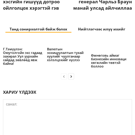
хэсгийн гишүүд дотроо
генерал Чарльз Браун
ойлголцох хэрэгтэй гэв
манай улсад айлчиллаа
Танд сонирхолтой байж болох
Нийтлэгчээс илүү ихийг
Г.Тэмүүлэн:
Валютын
Оюутолгойн экс гадаад
зохицуулалтын тухай
Өмнөговь аймаг
захирал Уул уурхайн
хуулийг чуулганаар
бизнесийн инноваци
сайдад зөвлөөд явж
хэлэлцэхийг хүслээ
хөгжлийн төвтэй
байна!
боллоо
ХАРИУ ҮЛДЭЭХ