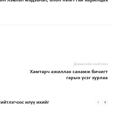
Дараагийн нийтлэл
Хамтарч ажиллах санамж бичигт
гарын үсэг зурлаа
ийтлэгчээс илүү ихийг