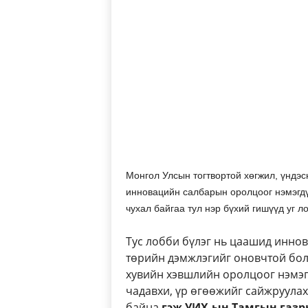
Монгол Улсын тогтвортой хөгжил, үндэ
инновацийн салбарын оролцоог нэмэгдүү
чухал байгаа тул нэр бүхий гишүүд уг л
Тус лобби бүлэг нь цаашид инно
төрийн дэмжлэгийг оновчтой бол
хувийн хэвшлийн оролцоог нэмэг
чадавхи, үр өгөөжийг сайжруула
байна
гэж УИХ-ын Тамгын газр