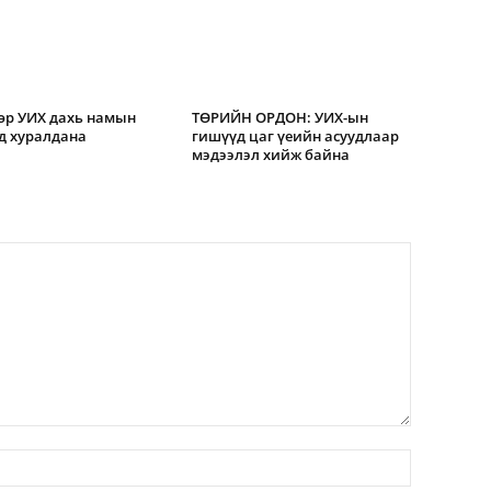
өр УИХ дахь намын
ТӨРИЙН ОРДОН: УИХ-ын
д хуралдана
гишүүд цаг үеийн асуудлаар
мэдээлэл хийж байна