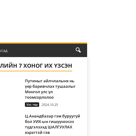
усад
ҮЛИЙН 7 ХОНОГ ИХ ҮЗСЭН
Путиныг айлчлалынх нь
үер баривчлах тушаалыг
Монгол улс үл
тоомсорлолоо
Улс төр
2024.10.25
Ц.Анандбазар гэм буруугүй
бол УИХ-ын гишүүнээсээ
түдгэлзээд ШАЛГУУЛАХ
хэрэгтэй гэв