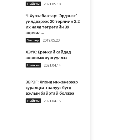
Нийгэм
2021.05.10
Ч.Хүрэлбаатар: ‘Эрдэнэт’
үйлдвэрээс 20 төрлийн 2.2
их наяд төгрөгийн 39
зөрчил...
Улс төр
2019.05.23
ХЭҮК: Ерөнхий сайдад
зөвлөмж хүргүүллээ
Нийгэм
2021.04.14
ЭЕРЭГ: Японд инженерээр
суралцсан залуус бүгд
ажлын байртай болжээ
Нийгэм
2021.04.15