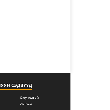
ЛУУН СЭДВҮҮД
Оюу толгой
2021.02.2