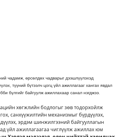
сний чадамж, өрсөлдөх чадварыг дээшлүүлэхэд
лэх, түүний бүтээлч цогц үйл ажиллагааг хангах явдал
обби бүлгийг байгуулж ажиллахаар санал нэгджээ.
вацийн хөгжлийн бодлогыг зөв тодорхойлж
гох, санхүүжилтийн механизмыг бүрдүүлэх,
дүүлэх, эрдэм шинжилгээний байгууллагын
хад үйл ажиллагаагаа чиглүүлж ажиллах юм
ын Хэвлэл мэдээлэл, олон нийттэй харилцах