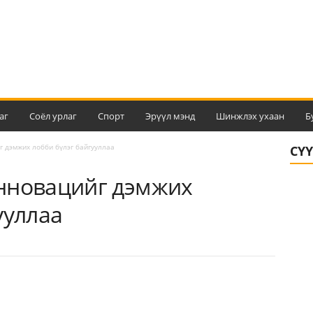
аг
Соёл урлаг
Спорт
Эрүүл мэнд
Шинжлэх ухаан
Б
 дэмжих лобби бүлэг байгууллаа
СҮ
нновацийг дэмжих
ууллаа