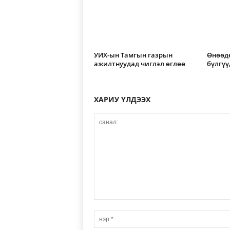
УИХ-ын Тамгын газрын
Өнөөд
ажилтнуудад чиглэл өглөө
бүлгүү
ХАРИУ ҮЛДЭЭХ