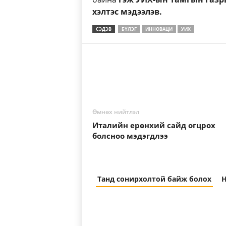
хэлтэс мэдээлэв.
СЭДЭВ
БҮЛЭГ
ИННОВАЦИ
УИХ
Өмнөх нийтлэл
Италийн ерөнхий сайд огцрох
болсноо мэдэгдлээ
Танд сонирхолтой байж болох
Н