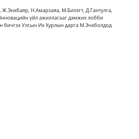
Ж.Энхбаяр, Н.Амарзаяа, М.Билэгт, Д.Гантулга,
 Инновацийн үйл ажиллагааг дэмжих лобби
ан бичгээ Улсын Их Хурлын дарга М.Энхболдод