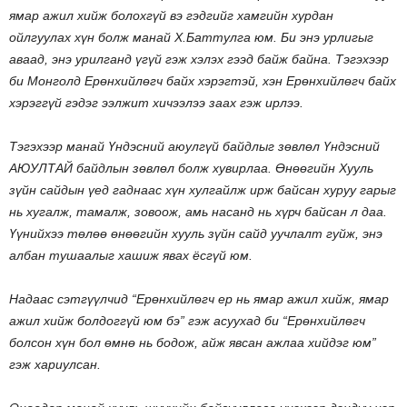
ямар ажил хийж болохгүй вэ гэдгийг хамгийн хурдан
ойлгуулах хүн болж манай Х.Баттулга юм. Би энэ урлигыг
аваад, энэ урилганд үгүй гэж хэлэх гээд байж байна. Тэгэхээр
би Монголд Ерөнхийлөгч байх хэрэгтэй, хэн Ерөнхийлөгч байх
хэрэггүй гэдэг ээлжит хичээлээ заах гэж ирлээ.
Тэгэхээр манай Үндэсний аюулгүй байдлыг зөвлөл Үндэсний
АЮУЛТАЙ байдлын зөвлөл болж хувирлаа. Өнөөгийн Хууль
зүйн сайдын үед гаднаас хүн хулгайлж ирж байсан хуруу гарыг
нь хугалж, тамалж, зовоож, амь насанд нь хүрч байсан л даа.
Үүнийхээ төлөө өнөөгийн хууль зүйн сайд уучлалт гуйж, энэ
албан тушаалыг хашиж явах ёсгүй юм.
Надаас сэтгүүлчид “Ерөнхийлөгч ер нь ямар ажил хийж, ямар
ажил хийж болдоггүй юм бэ” гэж асуухад би “Ерөнхийлөгч
болсон хүн бол өмнө нь бодож, айж явсан ажлаа хийдэг юм”
гэж хариулсан.