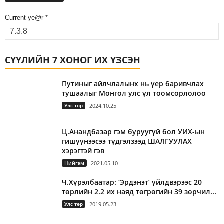
Current ye@r
*
СҮҮЛИЙН 7 ХОНОГ ИХ ҮЗСЭН
Путиныг айлчлалынх нь үер баривчлах
тушаалыг Монгол улс үл тоомсорлолоо
Улс төр
2024.10.25
Ц.Анандбазар гэм буруугүй бол УИХ-ын
гишүүнээсээ түдгэлзээд ШАЛГУУЛАХ
хэрэгтэй гэв
Нийгэм
2021.05.10
Ч.Хүрэлбаатар: ‘Эрдэнэт’ үйлдвэрээс 20
төрлийн 2.2 их наяд төгрөгийн 39 зөрчил...
Улс төр
2019.05.23