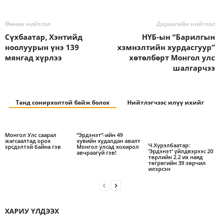
Өмнөх нийтлэл
Дараагийн нийтлэл
Сүхбаатар, Хэнтийд
НҮБ-ын “Барилгын
ноолуурын үнэ 139
хэмнэлтийн хурдасгуур”
мянгад хүрлээ
хөтөлбөрт Монгол улс
шалгарчээ
Танд сонирхолтой байж болох
Нийтлэгчээс илүү ихийг
Монгол Улс саарал
“Эрдэнэт”-ийн 49
жагсаалтад орох
хувийн худалдан авалт
Ч.Хүрэлбаатар:
эрсдэлтэй байна гэв
Монгол улсад хохирол
‘Эрдэнэт’ үйлдвэрээс 20
авчраагүй гэв!
төрлийн 2.2 их наяд
төгрөгийн 39 зөрчил
илэрсэн
ХАРИУ ҮЛДЭЭХ