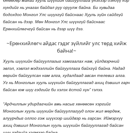
Өнөөдөр манай хууль шүүхийн байгууллага үнэхээр дэндүү нэр
хүндийг нь унагах байдал руу оруулж байна. Би хувьдаа
бодохдоо Монгол Улс шүүхгүй байснаас Хууль зүйн сайдгүй
байсан нь дээр. Мөн Монгол Улс шүүхгүй байснаас
Ерөнхийлөгчгүй байсан нь дээр шүү дээ.
~Ерөнхийлөгч айдас гэдэг зүйлийг улс төрд хийж
байна!~
Хууль шүүхийн байгууллагыг хамгаалах нам, үйлдвэрчний
эвлэл, хэвлэл мэдээллийн байгууллага байхгүй байна. Надад
өөрийн байгуулсан нам алга, худалдаад авсан телевиз алга.
Уг нь Монголын хууль шүүхийн байгууллагад ахиц дэвшил гарч
байсан юм шүү гэдгийг би хэлэх ёстой хүн”
гэлээ
.
“Ардчиллын удирдагчийн амь насыг хөнөөсөн хэргийг
Монголын хууль шүүхийн байгууллагууд олон жил мөрдөж,
алуурчдыг оллоо гэж шүүхээр шийдвэр нь гарсан. Иймэрхүү
ахиц дэвшил Монголын хууль шүүхийн байгууллагад байсан
шүү гэдгийг хэлмээр байна.