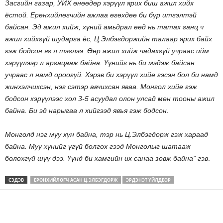
Засгийн газар, УИХ өнөөдөр хэрүүл ярих биш ажил хийх
ёстой. Ерөнхийлөгчийн ажлаа өгөхдөө би бүр итгэлтэй
байсан. Эд ажил хийж, хүний амьдрал өөд нь татах ганц ч
ажил хийхгүй шударга ёс, Ц.Элбэгдоржийн талаар ярих байх
гэж бодсон яг л тэглээ. Өөр ажил хийж чадахгүй учраас ийм
хэрүүлээр л аргацааж байна. Үүнийг нь би мэдэж байсан
учраас л намд ороогүй. Хэрэв би хэрүүл хийе гэсэн бол би намд
жинхэлчихсэн, нэг сэтэр авчихсан яваа. Монгол хийе гэж
бодсон хэрүүлээс хол 3-5 асуудал олон улсад мөн тооны ажил
байна. Би эд нарыгаа л хийгээд явъя гэж бодсон.
Монголд нэг муу хүн байна, тэр нь Ц.Элбэгдорж гэж хараад
байна. Муу хүнийг үгүй болгох гээд Монголыг шатааж
болохгүй шүү дээ. Үүнд би хамгийн их санаа зовж байна” гэв
.
СЭДЭВ
ЕРӨНХИЙЛӨГЧ АСАН Ц.ЭЛБЭГДОРЖ
ЭРДЭНЭТ ҮЙЛДВЭР