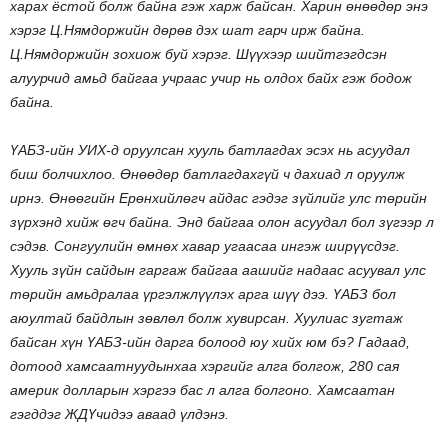
харах ёстой болж байна гэж харж байсан. Харин өнөөдөр энэ
хэрэг Ц.Нямдоржийн дөрөв дэх шат гарч ирж байна.
Ц.Нямдоржийн зохиож буй хэрэг. Шүүхээр шийтгэгдсэн
алуурчид амьд байгаа учраас учир нь олдох байх гэж бодож
байна.
ҮАБЗ-ийн УИХ-д оруулсан хууль батлагдах эсэх нь асуудал
биш болчихлоо. Өнөөдөр батлагдахгүй ч дахиад л оруулж
ирнэ. Өнөөгийн Ерөнхийлөгч айдас гэдэг зүйлийг улс төрийн
зүрхэнд хийж өгч байна. Энд байгаа олон асуудал бол зүгээр л
сэдэв. Сонгуулийн өмнөх хавар угаасаа ингэж ширүүсдэг.
Хууль зүйн сайдын гаргаж байгаа аашийг надаас асуувал улс
төрийн амьдралаа үргэлжлүүлэх арга шүү дээ. ҮАБЗ бол
аюултай байдлын зөвлөл болж хувирсан. Хуулиас зугтаж
байсан хүн ҮАБЗ-ийн дарга болоод юу хийх юм бэ? Гадаад,
дотоод хамсаатнуудынхаа хэргийг алга болгож, 280 сая
америк долларын хэргээ бас л алга болгоно. Хамсаатан
гэгддэг ЖДҮчидээ аваад үлдэнэ.