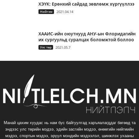
ХЭҮК: Ерөнхий сайдад зөвлөмж хүргүүллээ
Нийгэм
2021.04.14
ХААИС-ийн оюутнууд АНУ-ын Флоридагийн
их сургуульд суралцах боломжтой боллоо
Улс төр
2021.05.7
Манай цахим хуудас нь нам бус байгуулгад харъяалагддаг бөгөөд та
эндээс улс төрийн мэдээ, эдийн засгийн мэдээ, өнөөгийн нийгмийн
мэдээ, спортын мэдээ, эрүүл мэндийн мэдээлэл, шинжлэх ухааны