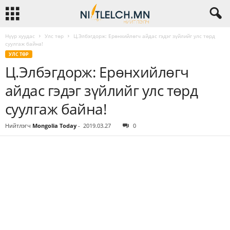
Нүүр хуудас
Улс төр
Ц.Элбэгдорж: Ерөнхийлөгч айдас гэдэг зүйлийг улс төрд
суулгаж байна!
УЛС ТӨР
Ц.Элбэгдорж: Ерөнхийлөгч
айдас гэдэг зүйлийг улс төрд
суулгаж байна!
Нийтлэгч
Mongolia Today
-
2019.03.27
0