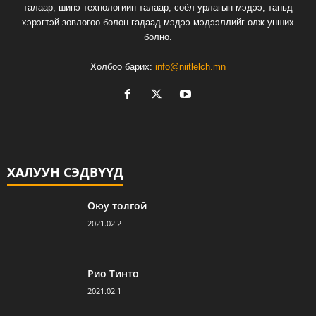
талаар, шинэ технологиин талаар, соёл урлагын мэдээ, таньд
хэрэгтэй зөвлөгөө болон гадаад мэдээ мэдээллийг олж унших
болно.
Холбоо барих:
info@niitlelch.mn
ХАЛУУН СЭДВҮҮД
Оюу толгой
2021.02.2
Рио Тинто
2021.02.1