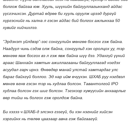
болгож байгаа юм. Хууль, шүүхийн байгууллагынханд айдас
үүсгэчихсэн. Дуртай өдрөө би хууль оруулж ирээд дургүй
хүргэснийг нь хална л гэсэн айдас бий болгох ажлынхаа 50
хувийг хийчихлээ.
“Эрдэнэт үйлдвэр”-ээс сонгуулийн мөнгөө босгох гэж байна.
Наадуул чинь сэдэв олж байна, сонгуульд хэн оролцох уу, тэр
мөнгөө яаж босгох вэ л гэж явж байна шүү дээ. Удахгүй үүний
араас Шанхайн хамтын ажиллагааны байгууллагад нэгдэх
асуудал гарч ирнэ. Өнөөдөр манай улстай хамтардаг улс
бараг байхгүй боллоо. Эд нар ийм өчүүхэн. ШХАБ руу нэгдвэл
мөнгө өгнө гэсэн тэр нь худлаа болсон. Тавантолгой IPO
худлаа болсон гэх шиг болсон. Тэгэхээр хүмүүсийн анхаарлыг
өөр тийш нь болгох гэж оролдож байна.
Би хэзээ ч ШХАБ-д элсэнэ гээгүй, би хэн нэгнийг хийсэн
хэргийнх нь төлөө цаазаар авна гэж байгаагүй.