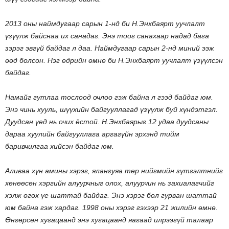
2013 оны наймдугаар сарын 1-нд би Н.Энхбаярт уучлалт
үзүүлж байснаа их санадаг. Энэ тоог санахаар надад бага
зэрэг эвгүй байдаг л даа. Наймдугаар сарын 2-нд миний ээж
өөд болсон. Нэг өдрийн өмнө би Н.Энхбаярт уучлалт үзүүлсэн
байдаг.
Намайг гутлаа тослоод очлоо гэж байна л гээд байдаг юм.
Энэ чинь хууль, шүүхийн байгууллагад үзүүлж буй хүндэтгэл.
Дуудсан үед нь очих ёстой. Н.Энхбаярыг 12 удаа дуудсаны
дараа хуулийн байгууллага аргагүйн эрхэнд тийм
баривчилгаа хийсэн байдаг юм.
Аливаа хүн амины хэрэг, ялангуяа төр нийгмийн зүтгэлтнийг
хөнөөсөн хэргийн алуурчныг олох, алуурчин нь захиалагчийг
хэлж өгөх үе шаттай байдаг. Энэ хэрэг бол гурван шаттай
юм байна гэж хардаг. 1998 оны хэрэг гэхээр 21 жилийн өмнө.
Өнгөрсөн хугацаанд энэ хугацаанд яагаад илрээгүй талаар