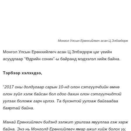
Монгол Улсын Ерөнхийлөгч асан Ц.Элбэгдорж
Монгол Улсын Ерөнхийлөгч асан Ц.Элбэгдорж цаг үеийн
асуудлаар “Өдрийн сонин”-ы байранд мэдээлэл хийж байна.
Тэрбээр хэлэхдээ,
“
2017 оны долдугаар сарын 10-нд олон сэтгүүлчдийн өмнө
олон зүйл хэлж байсан бол одоо дахин олон сэтгүүлчидтэй
уулзах боломж гарч ирлээ. Та бүхэнтэй уулзаж байгаадаа
баяртай байна.
Манай Ерөнхийлөгч бидэнд ээлжит урилгаа явууллаа гэж харж
байна. Энэ нь Монголд Ерөнхийлөгч ямар ажил хийж болох уу,