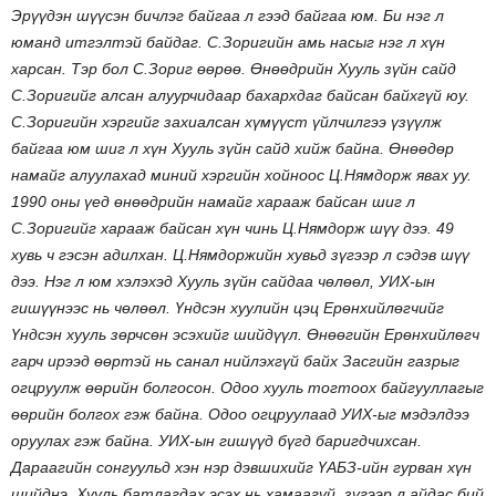
Эрүүдэн шүүсэн бичлэг байгаа л гээд байгаа юм. Би нэг л
юманд итгэлтэй байдаг. С.Зоригийн амь насыг нэг л хүн
харсан. Тэр бол С.Зориг өөрөө. Өнөөдрийн Хууль зүйн сайд
С.Зоригийг алсан алуурчидаар бахархдаг байсан байхгүй юу.
С.Зоригийн хэргийг захиалсан хүмүүст үйлчилгээ үзүүлж
байгаа юм шиг л хүн Хууль зүйн сайд хийж байна. Өнөөдөр
намайг алуулахад миний хэргийн хойноос Ц.Нямдорж явах уу.
1990 оны үед өнөөдрийн намайг харааж байсан шиг л
С.Зоригийг харааж байсан хүн чинь Ц.Нямдорж шүү дээ. 49
хувь ч гэсэн адилхан. Ц.Нямдоржийн хувьд зүгээр л сэдэв шүү
дээ. Нэг л юм хэлэхэд Хууль зүйн сайдаа чөлөөл, УИХ-ын
гишүүнээс нь чөлөөл. Үндсэн хуулийн цэц Ерөнхийлөгчийг
Үндсэн хууль зөрчсөн эсэхийг шийдүүл. Өнөөгийн Ерөнхийлөгч
гарч ирээд өөртэй нь санал нийлэхгүй байх Засгийн газрыг
огцруулж өөрийн болгосон. Одоо хууль тогтоох байгууллагыг
өөрийн болгох гэж байна. Одоо огцруулаад УИХ-ыг мэдэлдээ
оруулах гэж байна. УИХ-ын гишүүд бүгд баригдчихсан.
Дараагийн сонгуульд хэн нэр дэвшихийг ҮАБЗ-ийн гурван хүн
шийднэ. Хууль батлагдах эсэх нь хамаагүй, зүгээр л айдас бий