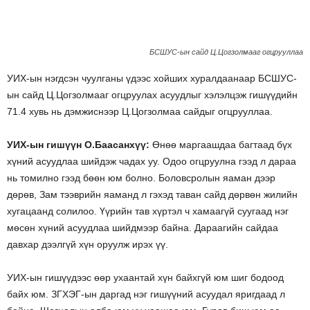
БСШУС-ын сайд Ц.Цогзолмааг огцрууллаа
УИХ-ын нэгдсэн чуулганы үдээс хойших хуралдаанаар БСШУС-
ын сайд Ц.Цогзолмааг огцруулах асуудлыг хэлэлцэж гишүүдийн
71.4 хувь нь дэмжиснээр Ц.Цогзолмаа сайдыг огцрууллаа.
УИХ-ын гишүүн О.Баасанхүү:
Өнөө маргаашдаа багтаад бүх
хүний асуудлаа шийдэж чадах уу. Одоо огцруулна гээд л дараа
нь томилно гээд бөөн юм болно. Боловсролын яаман дээр
дөрөв, Зам тээврийн яаманд л гэхэд таван сайд дөрвөн жилийн
хугацаанд солилоо. Үүрийн тав хүртэл ч хамаагүй суугаад нэг
мөсөн хүний асуудлаа шийдмээр байна. Дараагийн сайдаа
давхар дээлгүй хүн оруулж ирэх үү.
УИХ-ын гишүүдээс өөр ухаантай хүн байхгүй юм шиг бодоод
байх юм. ЗГХЭГ-ын даргад нэг гишүүний асуудал яригдаад л