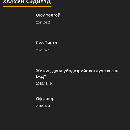
ХАЛУУН СЭДВҮҮД
Оюу толгой
2021.02.2
Рио Тинто
2021.02.1
Жижиг, дунд үйлдвэрийг хөгжүүлэх сан
(ЖДҮ)
2018.11.19
Оффшор
2018.04.4