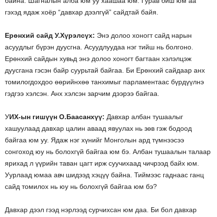
байна. Шагналын алба юм уу хаашаа юм. Гурав биш юм аа
гэхэд ядаж хоёр “давхар дээлгүй” сайдтай байя.
Ерөнхий сайд У.Хүрэлсүх:
Энэ долоо хоногт сайд нарын
асуудлыг бүрэн дуусгна. Асуудлуудаа нэг тийш нь болгоно.
Ерөнхий сайдын хувьд энэ долоо хоногт багтаан хэлэлцэж
дуусгана гэсэн байр суурьтай байгаа. Би Ерөнхий сайдаар анх
томилогдохдоо өөрийнхөө танхимыг парламентаас бүрдүүлнэ
гэдгээ хэлсэн. Анх хэлсэн зарчим дээрээ байгаа.
У
ИХ-ын гишүүн О.Баасанхүү:
Давхар албан тушаалыг
хашуулаад давхар цалин аваад явуулах нь зөв гэж бодоод
байгаа юм уу. Ядаж нэг хүнийг Монголын ард түмнээсээ
сонгоход юу нь болохгүй байгаа юм бэ. Албан тушаалын талаар
ярихад л үүрийн таван цагт ирж суучихаад чичрээд байх юм.
Уурлаад юмаа авч шидээд хэцүү байна. Тиймээс гаднаас ганц
сайд томилох нь юу нь болохгүй байгаа юм бэ?
Давхар дээл гээд нэрлээд сурчихсан юм даа. Би бол давхар