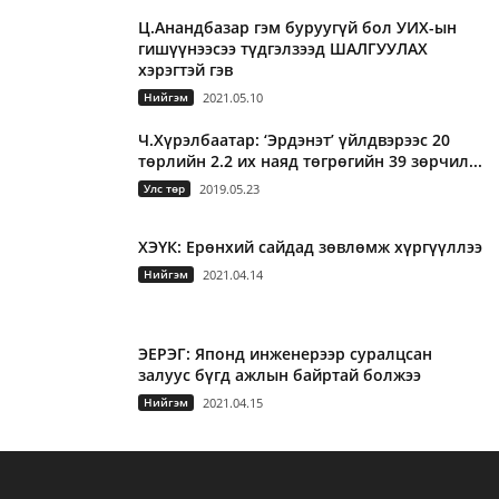
Ц.Анандбазар гэм буруугүй бол УИХ-ын
гишүүнээсээ түдгэлзээд ШАЛГУУЛАХ
хэрэгтэй гэв
Нийгэм
2021.05.10
Ч.Хүрэлбаатар: ‘Эрдэнэт’ үйлдвэрээс 20
төрлийн 2.2 их наяд төгрөгийн 39 зөрчил...
Улс төр
2019.05.23
ХЭҮК: Ерөнхий сайдад зөвлөмж хүргүүллээ
Нийгэм
2021.04.14
ЭЕРЭГ: Японд инженерээр суралцсан
залуус бүгд ажлын байртай болжээ
Нийгэм
2021.04.15