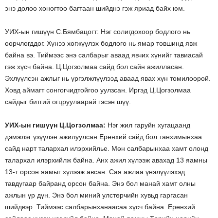
энэ долоо хоногтоо багтаан шийднэ гэж яриад байх юм.
УИХ-ын гишүүн С.Бямбацогт: Нэг солигдохоор бодлого нь
өөрчлөгддөг. Хүнээ хөгжүүлэх бодлого нь ямар төвшинд явж
байна вэ. Тиймээс энэ салбарыг аваад явчих хүнийг тавиасай
гэж хүсч байна. Ц.Цогзолмаа сайд бол сайн ажилласан.
Эхлүүлсэн ажлыг нь үргэлжлүүлээд аваад явах хүн томилоорой.
Ховд аймагт сонгогчидтойгоо уулзсан. Иргэд Ц.Цогзолмаа
сайдыг битгий огцруулаарай гэсэн шүү.
УИХ-ын гишүүн Ц.Цогзолмаа:
Нэг жил гаруйн хугацаанд
дэмжлэг үзүүлэн ажилуулсан Ерөнхий сайд бол танхимынхаа
сайд нарт талархал илэрхийлье. Мөн салбарынхаа хамт олонд
талархал илэрхийлж байна. Анх ажил хүлээж авахад 13 яамны
13-т орсон яамыг хүлээж авсан. Сая ажлаа үнэлүүлэхэд
тавдугаар байранд орсон байна. Энэ бол манай хамт олны
ажлын үр дүн. Энэ бол миний улстөрчийн хувьд гаргасан
шийдвэр. Тиймээс салбарынханаасаа хүсч байна. Ерөнхий