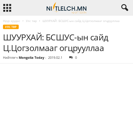
Нүүр хуудас
Улс төр
ШУУРХАЙ: БСШУС-ын сайд Ц.Цогзолмааг огцрууллаа
УЛС ТӨР
ШУУРХАЙ: БСШУС-ын сайд
Ц.Цогзолмааг огцрууллаа
Нийтлэгч
Mongolia Today
-
2019.02.1
0