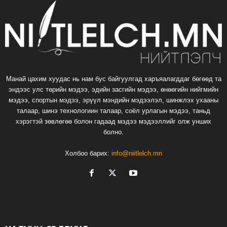
Манай цахим хуудас нь нам бус байгуулгад харъяалагддаг бөгөөд та
эндээс улс төрийн мэдээ, эдийн засгийн мэдээ, өнөөгийн нийгмийн
мэдээ, спортын мэдээ, эрүүл мэндийн мэдээлэл, шинжлэх ухааны
талаар, шинэ технологиин талаар, соёл урлагын мэдээ, таньд
хэрэгтэй зөвлөгөө болон гадаад мэдээ мэдээллийг олж унших
болно.
Холбоо барих:
info@niitlelch.mn