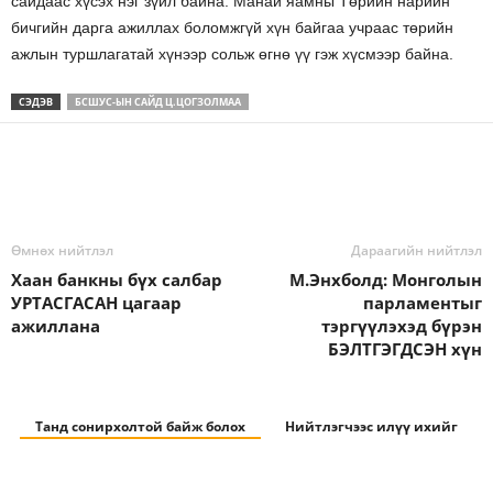
сайдаас хүсэх нэг зүйл байна. Манай яамны Төрийн нарийн
бичгийн дарга ажиллах боломжгүй хүн байгаа учраас төрийн
ажлын туршлагатай хүнээр сольж өгнө үү гэж хүсмээр байна.
СЭДЭВ
БСШУС-ЫН САЙД Ц.ЦОГЗОЛМАА
Өмнөх нийтлэл
Дараагийн нийтлэл
Хаан банкны бүх салбар
М.Энхболд: Монголын
УРТАСГАСАН цагаар
парламентыг
ажиллана
тэргүүлэхэд бүрэн
БЭЛТГЭГДСЭН хүн
Танд сонирхолтой байж болох
Нийтлэгчээс илүү ихийг