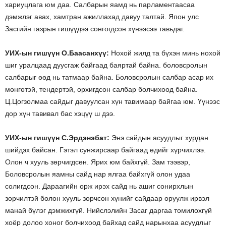
хариуцлага юм даа. Салбарын яамд нь парламентаасаа
дэмжлэг авах, хамтран ажиллахад давуу талтай. Япон улс
Засгийн газрын гишүүдээ сонгогдсон хүнээсээ тавьдаг.
УИХ-ын гишүүн О.Баасанхүү:
Нохой жилд та бүхэн минь нохой
шиг уралцаад дуусгаж байгаад баяртай байна. боловсролын
салбарыг өөд нь татмаар байна. Боловсролын салбар асар их
мөнгөтэй, тендертэй, орхигдсон салбар болчихоод байна.
Ц.Цогзолмаа сайдыг давуулсан хүн тавимаар байгаа юм. Үүнээс
дор хүн тавивал бас хэцүү ш дээ.
УИХ-ын гишүүн С.Эрдэнэбат:
Энэ сайдын асуудлыг хурдан
шийдэх байсан. Гэтэл сунжирсаар байгаад өдийг хүрчихлээ.
Олон ч хууль зөрчигдсөн. Ярих юм байхгүй. Зам тээвэр,
Боловсролын яамны сайд нар ялгаа байхгүй олон удаа
солигдсон. Дараагийн орж ирэх сайд нь ашиг сонирхлын
зөрчилтэй болон хууль зөрчсөн хүнийг сайдаар оруулж ирвэл
манай бүлэг дэмжихгүй. Нийслэлийн Засаг даргаа томилохгүй
хоёр долоо хоног болчихоод байхад сайд нарынхаа асуудлыг