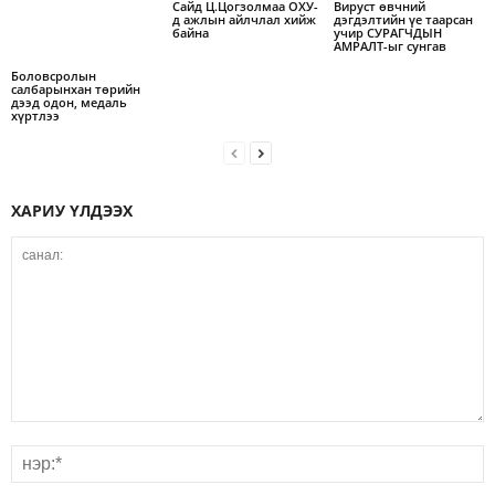
Cайд Ц.Цогзолмаа ОХУ-
Вируст өвчний
д ажлын айлчлал хийж
дэгдэлтийн үе таарсан
байна
учир СУРАГЧДЫН
АМРАЛТ-ыг сунгав
Боловсролын
салбарынхан төрийн
дээд одон, медаль
хүртлээ
ХАРИУ ҮЛДЭЭХ