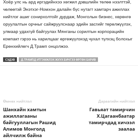
Хоёр улс нь ард иргэдийнхээ хөгжил дэвшлийн төлөө нээлттэй,
чөлөөтэй Энэтхэг-Номхон далайн бүс нутагт хамтарч ажиллах
нийтлэг ашиг сонирхолтойг дурдаж, Монголын бизнес, хөрөнгө
оруулалтын орчныг сайжруулснаар эдийн засгийг төрөлжүүлэх,
улмаар удахгүй байгуулах Мянганы сорилтын корпорацийн
компакт гэрээ нь харилцааг өргөжүүлэхэд чухал түлхэц болохыг
Ерөнхийлөгч Д.Трамп онцолжээ.
СЭДЭВ
Д.ТРАМПД ИТГЭМЖЛЭХ ЖУУХ БИЧГЭЭ ӨРГӨН БАРИВ
Өмнөх нийтлэл
Дараагийн нийтлэл
Шанхайн хамтын
Гавьяат тамирчин
ажиллагааны
Х.Цагаанбаатар
байгууллагын Рашид
тамирчдад хичээл
Алимов Монголд
заалаа
айлчилж байна