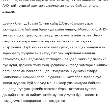
АНУ-тай тууштай хамтарч ажиллахын төлөө байгааг онцлон
дурдав.
Ерөнхийлөгч Д.Трамп Элчин сайд Ё.Отгонбаярын үүрэгт
ажилдаа орж байгаад баяр хүргэхийн ялдамд Монгол Улс, АНУ-
ын харилцааг цаашид өргөжүүлэн хөгжүүлэхийн төлөө Элчин
сайдтай хамтарч ажиллахад таатай байх болно гэдгээ
илэрхийлэв. Тэрбээр нийтлэг үнэт зүйлс, харилцан хүндэтгэсэн
зарчимд тулгуурласан энэхүү бат бөх харилцааг цаашид
бэхжүүлэх, мөн ардчилал, тогтвортой байдал, хөгжил дэвшлийг
бүс нутаг, дэлхийн хэмжээнд цогцлоох чиглэлд хамтарч ажиллах
өргөн боломж байгааг онцлон тэмдэглэв. Түүнчлэн Умард
Солонгосын цөмийн болон пуужингийн хөтөлбөр зэрэг аюул
занал нүүрлэж буй энэ үед манай хоёр улс хамтдаа байгааг
онцлоод, тус улс цөмийн зэвсгээс бүрэн татгалзах хүртэл
дэлхийн хамтын нийгэмлэгийн зүгээс үзүүлж буй шахалтыг
нэмэгдүүлэх шаардлагатайг тэмдэглэв.