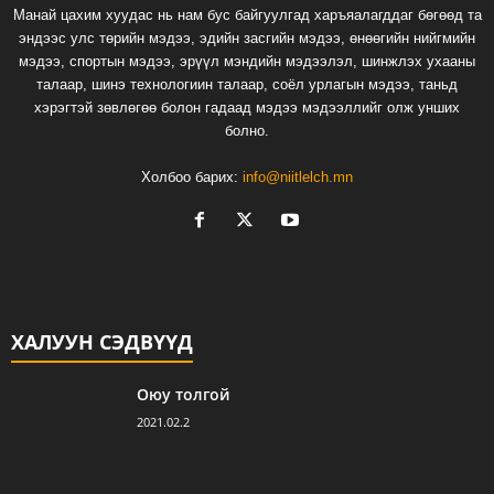
Манай цахим хуудас нь нам бус байгуулгад харъяалагддаг бөгөөд та
эндээс улс төрийн мэдээ, эдийн засгийн мэдээ, өнөөгийн нийгмийн
мэдээ, спортын мэдээ, эрүүл мэндийн мэдээлэл, шинжлэх ухааны
талаар, шинэ технологиин талаар, соёл урлагын мэдээ, таньд
хэрэгтэй зөвлөгөө болон гадаад мэдээ мэдээллийг олж унших
болно.
Холбоо барих:
info@niitlelch.mn
ХАЛУУН СЭДВҮҮД
Оюу толгой
2021.02.2