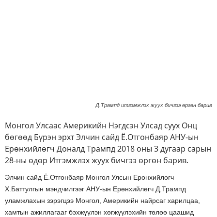
Д.Трампд итгэмжлэх жуух бичгээ өргөн барив
Монгол Улсаас Америкийн Нэгдсэн Улсад суух Онц
бөгөөд Бүрэн эрхт Элчин сайд Ё.Отгонбаяр АНУ-ын
Ерөнхийлөгч Доналд Трампд 2018 оны 3 дугаар сарын
28-ны өдөр Итгэмжлэх жуух бичгээ өргөн барив.
Элчин сайд Ё.Отгонбаяр Монгол Улсын Ерөнхийлөгч
Х.Баттулгын мэндчилгээг АНУ-ын Ерөнхийлөгч Д.Трампд
уламжлахын зэрэгцээ Монгол, Америкийн найрсаг харилцаа,
хамтын ажиллагааг бэхжүүлэн хөгжүүлэхийн төлөө цаашид