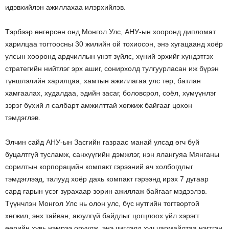
идэвхийлэн ажиллахаа илэрхийлэв.
Тэрбээр өнгөрсөн онд Монгол Улс, АНУ-ын хооронд дипломат
харилцаа тогтоосны 30 жилийн ой тохиосон, энэ хугацаанд хоёр
улсын хооронд ардчиллын үнэт зүйлс, хүний эрхийг хүндэтгэх
стратегийн нийтлэг эрх ашиг, сонирхолд тулгуурласан иж бүрэн
түншлэлийн харилцаа, хамтын ажиллагаа улс төр, батлан
хамгаалах, худалдаа, эдийн засаг, боловсрол, соёл, хүмүүнлэг
зэрэг бүхий л салбарт амжилттай хөгжиж байгааг цохон
тэмдэглэв.
Элчин сайд АНУ-ын Засгийн газраас манай улсад өгч буй
буцалтгүй тусламж, санхүүгийн дэмжлэг, нэн ялангуяа Мянганы
сорилтын корпорацийн компакт гэрээний ач холбогдлыг
тэмдэглээд, талууд хоёр дахь компакт гэрээнд ирэх 7 дугаар
сард гарын үсэг зурахаар зорин ажиллаж байгааг мэдээлэв.
Түүнчлэн Монгол Улс нь олон улс, бүс нутгийн тогтвортой
хөгжил, энх тайван, аюулгүй байдлыг цогцлоох үйл хэрэгт
өөрийн хувь нэмрээ оруулж, энэ чиглэлд хүч чармайлтаа нэгтгэн