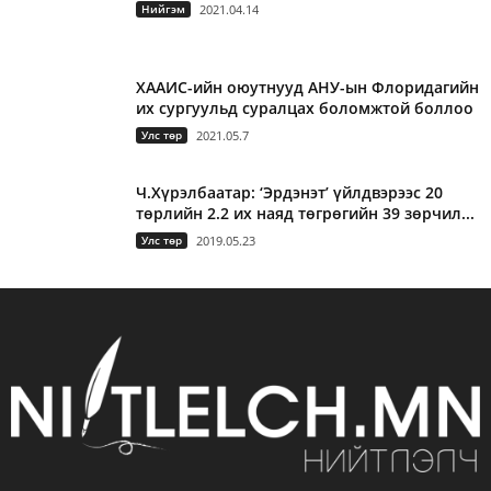
Нийгэм
2021.04.14
ХААИС-ийн оюутнууд АНУ-ын Флоридагийн
их сургуульд суралцах боломжтой боллоо
Улс төр
2021.05.7
Ч.Хүрэлбаатар: ‘Эрдэнэт’ үйлдвэрээс 20
төрлийн 2.2 их наяд төгрөгийн 39 зөрчил...
Улс төр
2019.05.23