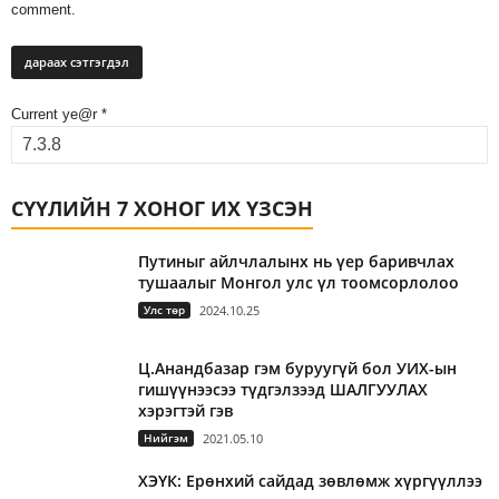
comment.
Current ye@r
*
СҮҮЛИЙН 7 ХОНОГ ИХ ҮЗСЭН
Путиныг айлчлалынх нь үер баривчлах
тушаалыг Монгол улс үл тоомсорлолоо
Улс төр
2024.10.25
Ц.Анандбазар гэм буруугүй бол УИХ-ын
гишүүнээсээ түдгэлзээд ШАЛГУУЛАХ
хэрэгтэй гэв
Нийгэм
2021.05.10
ХЭҮК: Ерөнхий сайдад зөвлөмж хүргүүллээ