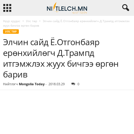
Нүүр хуудас
Улс төр
Элчин сайд Ё.Отгонбаяр ерөнхийлөгч Д.Трампд итгэмжлэх
жуух бичгээ өргөн барив
УЛС ТӨР
Элчин сайд Ё.Отгонбаяр
ерөнхийлөгч Д.Трампд
итгэмжлэх жуух бичгээ өргөн
барив
Нийтлэгч
Mongolia Today
-
2018.03.29
0