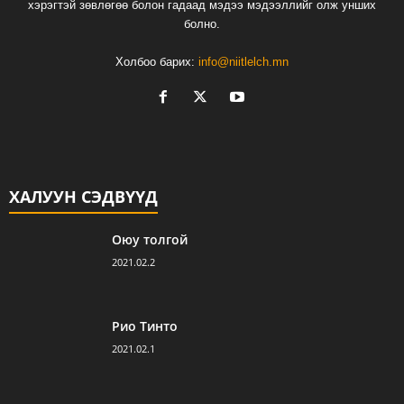
хэрэгтэй зөвлөгөө болон гадаад мэдээ мэдээллийг олж унших
болно.
Холбоо барих:
info@niitlelch.mn
ХАЛУУН СЭДВҮҮД
Оюу толгой
2021.02.2
Рио Тинто
2021.02.1