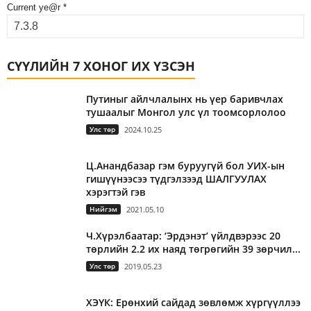
Current ye@r
*
СҮҮЛИЙН 7 ХОНОГ ИХ ҮЗСЭН
Путиныг айлчлалынх нь үер баривчлах
тушаалыг Монгол улс үл тоомсорлолоо
Улс төр
2024.10.25
Ц.Анандбазар гэм буруугүй бол УИХ-ын
гишүүнээсээ түдгэлзээд ШАЛГУУЛАХ
хэрэгтэй гэв
Нийгэм
2021.05.10
Ч.Хүрэлбаатар: ‘Эрдэнэт’ үйлдвэрээс 20
төрлийн 2.2 их наяд төгрөгийн 39 зөрчил...
Улс төр
2019.05.23
ХЭҮК: Ерөнхий сайдад зөвлөмж хүргүүллээ