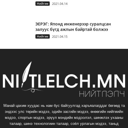
Нийгэм
2021.04.14
ЭЕРЭГ: Японд инженерээр суралцсан
залуус бүгд ажлын байртай болжээ
Нийгэм
2021.04.15
Манай цахим хуудас нь нам бус байгуулгад харъяалагддаг бөгөөд та
эндээс улс төрийн мэдээ, эдийн засгийн мэдээ, өнөөгийн нийгмийн
мэдээ, спортын мэдээ, эрүүл мэндийн мэдээлэл, шинжлэх ухааны
талаар, шинэ технологиин талаар, соёл урлагын мэдээ, таньд