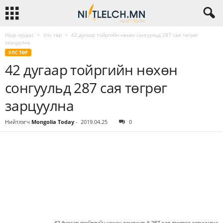
Нүүр хуудас
Улс төр
42 дугаар тойргийн нөхөн сонгуульд 287 сая төгрөг
зарцуулна
УЛС ТӨР
42 дугаар тойргийн нөхөн
сонгуульд 287 сая төгрөг
зарцуулна
Нийтлэгч
Mongolia Today
-
2019.04.25
0