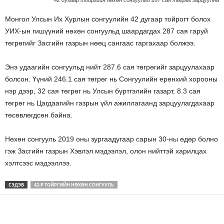
42 дугаар тойргийн нөхөн сонгуульд 287 сая төгрөг зарцуулна
Монгол Улсын Их Хурлын сонгуулийн 42 дугаар тойрогт болох
УИХ-ын гишүүний нөхөн сонгуульд шаардагдах 287 сая гаруй
төгрөгийг Засгийн газрын нөөц сангаас гаргахаар болжээ.
Энэ удаагийн сонгуульд нийт 287.6 сая төгрөгийг зарцуулахаар
болсон. Үүний 246.1 сая төгрөг нь Сонгуулийн ерөнхий хорооны
нэр дээр, 32 сая төгрөг нь Улсын бүртгэлийн газарт, 8.3 сая
төгрөг нь Цагдаагийн газрын үйл ажиллагаанд зарцуулагдахаар
төсөвлөгдсөн байна.
Нөхөн сонгууль 2019 оны зургаадугаар сарын 30-ны өдөр болно
гэж Засгийн газрын Хэвлэл мэдээлэл, олон нийттэй харилцах
хэлтсээс мэдээллээ.
СЭДЭВ
42-Р ТОЙРГИЙН НӨХӨН СОНГУУЛЬ