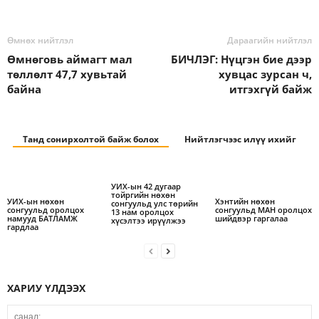
Өмнөх нийтлэл
Дараагийн нийтлэл
Өмнөговь аймагт мал
БИЧЛЭГ: Нүцгэн бие дээр
төллөлт 47,7 хувьтай
хувцас зурсан ч,
байна
итгэхгүй байж
Танд сонирхолтой байж болох
Нийтлэгчээс илүү ихийг
УИХ-ын 42 дугаар
тойргийн нөхөн
УИХ-ын нөхөн
Хэнтийн нөхөн
сонгуульд улс төрийн
сонгуульд оролцох
сонгуульд МАН оролцох
13 нам оролцох
намууд БАТЛАМЖ
шийдвэр гаргалаа
хүсэлтээ ирүүлжээ
гардлаа
ХАРИУ ҮЛДЭЭХ