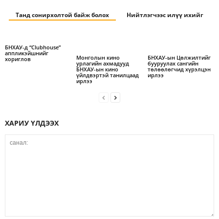
Танд сонирхолтой байж болох
Нийтлэгчээс илүү ихийг
БНХАУ-д “Clubhouse”
аппликэйшнийг
Монголын кино
БНХАУ-ын Цөлжилтийг
хориглов
урлагийн ахмадууд
бууруулах сангийн
БНХАУ-ын кино
төлөөлөгчид хүрэлцэн
үйлдвэртэй танилцаад
ирлээ
ирлээ
ХАРИУ ҮЛДЭЭХ