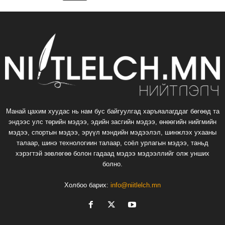
Манай цахим хуудас нь нам бус байгуулгад харъяалагддаг бөгөөд та
эндээс улс төрийн мэдээ, эдийн засгийн мэдээ, өнөөгийн нийгмийн
мэдээ, спортын мэдээ, эрүүл мэндийн мэдээлэл, шинжлэх ухааны
талаар, шинэ технологиин талаар, соёл урлагын мэдээ, таньд
хэрэгтэй зөвлөгөө болон гадаад мэдээ мэдээллийг олж унших
болно.
Холбоо барих:
info@niitlelch.mn