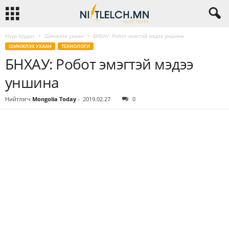
Нүүр хуудас
Шинжлэх ухаан
БНХАУ: Робот эмэгтэй мэдээ уншина
ШИНЖЛЭХ УХААН
ТЕХНОЛОГИ
БНХАУ: Робот эмэгтэй мэдээ
уншина
Нийтлэгч
Mongolia Today
-
2019.02.27
0