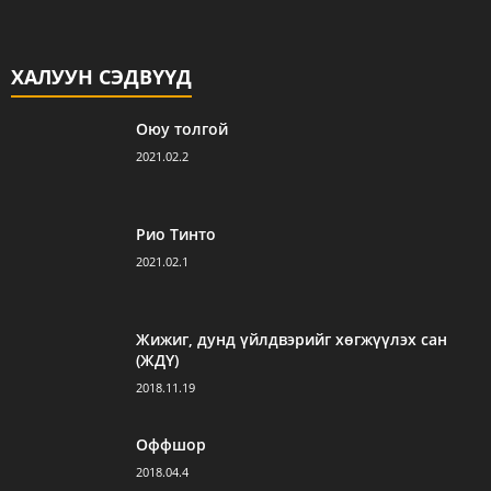
ХАЛУУН СЭДВҮҮД
Оюу толгой
2021.02.2
Рио Тинто
2021.02.1
Жижиг, дунд үйлдвэрийг хөгжүүлэх сан
(ЖДҮ)
2018.11.19
Оффшор
2018.04.4