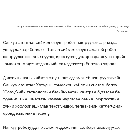
инхуа агентлаг хиймэл оюунт робот нэвтрүүлэгчээр мэдээ уншуулахаар
болжээ.
Синхуа агентлаг хиймэл оюунт робот нэвтрүүлэгчээр мэдээ
уншуулахаар болжээ. Тэгвэл хиймэл оюунт эмэгтэй робот
нэвтрүүлэгчээ танилцуулж, ирэх гуравдугаар сараас улс төрийн
томоохон мэдээ мэдээллийг хөтлүүлэхээр болсноо зарлав.
Дэлхийн анхны хиймэл оюунт энэхүү эмэгтэй нэвтрүүлэгчийг
Синхуа агентлаг Хятадын томоохон хайлтын систем болох
“Согоу”-ийн технологийн багийнхантай хамтран бүтээсэн ба
түүнийг Шин Шиаомэн хэмээн нэрлэсэн байна. Мэргэжлийн
хүний хоолойг ашиглан текст уншиж, телевизийн хөтлөгчдийн
оронд ажиллана гэсэн үг.
Ийнхүү роботуудыг хэвлэл мэдээллийн салбарт ажиллуулах