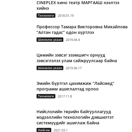
CINEPLEX кино театр МАРГААШ нээлтээ
хийнэ
Технологи
2018.01.19
Профессор Тамара Викторовна Михайлова
“Алтан гадас” одон хүртлээ
Шинжлэх ухаан
2019.04.4
Цөмийн зэвсэг эзэмшигч орнууд
зэвсэглэлээ улам сайжруулсаар байна
Шинжлэх ухаан
2019.06.17
Эмийн бүртгэл цахимжиж “Лайсмед”
программ ашиглалтад орлоо
Технологи
2017.11.8
Нийслэлийн төрийн байгууллагууд
мэдээллийн технологийн дэвшилтэт
системүүдийг ашиглаж байна
Нийгэм
2021.03.1