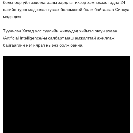
болсноор үйл ажиллагааны зардлыг ихээр хэмнэхээс гадна 24
цагийн турш мэдээлэл түгээх боломжтой болж байгаагаа Синхуа
мэдэгдсэн.
Түүнчлэн Хятад улс сүүлийн жилүүдэд хиймэл оюун ухаан
/Artificial Intelligence/-ы салбарт маш амжилттай ажиллаж
байгаагийн нэг илрэл нь энэ болж байна.