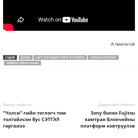
А.Чингэстэй
СЭДЭВ
БНХАУ
САГС ТОГЛОДОГ РОБОТ БҮТЭЭЖЭЭ
СИНХУА АГЕНТЛАГ
ХИЙМЭЛ ОЮУН УХААН
Өмнөх нийтлэл
Дараагийн нийтлэл
“Чэлси”-гийн тоглогч том
Sony болон Fujitsu
толгойлсон бус СЭТГЭЛ
хамтран Блокчейны
гаргажээ
платформ нэвтрүүлэв