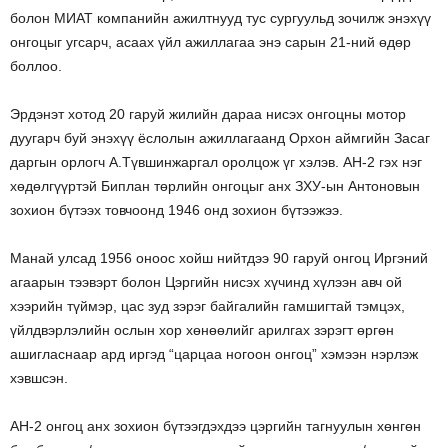
болон МИАТ компанийн ажилтнууд тус сургуульд зочилж энэхүү
онгоцыг угсарч, асаах үйл ажиллагаа энэ сарын 21-ний өдөр
боллоо.
Эрдэнэт хотод 20 гаруй жилийн дараа нисэх онгоцны мотор
дуугарч буй энэхүү ёслолын ажиллагаанд Орхон аймгийн Засаг
даргын орлогч А.Түвшинжаргал оролцож үг хэлэв. АН-2 гэх нэг
хөдөлгүүртэй Биплан төрлийн онгоцыг анх ЗХУ-ын Антоновын
зохион бүтээх товчоонд 1946 онд зохион бүтээжээ.
Манай улсад 1956 оноос хойш нийтдээ 90 гаруй онгоц Иргэний
агаарын тээвэрт болон Цэргийн нисэх хүчинд хүлээн авч ой
хээрийн түймэр, цас зуд зэрэг байгалийн гамшигтай тэмцэх,
үйлдвэрлэлийн ослын хор хөнөөлийг арилгах зэрэгт өргөн
ашигласнаар ард иргэд “царцаа ногоон онгоц” хэмээн нэрлэж
хэвшсэн.
АН-2 онгоц анх зохион бүтээгдэхдээ цэргийн тагнуулын хөнгөн