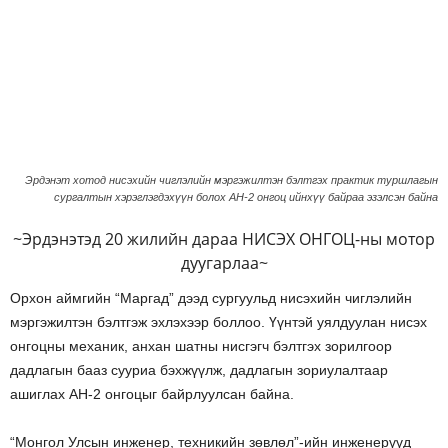
Эрдэнэт хотод нисэхийн чиглэлийн мэргэжилтэн бэлтгэх практик туршлагын
сургалтын хэрэглэгдэхүүн болох АН-2 онгоц ийнхүү байраа эзэлсэн байна
~Эрдэнэтэд 20 жилийн дараа НИСЭХ ОНГОЦ-ны мотор
дуугарлаа~
Орхон аймгийн “Маргад” дээд сургуульд нисэхийн чиглэлийн
мэргэжилтэн бэлтгэж эхлэхээр боллоо. Үүнтэй уялдуулан нисэх
онгоцны механик, анхан шатны нисгэгч бэлтгэх зорилгоор
дадлагын бааз сууриа бэхжүүлж, дадлагын зориулалтаар
ашиглах АН-2 онгоцыг байрлуулсан байна.
“Монгол Улсын инженер, техникийн зөвлөл”-ийн инженерүүд