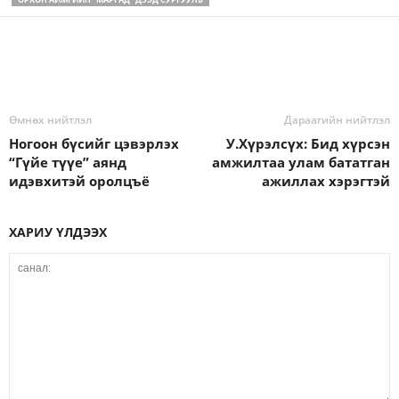
Өмнөх нийтлэл
Дараагийн нийтлэл
Ногоон бүсийг цэвэрлэх
У.Хүрэлсүх: Бид хүрсэн
“Гүйе түүе” аянд
амжилтаа улам бататган
идэвхитэй оролцъё
ажиллах хэрэгтэй
ХАРИУ ҮЛДЭЭХ