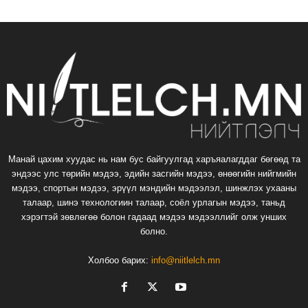
Манай цахим хуудас нь нам бус байгуулгад харъяалагддаг бөгөөд та
эндээс улс төрийн мэдээ, эдийн засгийн мэдээ, өнөөгийн нийгмийн
мэдээ, спортын мэдээ, эрүүл мэндийн мэдээлэл, шинжлэх ухааны
талаар, шинэ технологиин талаар, соёл урлагын мэдээ, таньд
хэрэгтэй зөвлөгөө болон гадаад мэдээ мэдээллийг олж унших
болно.
Холбоо барих:
info@niitlelch.mn