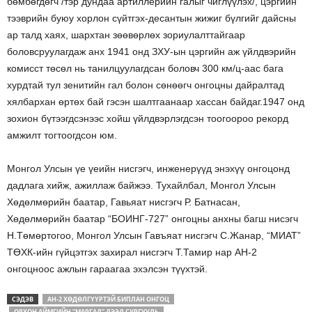
бөмбөгдөгч /тэр дундаа артиллерийн галыг чиглүүлэх/, цэргийн
тээврийн буюу хорлон сүйтгэх-десантын жижиг бүлгийг дайсны
ар талд хаях, шархтан зөөвөрлөх зориулалттайгаар
боловсруулагдаж анх 1941 онд ЗХУ-ын цэргийн аж үйлдвэрийн
комисст төсөл нь танилцуулагдсан боловч 300 км/ц-аас бага
хурдтай тул зенитийн гал болон сөнөөгч онгоцны дайралтад
хялбархан өртөх бай гэсэн шалтгаанаар хассан байдаг.1947 онд
зохион бүтээгдсэнээс хойш үйлдвэрлэгдсэн тоогоороо рекорд
амжилт тогтоогдсон юм.
Монгол Улсын үе үеийн нисгэгч, инженерүүд энэхүү онгоцонд
дадлага хийж, ажиллаж байжээ. Тухайлбал, Монгол Улсын
Хөдөлмөрийн баатар, Гавьяат нисгэгч Р. Батнасан,
Хөдөлмөрийн баатар “БОИНГ-727” онгоцны анхны багш нисэгч
Н.Төмөртогоо, Монгол Улсын Гавъяат нисгэгч С.Жанар, “МИАТ”
ТӨХК-ийн гүйцэтгэх захирал нисгэгч Т.Тамир нар АН-2
онгоцноос ажлын гараагаа эхэлсэн түүхтэй.
СЭДЭВ
АН-2 ХӨДӨЛГҮҮРТЭЙ БИПЛАН ОНГОЦ
ОРХОН АЙМГИЙН “МАРГАД” ДЭЭД СУРГУУЛЬ