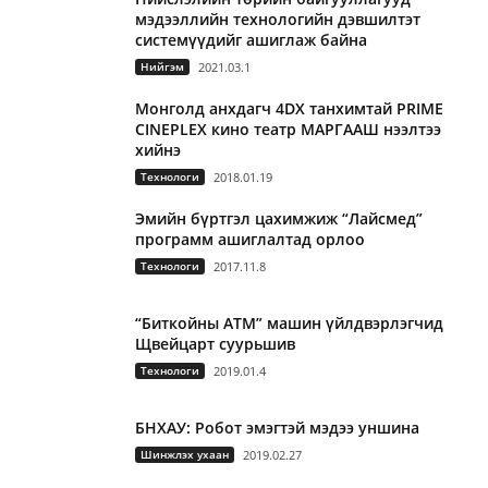
мэдээллийн технологийн дэвшилтэт
системүүдийг ашиглаж байна
Нийгэм
2021.03.1
Монголд анхдагч 4DX танхимтай PRIME
CINEPLEX кино театр МАРГААШ нээлтээ
хийнэ
Технологи
2018.01.19
Эмийн бүртгэл цахимжиж “Лайсмед”
программ ашиглалтад орлоо
Технологи
2017.11.8
“Биткойны АТМ” машин үйлдвэрлэгчид
Щвейцарт суурьшив
Технологи
2019.01.4
БНХАУ: Робот эмэгтэй мэдээ уншина
Шинжлэх ухаан
2019.02.27