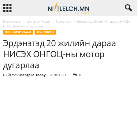
Нүүр хуудас
Шинжлэх ухаан
Технологи
Эрдэнэтэд 20 жилийн дараа НИСЭХ
ОНГОЦ-ны мотор дугарлаа
ШИНЖЛЭХ УХААН
ТЕХНОЛОГИ
Эрдэнэтэд 20 жилийн дараа
НИСЭХ ОНГОЦ-ны мотор
дугарлаа
Нийтлэгч
Mongolia Today
-
2018.05.23
0