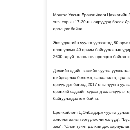
Монгол Улсын Ерөнхийлөгч Цахиагийн 
энэ сарын 17-20-ны өдрүүдэд болох Дэл
оролцож байна.
Энэ удаагийн чуулга уулзалтад 80 орчи
олон улсын 40 орчим байгууллагын удир
2600 гаруй төлөөлөгч оролцож байгаа 
Дэлхийн эдийн засгийн чуулга уулзалта
шийдвэрлэх боломж, санаачилга, цааши
өрнүүлдэг бөгөөд 2017 оны чуулга уулз
ерөнхий сэдвийн хүрээнд хэлэлцүүлэг ө
байгуулагдах юм байна.
Ерөнхийлөгч Ц.Элбэгдорж чуулга уулзал
ажиллагааны тэргүүлэх чиглэлүүд”, “Бүс
зам”, “Олон туйлт дэлхий дэх хариуцла