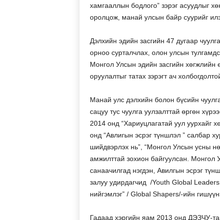
хамгааллын бодлого” зэрэг асуудлыг хө
оролцож, манай улсын байр суурийг ил
Дэлхийн эдийн засгийн 47 дугаар чуулг
орноо сурталчлах, олон улсын тулгамдс
Монгол Улсын эдийн засгийн хөгжлийн 
оруулалтыг татах зэрэгт ач холбогдолто
Манай улс дэлхийн болон бүсийн чуулга
сацуу тус чуулга уулзалттай өргөн хүр
2014 онд “Хариуцлагатай уул уурхайг хө
онд “Авлигын эсрэг түншлэл ” салбар х
шийдвэрлэх нь”, “Монгол Улсын усны нө
амжилттай зохион байгуулсан. Монгол 
санаачилгад нэгдэн, Авилгын эсрэг түн
залуу удирдагчид /Youth Global Leader
нийгэмлэг” / Global Shapers/-ийн гишүү
Гадаад хэргийн яам 2013 онд ДЭЗЧУ-т