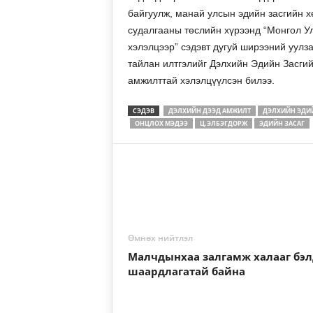
байгуулж, манай улсын эдийн засгийн х
судалгааны төслийн хүрээнд “Монгол У
хэлэлцээр” сэдэвт дугуй ширээний уулз
тайлан илтгэлийг Дэлхийн Эдийн Засгий
амжилттай хэлэлцүүлсэн билээ.
СЭДЭВ
ДЭЛХИЙН ДЭЭД АМЖИЛТ
ДЭЛХИЙН ЭДИ
ОНЦЛОХ МЭДЭЭ
Ц.ЭЛБЭГДОРЖ
ЭДИЙН ЗАСАГ
Өмнөх нийтлэл
Малчдынхаа залгамж халааг бэл
шаардлагатай байна