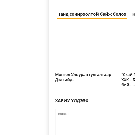
Танд сонирхолтой байж болох
Н
Монгол Улс уран гулгалтаар
“Скай
Дэлхийд…
ХХК – 
бий… – 
ХАРИУ ҮЛДЭЭХ