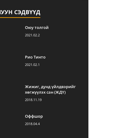
ЛУУН СЭДВҮҮД
Оюу толгой
2021.02.2
Рио Тинто
2021.02.1
Жижиг, дунд үйлдвэрийг
хөгжүүлэх сан (ЖДҮ)
2018.11.19
Оффшор
2018.04.4