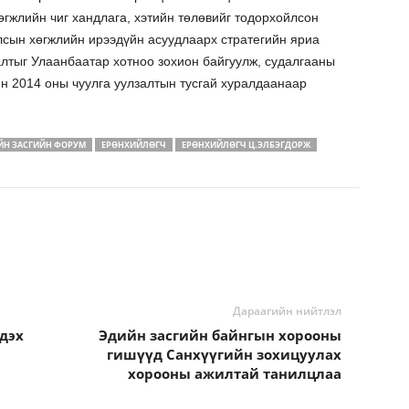
өгжлийн чиг хандлага, хэтийн төлөвийг тодорхойлсон
лсын хөгжлийн ирээдүйн асуудлаарх стратегийн яриа
алтыг Улаанбаатар хотноо зохион байгуулж, судалгааны
н 2014 оны чуулга уулзалтын тусгай хуралдаанаар
ЙН ЗАСГИЙН ФОРУМ
ЕРӨНХИЙЛӨГЧ
ЕРӨНХИЙЛӨГЧ Ц.ЭЛБЭГДОРЖ
Дараагийн нийтлэл
дэх
Эдийн засгийн байнгын хорооны
гишүүд Санхүүгийн зохицуулах
хорооны ажилтай танилцлаа