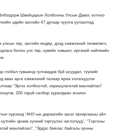
Элбэгдорж Швейцарын Холбооны Улсын Давос хотноо
хийн эдийн засгийн 47 дугаар чуулга уулзалтад
м улсын төр, засгийн өндөр, дээд хэмжээний төлөөлөгч,
длага болон улс төр, хувийн хэвшил, иргэний нийгмийн
юм.
ар глобал түвшинд тулгамдаж буй асуудал, түүнийг
д авах арга хэмжээний талаар яриа хэлэлцүүлэг
алтаар “Эргэх холбоотой, хариуцлагатай манлайлал”
рнүүлж, 200 гаруй салбар хуралдаан зохион
тын хүрээнд “АНУ-ын дараагийн засаг захиргааны үйл
 нутгийн эрчим хүчний тэргүүлэх чиглэлүүд”, “Tоргоны
гатай манлайлал”, “Эрдэс баялаг, байгаль орчны