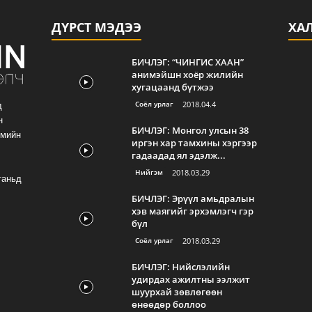
ДҮРСТ МЭДЭЭ
ХА
БИЧЛЭГ: “ЧИНГИС ХААН”
анимэйшн хоёр жилийн
хугацаанд бүтжээ
Соёл урлаг
2018.04.4
д
н
БИЧЛЭГ: Монгол улсын 38
гмийн
иргэн хар тамхины хэргээр
гадаадад ял эдэлж...
Нийгэм
2018.03.29
таньд
БИЧЛЭГ: Эрүүл амьдралын
хэв маягийг эрхэмлэгч гэр
бүл
Соёл урлаг
2018.03.29
БИЧЛЭГ: Нийслэлийн
удирдах ажилтны ээлжит
шуурхай зөвлөгөөн
өнөөдөр боллоо