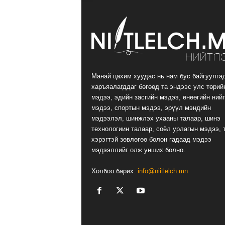
Манай цахим хуудас нь нам бус байгуулга
харъяалагддаг бөгөөд та эндээс улс төрий
мэдээ, эдийн засгийн мэдээ, өнөөгийн ний
мэдээ, спортын мэдээ, эрүүл мэндийн
мэдээлэл, шинжлэх ухааны талаар, шинэ
технологиин талаар, соёл урлагын мэдээ, 
хэрэгтэй зөвлөгөө болон гадаад мэдээ
мэдээллийг олж унших болно.
Холбоо барих:
info@niitlelch.mn