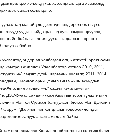
ндөж ярилцах хэлэлцүүлэг, хуралдаан, арга хэмжээнд
эрхийлж, санал солилцоно.
а уулзалтад манай улс дээд түвшинд оролцох нь улс
ан асуудлуудыг шийдвэрлэхэд хувь нэмрээ оруулах,
өнөөгийн байдлыг танилцуулах, гадаадын хөрөнгө
й гэж үзэж байна.
 уулзалтад өндөр ач холбогдол өгч, идэвхтэй оролцохын
ээнд хамтран ажиллаж Улаанбаатар хотноо 2010, 2011,
гжүүлэх нь” сэдэвт дугуй ширээний уулзалт, 2011, 2014
уралдаан, “Монгол орны усны хангамжийн асуудлыг
өц-Хөгжлийн хурдасгуур” сэдэвт хэлэлцүүлгийг
Улс ДЭЗЧУ-аас санаачилсан Авилгын эсрэг түншлэлийн
шлэлийн Монгол Сүлжээг байгуулсан билээ. Мөн Дэлхийн
s / форум, “Дэлхийн чиг хандлагыг тодорхойлогчдын
нээр монгол залуус элсэн ажиллаж байна.
ай хамтран ажиллах Харилцан ойлголцлын санамж бичиг