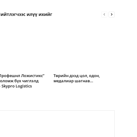
ийтлэгчээс илүү ихийг
 Профешнл Ложистикс”
Төрийн дээд цол, одон,
Боломж бүх чиглэлд
медалиар шагнав…
Skypro Logistics