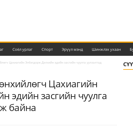
аг
Соёл урлаг
Спорт
Эрүүл мэнд
Шинжлэх ухаан
Б
лөгч Цахиагийн Элбэгдорж Дэлхийн эдийн засгийн чуулга уулзалтад
СҮ
өнхийлөгч Цахиагийн
н эдийн засгийн чуулга
ож байна