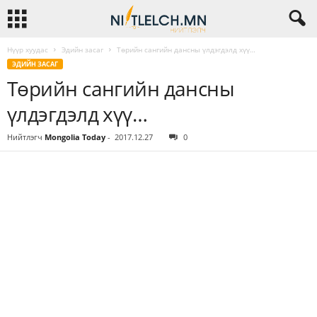
Нүүр хуудас
Эдийн засаг
Төрийн сангийн дансны үлдэгдэлд хүү…
ЭДИЙН ЗАСАГ
Төрийн сангийн дансны
үлдэгдэлд хүү…
Нийтлэгч
Mongolia Today
-
2017.12.27
0