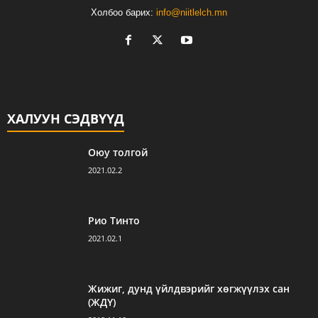
Холбоо барих:
info@niitlelch.mn
ХАЛУУН СЭДВҮҮД
Оюу толгой
2021.02.2
Рио Тинто
2021.02.1
Жижиг, дунд үйлдвэрийг хөгжүүлэх сан
(ЖДҮ)