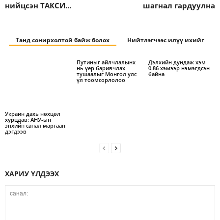
нийцсэн ТАКСИ…
шагнал гардуулна
Танд сонирхолтой байж болох
Нийтлэгчээс илүү ихийг
Путиныг айлчлалынх
Дэлхийн дундаж хэм
нь үер баривчлах
0.86 хэмээр нэмэгдсэн
тушаалыг Монгол улс
байна
үл тоомсорлолоо
Украин дахь нөхцөл
хурцдав: АНУ-ын
энхийн санал маргаан
дэгдээв
ХАРИУ ҮЛДЭЭХ