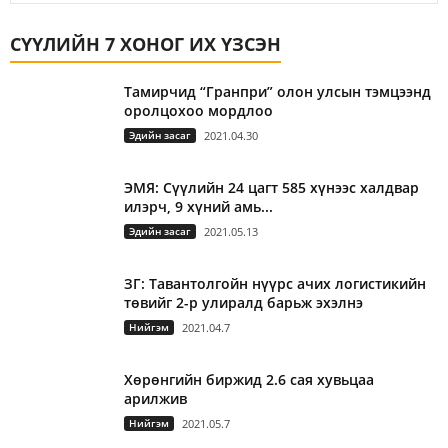
СҮҮЛИЙН 7 ХОНОГ ИХ ҮЗСЭН
Тамирчид “Гранпри” олон улсын тэмцээнд
оролцохоо мордлоо
Эдийн засаг
2021.04.30
ЭМЯ: Сүүлийн 24 цагт 585 хүнээс халдвар
илэрч, 9 хүний амь...
Эдийн засаг
2021.05.13
ЗГ: Тавантолгойн нүүрс ачих логистикийн
төвийг 2-р улиралд барьж эхэлнэ
Нийгэм
2021.04.7
Хөрөнгийн биржид 2.6 сая хувьцаа
арилжив
Нийгэм
2021.05.7