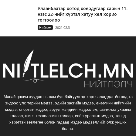
Улаанбаатар хотод хоёрдугаар сарын 11-
нээс 22-нийг хүртэл хатуу хөл хорио
тогтоолоо
Нийгэм
2021.02.3
Манай цахим хуудас нь нам бус байгуулгад харъяалагддаг бөгөөд та
эндээс улс төрийн мэдээ, эдийн засгийн мэдээ, өнөөгийн нийгмийн
мэдээ, спортын мэдээ, эрүүл мэндийн мэдээлэл, шинжлэх ухааны
талаар, шинэ технологиин талаар, соёл урлагын мэдээ, таньд
хэрэгтэй зөвлөгөө болон гадаад мэдээ мэдээллийг олж унших
болно.