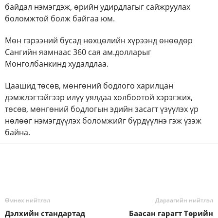
байдал нэмэгдэж, өрийн удирдлагыг сайжруулах
боломжтой болж байгаа юм.
Мөн гэрээний бусад нөхцөлийн хүрээнд өнөөдөр
Сангийн яамнаас 360 сая ам.долларыг
Монголбанкинд худалдлаа.
Цаашид төсөв, мөнгөний бодлого харилцан
дэмжлэгтэйгээр илүү уялдаа холбоотой хэрэгжих,
төсөв, мөнгөний бодлогын эдийн засагт үзүүлэх үр
нөлөөг нэмэгдүүлэх боломжийг бүрдүүлнэ гэж үзэж
байна.
Өмнөх нийтлэл
Дараагийн нийтлэл
Дэлхийн стандартад
Баасан гарагт Төрийн