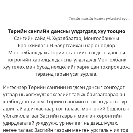
Төрийн сангийн дансны үлдэгдэлд хүү...
Төрийн сангийн дансны үлдэгдэлд хүү тооцно
Сангийн сайд Ч. Хүрэлбаатар, Монголбанкны
Ерөнхийлөгч Н.Баяртсайхан нар өнөөдөр
Монголбанк дахь Төрийн сангийн нэгдсэн дансны
төгрөгийн харилцах дансны үлдэгдэлд Монголбанк
хүү төлөх мөн бусад нөхцөлийг харилцан тохиролцож,
гэрээнд гарын үсэг зурлаа.
Ингэснээр Төрийн сангийн нэгдсэн дансыг сонгодог
утгаар нь хөгжүүлэх эхлэлийг тавьж байгаагаараа ач
холбогдолтой юм. Төрийн сангийн нэгдсэн дансыг үр
ашигтай ашигласнаар нэг талаас, мөнгөний бодлогын
үйл ажиллагааг Засгийн газрын мөнгөн хөрөнгийн
удирдлагатай уялдуулж, үр нөлөөг нь дээшлүүлэх,
нөгөө талаас Засгийн газрын мөнгөн урсгалын ил тод